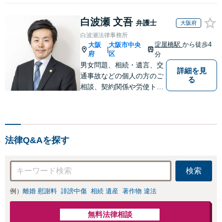
白波瀬 文吾
弁護士
大阪府
白波瀬法律事務所
淀屋橋駅
から徒歩4
大阪
大阪市中央
|
府
区
分
男女問題、相続・遺言、交
詳細を見
通事故などの個人の方のご
る
相談、契約関係や労使トラ
ブル等の企業法務のご相談
に広く対応しています。弁
護士に相談すべきかわから
ない場合でもまずは一度お
法律Q&Aを探す
問い合わせください。
検索
例）
離婚 慰謝料
誹謗中傷
相続 遺産
著作物 違法
無料法律相談