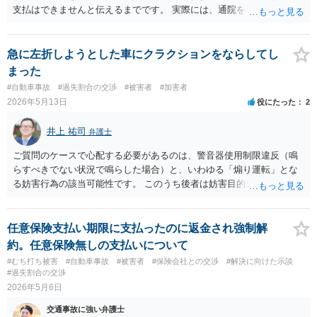
支払はできませんと伝えるまでです。 実際には、通院をしていないか
ら資料を出せないのではないでしょうか。 相手方自転車の修理費用
も、まずは相手方に修理の見積書を出していただくことになります。
その上で、自転車の時価より、修理費用の方が高額であれば、経済的
急に左折しようとした車にクラクションをならしてし
全損として、自転車の時価を限度としたお支払しかする必要はありま
まった
せん。しかも、そこに当方の過失割合をかけることになります。 要す
#自動車事故
#過失割合の交渉
#被害者
#加害者
るに、相手の自転車の時価が５万円で、修理費用が１０万円、当方の
2026年5月13日
役にたった
2
過失割合が５割（つまり相手方の過失割合が５割）の場合、 物損とし
ては２万５０００円の支払義務があることになります。 時価は、同種
井上 祐司
弁護士
同等の中古品が市場でいくらで取引をされているかを、インターネッ
ト等で調べるしかありません。 当方にも物損が生じており、かつ当方
ご質問のケースで心配する必要があるのは、警音器使用制限違反（鳴
の過失割合が１０割でない限りは、修理費用を請求することが可能で
らすべきでない状況で鳴らした場合）と、いわゆる「煽り運転」とな
す。 例えば、原付の時価が２０万円で、修理費用が１０万円、当方の
る妨害行為の該当可能性です。 このうち後者は妨害目的が必要となる
過失割合が５割の場合、当方は、物損として５万円を請求できること
ため、1回の警笛で問題となることは通常ありません。 前者について
になります。 実際には、相手方の請求権と相殺処理をした上、２万５
は、今回の行為は自車に接近した危険に気づき相手に警告するための
０００円を請求していくことになるでしょう。
警笛ですので、本件で問題となるとは思えません。 通報されても問題
任意保険支払い期限に支払ったのに返金され強制解
になることはないと考えます。
約。任意保険無しの支払いについて
#むち打ち被害
#自動車事故
#被害者
#保険会社との交渉
#解決に向けた示談
#過失割合の交渉
2026年5月6日
交通事故に強い弁護士