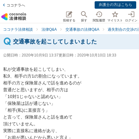
弁護士の方はこちら
ココナラへ
投稿する
探す
閲覧履歴
マイリスト
ログイン
ココナラ法律相談
法律Q&A
交通事故の法律Q&A
過失割合の交渉の法
交通事故を起こしてしまいました
公開日時：
2020年10月9日 13:37
更新日時：
2020年10月10日 18:33
私が交通事故を起こしてしまい、

私9、相手の方1の割合になっています。

相手の方と保険屋さんで話を進めるのが

普通だと思いますが、相手の方は

「10対1じゃないと認めない」

「保険屋は話が通じない」

「相手(私)に直接言う」

と言って、保険屋さんと話を進めて

頂けていません。

実際に直接私に連絡があり、

「お前が悪いんだから悪いと言え」
