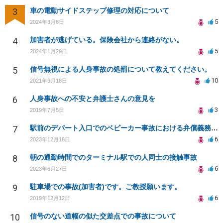
3
車の電動サイドステップ修理の対応について
5
2024年3月6日
4
加害者が逃げている。保険会社から連絡がない。
5
2024年1月29日
5
信号無視による人身事故の処罰について教えてください。
10
2021年9月18日
6
人身事故への不安と弁護士さんの意見を
3
2019年7月5日
7
駅前のデパート入口でのベビーカー事故における弁償義務について
6
2023年12月18日
8
朝の通勤時間でのターミナル駅での人同士の接触事故
6
2023年6月27日
9
駐車場での事故(加害者)です。ご教授願います。
6
2019年12月12日
10
信号のない道幅の似た交差点での事故について