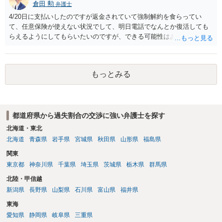
倉田 勲
弁護士
4/20日に支払いしたのですが返金されていて強制解約を食らってい
て、任意保険が使えない状況でして、明日電話でなんとか復活しても
らえるようにしてもらいたいのですが、できる可能性はありますでし
ょうか？ →申し訳ありませんが強制解約となった理由がよくわかりま
せんので回答の使用がありません。 まず保険会社の担当者とよくご相
談ください。 任意保険復活できないとなったらとてもじゃないです
もっとみる
が、払えない金額になりそうでこの先人生終わるんじゃないかと思っ
ています。 →支払いが困難な場合、破産含めた債務整理の方法もあり
ますので、その場合はお近くの法律事務所でご相談ください。
都道府県から過失割合の交渉に強い弁護士を探す
北海道・東北
北海道
青森県
岩手県
宮城県
秋田県
山形県
福島県
関東
東京都
神奈川県
千葉県
埼玉県
茨城県
栃木県
群馬県
北陸・甲信越
新潟県
長野県
山梨県
石川県
富山県
福井県
東海
愛知県
静岡県
岐阜県
三重県