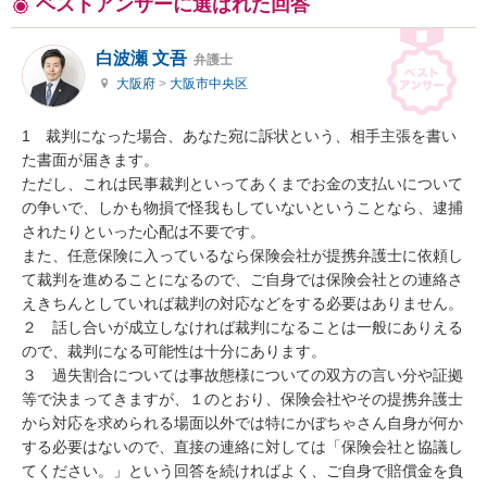
ベストアンサーに選ばれた回答
白波瀬 文吾
弁護士
大阪府
>
大阪市中央区
1　裁判になった場合、あなた宛に訴状という、相手主張を書い
た書面が届きます。

ただし、これは民事裁判といってあくまでお金の支払いについて
の争いで、しかも物損で怪我もしていないということなら、逮捕
されたりといった心配は不要です。

また、任意保険に入っているなら保険会社が提携弁護士に依頼し
て裁判を進めることになるので、ご自身では保険会社との連絡さ
えきちんとしていれば裁判の対応などをする必要はありません。

２　話し合いが成立しなければ裁判になることは一般にありえる
ので、裁判になる可能性は十分にあります。

３　過失割合については事故態様についての双方の言い分や証拠
等で決まってきますが、１のとおり、保険会社やその提携弁護士
から対応を求められる場面以外では特にかぼちゃさん自身が何か
する必要はないので、直接の連絡に対しては「保険会社と協議し
てください。」という回答を続ければよく、ご自身で賠償金を負