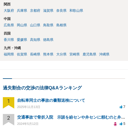
関西
大阪府
兵庫県
京都府
滋賀県
奈良県
和歌山県
中国
広島県
岡山県
山口県
鳥取県
島根県
四国
香川県
愛媛県
高知県
徳島県
九州・沖縄
福岡県
佐賀県
長崎県
熊本県
大分県
宮崎県
鹿児島県
沖縄県
過失割合の交渉の法律Q&Aランキング
1
自転車同士の事故の書類送検について
7
2025年11月13日
2
交通事故で骨折入院 示談を紛センや弁センに頼むのと弁護士に頼むのはどちらがいいのか
5
2024年5月12日