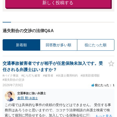
新しく投稿する
過失割合の交渉の法律Q&A
新着順
回答数が多い順
役にたった順
交通事故被害者ですが相手が任意保険未加入です。受
任される弁護士はいますか？
#バイク事故
#むち打ち被害
#被害者
#弁護士費用特約
#損害賠償増額
#過失割合の交渉
2026年7月9日
役にたった
1
交通事故に強い弁護士
倉田 勲
弁護士
この場では具体的な事件の依頼の受付などはできません。 受任する事
務所はあろうかと思いますので、ココナラ法律相談の弁護士検索で検
索して個別に問合せするか、加入している保険会社に問い合わせをし