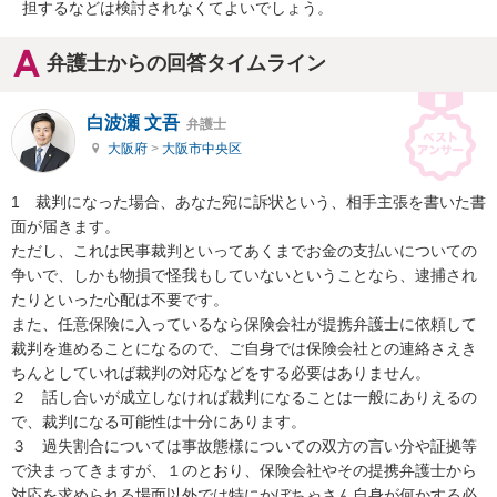
担するなどは検討されなくてよいでしょう。
弁護士からの回答タイムライン
白波瀬 文吾
弁護士
大阪府
>
大阪市中央区
1　裁判になった場合、あなた宛に訴状という、相手主張を書いた書
面が届きます。

ただし、これは民事裁判といってあくまでお金の支払いについての
争いで、しかも物損で怪我もしていないということなら、逮捕され
たりといった心配は不要です。

また、任意保険に入っているなら保険会社が提携弁護士に依頼して
裁判を進めることになるので、ご自身では保険会社との連絡さえき
ちんとしていれば裁判の対応などをする必要はありません。

２　話し合いが成立しなければ裁判になることは一般にありえるの
で、裁判になる可能性は十分にあります。

３　過失割合については事故態様についての双方の言い分や証拠等
で決まってきますが、１のとおり、保険会社やその提携弁護士から
対応を求められる場面以外では特にかぼちゃさん自身が何かする必