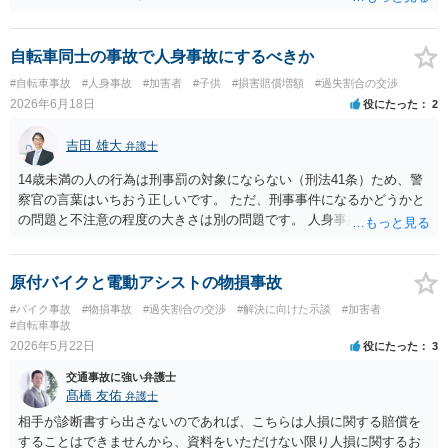
て弁護士を紹介してもらってください。
自転車同士の事故で人身事故にするべきか
#自転車事故
#人身事故
#加害者
#子供
#損害賠償増額
#過失割合の交渉
2026年6月18日
役にたった
2
吉田 雄大
弁護士
14歳未満の人の行為は刑事罰の対象にならない（刑法41条）ため、警
察官の言葉はいちおう正しいです。 ただ、刑事事件になるかどうかと
の問題と不注意の程度の大きさは別の問題です。 人身事故の届出を行
い、また、交通事故証明を取っておくこと自体はマイナスになること
はありません。
原付バイクと電動アシストの物損事故
#バイク事故
#物損事故
#過失割合の交渉
#解決に向けた示談
#加害者
#自転車事故
2026年5月22日
役にたった
3
交通事故に強い弁護士
髙橋 友佑
弁護士
相手が診断書すら出さないのであれば、こちらは人損に関する賠償を
することはできませんから、資料をいただけない限り人損に関するお