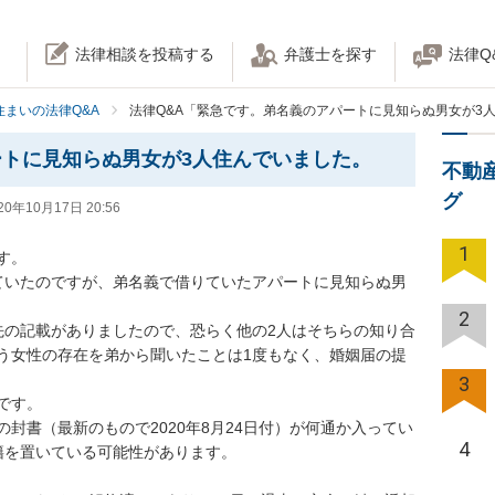
法律相談を投稿する
弁護士を探す
法律Q
住まいの法律Q&A
法律Q&A「緊急です。弟名義のアパートに見知らぬ男女が3
トに見知らぬ男女が3人住んでいました。
不動
グ
20年10月17日 20:56
1


ていたのですが、弟名義で借りていたアパートに見知らぬ男
2
先の記載がありましたので、恐らく他の2人はそちらの知り合
う女性の存在を弟から聞いたことは1度もなく、婚姻届の提
3
。

封書（最新のもので2020年8月24日付）が何通か入ってい
4
置いている可能性があります。
