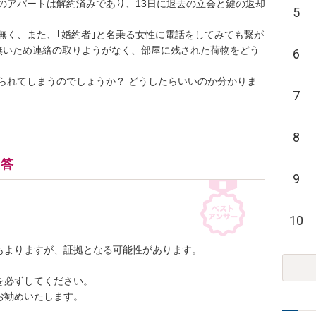
のアパートは解約済みであり、13日に退去の立会と鍵の返却
5
無く、また、｢婚約者｣と名乗る女性に電話をしてみても繋が
無いため連絡の取りようがなく、部屋に残された荷物をどう
6
られてしまうのでしょうか？ どうしたらいいのか分かりま
7
8
回答
9
10
よりますが、証拠となる可能性があります。

必ずしてください。

勧めいたします。
