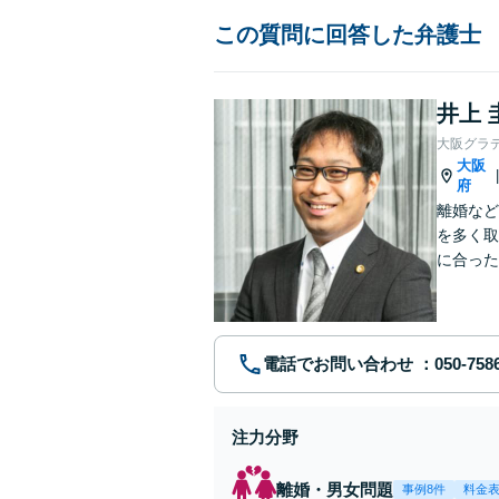
この質問に回答した弁護士
井上 
大阪グラ
大阪
府
離婚など
を多く取
に合った
ます。お
電話でお問い合わせ
注力分野
離婚・男女問題
事例8件
料金