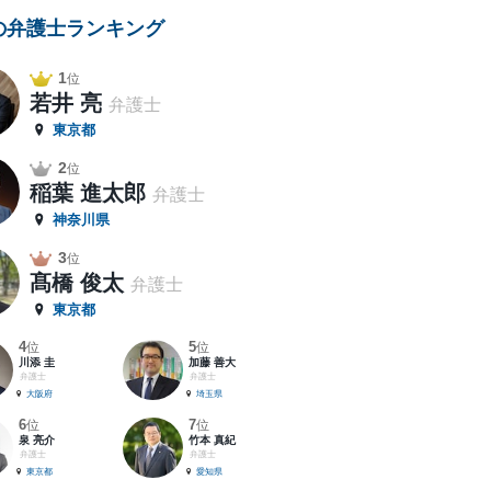
の弁護士ランキング
1
位
若井 亮
弁護士
東京都
2
位
稲葉 進太郎
弁護士
神奈川県
3
位
髙橋 俊太
弁護士
東京都
4
5
位
位
川添 圭
加藤 善大
弁護士
弁護士
大阪府
埼玉県
6
7
位
位
泉 亮介
竹本 真紀
弁護士
弁護士
東京都
愛知県