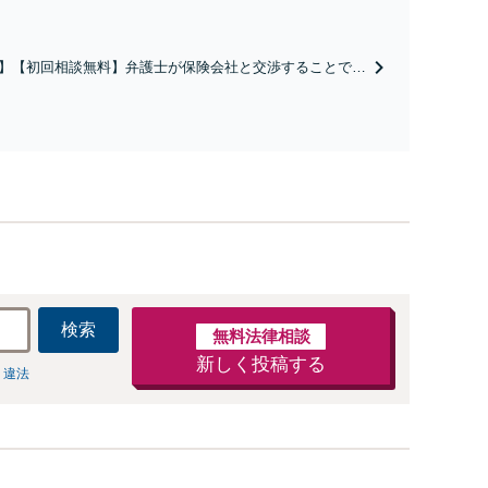
養育費・親権等、離婚に関するご相談はおまかせくだ
さい。依頼者様のお気持ちを充分に汲み取り、納得の
いく解決を目指します。
】【初回相談無料】弁護士が保険会社と交渉することで、
アップすることも珍しくありません。交通事故に遭われた
お電話ください。示談・慰謝料請求・後遺障害等級認定・
約など親身になってご相談に乗ります。
検索
無料法律相談
新しく投稿する
 違法