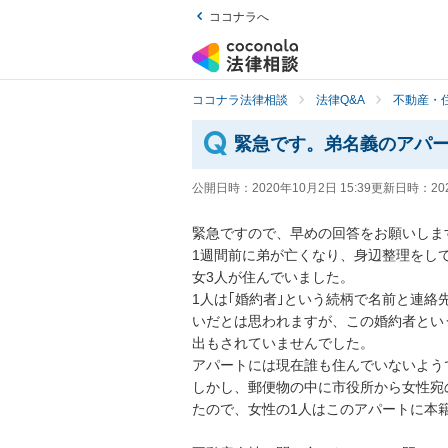
ココナラへ
ココナラ法律相談
法律Q&A
不動産・
緊急です。弟名義のアパー
公開日時：
2020年10月2日 15:39
更新日時：
20
緊急ですので、早めの回答をお願いします。
1週間前に弟が亡くなり、身辺整理をし
女3人が住んでいました。

1人は｢婚約者｣という続柄で名前と連絡
いだとは思われますが、この婚約者とい
出もされていませんでした。

アパートには現在誰も住んでいないようです
しかし、郵便物の中に市役所から女性宛の
たので、女性の1人はこのアパートに本籍を