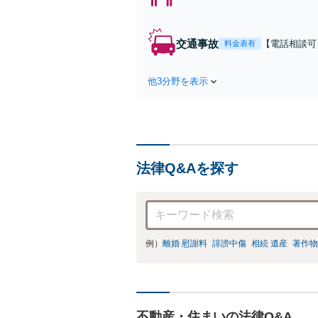
交通事故
【電話相談可
料金表有
示談金が大幅
際はいち早く
他3分野を表示
弁護士費用特
法律Q&Aを探す
例）
離婚 慰謝料
誹謗中傷
相続 遺産
著作物
不動産・住まいの法律Q&A