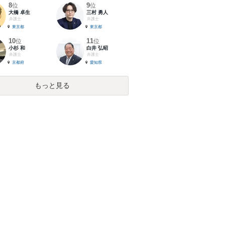
8
9
位
位
大橋 卓生
三村 勇人
弁護士
弁護士
東京都
東京都
10
11
位
位
小杉 和
白井 弘昭
弁護士
弁護士
京都府
愛知県
もっと見る