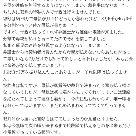
催促の連絡を無視するようになってしまい、裁判事になりました。

ちなみに裁判の時私のみで母親は行きませんでした。

総額は約76万で母親が月々にどっちか忘れたけど、3万5千か5万3千
を分割で払うと確か母親が書きました。

ですが、母親が払ってくれず弁護士から催促の電話が来ました。

分割で母親が払うと言ってたのでそれを信じてました。

私また催促の連絡を無視するようになってしまいました。

弁護士からは契約者は貴方だから母親が払えないならあなたが払っ
て厳しいなら2万だけでも払って欲しいと言われましたが、私もお金
に余裕がなく払えずにいました。

1回だけ2万を振り込んだことありますが、それ以降は払ってませ
ん。

契約者は私ですが、母親が家賃等や裁判で決まった金額も払う様に
なっていましたが、母親は初っ端から払ってくれずしまいには連絡
を絶たれてしまって連絡も着かず、今の住処も分からず、唯一職場
は分かってはいますが、また丸め込まれそうで怖くて行ってませ
ん。

裁判所から届いた書類も捨ててしまったのか見当たりません。

私は今無職で次の職が決まるまで現段階で払えるものを出来るだけ
小規模で払っている状態です。
