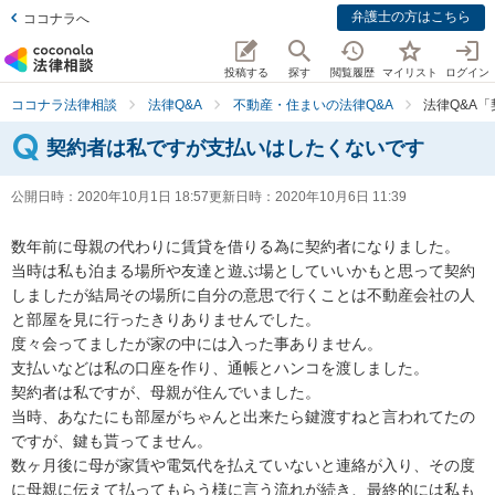
弁護士の方はこちら
ココナラへ
投稿する
探す
閲覧履歴
マイリスト
ログイン
ココナラ法律相談
法律Q&A
不動産・住まいの法律Q&A
法律Q&A
契約者は私ですが支払いはしたくないです
公開日時：
2020年10月1日 18:57
更新日時：
2020年10月6日 11:39
数年前に母親の代わりに賃貸を借りる為に契約者になりました。

当時は私も泊まる場所や友達と遊ぶ場としていいかもと思って契約
しましたが結局その場所に自分の意思で行くことは不動産会社の人
と部屋を見に行ったきりありませんでした。

度々会ってましたが家の中には入った事ありません。

支払いなどは私の口座を作り、通帳とハンコを渡しました。

契約者は私ですが、母親が住んでいました。

当時、あなたにも部屋がちゃんと出来たら鍵渡すねと言われてたの
ですが、鍵も貰ってません。

数ヶ月後に母が家賃や電気代を払えていないと連絡が入り、その度
に母親に伝えて払ってもらう様に言う流れが続き、最終的には私も