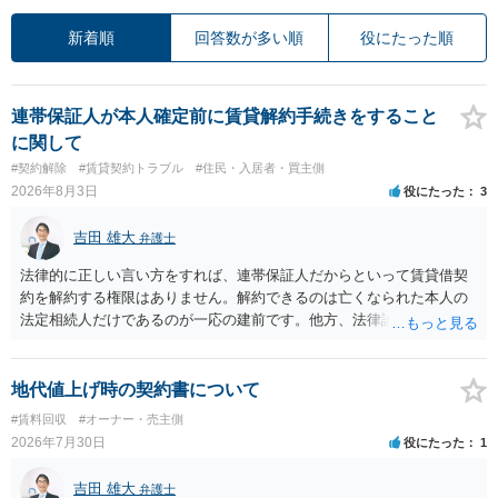
新着順
回答数が多い順
役にたった順
連帯保証人が本人確定前に賃貸解約手続きをすること
に関して
#契約解除
#賃貸契約トラブル
#住民・入居者・買主側
2026年8月3日
役にたった
3
吉田 雄大
弁護士
法律的に正しい言い方をすれば、連帯保証人だからといって賃貸借契
約を解約する権限はありません。解約できるのは亡くなられた本人の
法定相続人だけであるのが一応の建前です。他方、法律論はさてお
き、事実上であれ明渡が完了すれば賃貸人としてはそれ以上のことを
する動機づけがなくなります。 今回進められつつある手続はあくまで
も、建物を賃貸人に一日も早く明け渡すための便宜的方法として理解
地代値上げ時の契約書について
するのが良いと思います。またその方法で進めた方が、連帯保証人で
#賃料回収
#オーナー・売主側
あるお知り合いさんにとっても、自身の経済的負担を最小限に食い止
2026年7月30日
役にたった
1
められるため望ましいやり方だといえます。
吉田 雄大
弁護士