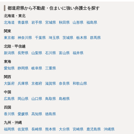
能性が高いのが私見です。 どうしてもお近くで供養されたい場合は、
都道府県から不動産・住まいに強い弁護士を探す
事前に地主へ相談して許可を得るか、土地に直接埋めずに大きめの鉢
植え等で供養する「プランター葬」や、ペット霊園等への納骨を検討
北海道・東北
されるのが確実かと思います。
北海道
青森県
岩手県
宮城県
秋田県
山形県
福島県
関東
東京都
神奈川県
千葉県
埼玉県
茨城県
栃木県
群馬県
北陸・甲信越
新潟県
長野県
山梨県
石川県
富山県
福井県
東海
愛知県
静岡県
岐阜県
三重県
関西
大阪府
兵庫県
京都府
滋賀県
奈良県
和歌山県
中国
広島県
岡山県
山口県
鳥取県
島根県
四国
香川県
愛媛県
高知県
徳島県
九州・沖縄
福岡県
佐賀県
長崎県
熊本県
大分県
宮崎県
鹿児島県
沖縄県