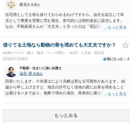
匿名A
弁護士
住宅用として土地を借りておられるわけですから、会社を設立して本
店として事業を実際に営む場合、形式的には契約違反に該当します。
なお、不動産屋さんが「大丈夫」と言ったのは「登記だけなら実務上
トラブルになることは少ない」という経験則に基づいたものと推測さ
れますが、これは法的な保証ではありません。 ただ、解除まで認めら
れるかどうかについては信頼関係が破壊されたかどうかで判断されま
借りてる土地なら動物の骨を埋めても大丈夫ですか？
すので、建物を事務所・店舗用に大きく改築する等までなさらない限
#近隣トラブル（隣人・騒音・ペット問題）
#住民・入居者・買主側
り、リスクはそれほど大きくないかもしれません。 しかしそれでも、
2026年7月28日
役にたった
2
大家さんが契約違反を口実に、将来の更新時に更新料の上乗せを要求
したり、立ち退きを迫る材料に使ったりする可能性は否定できませ
不動産・住まいに強い弁護士
ん。
澁谷 望
弁護士
回答いたします。※弁護士により見解は異なる可能性があります。 結
論から申し上げますと、地主の許可なく借地の庭にお骨を埋めること
は避けるべきであり、無断で埋めた場合、将来的に撤去請求や退去時
の損害賠償（原状回復費用）を求められるリスクがあります。 法律
上、自分のペットの遺骨を埋める行為自体は墓地埋葬法違反や不法投
棄には該当しないため、犯罪になるわけではありません。しかし、建
もっとみる
物の所有者は質問者様であっても、土地の所有権はあくまで地主にあ
ります。そのため、地主に無断でお骨を埋める行為は、他人の所有権
を侵害する行為や、借地人としての善管注意義務違反とみなされる可