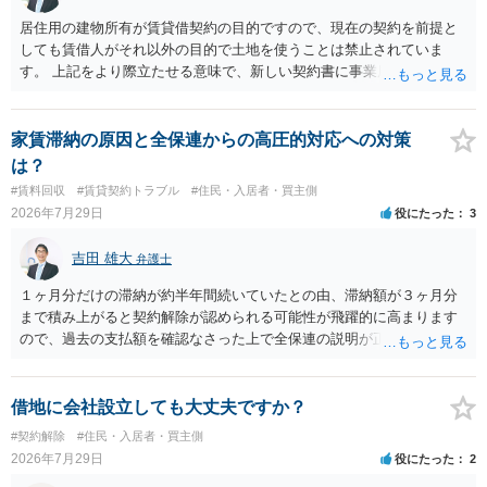
居住用の建物所有が賃貸借契約の目的ですので、現在の契約を前提と
しても賃借人がそれ以外の目的で土地を使うことは禁止されていま
す。 上記をより際立たせる意味で、新しい契約書に事業用として用い
ることを禁止する旨を明記することは理に適ったものです。 契約締結
交渉である以上賃借人が拒んだ場合には入りませんが、提案するのは
良い方法と思います。
家賃滞納の原因と全保連からの高圧的対応への対策
は？
#賃料回収
#賃貸契約トラブル
#住民・入居者・買主側
2026年7月29日
役にたった
3
吉田 雄大
弁護士
１ヶ月分だけの滞納が約半年間続いていたとの由、滞納額が３ヶ月分
まで積み上がると契約解除が認められる可能性が飛躍的に高まります
ので、過去の支払額を確認なさった上で全保連の説明が正しければ、
全部又は一部を支払うのが最善の方法です。 約半年間も放置されてい
た理由は気になるところですが、中身のある返答は期待できないと思
います。
借地に会社設立しても大丈夫ですか？
#契約解除
#住民・入居者・買主側
2026年7月29日
役にたった
2