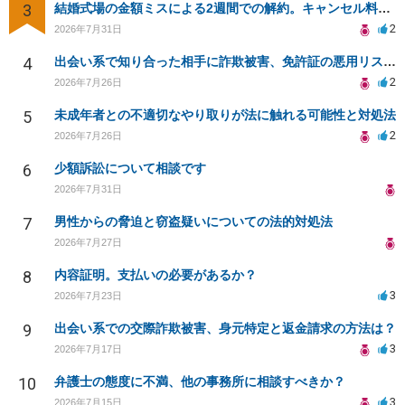
3
結婚式場の金額ミスによる2週間での解約。キャンセル料10万円の免除は可能か。
2
2026年7月31日
4
出会い系で知り合った相手に詐欺被害、免許証の悪用リスクと対策。
2
2026年7月26日
5
未成年者との不適切なやり取りが法に触れる可能性と対処法
2
2026年7月26日
6
少額訴訟について相談です
2026年7月31日
7
男性からの脅迫と窃盗疑いについての法的対処法
2026年7月27日
8
内容証明。支払いの必要があるか？
3
2026年7月23日
9
出会い系での交際詐欺被害、身元特定と返金請求の方法は？
3
2026年7月17日
10
弁護士の態度に不満、他の事務所に相談すべきか？
3
2026年7月15日