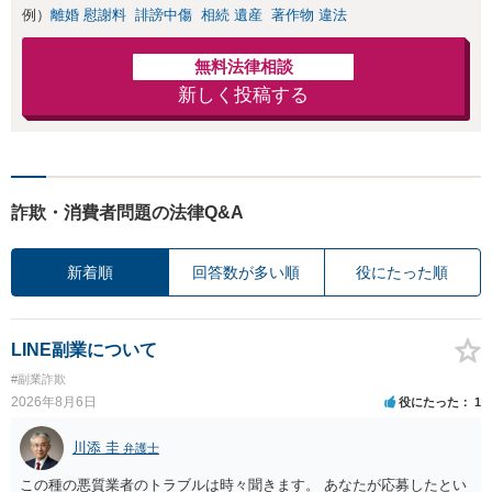
例）
離婚 慰謝料
誹謗中傷
相続 遺産
著作物 違法
無料法律相談
新しく投稿する
詐欺・消費者問題の法律Q&A
新着順
回答数が多い順
役にたった順
LINE副業について
#副業詐欺
2026年8月6日
役にたった
1
川添 圭
弁護士
この種の悪質業者のトラブルは時々聞きます。 あなたが応募したとい