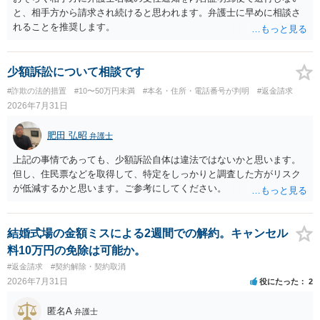
と、相手方から請求され続けると思われます。弁護士に早めに相談さ
れることを推奨します。
少額訴訟について相談です
#詐欺の法的措置
#10〜50万円未満
#本名・住所・電話番号が判明
#返金請求
2026年7月31日
肥田 弘昭
弁護士
上記の事情であっても、少額訴訟自体は違法ではないかと思います。
但し、住民票などを取得して、特定をしっかりと調査した方がリスク
が低減するかと思います。ご参考にしてください。
結婚式場の金額ミスによる2週間での解約。キャンセル
料10万円の免除は可能か。
#返金請求
#契約解除・契約取消
2026年7月31日
役にたった
2
匿名A
弁護士