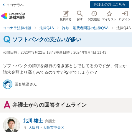
弁護士の方はこちら
ココナラへ
投稿する
探す
閲覧履歴
マイリスト
ログイン
ココナラ法律相談
法律Q&A
詐欺・消費者問題の法律Q&A
法律Q&
ソフトバンクの支払いが多い
公開日時：
2020年9月22日 18:48
更新日時：
2024年9月4日 11:43
ソフトバンクの請求を銀行の引き落としでしてるのですが、何回か
請求金額より高く来てるのですがなぜでしょうか？
匿名希望 さん
弁護士からの回答タイムライン
北川 雄士
弁護士
大阪府
>
大阪市中央区