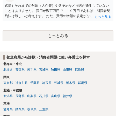
式場もそれまでの対応（人件費）や各予約など損害が発生していない
ことはありません。 費用が数百万円で、１０万円であれば、消費者契
約法は難しいと考えます。 ただ、費用の増額の規定がなかったのに増
額するのは契約違反ですので、増額に応じずに契約を維持すればよい
ということになり、解約するのは理由がないことになります。
もっとみる
都道府県から詐欺・消費者問題に強い弁護士を探す
北海道・東北
北海道
青森県
岩手県
宮城県
秋田県
山形県
福島県
関東
東京都
神奈川県
千葉県
埼玉県
茨城県
栃木県
群馬県
北陸・甲信越
新潟県
長野県
山梨県
石川県
富山県
福井県
東海
愛知県
静岡県
岐阜県
三重県