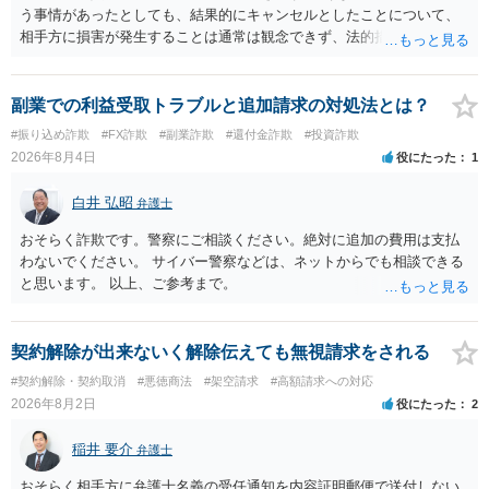
う事情があったとしても、結果的にキャンセルとしたことについて、
相手方に損害が発生することは通常は観念できず、法的措置を採って
も認められません。この種の言説は半ば脅しのようなものです。 ま
ず、最寄りの消費生活センターへ相談し、連絡を無視してよいかどう
かのアドバイスを受けられることをお勧めします。しつこいようであ
副業での利益受取トラブルと追加請求の対処法とは？
れば、弁護士へ依頼して警告してもらうことも必要になるかもしれま
#振り込め詐欺
#FX詐欺
#副業詐欺
#還付金詐欺
#投資詐欺
せん。
2026年8月4日
役にたった
1
白井 弘昭
弁護士
おそらく詐欺です。警察にご相談ください。絶対に追加の費用は支払
わないでください。 サイバー警察などは、ネットからでも相談できる
と思います。 以上、ご参考まで。
契約解除が出来ないく解除伝えても無視請求をされる
#契約解除・契約取消
#悪徳商法
#架空請求
#高額請求への対応
2026年8月2日
役にたった
2
稲井 要介
弁護士
おそらく相手方に弁護士名義の受任通知を内容証明郵便で送付しない