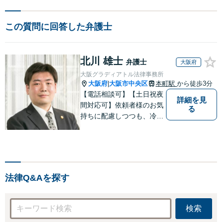
この質問に回答した弁護士
北川 雄士
弁護士
大阪府
大阪グラディアトル法律事務所
大阪府
大阪市中央区
本町駅
から徒歩3分
|
【電話相談可】【土日祝夜
詳細を見
間対応可】依頼者様のお気
る
持ちに配慮しつつも、冷静
かつ現実的な解決策を探る
ことが、依頼者様のよりよ
い未来につながると考えて
います。離婚・刑事事件・
相続など何でもご相談くだ
法律Q&Aを探す
さい。
検索