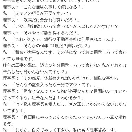
報告書をそこそこ良い形にまとめた訳です。しかし、

理事長：「こんな無駄な事して何になる？」

私：「え？どの項目が不要ですか？」

理事長：「残高だけ分かれば良いだろ？」

私：「いや、詳細欲しいって言われたから出したんですけど？」

理事長：「それやって誰が得するんだ？」

私：「これが無きゃ、銀行や不動産会社に信用されませんよ。」

理事長：「そんなの何年に1度だ？無駄だろ？」

私：「蓄積が大事なんです。その時になって急に用意しろって言わ
れても無理です。

昨年の工事の際に、過去３年分用意しろって言われて私がどれだけ
苦労したか分かんないんですか？」

理事長：「その都度、体裁整えればいいだけだ。簡単な事だろ」

私：「そんなの監査入ったら一発でアウトです。」

理事長：「監査？なんでそんな物が必要なんだ？世間のルールとか
持ってくるな。組合なんだよ！わかるか？」

私：「は？私も理事長も素人だし、何が正しいか分からないじゃな
いですか？」

理事長：「真面目にやろうとするからだろ？そんなんじゃ直ぐ潰れ
るぞ」

私：「じゃあ、自分でやって下さい。私はもう理事辞めます」
