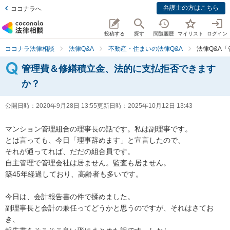
弁護士の方はこちら
ココナラへ
投稿する
探す
閲覧履歴
マイリスト
ログイン
ココナラ法律相談
法律Q&A
不動産・住まいの法律Q&A
法律Q&A
管理費＆修繕積立金、法的に支払拒否できます
か？
公開日時：
2020年9月28日 13:55
更新日時：
2025年10月12日 13:43
マンション管理組合の理事長の話です。私は副理事です。

とは言っても、今日「理事辞めます」と宣言したので、

それが通ってれば、だだの組合員です。

自主管理で管理会社は居ません。監査も居ません。

築45年経過しており、高齢者も多いです。

今日は、会計報告書の件で揉めました。

副理事長と会計の兼任ってどうかと思うのですが、それはさてお
き、
