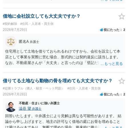
全部又は一部を支払うのが最善の方法です。 約半年間も放置されてい
た理由は気になるところですが、中身のある返答は期待できないと思
います。
借地に会社設立しても大丈夫ですか？
#契約解除
#住民・入居者・買主側
2026年7月29日
役にたった
2
匿名A
弁護士
住宅用として土地を借りておられるわけですから、会社を設立して本
店として事業を実際に営む場合、形式的には契約違反に該当します。
なお、不動産屋さんが「大丈夫」と言ったのは「登記だけなら実務上
トラブルになることは少ない」という経験則に基づいたものと推測さ
れますが、これは法的な保証ではありません。 ただ、解除まで認めら
れるかどうかについては信頼関係が破壊されたかどうかで判断されま
借りてる土地なら動物の骨を埋めても大丈夫ですか？
すので、建物を事務所・店舗用に大きく改築する等までなさらない限
#近隣トラブル（隣人・騒音・ペット問題）
#住民・入居者・買主側
り、リスクはそれほど大きくないかもしれません。 しかしそれでも、
2026年7月28日
役にたった
2
大家さんが契約違反を口実に、将来の更新時に更新料の上乗せを要求
したり、立ち退きを迫る材料に使ったりする可能性は否定できませ
不動産・住まいに強い弁護士
ん。
澁谷 望
弁護士
回答いたします。※弁護士により見解は異なる可能性があります。 結
論から申し上げますと、地主の許可なく借地の庭にお骨を埋めること
は避けるべきであり、無断で埋めた場合、将来的に撤去請求や退去時