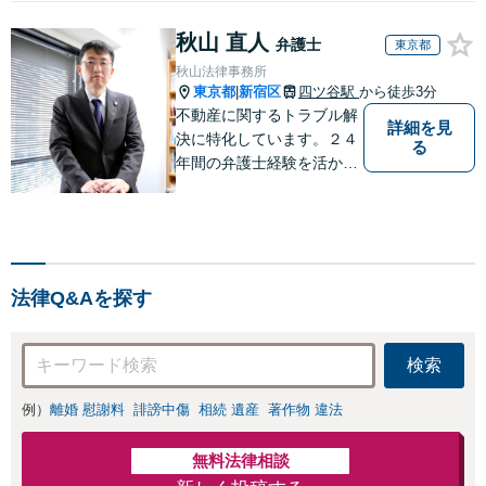
秋山 直人
弁護士
東京都
秋山法律事務所
東京都
新宿区
四ツ谷駅
から徒歩3分
|
不動産に関するトラブル解
詳細を見
決に特化しています。２４
る
年間の弁護士経験を活かし
ます。 【初回相談60分以
内11,000円（消費税別）】
不動産トラブル解決に特化
したサイト→http://fudosan
-lawyer-akiyama.com/
法律Q&Aを探す
検索
例）
離婚 慰謝料
誹謗中傷
相続 遺産
著作物 違法
無料法律相談