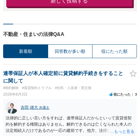
新しく投稿する
不動産・住まいの法律Q&A
新着順
回答数が多い順
役にたった順
連帯保証人が本人確定前に賃貸解約手続きをすること
に関して
#契約解除
#賃貸契約トラブル
#住民・入居者・買主側
2026年8月3日
役にたった
3
吉田 雄大
弁護士
法律的に正しい言い方をすれば、連帯保証人だからといって賃貸借契
約を解約する権限はありません。解約できるのは亡くなられた本人の
法定相続人だけであるのが一応の建前です。他方、法律論はさてお
き、事実上であれ明渡が完了すれば賃貸人としてはそれ以上のことを