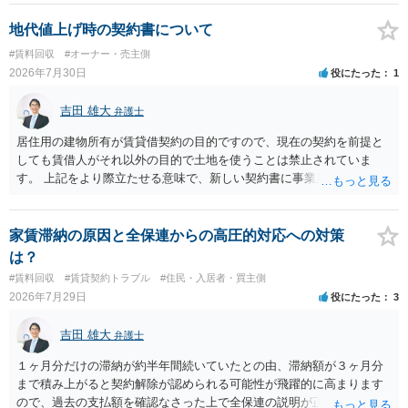
する動機づけがなくなります。 今回進められつつある手続はあくまで
も、建物を賃貸人に一日も早く明け渡すための便宜的方法として理解
地代値上げ時の契約書について
するのが良いと思います。またその方法で進めた方が、連帯保証人で
#賃料回収
#オーナー・売主側
あるお知り合いさんにとっても、自身の経済的負担を最小限に食い止
2026年7月30日
役にたった
1
められるため望ましいやり方だといえます。
吉田 雄大
弁護士
居住用の建物所有が賃貸借契約の目的ですので、現在の契約を前提と
しても賃借人がそれ以外の目的で土地を使うことは禁止されていま
す。 上記をより際立たせる意味で、新しい契約書に事業用として用い
ることを禁止する旨を明記することは理に適ったものです。 契約締結
交渉である以上賃借人が拒んだ場合には入りませんが、提案するのは
良い方法と思います。
家賃滞納の原因と全保連からの高圧的対応への対策
は？
#賃料回収
#賃貸契約トラブル
#住民・入居者・買主側
2026年7月29日
役にたった
3
吉田 雄大
弁護士
１ヶ月分だけの滞納が約半年間続いていたとの由、滞納額が３ヶ月分
まで積み上がると契約解除が認められる可能性が飛躍的に高まります
ので、過去の支払額を確認なさった上で全保連の説明が正しければ、