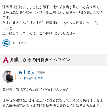
理事長退任請求しましたが却下。他の後任者が居ないと言う事で、

理事長及び他の理事は２０年以上同じ人、皆さん70歳を越えた方々
です。

たまに新人さん入りますが、理事達が「あの人は理事に向いてな
い」と

るーぽ さん
弁護士からの回答タイムライン
秋山 直人
弁護士
東京都
>
新宿区
管理費・修繕積立金の支払拒否はできません。

理事長が建物区分所有法上の管理者になっているのであれば，管理
者の解任請求訴訟（建物区分所有法２５条２項）は考えられます。
