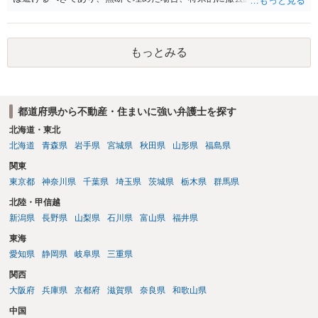
の損害賠償（原状回復費用）を求められるリスクがあります。 法律
上、自分のペットの遺骨を埋める行為自体は墓地埋葬法違反や不法投
棄には該当しないため、犯罪になるわけではありません。しかし、建
もっとみる
物の所有者は質問者様であっても、土地の所有権はあくまで地主にあ
ります。そのため、地主に無断でお骨を埋める行為は、他人の所有権
を侵害する行為や、借地人としての善管注意義務違反とみなされる可
能性が高いのが私見です。 どうしてもお近くで供養されたい場合は、
都道府県から不動産・住まいに強い弁護士を探す
事前に地主へ相談して許可を得るか、土地に直接埋めずに大きめの鉢
植え等で供養する「プランター葬」や、ペット霊園等への納骨を検討
北海道・東北
されるのが確実かと思います。
北海道
青森県
岩手県
宮城県
秋田県
山形県
福島県
関東
東京都
神奈川県
千葉県
埼玉県
茨城県
栃木県
群馬県
北陸・甲信越
新潟県
長野県
山梨県
石川県
富山県
福井県
東海
愛知県
静岡県
岐阜県
三重県
関西
大阪府
兵庫県
京都府
滋賀県
奈良県
和歌山県
中国