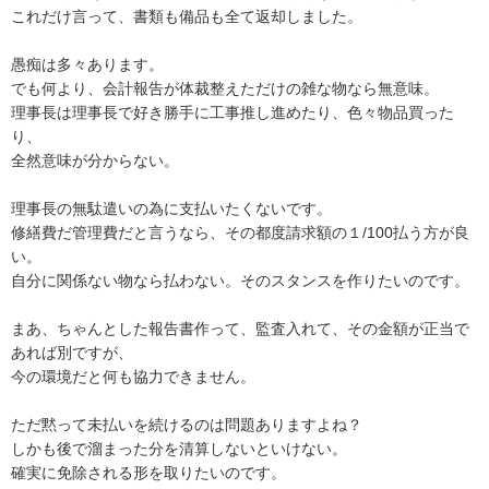
これだけ言って、書類も備品も全て返却しました。

愚痴は多々あります。

でも何より、会計報告が体裁整えただけの雑な物なら無意味。

理事長は理事長で好き勝手に工事推し進めたり、色々物品買った
り、

全然意味が分からない。

理事長の無駄遣いの為に支払いたくないです。

修繕費だ管理費だと言うなら、その都度請求額の１/100払う方が良
い。

自分に関係ない物なら払わない。そのスタンスを作りたいのです。

まあ、ちゃんとした報告書作って、監査入れて、その金額が正当で
あれば別ですが、

今の環境だと何も協力できません。

ただ黙って未払いを続けるのは問題ありますよね？

しかも後で溜まった分を清算しないといけない。

確実に免除される形を取りたいのです。
