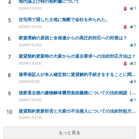
4
地代値上げ時の契約書について
1
2026年7月30日
5
住宅用で貸した土地に無断で会社を作られた。
1
2026年7月27日
6
家賃滞納の原因と全保連からの高圧的対応への対策は？
3
2026年7月29日
7
賃貸契約更新時の大家からの退去要求への法的対応方法は？
2
2026年7月21日
8
連帯保証人が本人確定前に賃貸解約手続きをすることに関して
3
2026年8月3日
9
借家退去後の建物解体費用負担義務についての法的相談（補足説明修正）
1
2026年7月25日
10
賃貸契約更新拒否と大家の不法侵入についての法的対処方法は？
2026年7月27日
もっと見る