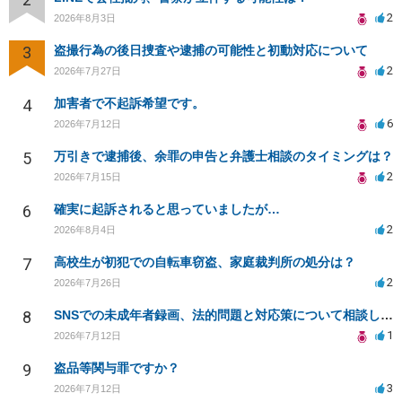
2
2026年8月3日
3
盗撮行為の後日捜査や逮捕の可能性と初動対応について
2
2026年7月27日
4
加害者で不起訴希望です。
6
2026年7月12日
5
万引きで逮捕後、余罪の申告と弁護士相談のタイミングは？
2
2026年7月15日
6
確実に起訴されると思っていましたが…
2
2026年8月4日
7
高校生が初犯での自転車窃盗、家庭裁判所の処分は？
2
2026年7月26日
8
SNSでの未成年者録画、法的問題と対応策について相談したい
1
2026年7月12日
9
盗品等関与罪ですか？
3
2026年7月12日