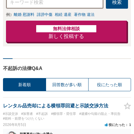
検索
例）
離婚 慰謝料
誹謗中傷
相続 遺産
著作物 違法
無料法律相談
新しく投稿する
不起訴の法律Q&A
新着順
回答数が多い順
役にたった順
レンタル品売却による横領罪回避と示談交渉方法
#示談交渉
#加害者
#不起訴
#横領罪・背任罪
#逮捕や勾留の阻止・準抗告
#前科・前歴をつけたくない
2026年8月5日
役にたった
1