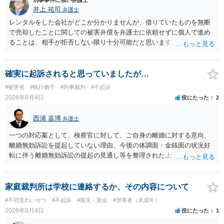
刑事事件に強い弁護士
井上 祐司
弁護士
レンタルをした会社がどこか分かりませんが、借りていたものを無断
で売却したことに関しての被害弁償を弁護士に依頼せずに個人で進め
ることは、相手が拒否しない限り十分可能だと思います。 見積を出し
てもらって、それが妥当か（正規品の市場価格と大きく齟齬がない
か）、弁護士に法律相談において助言をもらえば足りるでしょう。
確実に起訴されると思っていましたが…
#被害者
#執行猶予
#刑事裁判
#不起訴
2026年8月4日
役にたった
2
西浦 嘉博
弁護士
一つの対応案として、検察官に対して、ご自身の離婚に対する意向、
離婚無効訴訟を提起していない理由、今後の体調面・金銭面の状況好
転に伴う離婚無効訴訟の提起の見通し等を整理された上で、書面とし
て提出されることを検討されてみてはいかがでしょうか。 少なくとも
検察官の処分判断の際、相談者さんの意向を示す証拠の一つとして位
置づけられる様に思われます。 より詳細についてお聞きになりたい場
家庭裁判所は学校に連絡するか、その内容について
合、最寄りの法律事務所での相談を検討ください
#不同意わいせつ
#不起訴
#接見・面会
#加害者（未成年）
2026年8月4日
役にたった
1