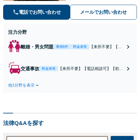
電話でお問い合わせ
メールでお問い合わせ
注力分野
離婚・男女問題
【来所不要】【電
事例6件
料金表有
話相談可】親権／
婚姻費用／不倫慰
謝料／別居などの
交通事故
【来所不要】【電話相談可】【初回
料金表有
争点を整理し、見
相談無料】治療中から、賠償額・過
通しと方針を提示
失割合・後遺障害の見通しを整理
します。
他1分野を表示
し、納得感ある解決を目指します。
法律Q&Aを探す