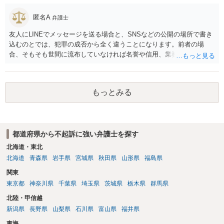
匿名A
弁護士
友人にLINEでメッセージを送る場合と、SNSなどの公開の場所で書き
込むのとでは、犯罪の成否から全く違うことになります。前者の場
合、そもそも世間に流布していなければ名誉や信用、業務にかかる犯
罪は成立しないことになります。
もっとみる
都道府県から不起訴に強い弁護士を探す
北海道・東北
北海道
青森県
岩手県
宮城県
秋田県
山形県
福島県
関東
東京都
神奈川県
千葉県
埼玉県
茨城県
栃木県
群馬県
北陸・甲信越
新潟県
長野県
山梨県
石川県
富山県
福井県
東海