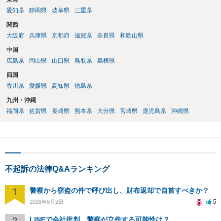
愛知県
静岡県
岐阜県
三重県
関西
大阪府
兵庫県
京都府
滋賀県
奈良県
和歌山県
中国
広島県
岡山県
山口県
鳥取県
島根県
四国
香川県
愛媛県
高知県
徳島県
九州・沖縄
福岡県
佐賀県
長崎県
熊本県
大分県
宮崎県
鹿児島県
沖縄県
不起訴の法律Q&Aランキング
1
警察から窃盗の件で呼び出し、財布返却で自首すべきか？
5
2026年8月2日
2
LINEで会社批判、警察が立件する可能性は？