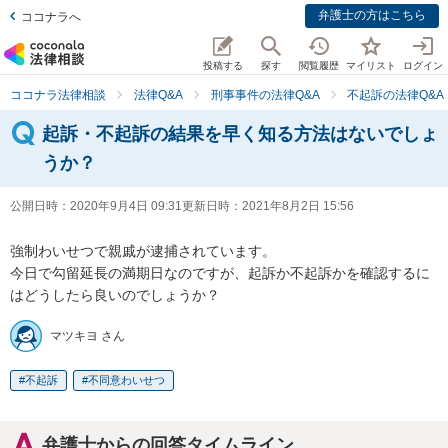
弁護士の方はこちら
ココナラへ
投稿する
探す
閲覧履歴
マイリスト
ログイン
ココナラ法律相談
法律Q&A
刑事事件の法律Q&A
不起訴の法律Q&A
起訴・不起訴の結果を早く知る方法はないでしょ
うか？
公開日時：
2020年9月4日 09:31
更新日時：
2021年8月2日 15:56
強制わいせつで親戚が逮捕されています。

今日で勾留延長の満期日なのですが、起訴か不起訴かを確認するに
マツキヨ さん
不起訴
不同意わいせつ
弁護士からの回答タイムライン