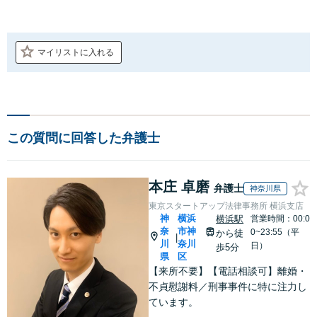
マイリストに入れる
この質問に回答した弁護士
本庄 卓磨
弁護士
神奈川県
東京スタートアップ法律事務所 横浜支店
神
横浜
横浜駅
営業時間：00:0
奈
市神
0~23:55（平
から徒
|
川
奈川
日）
歩5分
県
区
【来所不要】【電話相談可】離婚・
不貞慰謝料／刑事事件に特に注力し
ています。