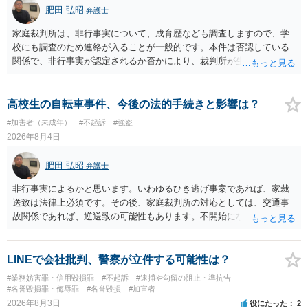
肥田 弘昭
弁護士
家庭裁判所は、非行事実について、成育歴なども調査しますので、学
校にも調査のため連絡が入ることが一般的です。本件は否認している
関係で、非行事実が認定されるか否かにより、裁判所が生育歴なども
調査する可能性があります。非行事実が認められないのであればいわ
ば無罪であり、非行がないのですから、その先の調査はないかと思い
ます。ご参考にしてください。
高校生の自転車事件、今後の法的手続きと影響は？
#加害者（未成年）
#不起訴
#強盗
2026年8月4日
肥田 弘昭
弁護士
非行事実によるかと思います。いわゆるひき逃げ事案であれば、家裁
送致は法律上必須です。その後、家庭裁判所の対応としては、交通事
故関係であれば、逆送致の可能性もあります。不開始になるかどうか
は非行事実次第です。ご参考にしてください。
LINEで会社批判、警察が立件する可能性は？
#業務妨害罪・信用毀損罪
#不起訴
#逮捕や勾留の阻止・準抗告
#名誉毀損罪・侮辱罪
#名誉毀損
#加害者
2026年8月3日
役にたった
2