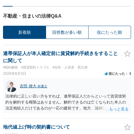
不動産・住まいの法律Q&A
新着順
回答数が多い順
役にたった順
連帯保証人が本人確定前に賃貸解約手続きをすること
に関して
#契約解除
#賃貸契約トラブル
#住民・入居者・買主側
2026年8月3日
役にたった
3
吉田 雄大
弁護士
法律的に正しい言い方をすれば、連帯保証人だからといって賃貸借契
約を解約する権限はありません。解約できるのは亡くなられた本人の
法定相続人だけであるのが一応の建前です。他方、法律論はさてお
き、事実上であれ明渡が完了すれば賃貸人としてはそれ以上のことを
する動機づけがなくなります。 今回進められつつある手続はあくまで
も、建物を賃貸人に一日も早く明け渡すための便宜的方法として理解
地代値上げ時の契約書について
するのが良いと思います。またその方法で進めた方が、連帯保証人で