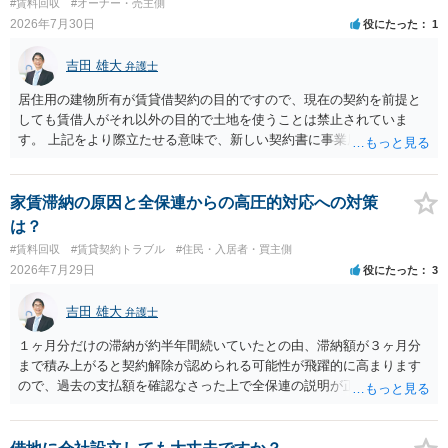
#賃料回収
#オーナー・売主側
あるお知り合いさんにとっても、自身の経済的負担を最小限に食い止
2026年7月30日
役にたった
1
められるため望ましいやり方だといえます。
吉田 雄大
弁護士
居住用の建物所有が賃貸借契約の目的ですので、現在の契約を前提と
しても賃借人がそれ以外の目的で土地を使うことは禁止されていま
す。 上記をより際立たせる意味で、新しい契約書に事業用として用い
ることを禁止する旨を明記することは理に適ったものです。 契約締結
交渉である以上賃借人が拒んだ場合には入りませんが、提案するのは
良い方法と思います。
家賃滞納の原因と全保連からの高圧的対応への対策
は？
#賃料回収
#賃貸契約トラブル
#住民・入居者・買主側
2026年7月29日
役にたった
3
吉田 雄大
弁護士
１ヶ月分だけの滞納が約半年間続いていたとの由、滞納額が３ヶ月分
まで積み上がると契約解除が認められる可能性が飛躍的に高まります
ので、過去の支払額を確認なさった上で全保連の説明が正しければ、
全部又は一部を支払うのが最善の方法です。 約半年間も放置されてい
た理由は気になるところですが、中身のある返答は期待できないと思
います。