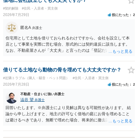
借地に会社設立しても大丈夫ですか？
#契約解除
#住民・入居者・買主側
2026年7月29日
役にたった
2
匿名A
弁護士
住宅用として土地を借りておられるわけですから、会社を設立して本
店として事業を実際に営む場合、形式的には契約違反に該当します。
なお、不動産屋さんが「大丈夫」と言ったのは「登記だけなら実務上
トラブルになることは少ない」という経験則に基づいたものと推測さ
れますが、これは法的な保証ではありません。 ただ、解除まで認めら
れるかどうかについては信頼関係が破壊されたかどうかで判断されま
借りてる土地なら動物の骨を埋めても大丈夫ですか？
すので、建物を事務所・店舗用に大きく改築する等までなさらない限
#近隣トラブル（隣人・騒音・ペット問題）
#住民・入居者・買主側
り、リスクはそれほど大きくないかもしれません。 しかしそれでも、
2026年7月28日
役にたった
2
大家さんが契約違反を口実に、将来の更新時に更新料の上乗せを要求
したり、立ち退きを迫る材料に使ったりする可能性は否定できませ
不動産・住まいに強い弁護士
ん。
澁谷 望
弁護士
回答いたします。※弁護士により見解は異なる可能性があります。 結
論から申し上げますと、地主の許可なく借地の庭にお骨を埋めること
は避けるべきであり、無断で埋めた場合、将来的に撤去請求や退去時
の損害賠償（原状回復費用）を求められるリスクがあります。 法律
上、自分のペットの遺骨を埋める行為自体は墓地埋葬法違反や不法投