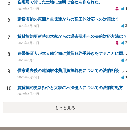
5
住宅用で貸した土地に無断で会社を作られた。
1
2026年7月27日
6
家賃滞納の原因と全保連からの高圧的対応への対策は？
3
2026年7月29日
7
賃貸契約更新時の大家からの退去要求への法的対応方法は？
2
2026年7月21日
8
連帯保証人が本人確定前に賃貸解約手続きをすることに関して
3
2026年8月3日
9
借家退去後の建物解体費用負担義務についての法的相談（補足説明修正）
1
2026年7月25日
10
賃貸契約更新拒否と大家の不法侵入についての法的対処方法は？
2026年7月27日
もっと見る