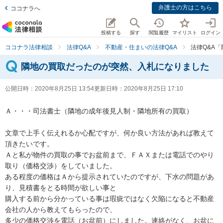
弁護士の方はこちら
ココナラへ
投稿する
探す
閲覧履歴
マイリスト
ログイン
ココナラ法律相談
法律Q&A
不動産・住まいの法律Q&A
法律Q&A
隣地の買取だったのが突然、入札になりました
公開日時：
2020年8月25日 13:54
更新日時：
2020年8月25日 17:10
Ａ・・・司法書士（隣地の成年後見人制・隣地所有の買取）

文章で上手く伝えれるか心配ですが、何か良い方法があれば教えて
頂きたいです。

Ａと私が物件の買取の事でお盆前まで、ＦＡＸまたは電話でのやり
取り（価格交渉）をしていました。

ある程度の価格はＡから提示されていたのですが、下水の問題があ
り、見積書をとる時間が欲しい事と

購入する前から分かっている事は瑕疵ではなく欠陥になると不動産
会社の人から教えてもらったので、

多少の価格交渉を電話（お盆前）にしました。連絡がなく、お盆に