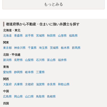
棄には該当しないため、犯罪になるわけではありません。しかし、建
もっとみる
物の所有者は質問者様であっても、土地の所有権はあくまで地主にあ
ります。そのため、地主に無断でお骨を埋める行為は、他人の所有権
を侵害する行為や、借地人としての善管注意義務違反とみなされる可
能性が高いのが私見です。 どうしてもお近くで供養されたい場合は、
都道府県から不動産・住まいに強い弁護士を探す
事前に地主へ相談して許可を得るか、土地に直接埋めずに大きめの鉢
植え等で供養する「プランター葬」や、ペット霊園等への納骨を検討
北海道・東北
されるのが確実かと思います。
北海道
青森県
岩手県
宮城県
秋田県
山形県
福島県
関東
東京都
神奈川県
千葉県
埼玉県
茨城県
栃木県
群馬県
北陸・甲信越
新潟県
長野県
山梨県
石川県
富山県
福井県
東海
愛知県
静岡県
岐阜県
三重県
関西
大阪府
兵庫県
京都府
滋賀県
奈良県
和歌山県
中国
広島県
岡山県
山口県
鳥取県
島根県
四国