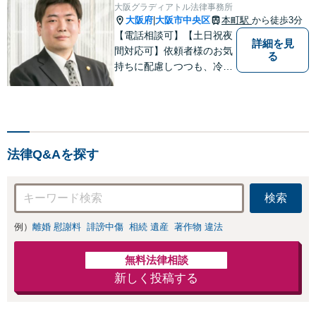
大阪グラディアトル法律事務所
大阪府
大阪市中央区
本町駅
から徒歩3分
|
【電話相談可】【土日祝夜
詳細を見
間対応可】依頼者様のお気
る
持ちに配慮しつつも、冷静
かつ現実的な解決策を探る
ことが、依頼者様のよりよ
い未来につながると考えて
います。離婚・刑事事件・
相続など何でもご相談くだ
法律Q&Aを探す
さい。
検索
例）
離婚 慰謝料
誹謗中傷
相続 遺産
著作物 違法
無料法律相談
新しく投稿する