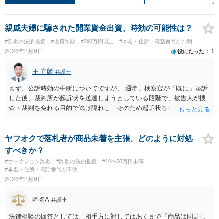
親戚夫婦に騙された開業資金出資、時効の可能性は？
#詐欺の法的措置
#投資詐欺
#200万円以上
#本名・住所・電話番号が判明
2026年8月9日
役にたった
1
王 宣麟
弁護士
まず、公訴時効の中断についてですが、 通常、検察官が「既に」起訴
した後、裁判所が起訴状を送達しようとしている段階で、被告人が捜
査・裁判を免れる目的で逃げ隠れし、そのため起訴状を有効に送達で
きない場合をいいます。捜査段階で所在不明というだけでは、通常、
この規定によって時効が停止するわけではありません。 その意味で
は、刑事事件化するという部分ではややハードルが高いように見受け
ヤフオクで落札者が商品未着を主張、どのように対処
られます。 他方で、相手方の住所等が特定できているのであれば、民
すべきか？
事事件として、損害賠償請求や貸金返還請求等により、裁判所を通じ
#オークション詐欺
#詐欺の法的措置
#10〜50万円未満
て返金を求める方法も考えられますが、結局は相手方に資力があるか
#本名・住所・電話番号が不明
否かにより結論が分かれます。
2026年8月9日
匿名A
弁護士
法律相談の回答としては、相手方に対してはあくまで「商品は同封し