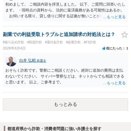
初めまして。 ご相談内容を拝見しました。 以下、ご質問に回答いたし
ます。 ・現時点の資料から、法的に返済義務がある可能性はあるか。
お伺いする限り、貸し借りに関する証拠が無いことから、相手方が
貸金であるとして返金を請求することは難しいと思います。 ・相手の
主張や現在の資料を踏まえ、今後どのように対応するのが適切か。
贈与か消費貸借かの争いにおいては、様々な圧力をかけて回収をしよ
副業での利益受取トラブルと追加請求の対処法とは？
うとするケースも散見されます。 ご自身での対応に窮するようであ
#振り込め詐欺
#投資詐欺
#還付金詐欺
#副業詐欺
#FX詐欺
れば、代理人を立てることもご検討ください。 ・相手へ送る回答文に
2026年8月4日
役にたった
1
ついてアドバイスをいただけるか。 具体的な回答内容については、
一般的に無料法律相談での対応外になろうかと思います。 法律事務
白井 弘昭
弁護士
所にご連絡いただき、対応の可否や費用をご確認ください。
おそらく詐欺です。警察にご相談ください。絶対に追加の費用は支払
わないでください。 サイバー警察などは、ネットからでも相談できる
と思います。 以上、ご参考まで。
もっとみる
都道府県から詐欺・消費者問題に強い弁護士を探す