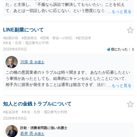
た」と主張し、「不服なら訴訟で解決してもらいたい」ことを伝え
て、あとは一切話し合いに応じない、という態度になると思います。
トラブルが大きくなりそうなら弁護士へ依頼して解決せざるをえない
可能性もありますが、「返金は絶対にしたくありません」ということ
であれば、徹底的に強気で対応することになるでしょう。
LINE副業について
#副業詐欺
#悪徳商法
#恐喝・脅迫への対応
#架空請求
#本名・住所・電話番号が不明
2026年8月6日
役にたった
1
川添 圭
弁護士
この種の悪質業者のトラブルは時々聞きます。 あなたが応募したとい
う事情があったとしても、結果的にキャンセルとしたことについて、
相手方に損害が発生することは通常は観念できず、法的措置を採って
も認められません。この種の言説は半ば脅しのようなものです。 ま
ず、最寄りの消費生活センターへ相談し、連絡を無視してよいかどう
かのアドバイスを受けられることをお勧めします。しつこいようであ
知人との金銭トラブルについて
れば、弁護士へ依頼して警告してもらうことも必要になるかもしれま
#返金請求
#本名・住所・電話番号が判明
せん。
2026年8月8日
詐欺・消費者問題に強い弁護士
若井 亮
弁護士