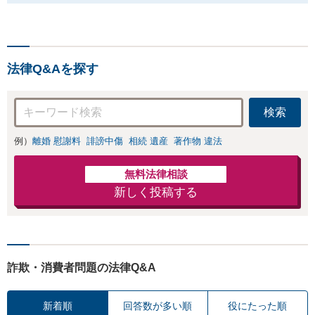
法律Q&Aを探す
検索
例）
離婚 慰謝料
誹謗中傷
相続 遺産
著作物 違法
無料法律相談
新しく投稿する
詐欺・消費者問題の法律Q&A
新着順
回答数が多い順
役にたった順