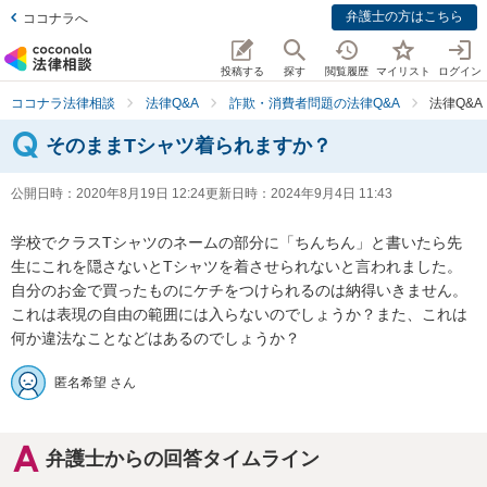
弁護士の方はこちら
ココナラへ
投稿する
探す
閲覧履歴
マイリスト
ログイン
ココナラ法律相談
法律Q&A
詐欺・消費者問題の法律Q&A
法律Q&
そのままTシャツ着られますか？
公開日時：
2020年8月19日 12:24
更新日時：
2024年9月4日 11:43
学校でクラスTシャツのネームの部分に「ちんちん」と書いたら先
生にこれを隠さないとTシャツを着させられないと言われました。

自分のお金で買ったものにケチをつけられるのは納得いきません。

これは表現の自由の範囲には入らないのでしょうか？また、これは
何か違法なことなどはあるのでしょうか？
匿名希望 さん
弁護士からの回答タイムライン