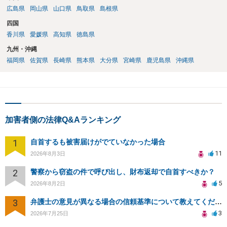
広島県
岡山県
山口県
鳥取県
島根県
四国
香川県
愛媛県
高知県
徳島県
九州・沖縄
福岡県
佐賀県
長崎県
熊本県
大分県
宮崎県
鹿児島県
沖縄県
加害者側の法律Q&Aランキング
1
自首するも被害届けがでていなかった場合
11
2026年8月3日
2
警察から窃盗の件で呼び出し、財布返却で自首すべきか？
5
2026年8月2日
3
弁護士の意見が異なる場合の信頼基準について教えてください
3
2026年7月25日