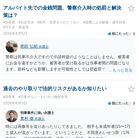
座る女性を盗撮(全体像写真1枚と5秒程度の動画)してしまいました。下
着や胸など強調したものではありません。」とありますが、少なくと
アルバイト先での金銭問題、警察介入時の処罰と解決
も捜査段階では性的姿態等撮影罪の被疑事実で逮捕勾留されるケース
策は？
が私の弁護経験では多くなった印象です（最終的には不起訴ないし各
#加害者
#示談交渉
#前科・前歴をつけたくない
#逮捕による解雇・退学回避
都道府県の迷惑防止条例違反になることもあります）。2度としないこ
#万引き・窃盗罪
とをお勧めいたします。ご参考にしてください。
2026年8月5日
役にたった
1
肥田 弘昭
弁護士
警察は民事不介入ですので示談斡旋のようなことはしません。被害者
にお金を返すかどうか、被害者が受け取るかは当事者間の問題になり
ます。前科なども影響しますが可能性としては窃盗罪ですので、逮捕
勾留や略式起訴などの可能性もあります。ご参考にしてください。
過去のやり取りで法的リスクがあるか知りたい
#加害者
#児童ポルノ・わいせつ物頒布等
2026年8月5日
役にたった
2
刑事事件に強い弁護士
奥村 徹
弁護士
時には画像等を送りあったりしてきました。 相手も未成年者(15〜17)
と成人が混ざっています。 ということだと、不同意わいせつ罪（176