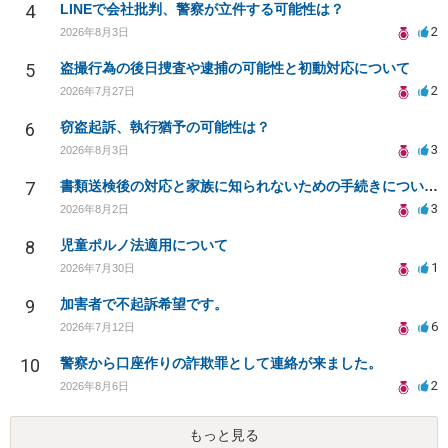
4
LINEで会社批判、警察が立件する可能性は？
2
2026年8月3日
5
盗撮行為の後日捜査や逮捕の可能性と初動対応について
2
2026年7月27日
6
窃盗起訴、執行猶予の可能性は？
3
2026年8月3日
7
書類送検後の対応と家族に知られないための手続きについて相談
3
2026年8月2日
8
児童ポルノ法適用について
1
2026年7月30日
9
加害者で不起訴希望です。
6
2026年7月12日
10
警察から口座作りの詐欺罪として連絡が来ました。
2
2026年8月6日
もっと見る