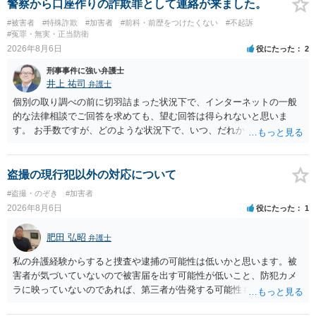
警察から口座作りの詐欺罪として連絡が来ました。
#被害者
#特殊詐欺
#加害者
#前科・前歴をつけたくない
#不起訴
#冤罪・無実・正当防衛
2026年8月6日
役にたった
2
刑事事件に強い弁護士
井上 祐司
弁護士
個別の取り調べの前に切羽詰まった状況下で、インターネットの一般
的な法律相談でご回答を求めても、望む回答は得られないと思いま
す。 お手数ですが、どのような状況下で、いつ、だれからどのような
経緯で口座の提供を頼まれ開設したか、それによる詐欺等の収益がど
の程度だと聞いているのかということについて、お近くで詳細な法律
相談を受けられたうえで対処方法を探された方がよいと思われます。
盗撮の現行犯以外の対応について
一般論でいえば、任意取り調べの場合、ＩＣレコーダーを持参して取
#盗撮・のぞき
#加害者
り調べ内容を録音することは必須だと考えます。
2026年8月6日
役にたった
1
肥田 弘昭
弁護士
私の弁護経験からすると捜査や逮捕の可能性は低いかと思います。被
害者が気づいていないので被害届を出す可能性が低いこと、防犯カメ
ラに映っていないのであれば、第三者が告発する可能性も低いこと、
証拠は削除されていることからです。但し、「電車内で携帯で対面に