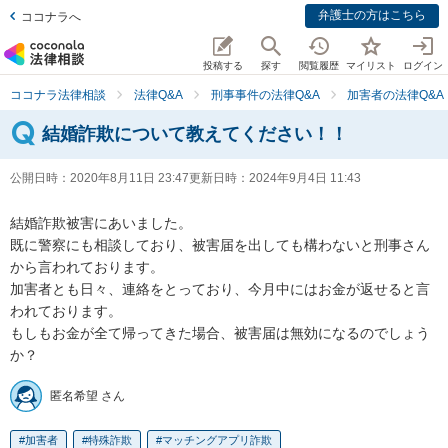
弁護士の方はこちら
ココナラへ
投稿する
探す
閲覧履歴
マイリスト
ログイン
ココナラ法律相談
法律Q&A
刑事事件の法律Q&A
加害者の法律Q&A
結婚詐欺について教えてください！！
公開日時：
2020年8月11日 23:47
更新日時：
2024年9月4日 11:43
結婚詐欺被害にあいました。

既に警察にも相談しており、被害届を出しても構わないと刑事さん
から言われております。

加害者とも日々、連絡をとっており、今月中にはお金が返せると言
われております。

もしもお金が全て帰ってきた場合、被害届は無効になるのでしょう
か？
匿名希望 さん
加害者
特殊詐欺
マッチングアプリ詐欺