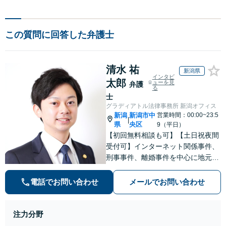
この質問に回答した弁護士
清水 祐
新潟県
インタビ
太郎
ューを見
弁護
る
士
グラディアトル法律事務所 新潟オフィス
新潟
新潟市中
営業時間：00:00~23:5
|
県
央区
9（平日）
【初回無料相談も可】【土日祝夜間
受付可】インターネット関係事件、
刑事事件、離婚事件を中心に地元新
潟で弁護士業一筋。若さと誠意と情
熱を胸に、依頼者様と真正面から向
電話でお問い合わせ
メールでお問い合わせ
き合います。
注力分野