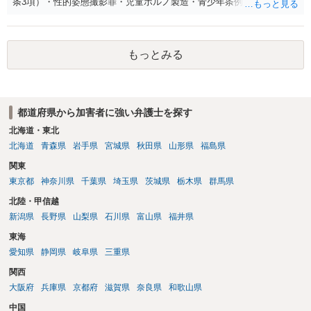
条3項）・性的姿態撮影罪・児童ポルノ製造・青少年条例違反（わいせ
つ行為 児童ポルノ要求）などが検討されます。 重い罪もあるの
で、警察にバレれば、それなりの捜査を受けるでしょう。
もっとみる
都道府県から加害者に強い弁護士を探す
北海道・東北
北海道
青森県
岩手県
宮城県
秋田県
山形県
福島県
関東
東京都
神奈川県
千葉県
埼玉県
茨城県
栃木県
群馬県
北陸・甲信越
新潟県
長野県
山梨県
石川県
富山県
福井県
東海
愛知県
静岡県
岐阜県
三重県
関西
大阪府
兵庫県
京都府
滋賀県
奈良県
和歌山県
中国