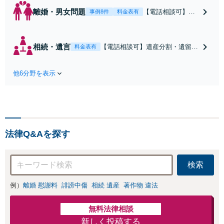
離婚・男女問題
【電話相談可】不
事例8件
料金表有
倫・浮気の慰謝料
請求・財産分与・
養育費・親権等、
相続・遺言
【電話相談可】遺産分割・遺留
料金表有
離婚に関するご相
分・遺言書作成など相続全般をめ
談はおまかせくだ
ぐるご相談をお受けしておりま
さい。依頼者様の
他6分野を表示
す。株式や不動産、事業承継が絡
お気持ちを充分に
む複雑な相続もお受けします。揉
汲み取り、納得の
める前・揉めてしまった後、いず
いく解決を目指し
れも柔軟に対応いたします。どう
ます。
ぞお電話ください。
法律Q&Aを探す
検索
例）
離婚 慰謝料
誹謗中傷
相続 遺産
著作物 違法
無料法律相談
新しく投稿する