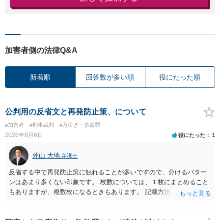
加害者側の法律Q&A
新着順
回答数が多い順
役にたった順
公判用の反省文と再発防止策、について
#加害者
#刑事裁判
#万引き・窃盗罪
2026年8月6日
役にたった
1
外山 大地
弁護士
反省する中で再発防止策に触れることが多いですので、分けるパター
ンはあまり多くない印象です。 枚数については、１枚にまとめること
もありますが、複数枚になるときもあります。 記載方法については、
手書きかどうかで裁判官に与える印象が大きく変わることはないと思
います。 したがいまして、いずれも良いかと考えます。