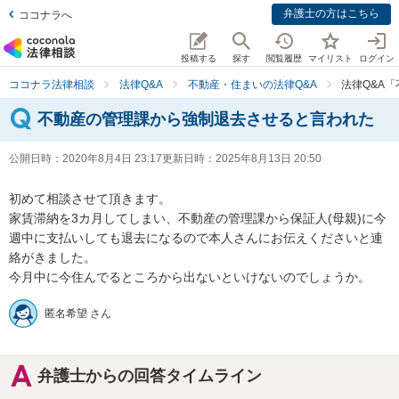
弁護士の方はこちら
ココナラへ
投稿する
探す
閲覧履歴
マイリスト
ログイン
ココナラ法律相談
法律Q&A
不動産・住まいの法律Q&A
法律Q&A
不動産の管理課から強制退去させると言われた
公開日時：
2020年8月4日 23:17
更新日時：
2025年8月13日 20:50
初めて相談させて頂きます。

家賃滞納を3カ月してしまい、不動産の管理課から保証人(母親)に今
週中に支払いしても退去になるので本人さんにお伝えくださいと連
絡がきました。

今月中に今住んでるところから出ないといけないのでしょうか。
匿名希望 さん
弁護士からの回答タイムライン