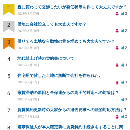
1
親に変わって交渉したいが委任状等を作って大丈夫ですか？
3
2026年7月27日
2
借地に会社設立しても大丈夫ですか？
2
2026年7月29日
3
借りてる土地なら動物の骨を埋めても大丈夫ですか？
2
2026年7月28日
4
地代値上げ時の契約書について
1
2026年7月30日
5
住宅用で貸した土地に無断で会社を作られた。
1
2026年7月27日
6
家賃滞納の原因と全保連からの高圧的対応への対策は？
3
2026年7月29日
7
賃貸契約更新時の大家からの退去要求への法的対応方法は？
2
2026年7月21日
8
連帯保証人が本人確定前に賃貸解約手続きをすることに関して