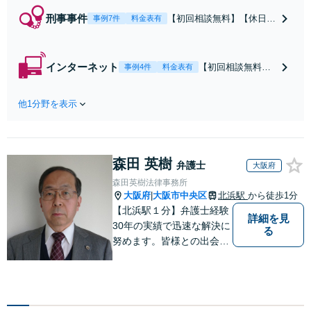
刑事事件
【初回相談無料】【休日対
事例7件
料金表有
応可】心（思い遣り）と足
（行動力）で刑事事件の解
決に全力を尽くします。執
インターネット
【初回相談無料】
事例4件
料金表有
行猶予にしたい、早期釈
【全国対応】ネッ
放・身柄解放したいなど、
トの誹謗中傷・プ
逮捕された方やその家族、
他1分野を表示
ライバシー侵害で
友人の方の話をお聞きし、
お悩みなら当事務
刑罰執行を回避するために
所へご相談くださ
迅速に行動します。
い！「投稿を削除
森田 英樹
したい」「相手を
弁護士
大阪府
特定して賠償請求
森田英樹法律事務所
したい」という声
大阪府
大阪市中央区
北浜駅
から徒歩1分
|
に、豊富な経験で
【北浜駅１分】弁護士経験
詳細を見
迅速に対処します
30年の実績で迅速な解決に
る
【メール・電話相
努めます。皆様との出会い
談可】【土日祝日
に感謝し、皆様に寄り添い
対応可】
ながらスピーディに問題解
決をさせていただけるよう
取り組んでおります。お困