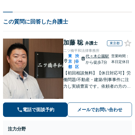
この質問に回答した弁護士
加藤 聡
弁護士
東京都
二ツ橋平和法律事務所
東
渋
代々木公園駅
営業時間：
京
谷
|
本日定休日
から徒歩7分
都
区
【初回相談無料】【休日対応可】労
働問題/不動産・建築/刑事事件に注
力し実績豊富です。依頼者の方の気
持ちに寄り添い、迅速な行動で難し
い問題にも誠実に対応します。
電話で面談予約
メールでお問い合わせ
注力分野