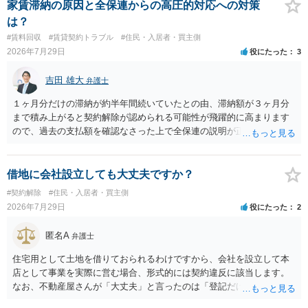
良い方法と思います。
家賃滞納の原因と全保連からの高圧的対応への対策
は？
#賃料回収
#賃貸契約トラブル
#住民・入居者・買主側
2026年7月29日
役にたった
3
吉田 雄大
弁護士
１ヶ月分だけの滞納が約半年間続いていたとの由、滞納額が３ヶ月分
まで積み上がると契約解除が認められる可能性が飛躍的に高まります
ので、過去の支払額を確認なさった上で全保連の説明が正しければ、
全部又は一部を支払うのが最善の方法です。 約半年間も放置されてい
た理由は気になるところですが、中身のある返答は期待できないと思
います。
借地に会社設立しても大丈夫ですか？
#契約解除
#住民・入居者・買主側
2026年7月29日
役にたった
2
匿名A
弁護士
住宅用として土地を借りておられるわけですから、会社を設立して本
店として事業を実際に営む場合、形式的には契約違反に該当します。
なお、不動産屋さんが「大丈夫」と言ったのは「登記だけなら実務上
トラブルになることは少ない」という経験則に基づいたものと推測さ