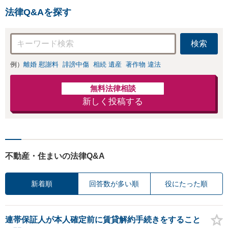
りの方は、お気軽にご相談
法律Q&Aを探す
ください。
検索
例）
離婚 慰謝料
誹謗中傷
相続 遺産
著作物 違法
無料法律相談
新しく投稿する
不動産・住まいの法律Q&A
新着順
回答数が多い順
役にたった順
連帯保証人が本人確定前に賃貸解約手続きをすること