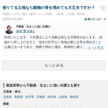
れますが、これは法的な保証ではありません。 ただ、解除まで認めら
れるかどうかについては信頼関係が破壊されたかどうかで判断されま
借りてる土地なら動物の骨を埋めても大丈夫ですか？
すので、建物を事務所・店舗用に大きく改築する等までなさらない限
#近隣トラブル（隣人・騒音・ペット問題）
#住民・入居者・買主側
り、リスクはそれほど大きくないかもしれません。 しかしそれでも、
2026年7月28日
役にたった
2
大家さんが契約違反を口実に、将来の更新時に更新料の上乗せを要求
したり、立ち退きを迫る材料に使ったりする可能性は否定できませ
不動産・住まいに強い弁護士
ん。
澁谷 望
弁護士
回答いたします。※弁護士により見解は異なる可能性があります。 結
論から申し上げますと、地主の許可なく借地の庭にお骨を埋めること
は避けるべきであり、無断で埋めた場合、将来的に撤去請求や退去時
の損害賠償（原状回復費用）を求められるリスクがあります。 法律
上、自分のペットの遺骨を埋める行為自体は墓地埋葬法違反や不法投
棄には該当しないため、犯罪になるわけではありません。しかし、建
もっとみる
物の所有者は質問者様であっても、土地の所有権はあくまで地主にあ
ります。そのため、地主に無断でお骨を埋める行為は、他人の所有権
を侵害する行為や、借地人としての善管注意義務違反とみなされる可
能性が高いのが私見です。 どうしてもお近くで供養されたい場合は、
都道府県から不動産・住まいに強い弁護士を探す
事前に地主へ相談して許可を得るか、土地に直接埋めずに大きめの鉢
植え等で供養する「プランター葬」や、ペット霊園等への納骨を検討
北海道・東北
されるのが確実かと思います。
北海道
青森県
岩手県
宮城県
秋田県
山形県
福島県
関東