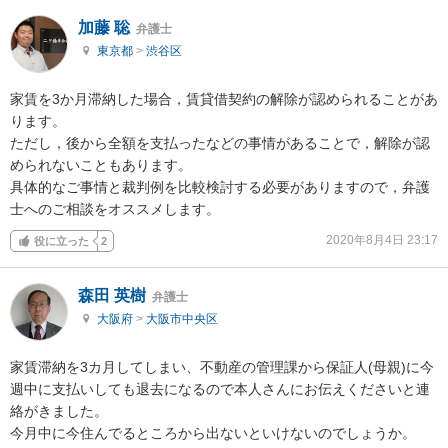
加藤 聡
弁護士
東京都
>
渋谷区
家賃を3か月滞納した場合，賃貸借契約の解除が認められることがあ
ります。

ただし，後から全額を支払ったなどの事情があることで，解除が認
められないこともあります。

具体的なご事情と裁判例を比較検討する必要がありますので，弁護
士へのご相談をオススメします。
2020年8月4日 23:17
役に立った
2
森田 英樹
弁護士
大阪府
>
大阪市中央区
家賃滞納を3カ月してしまい、不動産の管理課から保証人(母親)に今
週中に支払いしても退去になるので本人さんにお伝えくださいと連
絡がきました。

今月中に今住んでるところから出ないといけないのでしょうか。
