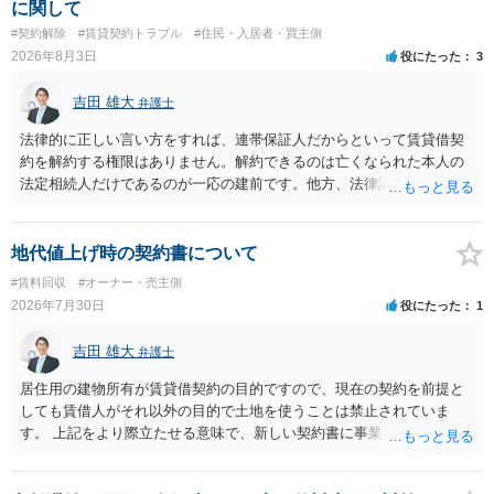
に関して
#契約解除
#賃貸契約トラブル
#住民・入居者・買主側
2026年8月3日
役にたった
3
吉田 雄大
弁護士
法律的に正しい言い方をすれば、連帯保証人だからといって賃貸借契
約を解約する権限はありません。解約できるのは亡くなられた本人の
法定相続人だけであるのが一応の建前です。他方、法律論はさてお
き、事実上であれ明渡が完了すれば賃貸人としてはそれ以上のことを
する動機づけがなくなります。 今回進められつつある手続はあくまで
も、建物を賃貸人に一日も早く明け渡すための便宜的方法として理解
地代値上げ時の契約書について
するのが良いと思います。またその方法で進めた方が、連帯保証人で
#賃料回収
#オーナー・売主側
あるお知り合いさんにとっても、自身の経済的負担を最小限に食い止
2026年7月30日
役にたった
1
められるため望ましいやり方だといえます。
吉田 雄大
弁護士
居住用の建物所有が賃貸借契約の目的ですので、現在の契約を前提と
しても賃借人がそれ以外の目的で土地を使うことは禁止されていま
す。 上記をより際立たせる意味で、新しい契約書に事業用として用い
ることを禁止する旨を明記することは理に適ったものです。 契約締結
交渉である以上賃借人が拒んだ場合には入りませんが、提案するのは