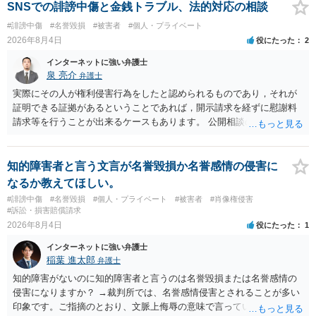
ても失敗する可能性が高いように思われます。 相手を特定できた場
SNSでの誹謗中傷と金銭トラブル、法的対応の相談
合、相手に全ての弁護士費用を負担させることは可能でしょうか？ →
#誹謗中傷
#名誉毀損
#被害者
#個人・プライベート
訴訟外の交渉で相手方が認めれば負担させることができるでしょう。
2026年8月4日
役にたった
2
訴訟で判決となった場合は、実際の弁護士費用が認められる場合と認
められない場合があり何ともいえないところでしょう。
インターネットに強い弁護士
泉 亮介
弁護士
実際にその人が権利侵害行為をしたと認められるものであり，それが
証明できる証拠があるということであれば，開示請求を経ずに慰謝料
請求等を行うことが出来るケースもあります。 公開相談の場では回答
は難しいかと思われますので，お手持ちの証拠資料を持参の上弁護士
に個別に相談されると良いでしょう。
知的障害者と言う文言が名誉毀損か名誉感情の侵害に
なるか教えてほしい。
#誹謗中傷
#名誉毀損
#個人・プライベート
#被害者
#肖像権侵害
#訴訟・損害賠償請求
2026年8月4日
役にたった
1
インターネットに強い弁護士
稲葉 進太郎
弁護士
知的障害がないのに知的障害者と言うのは名誉毀損または名誉感情の
侵害になりますか？ →裁判所では、名誉感情侵害とされることが多い
印象です。ご指摘のとおり、文脈上侮辱の意味で言っている点も加味