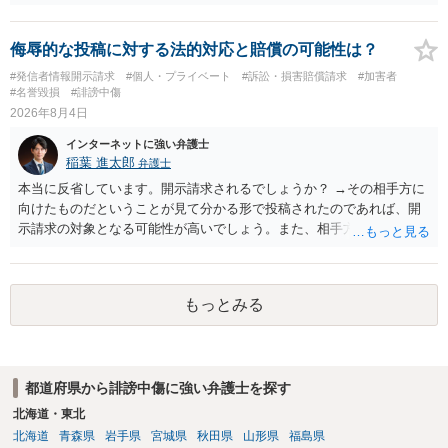
されていると思います。
侮辱的な投稿に対する法的対応と賠償の可能性は？
#発信者情報開示請求
#個人・プライベート
#訴訟・損害賠償請求
#加害者
#名誉毀損
#誹謗中傷
2026年8月4日
インターネットに強い弁護士
稲葉 進太郎
弁護士
本当に反省しています。開示請求されるでしょうか？ →その相手方に
向けたものだということが見て分かる形で投稿されたのであれば、開
示請求の対象となる可能性が高いでしょう。また、相手方の投稿した
文章からすると、実際に発信者情報開示請求がなされる可能性がある
と存じます。発信者情報開示請求が進むと、投稿に使った回線の契約
者のところに、意見照会がなされます。アカウント情報開示の場合
もっとみる
は、アカウントの登録メールに意見照会がなされます。 また、された
場合賠償金はいくらでしょうか。 →ケースバイケースであり、数万円
から１００万単位まで様々でしょう。裁判外であれば交渉して相手方
の請求額から減額することを試みることとなるでしょう。
都道府県から誹謗中傷に強い弁護士を探す
北海道・東北
北海道
青森県
岩手県
宮城県
秋田県
山形県
福島県