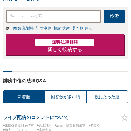
検索
例）
離婚 慰謝料
誹謗中傷
相続 遺産
著作物 違法
無料法律相談
新しく投稿する
誹謗中傷の法律Q&A
新着順
回答数が多い順
役にたった順
ライブ配信のコメントについて
#発信者情報開示請求
#炎上対策
#訴訟・損害賠償請求
#被害者
#個人・プライベート
#誹謗中傷