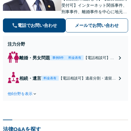
受付可】インターネット関係事件、
刑事事件、離婚事件を中心に地元新
潟で弁護士業一筋。若さと誠意と情
熱を胸に、依頼者様と真正面から向
電話でお問い合わせ
メールでお問い合わせ
き合います。
注力分野
離婚・男女問題
【電話相談可】不
事例8件
料金表有
倫・浮気の慰謝料
請求・財産分与・
養育費・親権等、
相続・遺言
【電話相談可】遺産分割・遺留
料金表有
離婚に関するご相
分・遺言書作成など相続全般をめ
談はおまかせくだ
ぐるご相談をお受けしておりま
さい。依頼者様の
他6分野を表示
す。株式や不動産、事業承継が絡
お気持ちを充分に
む複雑な相続もお受けします。揉
汲み取り、納得の
める前・揉めてしまった後、いず
いく解決を目指し
れも柔軟に対応いたします。どう
ます。
ぞお電話ください。
法律Q&Aを探す