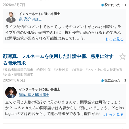
2026年8月7日
役にたった
1
インターネットに強い弁護士
泉 亮介
弁護士
ライブ配信のコメントであっても，そのコメントがされた日時や，ラ
イブ配信のURL等が証明できれば，権利侵害が認められるものであれ
ば開示請求が認められる可能性はあるでしょう。
顔写真、フルネームを使用した誹謗中傷、悪用に対す
る開示請求
#発信者情報開示請求
#誹謗中傷
#名誉毀損
#被害者
#ネット上の個人特定被害
#訴訟・損害賠償請求
2026年8月5日
役にたった
1
インターネットに強い弁護士
稲葉 進太郎
弁護士
全てが同じ人物の犯行かは分かりませんが、開示請求は可能でしょう
か？ →５ｃｈの方の開示請求は内容からして難しいでしょう。 XとIns
tagramの方は内容からして開示請求ができる可能性が高いでしょう。
ただ、アカウントが削除されていると開示請求は失敗する可能性が高
いでしょう。７月中にアカウントが削除されている場合、今から進め