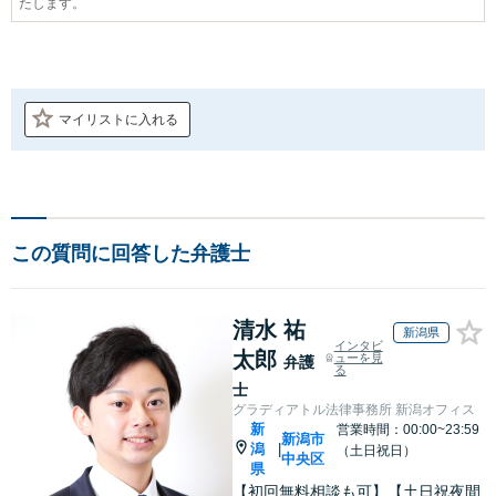
たします。
マイリストに入れる
この質問に回答した弁護士
清水 祐
新潟県
インタビ
太郎
ューを見
弁護
る
士
グラディアトル法律事務所 新潟オフィス
新
営業時間：00:00~23:59
新潟市
潟
|
（土日祝日）
中央区
県
【初回無料相談も可】【土日祝夜間