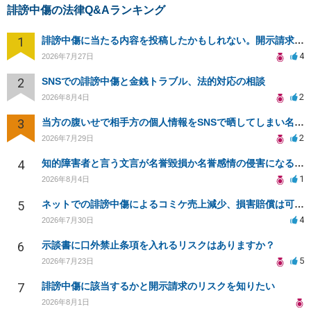
誹謗中傷の法律Q&Aランキング
1
誹謗中傷に当たる内容を投稿したかもしれない。開示請求や民事刑事裁判に発展しうるのか教えて欲しい。
4
2026年7月27日
2
SNSでの誹謗中傷と金銭トラブル、法的対応の相談
2
2026年8月4日
3
当方の腹いせで相手方の個人情報をSNSで晒してしまい名誉毀損させてしまったかもしれない
2
2026年7月29日
4
知的障害者と言う文言が名誉毀損か名誉感情の侵害になるか教えてほしい。
1
2026年8月4日
5
ネットでの誹謗中傷によるコミケ売上減少、損害賠償は可能か？
4
2026年7月30日
6
示談書に口外禁止条項を入れるリスクはありますか？
5
2026年7月23日
7
誹謗中傷に該当するかと開示請求のリスクを知りたい
2026年8月1日