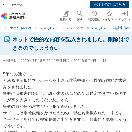
弁護士の方はこちら
ココナラへ
投稿する
探す
閲覧履歴
マイリスト
ログイン
ココナラ法律相談
法律Q&A
インターネットの法律Q&A
誹謗中傷の
ネットで性的な内容を記入されました。削除はで
きるのでしょうか。
公開日時：
2020年7月18日 22:41
更新日時：
2024年9月4日 11:43
5年前の話です。

とある掲示板にフルネームを出され誹謗中傷かつ性的な内容の書込
みをされました。

警察には被害届を出し、誰が書き込んだのかは特定できているので
すが事を大きくしたくない想いから

警察の方からの注意という形で終わりました。

サイトには削除依頼をかけたものの、現在も掲載されたままです。

キーワードを打てば検索結果に出てきますし、仕事にも影響しそう
で怖いです。
