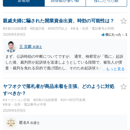
新着順
回答数が多い順
役にたった順
親戚夫婦に騙された開業資金出資、時効の可能性は？
#詐欺の法的措置
#投資詐欺
#200万円以上
#本名・住所・電話番号が判明
2026年8月9日
役にたった
1
王 宣麟
弁護士
まず、公訴時効の中断についてですが、 通常、検察官が「既に」起訴
した後、裁判所が起訴状を送達しようとしている段階で、被告人が捜
査・裁判を免れる目的で逃げ隠れし、そのため起訴状を有効に送達で
きない場合をいいます。捜査段階で所在不明というだけでは、通常、
この規定によって時効が停止するわけではありません。 その意味で
は、刑事事件化するという部分ではややハードルが高いように見受け
ヤフオクで落札者が商品未着を主張、どのように対処
られます。 他方で、相手方の住所等が特定できているのであれば、民
すべきか？
事事件として、損害賠償請求や貸金返還請求等により、裁判所を通じ
#オークション詐欺
#詐欺の法的措置
#10〜50万円未満
て返金を求める方法も考えられますが、結局は相手方に資力があるか
#本名・住所・電話番号が不明
否かにより結論が分かれます。
2026年8月9日
匿名A
弁護士