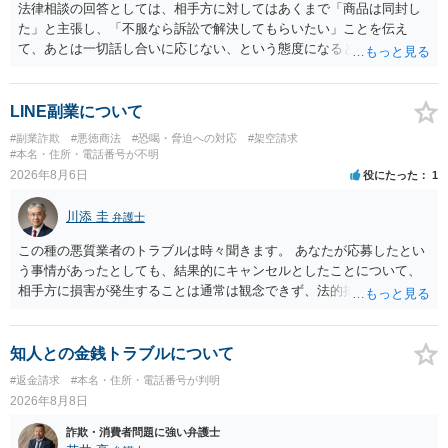
法律相談の回答としては、相手方に対してはあくまで「商品は同封し
た」と主張し、「不服なら訴訟で解決してもらいたい」ことを伝え
て、あとは一切話し合いに応じない、という態度になると思います。
トラブルが大きくなりそうなら弁護士へ依頼して解決せざるをえない
可能性もありますが、「返金は絶対にしたくありません」ということ
であれば、徹底的に強気で対応することになるでしょう。
LINE副業について
#副業詐欺
#悪徳商法
#恐喝・脅迫への対応
#架空請求
#本名・住所・電話番号が不明
2026年8月6日
役にたった
1
川添 圭
弁護士
この種の悪質業者のトラブルは時々聞きます。 あなたが応募したとい
う事情があったとしても、結果的にキャンセルとしたことについて、
相手方に損害が発生することは通常は観念できず、法的措置を採って
も認められません。この種の言説は半ば脅しのようなものです。 ま
ず、最寄りの消費生活センターへ相談し、連絡を無視してよいかどう
かのアドバイスを受けられることをお勧めします。しつこいようであ
知人との金銭トラブルについて
れば、弁護士へ依頼して警告してもらうことも必要になるかもしれま
#返金請求
#本名・住所・電話番号が判明
せん。
2026年8月8日
詐欺・消費者問題に強い弁護士