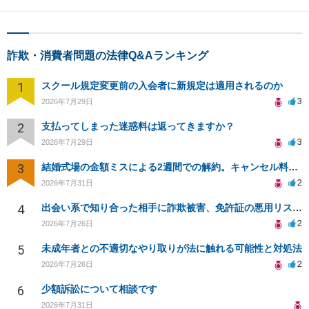
詐欺・消費者問題の法律Q&Aランキング
1
スクール規定変更前の入会者に新規定は適用されるのか
3
2026年7月29日
2
支払ってしまった迷惑料は返ってきますか？
3
2026年7月29日
3
結婚式場の金額ミスによる2週間での解約。キャンセル料10万円の免除は可能か。
2
2026年7月31日
4
出会い系で知り合った相手に詐欺被害、免許証の悪用リスクと対策。
2
2026年7月26日
5
未成年者との不適切なやり取りが法に触れる可能性と対処法
2
2026年7月26日
6
少額訴訟について相談です
2026年7月31日