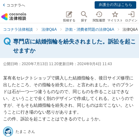
弁護士の方はこちら
ココナラへ
投稿する
探す
閲覧履歴
マイリスト
ログイン
ココナラ法律相談
法律Q&A
詐欺・消費者問題の法律Q&A
法律Q&
専門店に結婚指輪を紛失されました。訴訟を起こ
せますか
公開日時：
2020年7月13日 11:20
更新日時：
2024年9月4日 11:43
某有名セレクトショップで購入した結婚指輪を、後日サイズ修理に
出したところ、その指輪を紛失した。と言われました。そのブラン
ドは石が一つ一つ違うものなので、同じものを作ることはできな
い、ということで全く別のデザインで作成してくれる。というので
すが、そもそも結婚指輪を紛失され、同じものは出てこない。とい
うことに行き場のない怒りがあります。

この件、訴訟を起こすことはできるのでしょうか。
たまこ さん