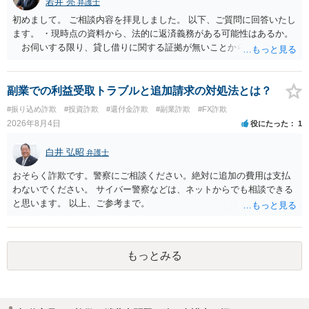
若井 亮
弁護士
初めまして。 ご相談内容を拝見しました。 以下、ご質問に回答いたし
ます。 ・現時点の資料から、法的に返済義務がある可能性はあるか。
お伺いする限り、貸し借りに関する証拠が無いことから、相手方が
貸金であるとして返金を請求することは難しいと思います。 ・相手の
主張や現在の資料を踏まえ、今後どのように対応するのが適切か。
贈与か消費貸借かの争いにおいては、様々な圧力をかけて回収をしよ
副業での利益受取トラブルと追加請求の対処法とは？
うとするケースも散見されます。 ご自身での対応に窮するようであ
#振り込め詐欺
#投資詐欺
#還付金詐欺
#副業詐欺
#FX詐欺
れば、代理人を立てることもご検討ください。 ・相手へ送る回答文に
2026年8月4日
役にたった
1
ついてアドバイスをいただけるか。 具体的な回答内容については、
一般的に無料法律相談での対応外になろうかと思います。 法律事務
白井 弘昭
弁護士
所にご連絡いただき、対応の可否や費用をご確認ください。
おそらく詐欺です。警察にご相談ください。絶対に追加の費用は支払
わないでください。 サイバー警察などは、ネットからでも相談できる
と思います。 以上、ご参考まで。
もっとみる