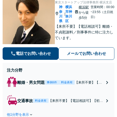
東京スタートアップ法律事務所 横浜支店
神
横浜
横浜駅
営業時間：00:00
奈
市神
~23:55（土日祝
から徒
|
川
奈川
日）
歩5分
県
区
【来所不要】【電話相談可】離婚・
不貞慰謝料／刑事事件に特に注力し
ています。
電話でお問い合わせ
メールでお問い合わせ
注力分野
離婚・男女問題
【来所不要】【電
事例6件
料金表有
話相談可】親権／
婚姻費用／不倫慰
謝料／別居などの
交通事故
【来所不要】【電話相談可】【初回
料金表有
争点を整理し、見
相談無料】治療中から、賠償額・過
通しと方針を提示
失割合・後遺障害の見通しを整理
します。
他1分野を表示
し、納得感ある解決を目指します。