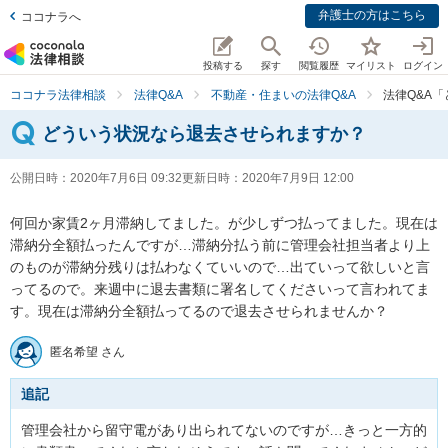
弁護士の方はこちら
ココナラへ
投稿する
探す
閲覧履歴
マイリスト
ログイン
ココナラ法律相談
法律Q&A
不動産・住まいの法律Q&A
法律Q&A
どういう状況なら退去させられますか？
公開日時：
2020年7月6日 09:32
更新日時：
2020年7月9日 12:00
何回か家賃2ヶ月滞納してました。が少しずつ払ってました。現在は
滞納分全額払ったんですが…滞納分払う前に管理会社担当者より上
のものが滞納分残りは払わなくていいので…出ていって欲しいと言
ってるので。来週中に退去書類に署名してくださいって言われてま
す。現在は滞納分全額払ってるので退去させられませんか？
匿名希望 さん
追記
管理会社から留守電があり出られてないのですが…きっと一方的