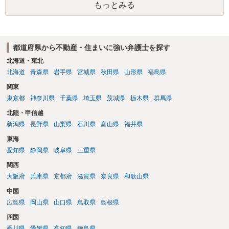
もっとみる
物の所有者は質問者様であっても、土地の所有権はあくまで地主にあ
ります。そのため、地主に無断でお骨を埋める行為は、他人の所有権
を侵害する行為や、借地人としての善管注意義務違反とみなされる可
能性が高いのが私見です。 どうしてもお近くで供養されたい場合は、
都道府県から不動産・住まいに強い弁護士を探す
事前に地主へ相談して許可を得るか、土地に直接埋めずに大きめの鉢
植え等で供養する「プランター葬」や、ペット霊園等への納骨を検討
北海道・東北
されるのが確実かと思います。
北海道
青森県
岩手県
宮城県
秋田県
山形県
福島県
関東
東京都
神奈川県
千葉県
埼玉県
茨城県
栃木県
群馬県
北陸・甲信越
新潟県
長野県
山梨県
石川県
富山県
福井県
東海
愛知県
静岡県
岐阜県
三重県
関西
大阪府
兵庫県
京都府
滋賀県
奈良県
和歌山県
中国
広島県
岡山県
山口県
鳥取県
島根県
四国
香川県
愛媛県
高知県
徳島県