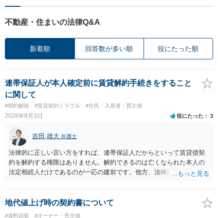
不動産・住まいの法律Q&A
新着順
回答数が多い順
役にたった順
連帯保証人が本人確定前に賃貸解約手続きをすること
に関して
#契約解除
#賃貸契約トラブル
#住民・入居者・買主側
2026年8月3日
役にたった
3
吉田 雄大
弁護士
法律的に正しい言い方をすれば、連帯保証人だからといって賃貸借契
約を解約する権限はありません。解約できるのは亡くなられた本人の
法定相続人だけであるのが一応の建前です。他方、法律論はさてお
き、事実上であれ明渡が完了すれば賃貸人としてはそれ以上のことを
する動機づけがなくなります。 今回進められつつある手続はあくまで
も、建物を賃貸人に一日も早く明け渡すための便宜的方法として理解
地代値上げ時の契約書について
するのが良いと思います。またその方法で進めた方が、連帯保証人で
#賃料回収
#オーナー・売主側