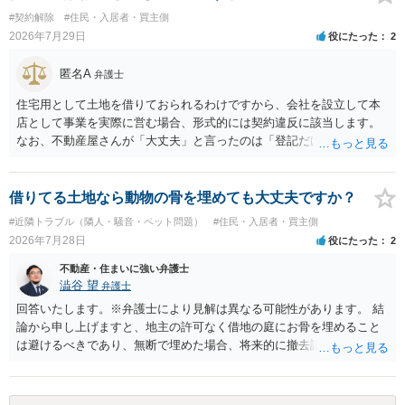
#契約解除
#住民・入居者・買主側
2026年7月29日
役にたった
2
匿名A
弁護士
住宅用として土地を借りておられるわけですから、会社を設立して本
店として事業を実際に営む場合、形式的には契約違反に該当します。
なお、不動産屋さんが「大丈夫」と言ったのは「登記だけなら実務上
トラブルになることは少ない」という経験則に基づいたものと推測さ
れますが、これは法的な保証ではありません。 ただ、解除まで認めら
れるかどうかについては信頼関係が破壊されたかどうかで判断されま
借りてる土地なら動物の骨を埋めても大丈夫ですか？
すので、建物を事務所・店舗用に大きく改築する等までなさらない限
#近隣トラブル（隣人・騒音・ペット問題）
#住民・入居者・買主側
り、リスクはそれほど大きくないかもしれません。 しかしそれでも、
2026年7月28日
役にたった
2
大家さんが契約違反を口実に、将来の更新時に更新料の上乗せを要求
したり、立ち退きを迫る材料に使ったりする可能性は否定できませ
不動産・住まいに強い弁護士
ん。
澁谷 望
弁護士
回答いたします。※弁護士により見解は異なる可能性があります。 結
論から申し上げますと、地主の許可なく借地の庭にお骨を埋めること
は避けるべきであり、無断で埋めた場合、将来的に撤去請求や退去時
の損害賠償（原状回復費用）を求められるリスクがあります。 法律
上、自分のペットの遺骨を埋める行為自体は墓地埋葬法違反や不法投
棄には該当しないため、犯罪になるわけではありません。しかし、建