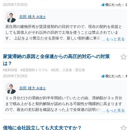
あるお知り合いさんにとっても、自身の経済的負担を最小限に食い止
2026年7月30日
役にたった
1
められるため望ましいやり方だといえます。
吉田 雄大
弁護士
居住用の建物所有が賃貸借契約の目的ですので、現在の契約を前提と
しても賃借人がそれ以外の目的で土地を使うことは禁止されていま
す。 上記をより際立たせる意味で、新しい契約書に事業用として用い
ることを禁止する旨を明記することは理に適ったものです。 契約締結
交渉である以上賃借人が拒んだ場合には入りませんが、提案するのは
良い方法と思います。
家賃滞納の原因と全保連からの高圧的対応への対策
は？
#賃料回収
#賃貸契約トラブル
#住民・入居者・買主側
2026年7月29日
役にたった
3
吉田 雄大
弁護士
１ヶ月分だけの滞納が約半年間続いていたとの由、滞納額が３ヶ月分
まで積み上がると契約解除が認められる可能性が飛躍的に高まります
ので、過去の支払額を確認なさった上で全保連の説明が正しければ、
全部又は一部を支払うのが最善の方法です。 約半年間も放置されてい
た理由は気になるところですが、中身のある返答は期待できないと思
います。
借地に会社設立しても大丈夫ですか？