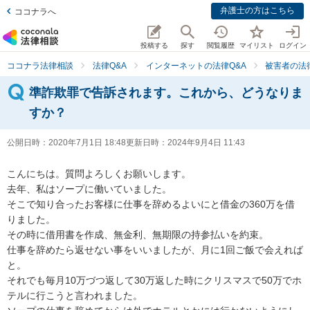
弁護士の方はこちら
ココナラへ
投稿する
探す
閲覧履歴
マイリスト
ログイン
ココナラ法律相談
法律Q&A
インターネットの法律Q&A
被害者の法
準詐欺罪で告訴されます。これから、どうなりま
すか？
公開日時：
2020年7月1日 18:48
更新日時：
2024年9月4日 11:43
こんにちは。質問よろしくお願いします。

去年、私はソープに働いていました。

そこで知り合ったお客様に仕事を辞めるよいにと借金の360万を借
りました。

その時に借用書を作成、無金利、無期限の持参払いを約束。

仕事を辞めたら返せない事をいいましたが、月に1回ご飯で会えれば
と。

それでも毎月10万づつ返して30万返した時にクリスマスで50万でホ
テルに行こうと言われました。
