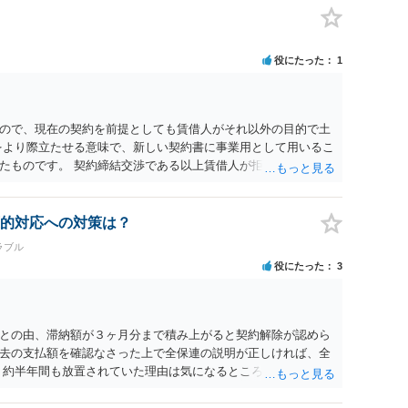
ましいやり方だといえます。
役にたった
1
ので、現在の契約を前提としても賃借人がそれ以外の目的で土
をより際立たせる意味で、新しい契約書に事業用として用いるこ
たものです。 契約締結交渉である以上賃借人が拒んだ場合には
います。
的対応への対策は？
ラブル
役にたった
3
との由、滞納額が３ヶ月分まで積み上がると契約解除が認めら
去の支払額を確認なさった上で全保連の説明が正しければ、全
 約半年間も放置されていた理由は気になるところですが、中身