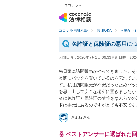
ココナラへ
ココナラ法律相談
法律Q&A
不動産・
免許証と保険証の悪用に
公開日時：
2020年7月1日 09:33
更新日時：
202
先日家に訪問販売がやってきました。そ
玄関にバックを置いているのを忘れてい
す。私は訪問販売が不安だったためバッ
を思い出して安全な場所に置きましたが
者に免許証と保険証の情報をなんらかの
ドは手元にあるのですがとても不安です
さまね さん
ベストアンサーに選ばれた