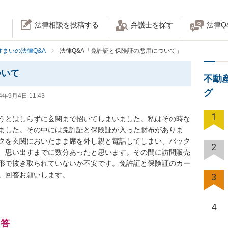
法律相談を投稿する
弁護士を探す
法律Q
住まいの法律Q&A
法律Q&A「免許証と保険証の悪用について」
ついて
不動
グ
4年9月4日 11:43
1
うとはしらずに玄関まで招いてしまいました。私はその時な
ました。その中には免許証と保険証が入った財布がありま
クを玄関においたまま席を外し親と電話してしまい、バック
2
、思い出すまでに数分あったと思います。その間に訪問販売
形で抜き取られていないか不安です。免許証と保険証のカー
。回答お願いします。
3
4
回答