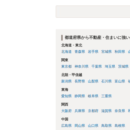
有者は質問者様であっても、土地の所有権
める行為は、他人の所有権を侵害する行為
いのが私見です。 どうしてもお近くで供
直接埋めずに大きめの鉢植え等で供養する
確実かと思います。
都道府県から不動産・住まいに強い
北海道・東北
北海道
青森県
岩手県
宮城県
秋田県
関東
東京都
神奈川県
千葉県
埼玉県
茨城県
北陸・甲信越
新潟県
長野県
山梨県
石川県
富山県
東海
愛知県
静岡県
岐阜県
三重県
関西
大阪府
兵庫県
京都府
滋賀県
奈良県
中国
広島県
岡山県
山口県
鳥取県
島根県