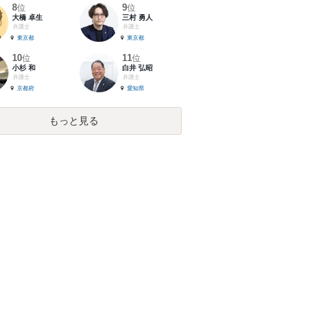
8
9
位
位
大橋 卓生
三村 勇人
弁護士
弁護士
東京都
東京都
10
11
位
位
小杉 和
白井 弘昭
弁護士
弁護士
京都府
愛知県
もっと見る