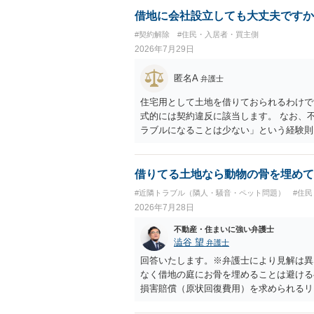
借地に会社設立しても大丈夫ですか
#契約解除
#住民・入居者・買主側
2026年7月29日
匿名A
弁護士
住宅用として土地を借りておられるわけで
式的には契約違反に該当します。 なお、
ラブルになることは少ない」という経験則
ません。 ただ、解除まで認められるかど
で、建物を事務所・店舗用に大きく改築す
れません。 しかしそれでも、大家さんが
借りてる土地なら動物の骨を埋めて
り、立ち退きを迫る材料に使ったりする可
#近隣トラブル（隣人・騒音・ペット問題）
#住
2026年7月28日
不動産・住まいに強い弁護士
澁谷 望
弁護士
回答いたします。※弁護士により見解は異
なく借地の庭にお骨を埋めることは避ける
損害賠償（原状回復費用）を求められるリ
体は墓地埋葬法違反や不法投棄には該当し