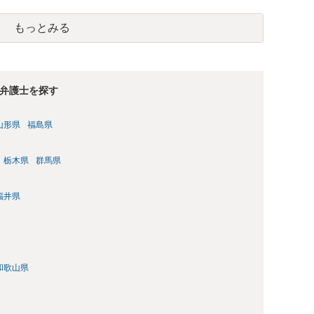
はあくまで地主にあります。そのため、地主に無断でお骨を埋
や、借地人としての善管注意義務違反とみなされる可能性が高
もっとみる
養されたい場合は、事前に地主へ相談して許可を得るか、土地に
「プランター葬」や、ペット霊園等への納骨を検討されるのが
弁護士を探す
山形県
福島県
栃木県
群馬県
福井県
和歌山県