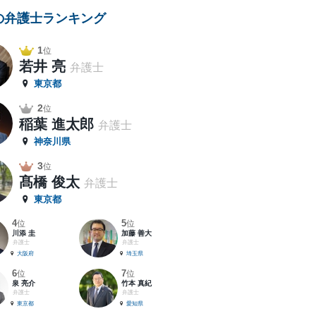
の弁護士ランキング
1
位
若井 亮
弁護士
東京都
2
位
稲葉 進太郎
弁護士
神奈川県
3
位
髙橋 俊太
弁護士
東京都
4
5
位
位
川添 圭
加藤 善大
弁護士
弁護士
大阪府
埼玉県
6
7
位
位
泉 亮介
竹本 真紀
弁護士
弁護士
東京都
愛知県