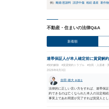
例）
離婚 慰謝料
誹謗中傷
相続 遺産
著作物
不動産・住まいの法律Q&A
新着順
連帯保証人が本人確定前に賃貸解約
#契約解除
#賃貸契約トラブル
#住民・入居者・
2026年8月3日
吉田 雄大
弁護士
法律的に正しい言い方をすれば、連帯保証
約できるのは亡くなられた本人の法定相続
事実上であれ明渡が完了すれば賃貸人とし
られつつある手続はあくまでも、建物を賃
が良いと思います。またその方法で進めた