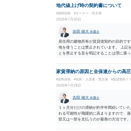
済的負担を最小限に食い止められるため望
地代値上げ時の契約書について
#賃料回収
#オーナー・売主側
2026年7月30日
吉田 雄大
弁護士
居住用の建物所有が賃貸借契約の目的です
地を使うことは禁止されています。 上記
とを禁止する旨を明記することは理に適っ
入りませんが、提案するのは良い方法と思
家賃滞納の原因と全保連からの高圧
#賃料回収
#住民・入居者・買主側
#賃貸契約ト
2026年7月29日
吉田 雄大
弁護士
１ヶ月分だけの滞納が約半年間続いていた
れる可能性が飛躍的に高まりますので、過
部又は一部を支払うのが最善の方法です。
のある返答は期待できないと思います。