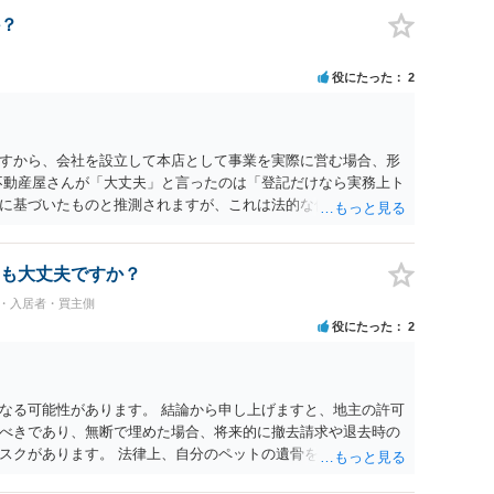
？
役にたった
2
すから、会社を設立して本店として事業を実際に営む場合、形
不動産屋さんが「大丈夫」と言ったのは「登記だけなら実務上ト
に基づいたものと推測されますが、これは法的な保証ではあり
うかについては信頼関係が破壊されたかどうかで判断されますの
る等までなさらない限り、リスクはそれほど大きくないかもし
契約違反を口実に、将来の更新時に更新料の上乗せを要求した
も大丈夫ですか？
能性は否定できません。
民・入居者・買主側
役にたった
2
なる可能性があります。 結論から申し上げますと、地主の許可
べきであり、無断で埋めた場合、将来的に撤去請求や退去時の
スクがあります。 法律上、自分のペットの遺骨を埋める行為自
ないため、犯罪になるわけではありません。しかし、建物の所