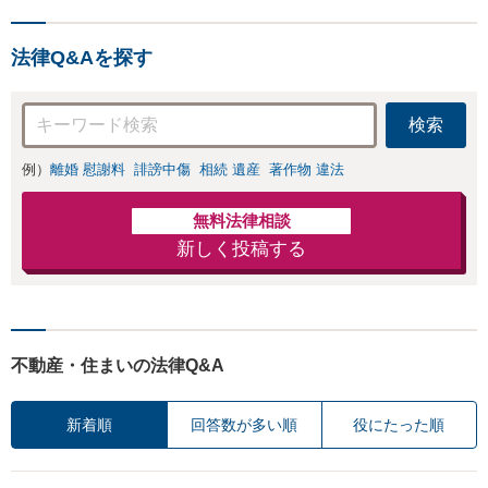
法律Q&Aを探す
検索
例）
離婚 慰謝料
誹謗中傷
相続 遺産
著作物 違法
無料法律相談
新しく投稿する
不動産・住まいの法律Q&A
新着順
回答数が多い順
役にたった順