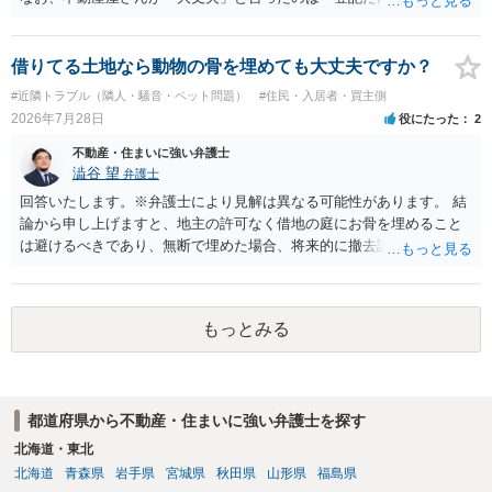
トラブルになることは少ない」という経験則に基づいたものと推測さ
れますが、これは法的な保証ではありません。 ただ、解除まで認めら
れるかどうかについては信頼関係が破壊されたかどうかで判断されま
借りてる土地なら動物の骨を埋めても大丈夫ですか？
すので、建物を事務所・店舗用に大きく改築する等までなさらない限
#近隣トラブル（隣人・騒音・ペット問題）
#住民・入居者・買主側
り、リスクはそれほど大きくないかもしれません。 しかしそれでも、
2026年7月28日
役にたった
2
大家さんが契約違反を口実に、将来の更新時に更新料の上乗せを要求
したり、立ち退きを迫る材料に使ったりする可能性は否定できませ
不動産・住まいに強い弁護士
ん。
澁谷 望
弁護士
回答いたします。※弁護士により見解は異なる可能性があります。 結
論から申し上げますと、地主の許可なく借地の庭にお骨を埋めること
は避けるべきであり、無断で埋めた場合、将来的に撤去請求や退去時
の損害賠償（原状回復費用）を求められるリスクがあります。 法律
上、自分のペットの遺骨を埋める行為自体は墓地埋葬法違反や不法投
棄には該当しないため、犯罪になるわけではありません。しかし、建
もっとみる
物の所有者は質問者様であっても、土地の所有権はあくまで地主にあ
ります。そのため、地主に無断でお骨を埋める行為は、他人の所有権
を侵害する行為や、借地人としての善管注意義務違反とみなされる可
能性が高いのが私見です。 どうしてもお近くで供養されたい場合は、
都道府県から不動産・住まいに強い弁護士を探す
事前に地主へ相談して許可を得るか、土地に直接埋めずに大きめの鉢
植え等で供養する「プランター葬」や、ペット霊園等への納骨を検討
北海道・東北
されるのが確実かと思います。
北海道
青森県
岩手県
宮城県
秋田県
山形県
福島県