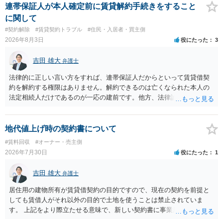
連帯保証人が本人確定前に賃貸解約手続きをすること
に関して
#契約解除
#賃貸契約トラブル
#住民・入居者・買主側
2026年8月3日
役にたった
3
吉田 雄大
弁護士
法律的に正しい言い方をすれば、連帯保証人だからといって賃貸借契
約を解約する権限はありません。解約できるのは亡くなられた本人の
法定相続人だけであるのが一応の建前です。他方、法律論はさてお
き、事実上であれ明渡が完了すれば賃貸人としてはそれ以上のことを
する動機づけがなくなります。 今回進められつつある手続はあくまで
も、建物を賃貸人に一日も早く明け渡すための便宜的方法として理解
地代値上げ時の契約書について
するのが良いと思います。またその方法で進めた方が、連帯保証人で
#賃料回収
#オーナー・売主側
あるお知り合いさんにとっても、自身の経済的負担を最小限に食い止
2026年7月30日
役にたった
1
められるため望ましいやり方だといえます。
吉田 雄大
弁護士
居住用の建物所有が賃貸借契約の目的ですので、現在の契約を前提と
しても賃借人がそれ以外の目的で土地を使うことは禁止されていま
す。 上記をより際立たせる意味で、新しい契約書に事業用として用い
ることを禁止する旨を明記することは理に適ったものです。 契約締結