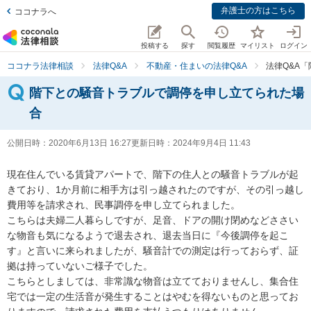
弁護士の方はこちら
ココナラへ
投稿する
探す
閲覧履歴
マイリスト
ログイン
ココナラ法律相談
法律Q&A
不動産・住まいの法律Q&A
法律Q&A
階下との騒音トラブルで調停を申し立てられた場
合
公開日時：
2020年6月13日 16:27
更新日時：
2024年9月4日 11:43
現在住んでいる賃貸アパートで、階下の住人との騒音トラブルが起
きており、1か月前に相手方は引っ越されたのですが、その引っ越し
費用等を請求され、民事調停を申し立てられました。

こちらは夫婦二人暮らしですが、足音、ドアの開け閉めなどささい
な物音も気になるようで退去され、退去当日に『今後調停を起こ
す』と言いに来られましたが、騒音計での測定は行っておらず、証
拠は持っていないご様子でした。

こちらとしましては、非常識な物音は立てておりませんし、集合住
宅では一定の生活音が発生することはやむを得ないものと思ってお