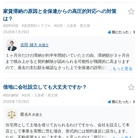
交渉である以上賃借人が拒んだ場合には入りませんが、提案するのは
良い方法と思います。
家賃滞納の原因と全保連からの高圧的対応への対策
は？
#賃料回収
#賃貸契約トラブル
#住民・入居者・買主側
2026年7月29日
役にたった
3
吉田 雄大
弁護士
１ヶ月分だけの滞納が約半年間続いていたとの由、滞納額が３ヶ月分
まで積み上がると契約解除が認められる可能性が飛躍的に高まります
ので、過去の支払額を確認なさった上で全保連の説明が正しければ、
全部又は一部を支払うのが最善の方法です。 約半年間も放置されてい
た理由は気になるところですが、中身のある返答は期待できないと思
います。
借地に会社設立しても大丈夫ですか？
#契約解除
#住民・入居者・買主側
2026年7月29日
役にたった
2
匿名A
弁護士
住宅用として土地を借りておられるわけですから、会社を設立して本
店として事業を実際に営む場合、形式的には契約違反に該当します。
なお、不動産屋さんが「大丈夫」と言ったのは「登記だけなら実務上