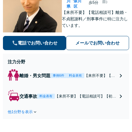
川
奈川
日）
歩5分
県
区
【来所不要】【電話相談可】離婚・
不貞慰謝料／刑事事件に特に注力し
ています。
電話でお問い合わせ
メールでお問い合わせ
注力分野
離婚・男女問題
【来所不要】【電
事例6件
料金表有
話相談可】親権／
婚姻費用／不倫慰
謝料／別居などの
交通事故
【来所不要】【電話相談可】【初回
料金表有
争点を整理し、見
相談無料】治療中から、賠償額・過
通しと方針を提示
失割合・後遺障害の見通しを整理
します。
他1分野を表示
し、納得感ある解決を目指します。