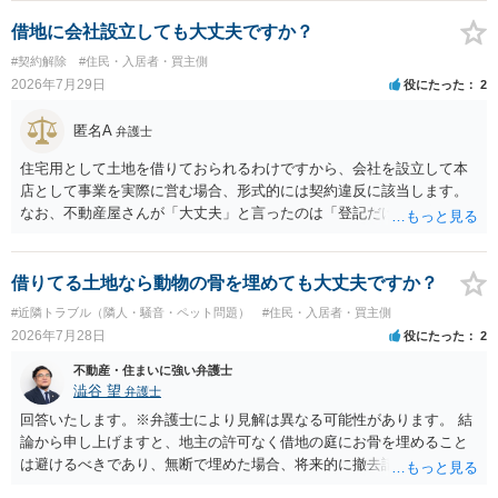
た理由は気になるところですが、中身のある返答は期待できないと思
います。
借地に会社設立しても大丈夫ですか？
#契約解除
#住民・入居者・買主側
2026年7月29日
役にたった
2
匿名A
弁護士
住宅用として土地を借りておられるわけですから、会社を設立して本
店として事業を実際に営む場合、形式的には契約違反に該当します。
なお、不動産屋さんが「大丈夫」と言ったのは「登記だけなら実務上
トラブルになることは少ない」という経験則に基づいたものと推測さ
れますが、これは法的な保証ではありません。 ただ、解除まで認めら
れるかどうかについては信頼関係が破壊されたかどうかで判断されま
借りてる土地なら動物の骨を埋めても大丈夫ですか？
すので、建物を事務所・店舗用に大きく改築する等までなさらない限
#近隣トラブル（隣人・騒音・ペット問題）
#住民・入居者・買主側
り、リスクはそれほど大きくないかもしれません。 しかしそれでも、
2026年7月28日
役にたった
2
大家さんが契約違反を口実に、将来の更新時に更新料の上乗せを要求
したり、立ち退きを迫る材料に使ったりする可能性は否定できませ
不動産・住まいに強い弁護士
ん。
澁谷 望
弁護士
回答いたします。※弁護士により見解は異なる可能性があります。 結
論から申し上げますと、地主の許可なく借地の庭にお骨を埋めること
は避けるべきであり、無断で埋めた場合、将来的に撤去請求や退去時
の損害賠償（原状回復費用）を求められるリスクがあります。 法律