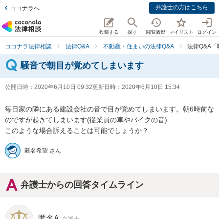
弁護士の方はこちら
ココナラへ
投稿する
探す
閲覧履歴
マイリスト
ログイン
ココナラ法律相談
法律Q&A
不動産・住まいの法律Q&A
法律Q&A
騒音で朝目が覚めてしまいます
公開日時：
2020年6月10日 09:32
更新日時：
2020年6月10日 15:34
毎日家の隣にある建設会社の音で目が覚めてしまいます。朝6時前な
のですが起きてしまいます(従業員の車やバイクの音)

このような場合訴えることは可能でしょうか？
匿名希望 さん
弁護士からの回答タイムライン
匿名A