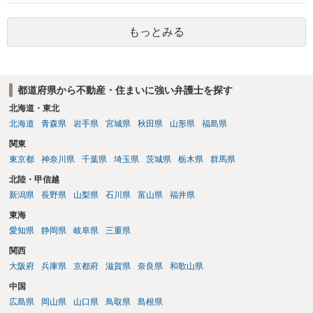
上、自分のペットの遺骨を埋める行為自体は墓地埋葬法違反や不法投
棄には該当しないため、犯罪になるわけではありません。しかし、建
もっとみる
物の所有者は質問者様であっても、土地の所有権はあくまで地主にあ
ります。そのため、地主に無断でお骨を埋める行為は、他人の所有権
を侵害する行為や、借地人としての善管注意義務違反とみなされる可
能性が高いのが私見です。 どうしてもお近くで供養されたい場合は、
都道府県から不動産・住まいに強い弁護士を探す
事前に地主へ相談して許可を得るか、土地に直接埋めずに大きめの鉢
植え等で供養する「プランター葬」や、ペット霊園等への納骨を検討
北海道・東北
されるのが確実かと思います。
北海道
青森県
岩手県
宮城県
秋田県
山形県
福島県
関東
東京都
神奈川県
千葉県
埼玉県
茨城県
栃木県
群馬県
北陸・甲信越
新潟県
長野県
山梨県
石川県
富山県
福井県
東海
愛知県
静岡県
岐阜県
三重県
関西
大阪府
兵庫県
京都府
滋賀県
奈良県
和歌山県
中国
広島県
岡山県
山口県
鳥取県
島根県