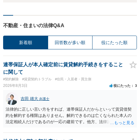
不動産・住まいの法律Q&A
新着順
回答数が多い順
役にたった順
連帯保証人が本人確定前に賃貸解約手続きをすること
に関して
#契約解除
#賃貸契約トラブル
#住民・入居者・買主側
2026年8月3日
役にたった
3
吉田 雄大
弁護士
法律的に正しい言い方をすれば、連帯保証人だからといって賃貸借契
約を解約する権限はありません。解約できるのは亡くなられた本人の
法定相続人だけであるのが一応の建前です。他方、法律論はさてお
き、事実上であれ明渡が完了すれば賃貸人としてはそれ以上のことを
する動機づけがなくなります。 今回進められつつある手続はあくまで