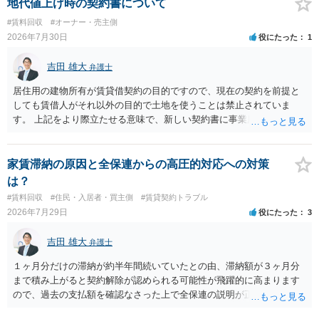
も、建物を賃貸人に一日も早く明け渡すための便宜的方法として理解
地代値上げ時の契約書について
するのが良いと思います。またその方法で進めた方が、連帯保証人で
#賃料回収
#オーナー・売主側
あるお知り合いさんにとっても、自身の経済的負担を最小限に食い止
2026年7月30日
役にたった
1
められるため望ましいやり方だといえます。
吉田 雄大
弁護士
居住用の建物所有が賃貸借契約の目的ですので、現在の契約を前提と
しても賃借人がそれ以外の目的で土地を使うことは禁止されていま
す。 上記をより際立たせる意味で、新しい契約書に事業用として用い
ることを禁止する旨を明記することは理に適ったものです。 契約締結
交渉である以上賃借人が拒んだ場合には入りませんが、提案するのは
良い方法と思います。
家賃滞納の原因と全保連からの高圧的対応への対策
は？
#賃料回収
#住民・入居者・買主側
#賃貸契約トラブル
2026年7月29日
役にたった
3
吉田 雄大
弁護士
１ヶ月分だけの滞納が約半年間続いていたとの由、滞納額が３ヶ月分
まで積み上がると契約解除が認められる可能性が飛躍的に高まります
ので、過去の支払額を確認なさった上で全保連の説明が正しければ、
全部又は一部を支払うのが最善の方法です。 約半年間も放置されてい