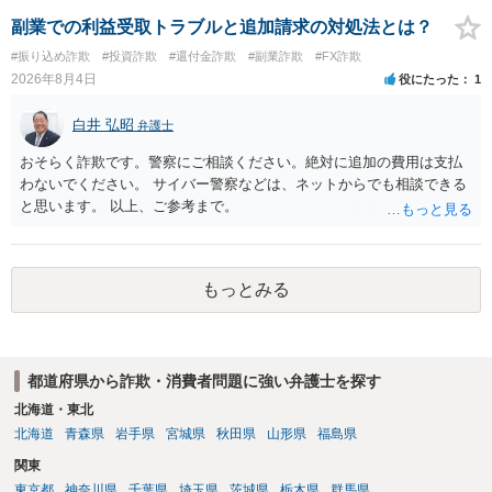
主張や現在の資料を踏まえ、今後どのように対応するのが適切か。
贈与か消費貸借かの争いにおいては、様々な圧力をかけて回収をしよ
副業での利益受取トラブルと追加請求の対処法とは？
うとするケースも散見されます。 ご自身での対応に窮するようであ
#振り込め詐欺
#投資詐欺
#還付金詐欺
#副業詐欺
#FX詐欺
れば、代理人を立てることもご検討ください。 ・相手へ送る回答文に
2026年8月4日
役にたった
1
ついてアドバイスをいただけるか。 具体的な回答内容については、
一般的に無料法律相談での対応外になろうかと思います。 法律事務
白井 弘昭
弁護士
所にご連絡いただき、対応の可否や費用をご確認ください。
おそらく詐欺です。警察にご相談ください。絶対に追加の費用は支払
わないでください。 サイバー警察などは、ネットからでも相談できる
と思います。 以上、ご参考まで。
もっとみる
都道府県から詐欺・消費者問題に強い弁護士を探す
北海道・東北
北海道
青森県
岩手県
宮城県
秋田県
山形県
福島県
関東
東京都
神奈川県
千葉県
埼玉県
茨城県
栃木県
群馬県