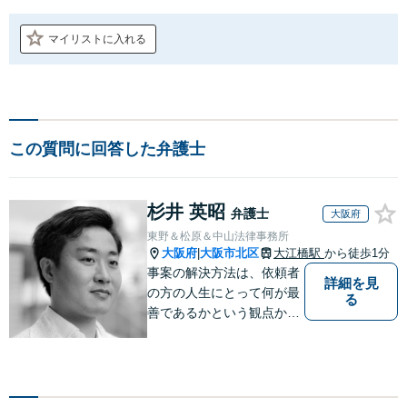
マイリストに入れる
この質問に回答した弁護士
杉井 英昭
弁護士
大阪府
東野＆松原＆中山法律事務所
大阪府
大阪市北区
大江橋駅
から徒歩1分
|
事案の解決方法は、依頼者
詳細を見
の方の人生にとって何が最
る
善であるかという観点か
ら、共に探っていきたいと
思っています。また、法律
問題は複雑で、難解な言葉
も多いのですが、出来るだ