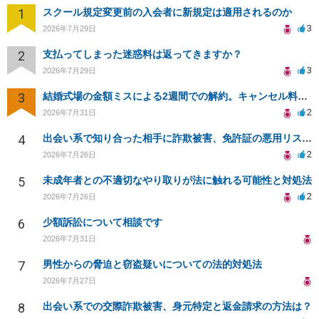
1
スクール規定変更前の入会者に新規定は適用されるのか
3
2026年7月29日
2
支払ってしまった迷惑料は返ってきますか？
3
2026年7月29日
3
結婚式場の金額ミスによる2週間での解約。キャンセル料10万円の免除は可能か。
2
2026年7月31日
4
出会い系で知り合った相手に詐欺被害、免許証の悪用リスクと対策。
2
2026年7月26日
5
未成年者との不適切なやり取りが法に触れる可能性と対処法
2
2026年7月26日
6
少額訴訟について相談です
2026年7月31日
7
男性からの脅迫と窃盗疑いについての法的対処法
2026年7月27日
8
出会い系での交際詐欺被害、身元特定と返金請求の方法は？