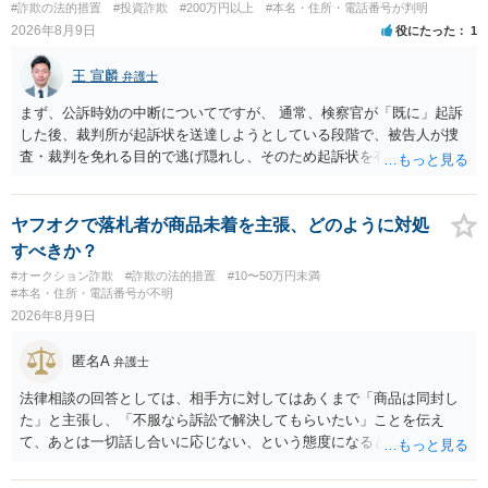
#詐欺の法的措置
#投資詐欺
#200万円以上
#本名・住所・電話番号が判明
2026年8月9日
役にたった
1
王 宣麟
弁護士
まず、公訴時効の中断についてですが、 通常、検察官が「既に」起訴
した後、裁判所が起訴状を送達しようとしている段階で、被告人が捜
査・裁判を免れる目的で逃げ隠れし、そのため起訴状を有効に送達で
きない場合をいいます。捜査段階で所在不明というだけでは、通常、
この規定によって時効が停止するわけではありません。 その意味で
は、刑事事件化するという部分ではややハードルが高いように見受け
ヤフオクで落札者が商品未着を主張、どのように対処
られます。 他方で、相手方の住所等が特定できているのであれば、民
すべきか？
事事件として、損害賠償請求や貸金返還請求等により、裁判所を通じ
#オークション詐欺
#詐欺の法的措置
#10〜50万円未満
て返金を求める方法も考えられますが、結局は相手方に資力があるか
#本名・住所・電話番号が不明
否かにより結論が分かれます。
2026年8月9日
匿名A
弁護士
法律相談の回答としては、相手方に対してはあくまで「商品は同封し
た」と主張し、「不服なら訴訟で解決してもらいたい」ことを伝え
て、あとは一切話し合いに応じない、という態度になると思います。
トラブルが大きくなりそうなら弁護士へ依頼して解決せざるをえない
可能性もありますが、「返金は絶対にしたくありません」ということ