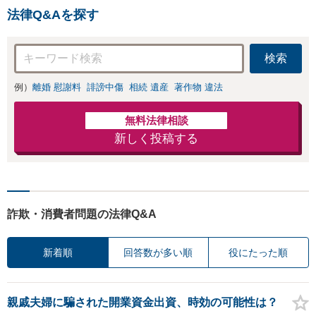
けわかりやすい説明を心が
法律Q&Aを探す
けています。
検索
例）
離婚 慰謝料
誹謗中傷
相続 遺産
著作物 違法
無料法律相談
新しく投稿する
詐欺・消費者問題の法律Q&A
新着順
回答数が多い順
役にたった順
親戚夫婦に騙された開業資金出資、時効の可能性は？