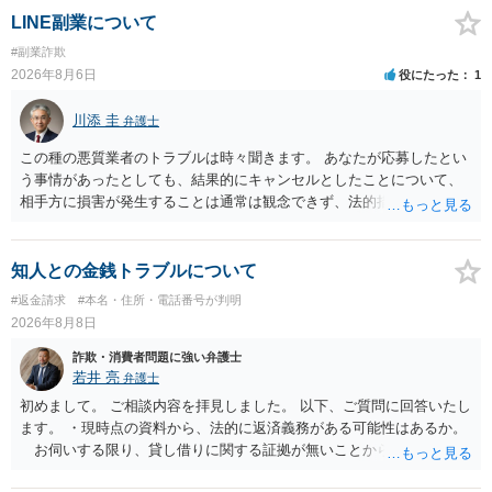
であれば、徹底的に強気で対応することになるでしょう。
LINE副業について
#副業詐欺
2026年8月6日
役にたった
1
川添 圭
弁護士
この種の悪質業者のトラブルは時々聞きます。 あなたが応募したとい
う事情があったとしても、結果的にキャンセルとしたことについて、
相手方に損害が発生することは通常は観念できず、法的措置を採って
も認められません。この種の言説は半ば脅しのようなものです。 ま
ず、最寄りの消費生活センターへ相談し、連絡を無視してよいかどう
かのアドバイスを受けられることをお勧めします。しつこいようであ
知人との金銭トラブルについて
れば、弁護士へ依頼して警告してもらうことも必要になるかもしれま
#返金請求
#本名・住所・電話番号が判明
せん。
2026年8月8日
詐欺・消費者問題に強い弁護士
若井 亮
弁護士
初めまして。 ご相談内容を拝見しました。 以下、ご質問に回答いたし
ます。 ・現時点の資料から、法的に返済義務がある可能性はあるか。
お伺いする限り、貸し借りに関する証拠が無いことから、相手方が
貸金であるとして返金を請求することは難しいと思います。 ・相手の