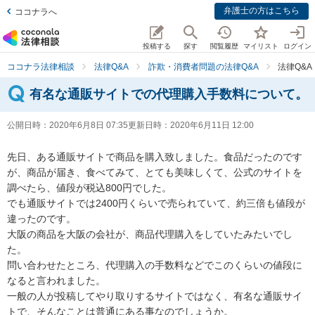
弁護士の方はこちら
ココナラへ
投稿する
探す
閲覧履歴
マイリスト
ログイン
ココナラ法律相談
法律Q&A
詐欺・消費者問題の法律Q&A
法律Q&
有名な通販サイトでの代理購入手数料について。
公開日時：
2020年6月8日 07:35
更新日時：
2020年6月11日 12:00
先日、ある通販サイトで商品を購入致しました。食品だったのです
が、商品が届き、食べてみて、とても美味しくて、公式のサイトを
調べたら、値段が税込800円でした。

でも通販サイトでは2400円くらいで売られていて、約三倍も値段が
違ったのです。

大阪の商品を大阪の会社が、商品代理購入をしていたみたいでし
た。

問い合わせたところ、代理購入の手数料などでこのくらいの値段に
なると言われました。

一般の人が投稿してやり取りするサイトではなく、有名な通販サイ
トで、そんなことは普通にある事なのでしょうか。