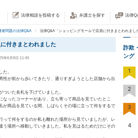
法律相談を投稿する
弁護士を探す
法律Q
費者問題の法律Q&A
法律Q&A「ショッピングモールで店員に付きまとわれまし
員に付きまとわれました
詐欺
ング
25年6月9日 11:45
1
。

男性が前から歩いてきたリ、通りすぎようとした店舗から出
2
ついた名札を下げていました。

になったコーナーがあり、立ち寄って商品を見ていたとこ
私が商品を見ている間、しばらくその場に立って何をするで
3
行って何をするのか私も離れた場所から見ていましたが、レ
4
違う場所へ移動していきました。私を見はるためだけにその