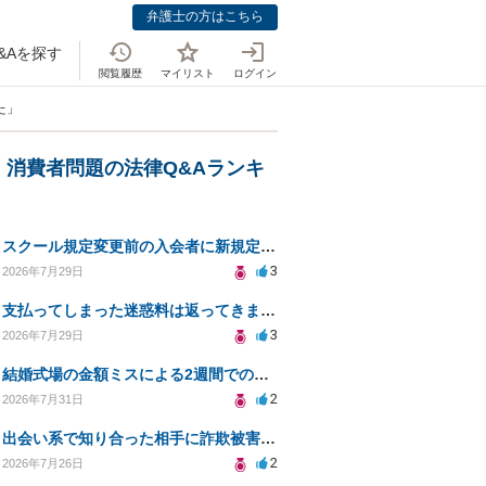
弁護士の方はこちら
&Aを探す
閲覧履歴
マイリスト
ログイン
た」
・消費者問題の法律Q&Aランキ
スクール規定変更前の入会者に新規定は適用されるのか
3
2026年7月29日
支払ってしまった迷惑料は返ってきますか？
3
2026年7月29日
結婚式場の金額ミスによる2週間での解約。キャンセル料10万円の免除は可能か。
2
2026年7月31日
出会い系で知り合った相手に詐欺被害、免許証の悪用リスクと対策。
2
2026年7月26日