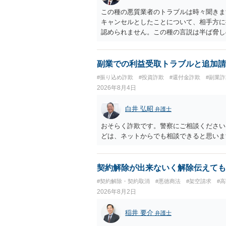
この種の悪質業者のトラブルは時々聞きま
キャンセルとしたことについて、相手方に
認められません。この種の言説は半ば脅し
し、連絡を無視してよいかどうかのアドバ
ば、弁護士へ依頼して警告してもらうこと
副業での利益受取トラブルと追加請
#振り込め詐欺
#投資詐欺
#還付金詐欺
#副業詐
2026年8月4日
白井 弘昭
弁護士
おそらく詐欺です。警察にご相談ください
どは、ネットからでも相談できると思いま
契約解除が出来ないく解除伝えても
#契約解除・契約取消
#悪徳商法
#架空請求
#
2026年8月2日
稲井 要介
弁護士