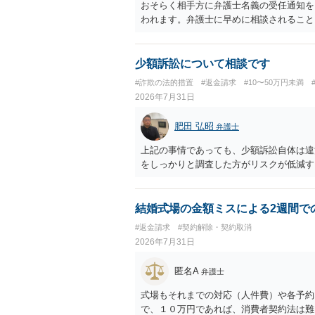
おそらく相手方に弁護士名義の受任通知を
われます。弁護士に早めに相談されること
少額訴訟について相談です
#詐欺の法的措置
#返金請求
#10〜50万円未満
2026年7月31日
肥田 弘昭
弁護士
上記の事情であっても、少額訴訟自体は違
をしっかりと調査した方がリスクが低減す
結婚式場の金額ミスによる2週間で
#返金請求
#契約解除・契約取消
2026年7月31日
匿名A
弁護士
式場もそれまでの対応（人件費）や各予約
で、１０万円であれば、消費者契約法は難