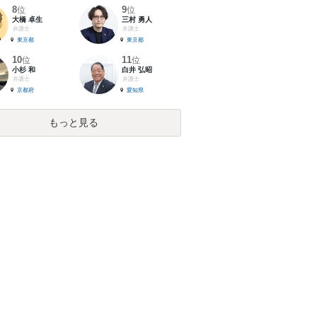
8
9
位
位
大橋 卓生
三村 勇人
弁護士
弁護士
東京都
東京都
10
11
位
位
小杉 和
白井 弘昭
弁護士
弁護士
京都府
愛知県
もっと見る