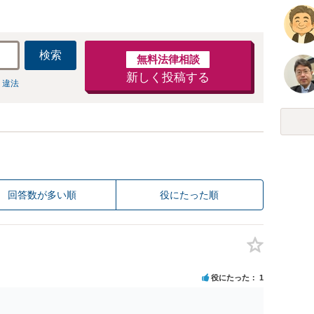
検索
無料法律相談
新しく投稿する
 違法
回答数が多い順
役にたった順
役にたった
1