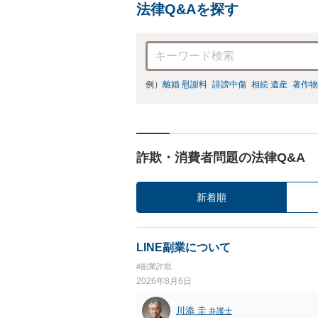
法律Q&Aを探す
例）
離婚 慰謝料
誹謗中傷
相続 遺産
著作物
詐欺・消費者問題の法律Q&A
新着順
LINE副業について
#副業詐欺
2026年8月6日
川添 圭
弁護士