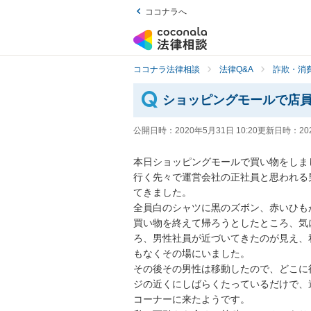
ココナラへ
ココナラ法律相談
法律Q&A
詐欺・消
ショッピングモールで店
公開日時：
2020年5月31日 10:20
更新日時：
20
本日ショッピングモールで買い物をしました
行く先々で運営会社の正社員と思われる
てきました。

全員白のシャツに黒のズボン、赤いひもが
買い物を終えて帰ろうとしたところ、気
ろ、男性社員が近づいてきたのが見え、
もなくその場にいました。

その後その男性は移動したので、どこに
ジの近くにしばらくたっているだけで、
コーナーに来たようです。
