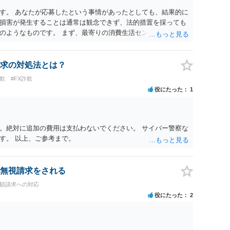
す。 あなたが応募したという事情があったとしても、結果的に
損害が発生することは通常は観念できず、法的措置を採っても
のようなものです。 まず、最寄りの消費生活センターへ相談
イスを受けられることをお勧めします。しつこいようであれ
も必要になるかもしれません。
求の対処法とは？
欺
#FX詐欺
役にたった
1
。絶対に追加の費用は支払わないでください。 サイバー警察な
す。 以上、ご参考まで。
無視請求をされる
高額請求への対応
役にたった
2