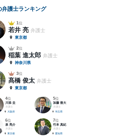
の弁護士ランキング
1
位
若井 亮
弁護士
東京都
2
位
稲葉 進太郎
弁護士
神奈川県
3
位
髙橋 俊太
弁護士
東京都
4
5
位
位
川添 圭
加藤 善大
弁護士
弁護士
大阪府
埼玉県
6
7
位
位
泉 亮介
竹本 真紀
弁護士
弁護士
東京都
愛知県