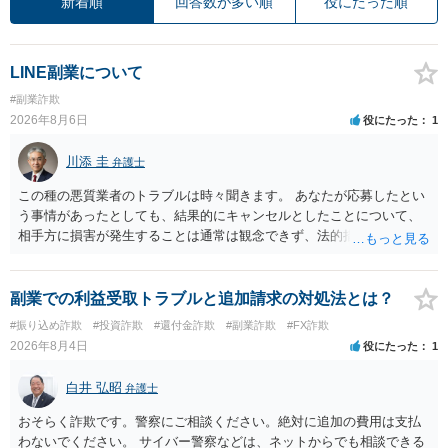
新着順
回答数が多い順
役にたった順
LINE副業について
#副業詐欺
2026年8月6日
役にたった
1
川添 圭
弁護士
この種の悪質業者のトラブルは時々聞きます。 あなたが応募したとい
う事情があったとしても、結果的にキャンセルとしたことについて、
相手方に損害が発生することは通常は観念できず、法的措置を採って
も認められません。この種の言説は半ば脅しのようなものです。 ま
ず、最寄りの消費生活センターへ相談し、連絡を無視してよいかどう
かのアドバイスを受けられることをお勧めします。しつこいようであ
副業での利益受取トラブルと追加請求の対処法とは？
れば、弁護士へ依頼して警告してもらうことも必要になるかもしれま
#振り込め詐欺
#投資詐欺
#還付金詐欺
#副業詐欺
#FX詐欺
せん。
2026年8月4日
役にたった
1
白井 弘昭
弁護士
おそらく詐欺です。警察にご相談ください。絶対に追加の費用は支払
わないでください。 サイバー警察などは、ネットからでも相談できる