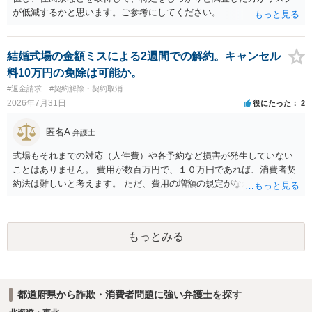
が低減するかと思います。ご参考にしてください。
結婚式場の金額ミスによる2週間での解約。キャンセル
料10万円の免除は可能か。
#返金請求
#契約解除・契約取消
2026年7月31日
役にたった
2
匿名A
弁護士
式場もそれまでの対応（人件費）や各予約など損害が発生していない
ことはありません。 費用が数百万円で、１０万円であれば、消費者契
約法は難しいと考えます。 ただ、費用の増額の規定がなかったのに増
額するのは契約違反ですので、増額に応じずに契約を維持すればよい
ということになり、解約するのは理由がないことになります。
もっとみる
都道府県から詐欺・消費者問題に強い弁護士を探す