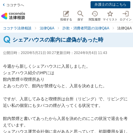
弁護士の方はこちら
ココナラへ
投稿する
探す
閲覧履歴
マイリスト
ログイン
ココナラ法律相談
法律Q&A
詐欺・消費者問題の法律Q&A
法律Q&
シェアハウスの案内に虚偽があった時
公開日時：
2020年5月21日 00:27
更新日時：
2024年9月4日 11:43
今週から新しくシェアハウスに入居しました。

シェアハウス紹介のHPには

館内禁煙※喫煙所あり

とあったので、館内が禁煙ならと、入居を決めました。

ですが、入居してみると喫煙所は台所（リビング）で、リビングに
近い私の個室にもタバコの煙が入ってくる状況です。

館内禁煙と書いてあったから入居を決めたのにこの状況で退去を考
えています。

シェアハウス運営会社側に非があると思っていて、初期費用を返し