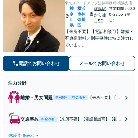
東京スタートアップ法律事務所 横浜支店
神
横浜
横浜駅
営業時間：00:0
奈
市神
0~23:55（平
から徒
|
川
奈川
日）
歩5分
県
区
【来所不要】【電話相談可】離婚・
不貞慰謝料／刑事事件に特に注力し
ています。
電話でお問い合わせ
メールでお問い合わせ
注力分野
離婚・男女問題
【来所不要】【電
事例6件
料金表有
話相談可】親権／
婚姻費用／不倫慰
謝料／別居などの
交通事故
【来所不要】【電話相談可】【初回
料金表有
争点を整理し、見
相談無料】治療中から、賠償額・過
通しと方針を提示
失割合・後遺障害の見通しを整理
します。
他1分野を表示
し、納得感ある解決を目指します。