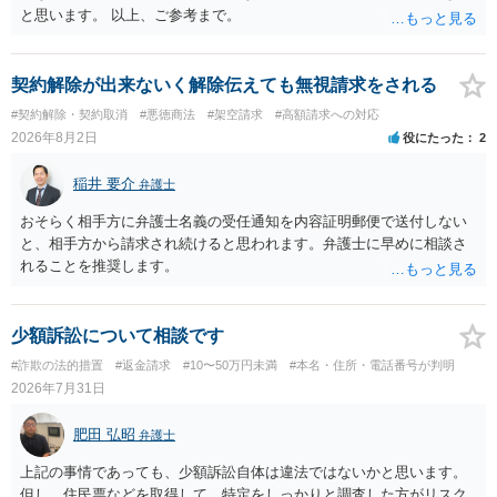
と思います。 以上、ご参考まで。
契約解除が出来ないく解除伝えても無視請求をされる
#契約解除・契約取消
#悪徳商法
#架空請求
#高額請求への対応
2026年8月2日
役にたった
2
稲井 要介
弁護士
おそらく相手方に弁護士名義の受任通知を内容証明郵便で送付しない
と、相手方から請求され続けると思われます。弁護士に早めに相談さ
れることを推奨します。
少額訴訟について相談です
#詐欺の法的措置
#返金請求
#10〜50万円未満
#本名・住所・電話番号が判明
2026年7月31日
肥田 弘昭
弁護士
上記の事情であっても、少額訴訟自体は違法ではないかと思います。
但し、住民票などを取得して、特定をしっかりと調査した方がリスク