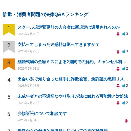
詐欺・消費者問題の法律Q&Aランキング
1
スクール規定変更前の入会者に新規定は適用されるのか
3
2026年7月29日
2
支払ってしまった迷惑料は返ってきますか？
3
2026年7月29日
3
結婚式場の金額ミスによる2週間での解約。キャンセル料10万円の免除は可能か。
2
2026年7月31日
4
出会い系で知り合った相手に詐欺被害、免許証の悪用リスクと対策。
2
2026年7月26日
5
未成年者との不適切なやり取りが法に触れる可能性と対処法
2
2026年7月26日
6
少額訴訟について相談です
2026年7月31日
男性からの脅迫と窃盗疑いについての法的対処法