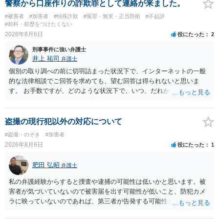
警察から口座作りの詐欺罪として連絡が来ました。
#被害者
#加害者
#特殊詐欺
#冤罪・無実・正当防衛
#不起訴
#前科・前歴をつけたくない
2026年8月6日
役にたった
2
刑事事件に強い弁護士
井上 祐司
弁護士
個別の取り調べの前に切羽詰まった状況下で、インターネットの一般
的な法律相談でご回答を求めても、望む回答は得られないと思いま
す。 お手数ですが、どのような状況下で、いつ、だれからどのような
経緯で口座の提供を頼まれ開設したか、それによる詐欺等の収益がど
の程度だと聞いているのかということについて、お近くで詳細な法律
相談を受けられたうえで対処方法を探された方がよいと思われます。
盗撮の現行犯以外の対応について
一般論でいえば、任意取り調べの場合、ＩＣレコーダーを持参して取
#盗撮・のぞき
#加害者
り調べ内容を録音することは必須だと考えます。
2026年8月6日
役にたった
1
肥田 弘昭
弁護士
私の弁護経験からすると捜査や逮捕の可能性は低いかと思います。被
害者が気づいていないので被害届を出す可能性が低いこと、防犯カメ
ラに映っていないのであれば、第三者が告発する可能性も低いこと、
証拠は削除されていることからです。但し、「電車内で携帯で対面に