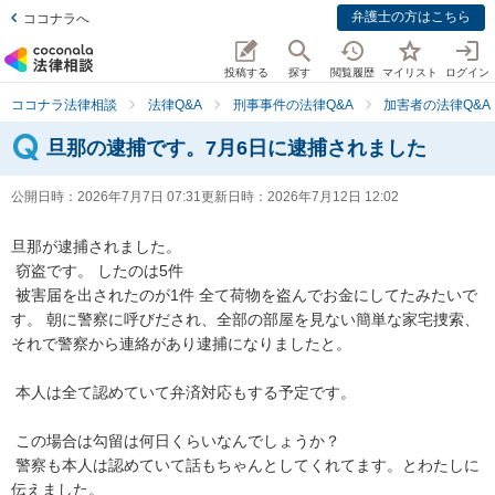
弁護士の方はこちら
ココナラへ
投稿する
探す
閲覧履歴
マイリスト
ログイン
ココナラ法律相談
法律Q&A
刑事事件の法律Q&A
加害者の法律Q&A
旦那の逮捕です。7月6日に逮捕されました
公開日時：
2026年7月7日 07:31
更新日時：
2026年7月12日 12:02
旦那が逮捕されました。

 窃盗です。 したのは5件

 被害届を出されたのが1件 全て荷物を盗んでお金にしてたみたいで
す。 朝に警察に呼びだされ、全部の部屋を見ない簡単な家宅捜索、
それで警察から連絡があり逮捕になりましたと。

 本人は全て認めていて弁済対応もする予定です。

 この場合は勾留は何日くらいなんでしょうか？

 警察も本人は認めていて話もちゃんとしてくれてます。とわたしに
伝えました。
