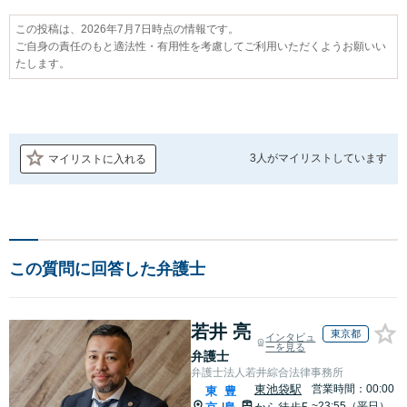
この投稿は、2026年7月7日時点の情報です。
ご自身の責任のもと適法性・有用性を考慮してご利用いただくようお願いい
たします。
3人が
マイリストしています
マイリストに入れる
この質問に回答した弁護士
若井 亮
東京都
インタビュ
ーを見る
弁護士
弁護士法人若井綜合法律事務所
東池袋駅
営業時間：00:00
東
豊
~23:55（平日）