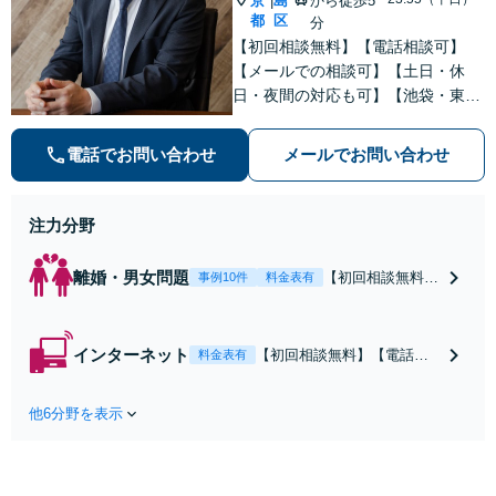
京
島
から徒歩5
|
都
区
分
【初回相談無料】【電話相談可】
【メールでの相談可】【土日・休
日・夜間の対応も可】【池袋・東池
袋2駅利用可】風俗トラブル・男女
トラブル・刑事事件を中心に「個
電話でお問い合わせ
メールでお問い合わせ
人」の方からのご相談・ご依頼を幅
広くお受けしております。お気軽に
お問い合わせください。
注力分野
離婚・男女問題
【初回相談無料】
事例10件
料金表有
【電話相談可】
【即日介入可】
【夜間対応可】
インターネット
【初回相談無料】【電話相
料金表有
【池袋・東池袋2
談可】【夜間対応可】【池
駅利用可】風俗・
袋・東池袋2駅利用可】爆サ
出会い系・ホス
他6分野を表示
イ・5ch・ホスラブ等の掲示
ト・不倫・ストー
板やネット上の悪口、誹謗
カー・DV・離婚
中傷の削除等、拡散防止に
等、男女が絡むあ
向けてスピード最優先で対