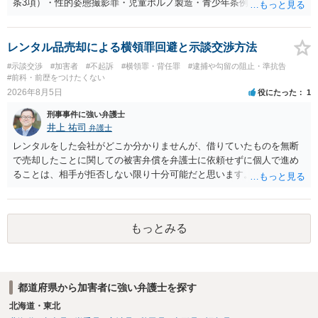
条3項）・性的姿態撮影罪・児童ポルノ製造・青少年条例違反（わいせ
つ行為 児童ポルノ要求）などが検討されます。 重い罪もあるの
で、警察にバレれば、それなりの捜査を受けるでしょう。
レンタル品売却による横領罪回避と示談交渉方法
#示談交渉
#加害者
#不起訴
#横領罪・背任罪
#逮捕や勾留の阻止・準抗告
#前科・前歴をつけたくない
2026年8月5日
役にたった
1
刑事事件に強い弁護士
井上 祐司
弁護士
レンタルをした会社がどこか分かりませんが、借りていたものを無断
で売却したことに関しての被害弁償を弁護士に依頼せずに個人で進め
ることは、相手が拒否しない限り十分可能だと思います。 見積を出し
てもらって、それが妥当か（正規品の市場価格と大きく齟齬がない
か）、弁護士に法律相談において助言をもらえば足りるでしょう。
もっとみる
都道府県から加害者に強い弁護士を探す
北海道・東北