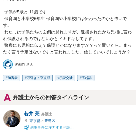
 子供が5歳と 11歳です

 保育園と小学校6年生 保育園や小学校には伝わったのかと怖いで
す。

 わたしは子供たちの面倒は見れますが、逮捕されたから児相に言わ
れ保護されるのではないかとドキドキしてます。

 警察にも児相に伝えて保護とかになりますか？って聞いたら。まっ
たく言う予定はないですと言われました。信じていいでしょうか？
ayumi さん
加害者
万引き・窃盗罪
示談交渉
不起訴
弁護士からの回答タイムライン
若井 亮
弁護士
東京都
>
豊島区
刑事事件に注力する弁護士