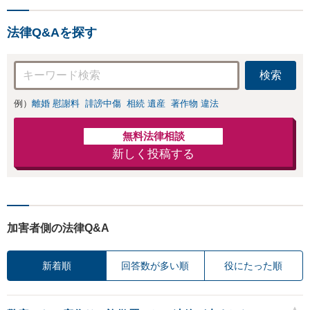
らゆるトラブルを
応します！即日対応可能。
解決へ！どんな相
まずはご連絡ください。
手であっても毅然
法律Q&Aを探す
と対応します。お
まかせください。
検索
例）
離婚 慰謝料
誹謗中傷
相続 遺産
著作物 違法
無料法律相談
新しく投稿する
加害者側の法律Q&A
新着順
回答数が多い順
役にたった順