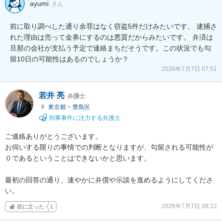
ayumi
さん
前に取り調べした通り余罪はなく窃盗5件だけみたいです。 逮捕さ
れた理由は売って金券にするのは悪質だからみたいです。 弁済は
旦那の会社が支払う予定で連絡まちだそうです。この状況でも勾
留10日の可能性はあるのでしょうか？
2026年7月7日 07:51
若井 亮
弁護士
東京都
>
豊島区
刑事事件に注力する弁護士
ご連絡ありがとうございます。

お伺いする限りの事情での判断となりますが、勾留される可能性が
０であるということはできないかと思います。

最初の回答の通り、速やかに弁償や示談を進めるようにしてくださ
い。
2026年7月7日 08:12
役に立った
1