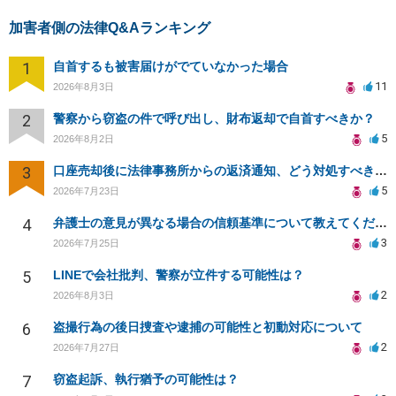
加害者側の法律Q&Aランキング
1
自首するも被害届けがでていなかった場合
11
2026年8月3日
2
警察から窃盗の件で呼び出し、財布返却で自首すべきか？
5
2026年8月2日
3
口座売却後に法律事務所からの返済通知、どう対処すべきか？
5
2026年7月23日
4
弁護士の意見が異なる場合の信頼基準について教えてください
3
2026年7月25日
5
LINEで会社批判、警察が立件する可能性は？
2
2026年8月3日
6
盗撮行為の後日捜査や逮捕の可能性と初動対応について
2
2026年7月27日
7
窃盗起訴、執行猶予の可能性は？