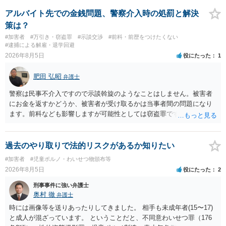
座る女性を盗撮(全体像写真1枚と5秒程度の動画)してしまいました。下
着や胸など強調したものではありません。」とありますが、少なくと
アルバイト先での金銭問題、警察介入時の処罰と解決
も捜査段階では性的姿態等撮影罪の被疑事実で逮捕勾留されるケース
策は？
が私の弁護経験では多くなった印象です（最終的には不起訴ないし各
#加害者
#万引き・窃盗罪
#示談交渉
#前科・前歴をつけたくない
都道府県の迷惑防止条例違反になることもあります）。2度としないこ
#逮捕による解雇・退学回避
とをお勧めいたします。ご参考にしてください。
2026年8月5日
役にたった
1
肥田 弘昭
弁護士
警察は民事不介入ですので示談斡旋のようなことはしません。被害者
にお金を返すかどうか、被害者が受け取るかは当事者間の問題になり
ます。前科なども影響しますが可能性としては窃盗罪ですので、逮捕
勾留や略式起訴などの可能性もあります。ご参考にしてください。
過去のやり取りで法的リスクがあるか知りたい
#加害者
#児童ポルノ・わいせつ物頒布等
2026年8月5日
役にたった
2
刑事事件に強い弁護士
奥村 徹
弁護士
時には画像等を送りあったりしてきました。 相手も未成年者(15〜17)
と成人が混ざっています。 ということだと、不同意わいせつ罪（176