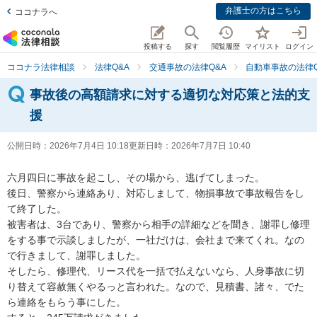
弁護士の方はこちら
ココナラへ
投稿する
探す
閲覧履歴
マイリスト
ログイン
ココナラ法律相談
法律Q&A
交通事故の法律Q&A
自動車事故の法律Q
事故後の高額請求に対する適切な対応策と法的支
援
公開日時：
2026年7月4日 10:18
更新日時：
2026年7月7日 10:40
六月四日に事故を起こし、その場から、逃げてしまった。

後日、警察から連絡あり、対応しまして、物損事故で事故報告をし
て終了した。

被害者は、3台であり、警察から相手の詳細などを聞き、謝罪し修理
をする事で示談しましたが、一社だけは、会社まで来てくれ。なの
で行きまして、謝罪しました。

そしたら、修理代、リース代を一括で払えないなら、人身事故に切
り替えて容赦無くやるっと言われた。なので、見積書、諸々、でた
ら連絡をもらう事にした。
