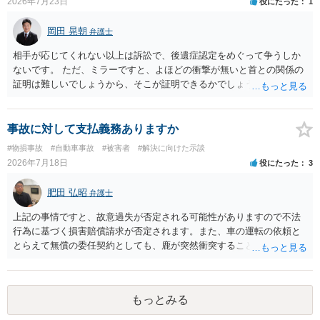
2026年7月23日
役にたった
1
岡田 晃朝
弁護士
相手が応じてくれない以上は訴訟で、後遺症認定をめぐって争うしか
ないです。 ただ、ミラーですと、よほどの衝撃が無いと首との関係の
証明は難しいでしょうから、そこが証明できるかでしょうね。
事故に対して支払義務ありますか
#物損事故
#自動車事故
#被害者
#解決に向けた示談
2026年7月18日
役にたった
3
肥田 弘昭
弁護士
上記の事情ですと、故意過失が否定される可能性がありますので不法
行為に基づく損害賠償請求が否定されます。また、車の運転の依頼と
とらえて無償の委任契約としても、鹿が突然衝突することは予見がで
きませんので善管注意義務違反は否定され債務不履行に基づく損害賠
償請求も成立しない可能性があります。以上の理由から支払義務は否
定される可能性が高いです。ご参考にしてください。
もっとみる