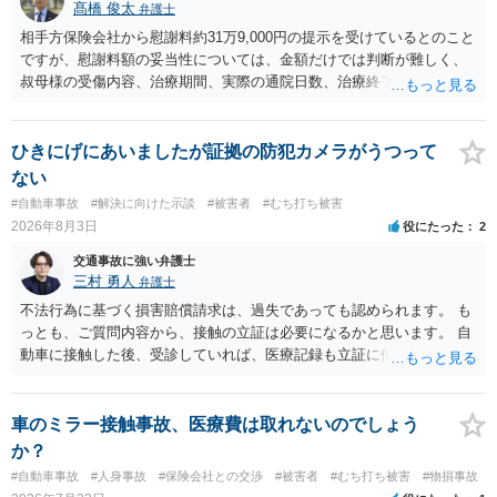
髙橋 俊太
弁護士
相手方保険会社から慰謝料約31万9,000円の提示を受けているとのこと
ですが、慰謝料額の妥当性については、金額だけでは判断が難しく、
叔母様の受傷内容、治療期間、実際の通院日数、治療終了の経緯、後
遺症の有無、相手方保険会社から提示されている示談内容の内訳等を
確認する必要があります。保険会社から提示される慰謝料額について
は、弁護士が介入することにより増額を検討できる場合がありますの
ひきにげにあいましたが証拠の防犯カメラがうつって
で、以下の資料・情報を準備した上で、弁護士に個別に相談すること
ない
をお勧めいたします。 ・相手方保険会社から届いている示談金額の提
#自動車事故
#解決に向けた示談
#被害者
#むち打ち被害
示書類 ・叔母様の診断名、けがの内容 ・治療開始日及び治療終了日
2026年8月3日
役にたった
2
・入院の有無、通院回数 ・現在も症状が残っているか ・叔母様ご本人
やご家族等が加入している保険に、今回の事故で利用できる弁護士費
交通事故に強い弁護士
用特約が付帯しているか なお、被害者は叔母様ご本人となりますの
三村 勇人
弁護士
で、弁護士が受任する場合には、叔母様ご本人の依頼意思等を確認す
不法行為に基づく損害賠償請求は、過失であっても認められます。 も
る必要があります。日本語での十分な意思疎通が難しいとのことです
っとも、ご質問内容から、接触の立証は必要になるかと思います。 自
ので、そのあたりのご事情も踏まえて、依頼意思の確認方法等を検討
動車に接触した後、受診していれば、医療記録も立証に使えるかと思
する必要があると思われます。
います。 いずれにせよ、多角的に検討する必要がありますので、弁護
士にご相談ください。
車のミラー接触事故、医療費は取れないのでしょう
か？
#自動車事故
#人身事故
#保険会社との交渉
#被害者
#むち打ち被害
#物損事故