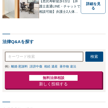
【恵比寿駅徒歩1分】【弁
詳細を見
護士直通LINE・チャットで
る
相談可能】弁護士2人体制
で案件に取り組み、多角的
な視点から迅速に解決に導
きます。依頼者様のお話を
しっかりと伺い、最適な解
決策を提案【年中無休・早
法律Q&Aを探す
朝夜間対応可能（要予
約）】
検索
例）
離婚 慰謝料
誹謗中傷
相続 遺産
著作物 違法
無料法律相談
新しく投稿する