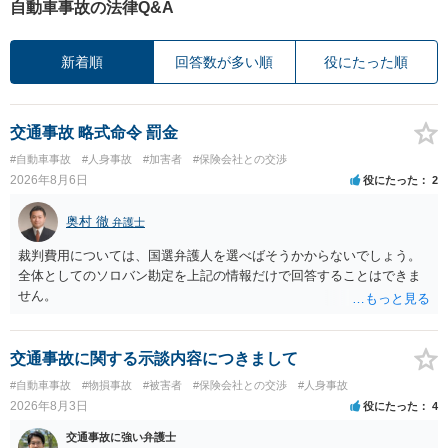
自動車事故の法律Q&A
新着順
回答数が多い順
役にたった順
交通事故 略式命令 罰金
#自動車事故
#人身事故
#加害者
#保険会社との交渉
2026年8月6日
役にたった
2
奥村 徹
弁護士
裁判費用については、国選弁護人を選べばそうかからないでしょう。
全体としてのソロバン勘定を上記の情報だけで回答することはできま
せん。
交通事故に関する示談内容につきまして
#自動車事故
#物損事故
#被害者
#保険会社との交渉
#人身事故
2026年8月3日
役にたった
4
交通事故に強い弁護士