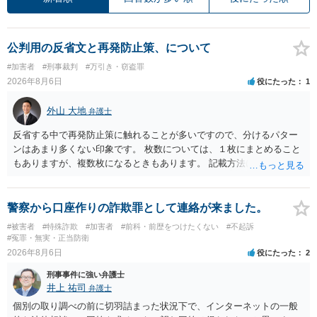
公判用の反省文と再発防止策、について
#加害者
#刑事裁判
#万引き・窃盗罪
2026年8月6日
役にたった
1
外山 大地
弁護士
反省する中で再発防止策に触れることが多いですので、分けるパター
ンはあまり多くない印象です。 枚数については、１枚にまとめること
もありますが、複数枚になるときもあります。 記載方法については、
手書きかどうかで裁判官に与える印象が大きく変わることはないと思
います。 したがいまして、いずれも良いかと考えます。
警察から口座作りの詐欺罪として連絡が来ました。
#被害者
#特殊詐欺
#加害者
#前科・前歴をつけたくない
#不起訴
#冤罪・無実・正当防衛
2026年8月6日
役にたった
2
刑事事件に強い弁護士
井上 祐司
弁護士
個別の取り調べの前に切羽詰まった状況下で、インターネットの一般