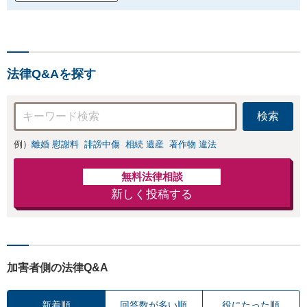
法律Q&Aを探す
検索
例）
離婚 慰謝料
誹謗中傷
相続 遺産
著作物 違法
無料法律相談
新しく投稿する
加害者側の法律Q&A
新着順
回答数が多い順
役にたった順