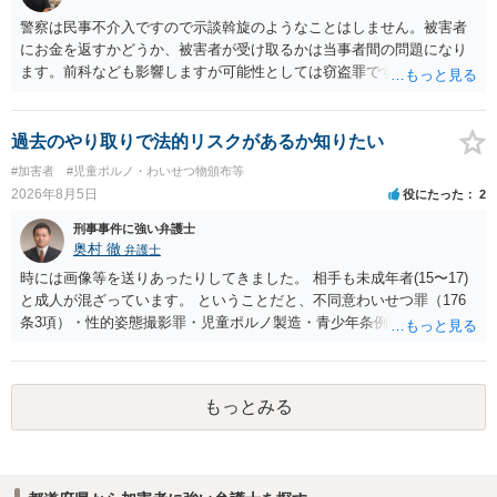
警察は民事不介入ですので示談斡旋のようなことはしません。被害者
にお金を返すかどうか、被害者が受け取るかは当事者間の問題になり
ます。前科なども影響しますが可能性としては窃盗罪ですので、逮捕
勾留や略式起訴などの可能性もあります。ご参考にしてください。
過去のやり取りで法的リスクがあるか知りたい
#加害者
#児童ポルノ・わいせつ物頒布等
2026年8月5日
役にたった
2
刑事事件に強い弁護士
奥村 徹
弁護士
時には画像等を送りあったりしてきました。 相手も未成年者(15〜17)
と成人が混ざっています。 ということだと、不同意わいせつ罪（176
条3項）・性的姿態撮影罪・児童ポルノ製造・青少年条例違反（わいせ
つ行為 児童ポルノ要求）などが検討されます。 重い罪もあるの
で、警察にバレれば、それなりの捜査を受けるでしょう。
もっとみる