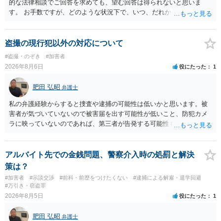
的な法律相談でご回答を求めても、望む回答は得られないと思いま
す。 お手数ですが、どのような状況下で、いつ、だれからどのような
経緯で口座の提供を頼まれ開設したか、それによる詐欺等の収益がど
の程度だと聞いているのかということについて、お近くで詳細な法律
相談を受けられたうえで対処方法を探された方がよいと思われます。
盗撮の現行犯以外の対応について
一般論でいえば、任意取り調べの場合、ＩＣレコーダーを持参して取
#盗撮・のぞき
#加害者
り調べ内容を録音することは必須だと考えます。
2026年8月6日
役にたった
1
肥田 弘昭
弁護士
私の弁護経験からすると捜査や逮捕の可能性は低いかと思います。被
害者が気づいていないので被害届を出す可能性が低いこと、防犯カメ
ラに映っていないのであれば、第三者が告発する可能性も低いこと、
証拠は削除されていることからです。但し、「電車内で携帯で対面に
座る女性を盗撮(全体像写真1枚と5秒程度の動画)してしまいました。下
着や胸など強調したものではありません。」とありますが、少なくと
アルバイト先での金銭問題、警察介入時の処罰と解決
も捜査段階では性的姿態等撮影罪の被疑事実で逮捕勾留されるケース
策は？
が私の弁護経験では多くなった印象です（最終的には不起訴ないし各
#加害者
#示談交渉
#前科・前歴をつけたくない
#逮捕による解雇・退学回避
都道府県の迷惑防止条例違反になることもあります）。2度としないこ
#万引き・窃盗罪
とをお勧めいたします。ご参考にしてください。
2026年8月5日
役にたった
1
肥田 弘昭
弁護士