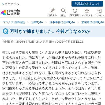
弁護士の方はこちら
ココナラへ
投稿する
探す
閲覧履歴
マイリスト
ログイン
ココナラ法律相談
法律Q&A
刑事事件の法律Q&A
加害者の法律Q&A
万引きで捕まりました。今後どうなるのか
公開日時：
2026年7月2日 18:14
更新日時：
2026年7月6日 12:02
昨日万引きで捕まり警察に引き渡され事情聴取を受け、指紋や調書
も取られました。他に万引きした物があるからそれを取りに行くと
言われ刑事と自宅に帰りました。刑事は自宅には入らず玄関先でそ
の万引きした商品を受けとってそのまま帰っていきました。警察に
はまた連絡するかも知れない、取り調べをするかも知れないと言わ
れました。1日経過した今でも警察から電話がかかってくるかビクビ
クしています。一応初犯ですが他にも何回か万引きをしています。
家宅捜索とかされる事はあるのでしょうか。また今回万引きした商
品をフリマで転売していた事もバレてスマホやタブレットも没収さ
れました。後で返してもらいましたが。今後わたしはどうなるので
しょうか？家宅捜索される事はあるのでしょうか？ネットで色々聞