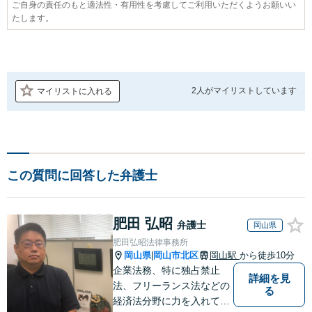
ご自身の責任のもと適法性・有用性を考慮してご利用いただくようお願いい
たします。
2人が
マイリストしています
マイリストに入れる
この質問に回答した弁護士
肥田 弘昭
弁護士
岡山県
肥田弘昭法律事務所
岡山県
岡山市北区
岡山駅
から徒歩10分
|
企業法務、特に独占禁止
詳細を見
法、フリーランス法などの
る
経済法分野に力を入れてい