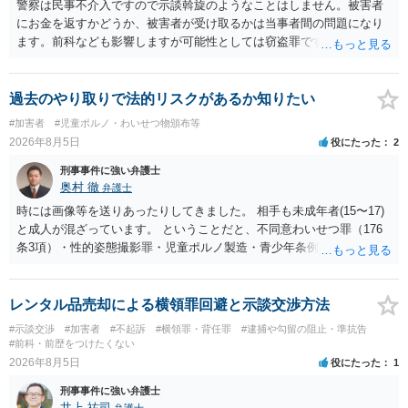
警察は民事不介入ですので示談斡旋のようなことはしません。被害者
にお金を返すかどうか、被害者が受け取るかは当事者間の問題になり
ます。前科なども影響しますが可能性としては窃盗罪ですので、逮捕
勾留や略式起訴などの可能性もあります。ご参考にしてください。
過去のやり取りで法的リスクがあるか知りたい
#加害者
#児童ポルノ・わいせつ物頒布等
2026年8月5日
役にたった
2
刑事事件に強い弁護士
奥村 徹
弁護士
時には画像等を送りあったりしてきました。 相手も未成年者(15〜17)
と成人が混ざっています。 ということだと、不同意わいせつ罪（176
条3項）・性的姿態撮影罪・児童ポルノ製造・青少年条例違反（わいせ
つ行為 児童ポルノ要求）などが検討されます。 重い罪もあるの
で、警察にバレれば、それなりの捜査を受けるでしょう。
レンタル品売却による横領罪回避と示談交渉方法
#示談交渉
#加害者
#不起訴
#横領罪・背任罪
#逮捕や勾留の阻止・準抗告
#前科・前歴をつけたくない
2026年8月5日
役にたった
1
刑事事件に強い弁護士
井上 祐司