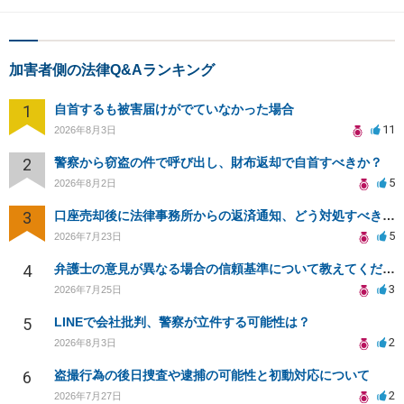
加害者側の法律Q&Aランキング
1
自首するも被害届けがでていなかった場合
11
2026年8月3日
2
警察から窃盗の件で呼び出し、財布返却で自首すべきか？
5
2026年8月2日
3
口座売却後に法律事務所からの返済通知、どう対処すべきか？
5
2026年7月23日
4
弁護士の意見が異なる場合の信頼基準について教えてください
3
2026年7月25日
5
LINEで会社批判、警察が立件する可能性は？
2
2026年8月3日
6
盗撮行為の後日捜査や逮捕の可能性と初動対応について
2
2026年7月27日