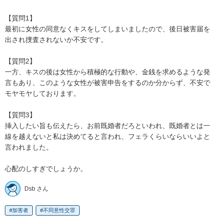
【質問1】

最初に女性の同意なくキスをしてしまいましたので、後日被害届を
出され捜査されないか不安です。

【質問2】

一方、キスの後は女性から積極的な行動や、金銭を求めるような発
言もあり、このような女性が被害申告をするのか分からず、不安で
モヤモヤしております。

【質問3】

挿入したい旨も伝えたら、お前既婚者だろといわれ、既婚者とは一
線を越えないと私は決めてると言われ、フェラくらいならいいよと
言われました。

心配のしすぎでしょうか。
Dsb さん
加害者
不同意性交罪