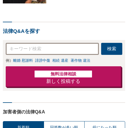
ます！！！
法律Q&Aを探す
検索
例）
離婚 慰謝料
誹謗中傷
相続 遺産
著作物 違法
無料法律相談
新しく投稿する
加害者側の法律Q&A
新着順
回答数が多い順
役にたった順