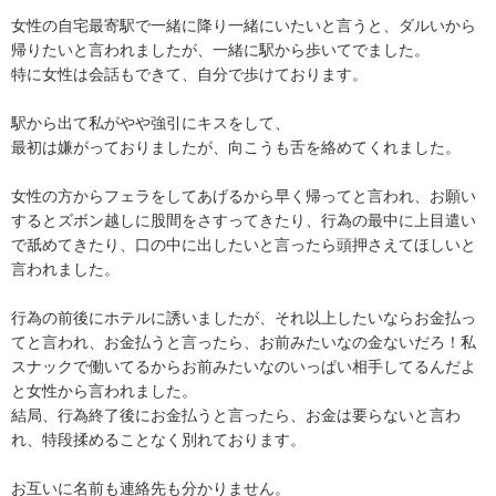
女性の自宅最寄駅で一緒に降り一緒にいたいと言うと、ダルいから
帰りたいと言われましたが、一緒に駅から歩いてでました。

特に女性は会話もできて、自分で歩けております。

駅から出て私がやや強引にキスをして、

最初は嫌がっておりましたが、向こうも舌を絡めてくれました。

女性の方からフェラをしてあげるから早く帰ってと言われ、お願い
するとズボン越しに股間をさすってきたり、行為の最中に上目遣い
で舐めてきたり、口の中に出したいと言ったら頭押さえてほしいと
言われました。

行為の前後にホテルに誘いましたが、それ以上したいならお金払っ
てと言われ、お金払うと言ったら、お前みたいなの金ないだろ！私
スナックで働いてるからお前みたいなのいっぱい相手してるんだよ
と女性から言われました。

結局、行為終了後にお金払うと言ったら、お金は要らないと言わ
れ、特段揉めることなく別れております。

お互いに名前も連絡先も分かりません。
