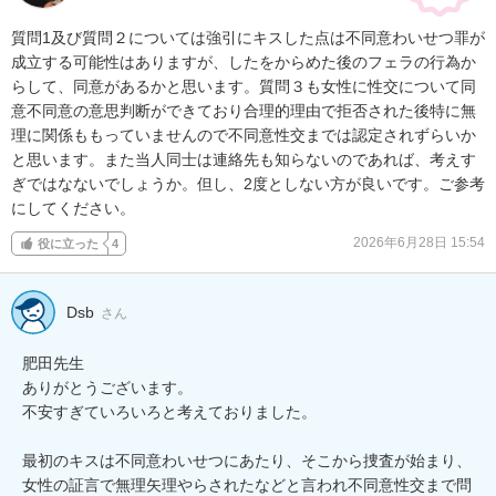
質問1及び質問２については強引にキスした点は不同意わいせつ罪が
成立する可能性はありますが、したをからめた後のフェラの行為か
らして、同意があるかと思います。質問３も女性に性交について同
意不同意の意思判断ができており合理的理由で拒否された後特に無
理に関係ももっていませんので不同意性交までは認定されずらいか
と思います。また当人同士は連絡先も知らないのであれば、考えす
ぎではなないでしょうか。但し、2度としない方が良いです。ご参考
にしてください。
2026年6月28日 15:54
役に立った
4
Dsb
さん
肥田先生

ありがとうございます。

不安すぎていろいろと考えておりました。

最初のキスは不同意わいせつにあたり、そこから捜査が始まり、
女性の証言で無理矢理やらされたなどと言われ不同意性交まで問