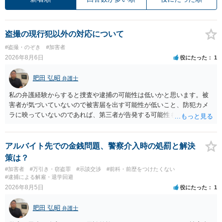
盗撮の現行犯以外の対応について
#盗撮・のぞき
#加害者
2026年8月6日
役にたった
1
肥田 弘昭
弁護士
私の弁護経験からすると捜査や逮捕の可能性は低いかと思います。被
害者が気づいていないので被害届を出す可能性が低いこと、防犯カメ
ラに映っていないのであれば、第三者が告発する可能性も低いこと、
証拠は削除されていることからです。但し、「電車内で携帯で対面に
座る女性を盗撮(全体像写真1枚と5秒程度の動画)してしまいました。下
着や胸など強調したものではありません。」とありますが、少なくと
アルバイト先での金銭問題、警察介入時の処罰と解決
も捜査段階では性的姿態等撮影罪の被疑事実で逮捕勾留されるケース
策は？
が私の弁護経験では多くなった印象です（最終的には不起訴ないし各
#加害者
#万引き・窃盗罪
#示談交渉
#前科・前歴をつけたくない
都道府県の迷惑防止条例違反になることもあります）。2度としないこ
#逮捕による解雇・退学回避
とをお勧めいたします。ご参考にしてください。
2026年8月5日
役にたった
1
肥田 弘昭
弁護士