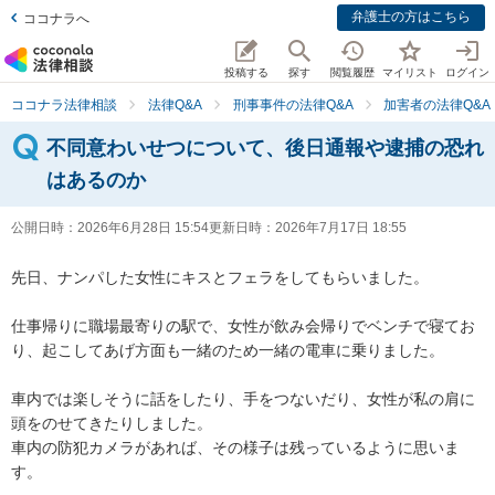
弁護士の方はこちら
ココナラへ
投稿する
探す
閲覧履歴
マイリスト
ログイン
ココナラ法律相談
法律Q&A
刑事事件の法律Q&A
加害者の法律Q&A
不同意わいせつについて、後日通報や逮捕の恐れ
はあるのか
公開日時：
2026年6月28日 15:54
更新日時：
2026年7月17日 18:55
先日、ナンパした女性にキスとフェラをしてもらいました。

仕事帰りに職場最寄りの駅で、女性が飲み会帰りでベンチで寝てお
り、起こしてあげ方面も一緒のため一緒の電車に乗りました。

車内では楽しそうに話をしたり、手をつないだり、女性が私の肩に
頭をのせてきたりしました。

車内の防犯カメラがあれば、その様子は残っているように思いま
す。
