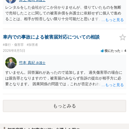
弁護士
レンタルをした会社がどこか分かりませんが、借りていたものを無断
で売却したことに関しての被害弁償を弁護士に依頼せずに個人で進め
ることは、相手が拒否しない限り十分可能だと思います。 見積を出し
てもらって、それが妥当か（正規品の市場価格と大きく齟齬がない
か）、弁護士に法律相談において助言をもらえば足りるでしょう。
車内での事故による被害届対応についての相談
#暴行・傷害罪
#加害者
2026年8月5日
役にたった
4
竹本 真紀
弁護士
すいません。回答漏れがあったので追加します。 過失傷害罪の場合に
は親告罪となりますので，被害届のみならず告訴の提出が相手方に必
要となります。 因果関係の問題では，これが否定されれば ①刑事的に
は傷害が否定されるので，故意が認められれば暴行罪，過失のみと判
断されれば処罰規定がない状態になると思います。 ②民事的には傷害
部分が否定されますので，暴行行為自体による損害（慰謝料的なもの
もっとみる
になるでしょうか…）だけが対象となってきます。