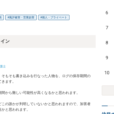
6
損
風評被害・営業妨害
個人・プライベート
7
ライン
8
9
護士
10
、そもそも書き込みを行なった人物を、ログの保存期間の
きます。

間から難しい可能性が高くなるかと思われます。

どこの誰かが判明していないかと思われますので、加害者
況かと思われます。