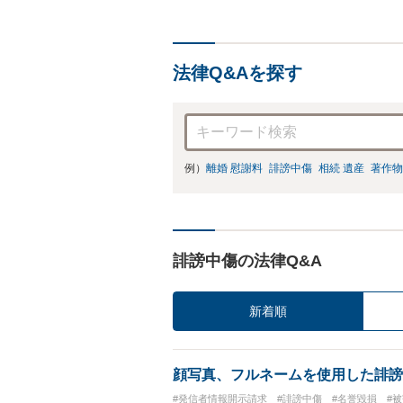
法律Q&Aを探す
例）
離婚 慰謝料
誹謗中傷
相続 遺産
著作物
誹謗中傷の法律Q&A
新着順
顔写真、フルネームを使用した誹謗
#発信者情報開示請求
#誹謗中傷
#名誉毀損
#