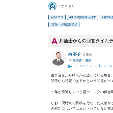
ごまめ さん
誹謗中傷
発信者情報開示請求
名誉毀
訴訟・損害賠償請求
弁護士からの回答タイム
泉 亮介
弁護士
東京都
>
港区
インターネットに注力する弁
書き込みから時間が経過している場合
関係から特定できるかという問題が出て
一年が経過している場合、ログの保存期
なお、現時点で投稿を行なった人物が
の特定についてはまだされていない状