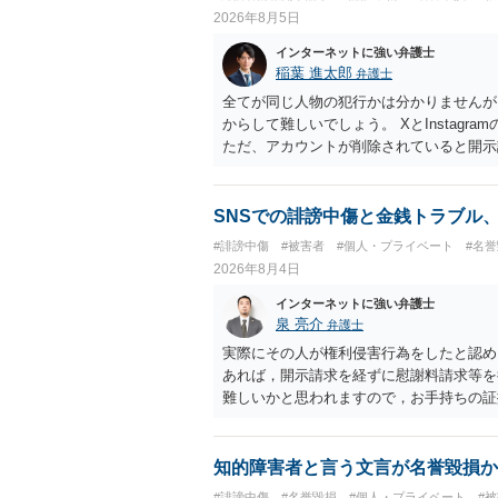
2026年8月5日
インターネットに強い弁護士
稲葉 進太郎
弁護士
全てが同じ人物の犯行かは分かりませんが
からして難しいでしょう。 XとInstag
ただ、アカウントが削除されていると開示
削除されている場合、今から進めても失敗
相手に全ての弁護士費用を負担させること
せることができるでしょう。訴訟で判決と
SNSでの誹謗中傷と金銭トラブル
ない場合があり何ともいえないところでし
#誹謗中傷
#被害者
#個人・プライベート
#名
2026年8月4日
インターネットに強い弁護士
泉 亮介
弁護士
実際にその人が権利侵害行為をしたと認め
あれば，開示請求を経ずに慰謝料請求等を
難しいかと思われますので，お手持ちの証
知的障害者と言う文言が名誉毀損か
#誹謗中傷
#名誉毀損
#個人・プライベート
#