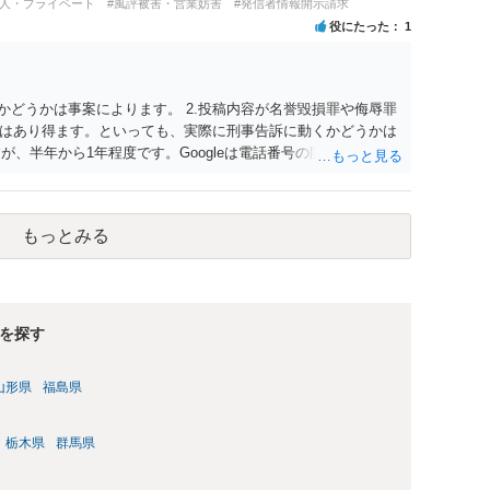
個人・プライベート
#風評被害・営業妨害
#発信者情報開示請求
役にたった
1
かどうかは事案によります。 2.投稿内容が名誉毀損罪や侮辱罪
はあり得ます。といっても、実際に刑事告訴に動くかどうかは
が、半年から1年程度です。Googleは電話番号の開示請求もで
なるよう、複数ルートで開示請求が行われることが多いです。
場合、開示請求者はある程度対象者を特定できている（ただし
開示請求をする）というケースが比較的多いと思われます。
もっとみる
を探す
山形県
福島県
栃木県
群馬県