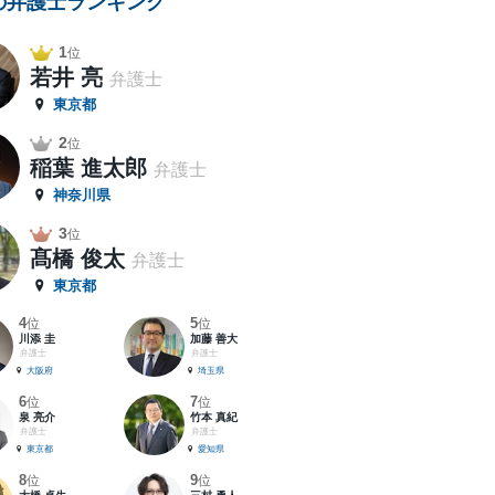
の弁護士ランキング
1
位
若井 亮
弁護士
東京都
2
位
稲葉 進太郎
弁護士
神奈川県
3
位
髙橋 俊太
弁護士
東京都
4
5
位
位
川添 圭
加藤 善大
弁護士
弁護士
大阪府
埼玉県
6
7
位
位
泉 亮介
竹本 真紀
弁護士
弁護士
東京都
愛知県
8
9
位
位