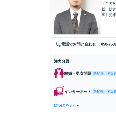
【全国対
板、飲食
事】犯罪
ポート【
電話でお問い合わせ
注力分野
離婚・男女問題
事例1件
料金
インターネット
事例3件
料金
他3分野を表示