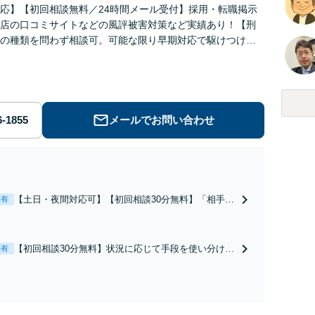
応】【初回相談無料／24時間メール受付】採用・転職掲示
店の口コミサイトなどの風評被害対策など実績あり！【刑
の種類を問わず相談可。可能な限り早期対応で駆けつけサ
労働】不当解雇・残業代請求はおまかせください
メールでお問い合わせ
【土日・夜間対応可】【初回相談30分無料】「相手方
表有
から書面を提示されたら、サインする前にご相談を」
経験豊富な弁護士が全力で交渉にあたります！相手方
と直接話す精神的負担を軽減「弁護士の交渉で慰謝料
【初回相談30分無料】状況に応じて手段を使い分け、
表有
金額アップ／減額交渉も対応可」【完全個室対応】
適切な方法で投稿の削除・発信者情報開示請求をおこ
ないます「企業やお店の風評被害対策／売り上げ低下
防止のために尽力」加害者側の対応可：開示請求の意
見照会が来たときの対処法、被害者との示談交渉