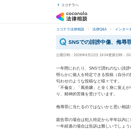
ココナラへ
ココナラ法律相談
法律Q&A
インター
SNSでの誹謗中傷、侮辱
公開日時：
2026年6月22日 18:04
更新日時：
20
一年間にわたり、SNSで謂れのない誹謗
明らかに個人を特定できる投稿（自分の
匂わせのような投稿など様々です。

「不倫女」「風俗嬢」と全く身に覚えが
り、精神的苦痛を受けています。

侮辱罪に当たるのではないかと思い相談し
親告罪の場合は犯人特定から半年以内に
一年経過の場合は告訴は難しいでしょう