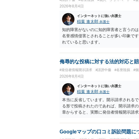
2026年8月4日
インターネットに強い弁護士
稲葉 進太郎
弁護士
知的障害がないのに知的障害者と言うのは
名誉感情侵害とされることが多い印象です
れていると思います。
侮辱的な投稿に対する法的対応と賠
#発信者情報開示請求
#誹謗中傷
#名誉毀損
#
2026年8月4日
インターネットに強い弁護士
稲葉 進太郎
弁護士
本当に反省しています。開示請求されるで
る形で投稿されたのであれば、開示請求の
章からすると、実際に発信者情報開示請求
むと、投稿に使った回線の契約者のところ
カウントの登録メールに意見照会がなされ
スバイケースであり、数万円から１００万
Googleマップの口コミ訴訟問題
額から減額することを試みることとなるで