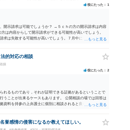
役にたった
1
、開示請求は可能でしょうか？ →５ｃｈの方の開示請求は内容
ramの方は内容からして開示請求ができる可能性が高いでしょう。
請求は失敗する可能性が高いでしょう。７月中にアカウントが
する可能性が高いように思われます。 相手を特定できた場合、
は可能でしょうか？ →訴訟外の交渉で相手方が認めれば負担さ
なった場合は、実際の弁護士費用が認められる場合と認められ
、法的対応の相談
ょう。
誉毀損
役にたった
2
られるものであり，それが証明できる証拠があるということで
行うことが出来るケースもあります。 公開相談の場では回答は
拠資料を持参の上弁護士に個別に相談されると良いでしょう。
名誉感情の侵害になるか教えてほしい。
被害者
#肖像権侵害
#訴訟・損害賠償請求