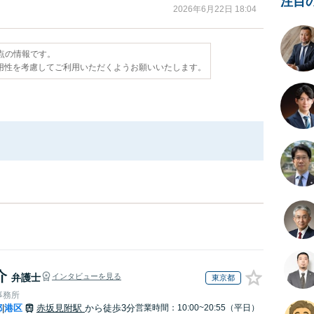
注目
2026年6月22日 18:04
時点の情報です。
用性を考慮してご利用いただくようお願いいたします。
介
弁護士
インタビューを見る
東京都
事務所
都
港区
赤坂見附駅
から徒歩3分
営業時間：10:00~20:55（平日）
|