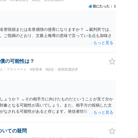
役にたった
1
名誉毀損または名誉感情の侵害になりますか？ →裁判所では、
。ご指摘のとおり、文脈上侮辱の意味で言っている点も加味さ
償の可能性は？
個人・プライベート
#加害者
#訴訟・損害賠償請求
しょうか？ →その相手方に向けたものだということが見て分か
対象となる可能性が高いでしょう。また、相手方の投稿した文
がなされる可能性があると存じます。発信者情報開示請求が進
に、意見照会がなされます。アカウント情報開示の場合は、ア
ます。 また、された場合賠償金はいくらでしょうか。 →ケー
単位まで様々でしょう。裁判外であれば交渉して相手方の請求
についての疑問
しょう。