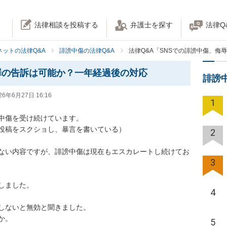
法律相談を投稿する
弁護士を探す
法律Q
ネットの法律Q&A
誹謗中傷の法律Q&A
法律Q&A「SNSでの誹謗中傷、侮
罪の告訴は可能か？一年経過後の対応
誹謗
26年6月27日 16:16
1
中傷を受け続けています。

投稿をスクショし、暴言を書いている）

2
ない内容ですが、誹謗中傷は現在もエスカレートし続けてお
3
ました。

4
しないと無効と聞きました。

か。
5