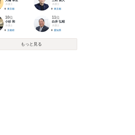
大橋 卓生
三村 勇人
弁護士
弁護士
東京都
東京都
10
11
位
位
小杉 和
白井 弘昭
弁護士
弁護士
京都府
愛知県
もっと見る