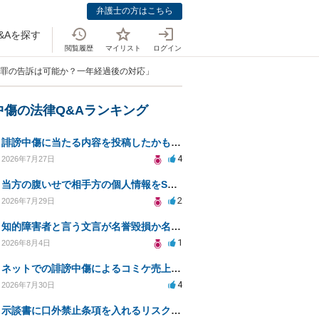
弁護士の方はこちら
&Aを探す
閲覧履歴
マイリスト
ログイン
辱罪の告訴は可能か？一年経過後の対応」
中傷の法律Q&Aランキング
誹謗中傷に当たる内容を投稿したかもしれない。開示請求や民事刑事裁判に発展しうるのか教えて欲しい。
4
2026年7月27日
当方の腹いせで相手方の個人情報をSNSで晒してしまい名誉毀損させてしまったかもしれない
2
2026年7月29日
知的障害者と言う文言が名誉毀損か名誉感情の侵害になるか教えてほしい。
1
2026年8月4日
ネットでの誹謗中傷によるコミケ売上減少、損害賠償は可能か？
4
2026年7月30日
示談書に口外禁止条項を入れるリスクはありますか？