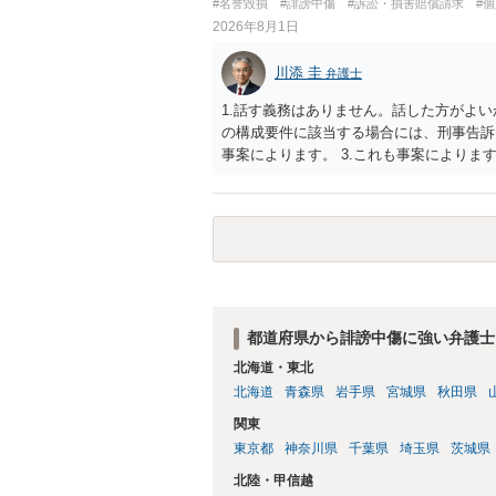
#名誉毀損
#誹謗中傷
#訴訟・損害賠償請求
#
2026年8月1日
川添 圭
弁護士
1.話す義務はありません。話した方がよい
の構成要件に該当する場合には、刑事告訴
事案によります。 3.これも事案によります
きることが多いので、少しでも特定可能に
さらにいえば、利用者からの口コミ投稿の
証拠による裏付けか必要なので発信者情報
都道府県から誹謗中傷に強い弁護士
北海道・東北
北海道
青森県
岩手県
宮城県
秋田県
関東
東京都
神奈川県
千葉県
埼玉県
茨城県
北陸・甲信越