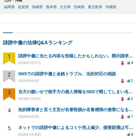
九州・沖縄
福岡県
佐賀県
長崎県
熊本県
大分県
宮崎県
鹿児島県
沖縄県
誹謗中傷の法律Q&Aランキング
1
誹謗中傷に当たる内容を投稿したかもしれない。開示請求や民事刑事裁判に発展しうるのか教えて欲しい。
4
2026年7月27日
2
SNSでの誹謗中傷と金銭トラブル、法的対応の相談
2
2026年8月4日
3
当方の腹いせで相手方の個人情報をSNSで晒してしまい名誉毀損させてしまったかもしれない
2
2026年7月29日
4
知的障害者と言う文言が名誉毀損か名誉感情の侵害になるか教えてほしい。
1
2026年8月4日
5
ネットでの誹謗中傷によるコミケ売上減少、損害賠償は可能か？
4
2026年7月30日