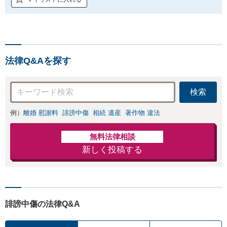
法律Q&Aを探す
検索
例）
離婚 慰謝料
誹謗中傷
相続 遺産
著作物 違法
無料法律相談
新しく投稿する
誹謗中傷の法律Q&A