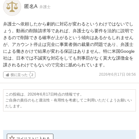
匿名A
弁護士
弁護士へ依頼したから劇的に対応が変わるというわけではないでし
ょう。動画の削除請求等であれば、弁護士なら要件を法的に説明で
きるので削除できる確率が上がるという傾向はあるかもしれません
が、アカウント停止は完全に事業者側の裁量の問題であり、弁護士
による働きかけで結果が変わる保証はありません。特に米国Google
社は、日本では不誠実な対応をしても刑事罰がなく莫大な課徴金を
課されるわけでもないので完全に舐められています。
2026年6月17日 08:56
役に立った
2
この投稿は、2026年6月17日時点の情報です。
ご自身の責任のもと適法性・有用性を考慮してご利用いただくようお願いい
たします。
マイリストに入れる