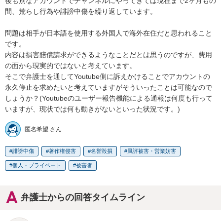
後も別なアカウントでチャンネルにやってきては現在まで2ヶ月もの
間、荒らし行為や誹謗中傷を繰り返しています。

問題は相手が日本語を使用する外国人で海外在住だと思われること
です。

内容は損害賠償請求ができるようなことだとは思うのですが、費用
の面から現実的ではないと考えています。

そこで弁護士を通してYoutube側に訴えかけることでアカウントの
永久停止を求めたいと考えていますがそういったことは可能なので
しょうか？(Youtubeのユーザー報告機能による通報は何度も行って
いますが、現状では何も動きがないといった状況です。)
匿名希望 さん
誹謗中傷
著作権侵害
名誉毀損
風評被害・営業妨害
個人・プライベート
被害者
弁護士からの回答タイムライン