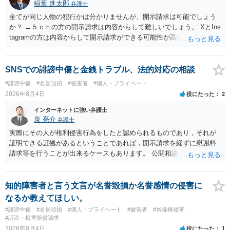
稲葉 進太郎
弁護士
全てが同じ人物の犯行かは分かりませんが、開示請求は可能でしょう
か？ →５ｃｈの方の開示請求は内容からして難しいでしょう。 XとIns
tagramの方は内容からして開示請求ができる可能性が高いでしょう。
ただ、アカウントが削除されていると開示請求は失敗する可能性が高
いでしょう。７月中にアカウントが削除されている場合、今から進め
ても失敗する可能性が高いように思われます。 相手を特定できた場
SNSでの誹謗中傷と金銭トラブル、法的対応の相談
合、相手に全ての弁護士費用を負担させることは可能でしょうか？ →
#誹謗中傷
#名誉毀損
#被害者
#個人・プライベート
訴訟外の交渉で相手方が認めれば負担させることができるでしょう。
2026年8月4日
役にたった
2
訴訟で判決となった場合は、実際の弁護士費用が認められる場合と認
められない場合があり何ともいえないところでしょう。
インターネットに強い弁護士
泉 亮介
弁護士
実際にその人が権利侵害行為をしたと認められるものであり，それが
証明できる証拠があるということであれば，開示請求を経ずに慰謝料
請求等を行うことが出来るケースもあります。 公開相談の場では回答
は難しいかと思われますので，お手持ちの証拠資料を持参の上弁護士
に個別に相談されると良いでしょう。
知的障害者と言う文言が名誉毀損か名誉感情の侵害に
なるか教えてほしい。
#誹謗中傷
#名誉毀損
#個人・プライベート
#被害者
#肖像権侵害
#訴訟・損害賠償請求
2026年8月4日
役にたった
1