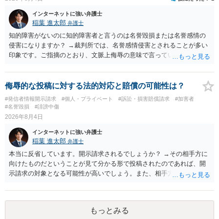
インターネットに強い弁護士
稲葉 進太郎
弁護士
知的障害がないのに知的障害者と言うのは名誉毀損または名誉感情の
侵害になりますか？ →裁判所では、名誉感情侵害とされることが多い
印象です。ご指摘のとおり、文脈上侮辱の意味で言っている点も加味
されていると思います。
侮辱的な投稿に対する法的対応と賠償の可能性は？
#発信者情報開示請求
#個人・プライベート
#訴訟・損害賠償請求
#加害者
#名誉毀損
#誹謗中傷
2026年8月4日
インターネットに強い弁護士
稲葉 進太郎
弁護士
本当に反省しています。開示請求されるでしょうか？ →その相手方に
向けたものだということが見て分かる形で投稿されたのであれば、開
示請求の対象となる可能性が高いでしょう。また、相手方の投稿した
文章からすると、実際に発信者情報開示請求がなされる可能性がある
と存じます。発信者情報開示請求が進むと、投稿に使った回線の契約
者のところに、意見照会がなされます。アカウント情報開示の場合
もっとみる
は、アカウントの登録メールに意見照会がなされます。 また、された