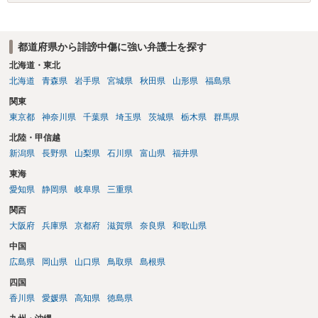
場合賠償金はいくらでしょうか。 →ケースバイケースであり、数万円
から１００万単位まで様々でしょう。裁判外であれば交渉して相手方
の請求額から減額することを試みることとなるでしょう。
都道府県から誹謗中傷に強い弁護士を探す
北海道・東北
北海道
青森県
岩手県
宮城県
秋田県
山形県
福島県
関東
東京都
神奈川県
千葉県
埼玉県
茨城県
栃木県
群馬県
北陸・甲信越
新潟県
長野県
山梨県
石川県
富山県
福井県
東海
愛知県
静岡県
岐阜県
三重県
関西
大阪府
兵庫県
京都府
滋賀県
奈良県
和歌山県
中国
広島県
岡山県
山口県
鳥取県
島根県
四国
香川県
愛媛県
高知県
徳島県