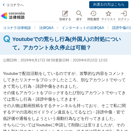
弁護士の方はこちら
ココナラへ
投稿する
探す
閲覧履歴
マイリスト
ログイン
ココナラ法律相談
法律Q&A
インターネットの法律Q&A
誹謗中傷の
Youtubeでの荒らし行為(外国人)の対処につい
て。アカウント永久停止は可能？
公開日時：
2026年6月17日 08:56
更新日時：
2026年6月22日 12:02
Youtubeで配信活動をしているのですが、攻撃的な内容をコメント
してきたリスナーをブロックしたところ、別なアカウントでやって
きて荒らし行為・誹謗中傷をされました。

その後もアカウントをブロックするたび別なアカウントでやってき
ては荒らし行為・誹謗中傷をしてきます。

その人物は動画投稿をするチャンネルも持っており、そこで私に関
するデマの流布(ガイドライン違反をしてるなど)・誹謗中傷・皆で
低評価や通報をしようという扇動行為などを行ってきました。

そちらについてはYoutubeに申請して削除には至りましたが、その