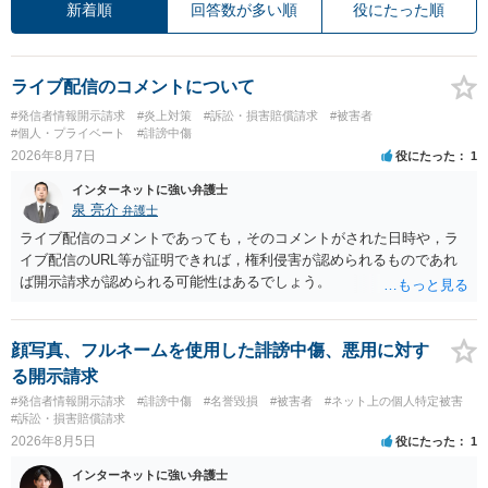
新着順
回答数が多い順
役にたった順
ライブ配信のコメントについて
#発信者情報開示請求
#炎上対策
#訴訟・損害賠償請求
#被害者
#個人・プライベート
#誹謗中傷
2026年8月7日
役にたった
1
インターネットに強い弁護士
泉 亮介
弁護士
ライブ配信のコメントであっても，そのコメントがされた日時や，ラ
イブ配信のURL等が証明できれば，権利侵害が認められるものであれ
ば開示請求が認められる可能性はあるでしょう。
顔写真、フルネームを使用した誹謗中傷、悪用に対す
る開示請求
#発信者情報開示請求
#誹謗中傷
#名誉毀損
#被害者
#ネット上の個人特定被害
#訴訟・損害賠償請求
2026年8月5日
役にたった
1
インターネットに強い弁護士