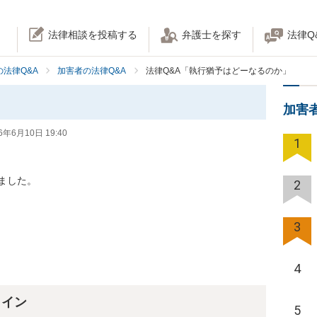
法律相談を投稿する
弁護士を探す
法律Q
法律Q&A
加害者の法律Q&A
法律Q&A「執行猶予はどーなるのか」
加害
6年6月10日 19:40
1
した。

2
3
4
ライン
5