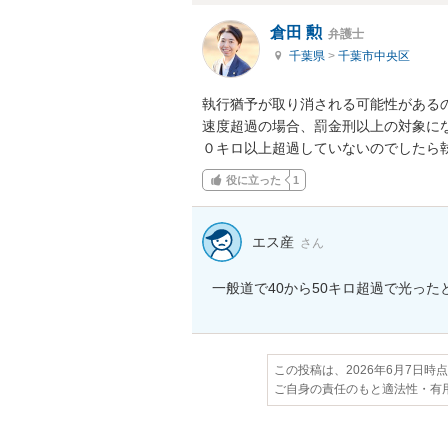
倉田 勲
弁護士
千葉県
>
千葉市中央区
執行猶予が取り消される可能性がある
速度超過の場合、罰金刑以上の対象に
０キロ以上超過していないのでしたら
役に立った
1
エス産
さん
一般道で40から50キロ超過で光った
この投稿は、2026年6月7日時
ご自身の責任のもと適法性・有