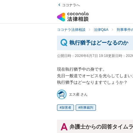
ココナラへ
ココナラ法律相談
法律Q&A
刑事事件の
執行猶予はどーなるのか
公開日時：
2026年6月7日 19:18
更新日時：
202
現在執行猶予中の身です。

先日一般道でオービスを光らしてしまいま
執行猶予はどーなりますでしょうか？
エス産 さん
加害者
刑事裁判
弁護士からの回答タイム