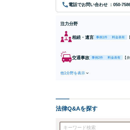
電話でお問い合わせ
注力分野
相続・遺言
事例1件
料金表有
交通事故
【弁
事例2件
料金表有
障
方
他1分野を表示
で
を
法律Q&Aを探す