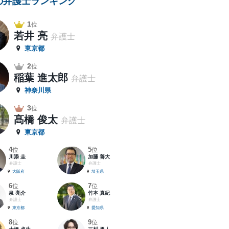
の弁護士ランキング
1
位
若井 亮
弁護士
東京都
2
位
稲葉 進太郎
弁護士
神奈川県
3
位
髙橋 俊太
弁護士
東京都
4
5
位
位
川添 圭
加藤 善大
弁護士
弁護士
大阪府
埼玉県
6
7
位
位
泉 亮介
竹本 真紀
弁護士
弁護士
東京都
愛知県
8
9
位
位