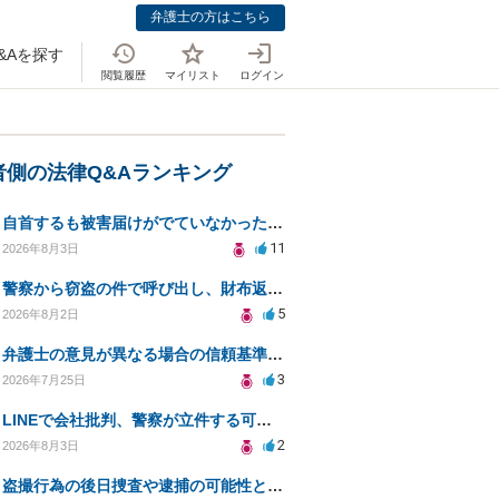
弁護士の方はこちら
&Aを探す
閲覧履歴
マイリスト
ログイン
者側の法律Q&Aランキング
自首するも被害届けがでていなかった場合
11
2026年8月3日
警察から窃盗の件で呼び出し、財布返却で自首すべきか？
5
2026年8月2日
弁護士の意見が異なる場合の信頼基準について教えてください
3
2026年7月25日
LINEで会社批判、警察が立件する可能性は？
2
2026年8月3日
盗撮行為の後日捜査や逮捕の可能性と初動対応について