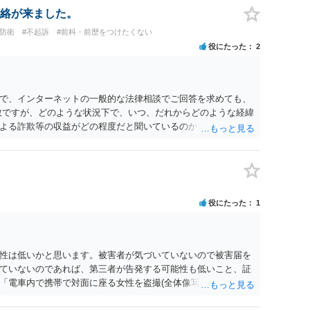
人の反省の言葉だけで十分であり、実刑となるか微妙な事案で
絡が来ました。
とんど効果は望めないというのが実感です。
防衛
#不起訴
#前科・前歴をつけたくない
役にたった
2
で、インターネットの一般的な法律相談でご回答を求めても、
数ですが、どのような状況下で、いつ、だれからどのような経緯
よる詐欺等の収益がどの程度だと聞いているのかということに
れたうえで対処方法を探された方がよいと思われます。 一般論
ーダーを持参して取り調べ内容を録音することは必須だと考え
役にたった
1
性は低いかと思います。被害者が気づいていないので被害届を
ていないのであれば、第三者が告発する可能性も低いこと、証
「電車内で携帯で対面に座る女性を盗撮(全体像写真1枚と5秒程
ど強調したものではありません。」とありますが、少なくとも捜