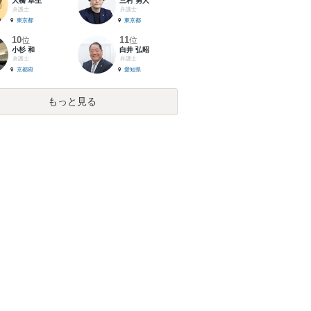
大橋 卓生
三村 勇人
弁護士
弁護士
東京都
東京都
10
11
位
位
小杉 和
白井 弘昭
弁護士
弁護士
京都府
愛知県
もっと見る