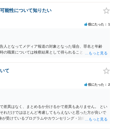
可能性について知りたい
役にたった
1
告人となってメディア報道の対象となった場合、罪名と年齢
時の職業については検察結果として得られることが通常です。
いて
役にたった
2
で差異はなく、まとめるか分けるかで差異もありません。 とい
それだけではほとんど考慮してもらえないと思った方が良いで
自身が受けているプログラムやカウンセリング・治療の内容 ・利
と連携した職業支援の内容や具体的な就労・監督状況） ・監督
と実現可能性があるものでなければあまり意味がありません。