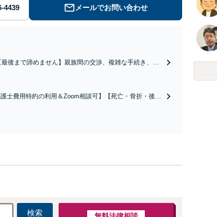
メールでお問い合わせ
【最後まで諦めません】親族間の交渉、複雑な手続き、全
て対応します！不利な条件で合意してしまう前にご相談く
ださい。【土地・不動産】長期化している問題もできる限
り円滑な交渉へと導きます。事業承継／相続放棄も対応可
護士費用特約の利用＆Zoom相談可】【死亡・骨折・後遺
能。【JR千葉駅近く】駐車場あり
害・むち打ち等】交通事故でご家族がなくなってしまった
やお怪我された方はまずご相談ください。ご自身での対応
は損をしてしまうかもしれません。代わりに交渉・手続き
し、負担を軽減。
検索
無料法律相談