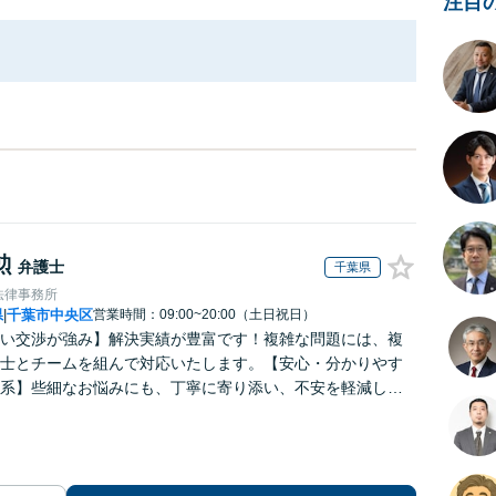
注目
勲
弁護士
千葉県
法律事務所
県
千葉市中央区
営業時間：09:00~20:00（土日祝日）
|
い交渉が強み】解決実績が豊富です！複雑な問題には、複
士とチームを組んで対応いたします。【安心・分かりやす
系】些細なお悩みにも、丁寧に寄り添い、不安を軽減しま
はお気軽にご相談ください。