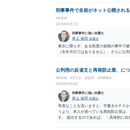
刑事事件で名前がネット公開される
#加害者
2026年8月7日
刑事事件に強い弁護士
井上 祐司
弁護士
東京に限らず、ある程度の規模の事件で被
（生年月日ではありません）、さらに公判
公判用の反省文と再発防止策、につ
#加害者
#万引き・窃盗罪
#刑事裁判
2026年8月6日
刑事事件に強い弁護士
井上 祐司
弁護士
率直なことを言いますと、手書きかＰＣか
うより、本人が述べている再犯防止策は、
す。 提出するのであれば、 ・具体的に
用している再犯防止策（例えば保護観察所
者の証言 など、証拠で担保された客観性