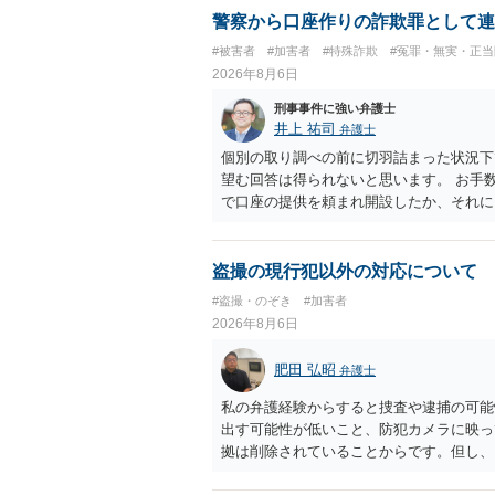
もともと執行猶予が狙える事案であれば本
警察から口座作りの詐欺罪として連
は、本人が再発防止策をいくら述べてもほ
#被害者
#加害者
#特殊詐欺
#冤罪・無実・正当
2026年8月6日
刑事事件に強い弁護士
井上 祐司
弁護士
個別の取り調べの前に切羽詰まった状況下
望む回答は得られないと思います。 お手
で口座の提供を頼まれ開設したか、それに
ついて、お近くで詳細な法律相談を受けら
でいえば、任意取り調べの場合、ＩＣレコ
ます。
盗撮の現行犯以外の対応について
#盗撮・のぞき
#加害者
2026年8月6日
肥田 弘昭
弁護士
私の弁護経験からすると捜査や逮捕の可能
出す可能性が低いこと、防犯カメラに映っ
拠は削除されていることからです。但し、
度の動画)してしまいました。下着や胸な