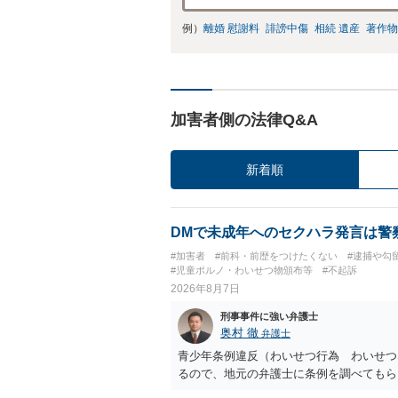
例）
離婚 慰謝料
誹謗中傷
相続 遺産
著作物
加害者側の法律Q&A
新着順
DMで未成年へのセクハラ発言は警
#加害者
#前科・前歴をつけたくない
#逮捕や勾
#児童ポルノ・わいせつ物頒布等
#不起訴
2026年8月7日
刑事事件に強い弁護士
奥村 徹
弁護士
青少年条例違反（わいせつ行為 わいせつ
るので、地元の弁護士に条例を調べてもら