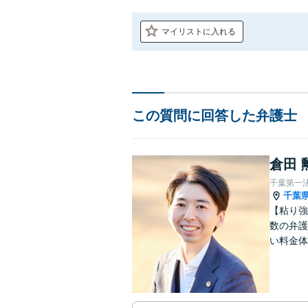
マイリストに入れる
この質問に回答した弁護士
倉田 
千葉第一
千葉
【粘り強
数の弁護
い料金体
す。まず