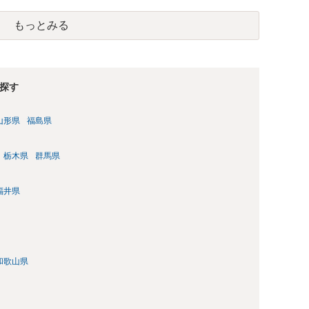
逮捕勾留されるケースが私の弁護経験では多くなった印象です
惑防止条例違反になることもあります）。2度としないことを
もっとみる
。
探す
山形県
福島県
栃木県
群馬県
福井県
和歌山県