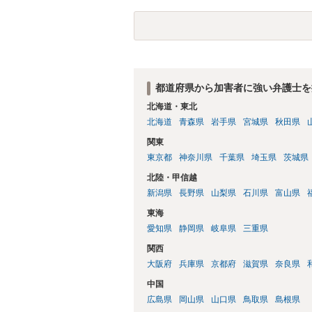
査段階では性的姿態等撮影罪の被疑事実で
（最終的には不起訴ないし各都道府県の迷
お勧めいたします。ご参考にしてください
都道府県から加害者に強い弁護士を
北海道・東北
北海道
青森県
岩手県
宮城県
秋田県
関東
東京都
神奈川県
千葉県
埼玉県
茨城県
北陸・甲信越
新潟県
長野県
山梨県
石川県
富山県
東海
愛知県
静岡県
岐阜県
三重県
関西
大阪府
兵庫県
京都府
滋賀県
奈良県
中国
広島県
岡山県
山口県
鳥取県
島根県