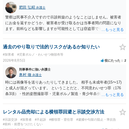
肥田 弘昭
弁護士
警察は民事不介入ですので示談斡旋のようなことはしません。被害者
にお金を返すかどうか、被害者が受け取るかは当事者間の問題になり
ます。前科なども影響しますが可能性としては窃盗罪ですので、逮捕
勾留や略式起訴などの可能性もあります。ご参考にしてください。
過去のやり取りで法的リスクがあるか知りたい
#加害者
#児童ポルノ・わいせつ物頒布等
2026年8月5日
役にたった
2
刑事事件に強い弁護士
奥村 徹
弁護士
時には画像等を送りあったりしてきました。 相手も未成年者(15〜17)
と成人が混ざっています。 ということだと、不同意わいせつ罪（176
条3項）・性的姿態撮影罪・児童ポルノ製造・青少年条例違反（わいせ
つ行為 児童ポルノ要求）などが検討されます。 重い罪もあるの
で、警察にバレれば、それなりの捜査を受けるでしょう。
レンタル品売却による横領罪回避と示談交渉方法
#示談交渉
#加害者
#不起訴
#横領罪・背任罪
#逮捕や勾留の阻止・準抗告
#前科・前歴をつけたくない