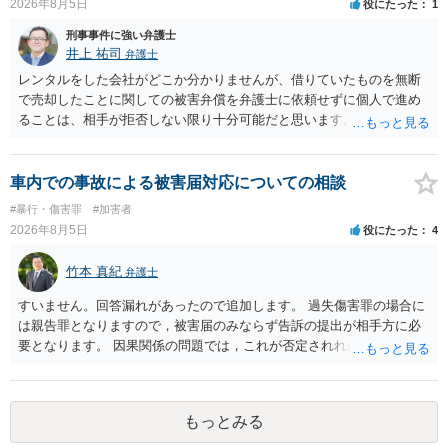
2026年8月5日
役にたった
1
刑事事件に強い弁護士
井上 祐司
弁護士
レンタルをした会社がどこか分かりませんが、借りていたものを無断
で売却したことに関しての被害弁償を弁護士に依頼せずに個人で進め
ることは、相手が拒否しない限り十分可能だと思います。 見積を出し
てもらって、それが妥当か（正規品の市場価格と大きく齟齬がない
か）、弁護士に法律相談において助言をもらえば足りるでしょう。
車内での事故による被害届対応についての相談
#暴行・傷害罪
#加害者
2026年8月5日
役にたった
4
竹本 真紀
弁護士
すいません。回答漏れがあったので追加します。 過失傷害罪の場合に
は親告罪となりますので，被害届のみならず告訴の提出が相手方に必
要となります。 因果関係の問題では，これが否定されれば ①刑事的に
は傷害が否定されるので，故意が認められれば暴行罪，過失のみと判
断されれば処罰規定がない状態になると思います。 ②民事的には傷害
部分が否定されますので，暴行行為自体による損害（慰謝料的なもの
もっとみる
になるでしょうか…）だけが対象となってきます。