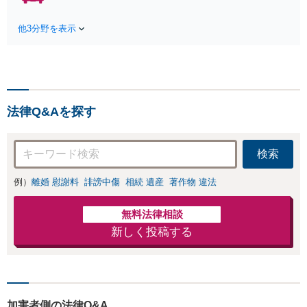
費用特約利用可】交渉から訴訟まで
対応/後遺障害等級・過失割合・主婦
他3分野を表示
休損・評価損等、正当な賠償が得ら
れるようにサポート
法律Q&Aを探す
検索
例）
離婚 慰謝料
誹謗中傷
相続 遺産
著作物 違法
無料法律相談
新しく投稿する
加害者側の法律Q&A