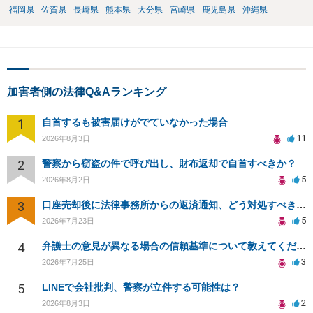
福岡県
佐賀県
長崎県
熊本県
大分県
宮崎県
鹿児島県
沖縄県
加害者側の法律Q&Aランキング
1
自首するも被害届けがでていなかった場合
11
2026年8月3日
2
警察から窃盗の件で呼び出し、財布返却で自首すべきか？
5
2026年8月2日
3
口座売却後に法律事務所からの返済通知、どう対処すべきか？
5
2026年7月23日
4
弁護士の意見が異なる場合の信頼基準について教えてください
3
2026年7月25日
5
LINEで会社批判、警察が立件する可能性は？
2
2026年8月3日