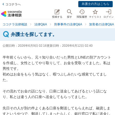
弁護士の方はこちら
ココナラへ
投稿する
探す
閲覧履歴
マイリスト
ログイン
ココナラ法律相談
法律Q&A
刑事事件の法律Q&A
加害者の法律Q&A
弁護士を探してます。
公開日時：
2026年6月9日 02:16
更新日時：
2026年6月12日 02:40
半年前くらいから、元々知り合いだった男性とLINEの別アカウント
を作成し、女性としてやり取りして、お金を受取ってました。私は
男性です。

初めはお金をもらう気はなく、暇つぶしみたいな感覚でしてまし
た。

その流れでお金の話になり、口座に送金してあげるという話にな
り、私とは違う人の口座へ送金してもらってました。

先日その人が別の件よくある口座を郵送してもらえれば、融資しま
すというやつで、郵送してしまったらしく、銀行窓口で私に送金し