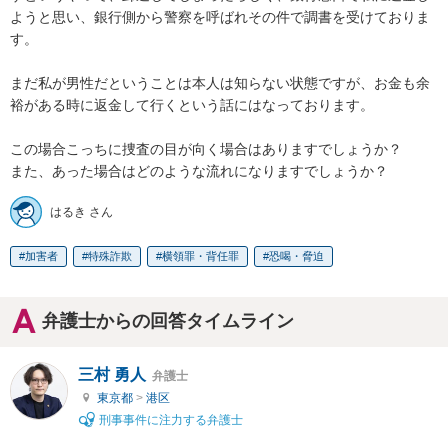
ようと思い、銀行側から警察を呼ばれその件で調書を受けておりま
す。

まだ私が男性だということは本人は知らない状態ですが、お金も余
裕がある時に返金して行くという話にはなっております。

この場合こっちに捜査の目が向く場合はありますでしょうか？

また、あった場合はどのような流れになりますでしょうか？
はるき さん
加害者
特殊詐欺
横領罪・背任罪
恐喝・脅迫
弁護士からの回答タイムライン
三村 勇人
弁護士
東京都
>
港区
刑事事件に注力する弁護士