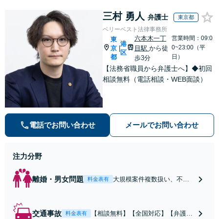
三村 勇人
弁護士
東京都
ベリーベスト法律事務所
六本木一丁
営業時間：09:0
東
港
0~23:00（平
京
目駅
から徒
|
区
都
日）
歩3分
【法務省職員から弁護士へ】◆初回
相談無料（電話相談・WEB面談）
電話でお問い合わせ
メールでお問い合わせ
注力分野
離婚・男女問題
大規模案件複数扱い、不貞
料金表有
慰謝料/離婚/婚姻費用/財産
分与/監護権/養育費/親権/子
の引き渡し、解決実績が豊
交通事故
【相談無料】【全国対応】【弁護士
料金表有
富