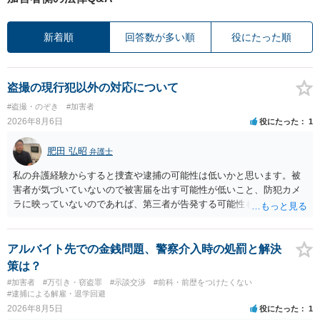
新着順
回答数が多い順
役にたった順
盗撮の現行犯以外の対応について
#盗撮・のぞき
#加害者
2026年8月6日
役にたった
1
肥田 弘昭
弁護士
私の弁護経験からすると捜査や逮捕の可能性は低いかと思います。被
害者が気づいていないので被害届を出す可能性が低いこと、防犯カメ
ラに映っていないのであれば、第三者が告発する可能性も低いこと、
証拠は削除されていることからです。但し、「電車内で携帯で対面に
座る女性を盗撮(全体像写真1枚と5秒程度の動画)してしまいました。下
着や胸など強調したものではありません。」とありますが、少なくと
アルバイト先での金銭問題、警察介入時の処罰と解決
も捜査段階では性的姿態等撮影罪の被疑事実で逮捕勾留されるケース
策は？
が私の弁護経験では多くなった印象です（最終的には不起訴ないし各
#加害者
#万引き・窃盗罪
#示談交渉
#前科・前歴をつけたくない
都道府県の迷惑防止条例違反になることもあります）。2度としないこ
#逮捕による解雇・退学回避
とをお勧めいたします。ご参考にしてください。
2026年8月5日
役にたった
1