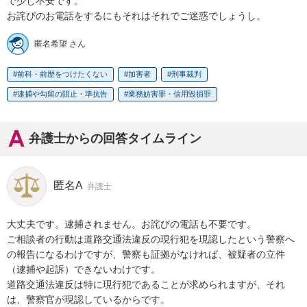
で少し不安です。

お詫びのお電話をするにもそれはそれでご迷惑でしょうし。
匿名希望 さん
前科・前歴をつけたくない
加害者
刑事裁判
逮捕や勾留の阻止・準抗告
業務妨害罪・信用毀損罪
弁護士からの回答タイムライン
匿名A
弁護士
大丈夫です。逮捕されません。お詫びの電話も不要です。

ご相談者の行動は道路交通法違反の現行犯を現認したという警察へ
の報告になるわけですが、警察も証拠がなければ、被疑者の立件
（逮捕や起訴）できないわけです。

道路交通法違反は特に現行犯であることが求められますが、それ
は、警察官が現認しているからです。
