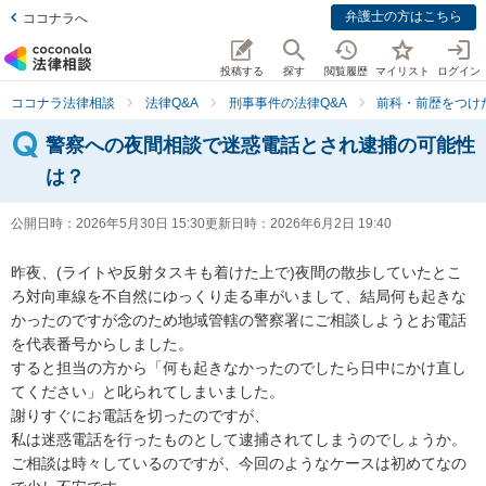
弁護士の方はこちら
ココナラへ
投稿する
探す
閲覧履歴
マイリスト
ログイン
ココナラ法律相談
法律Q&A
刑事事件の法律Q&A
前科・前歴をつけ
警察への夜間相談で迷惑電話とされ逮捕の可能性
は？
公開日時：
2026年5月30日 15:30
更新日時：
2026年6月2日 19:40
昨夜、(ライトや反射タスキも着けた上で)夜間の散歩していたとこ
ろ対向車線を不自然にゆっくり走る車がいまして、結局何も起きな
かったのですが念のため地域管轄の警察署にご相談しようとお電話
を代表番号からしました。

すると担当の方から「何も起きなかったのでしたら日中にかけ直し
てください」と叱られてしまいました。

謝りすぐにお電話を切ったのですが、

私は迷惑電話を行ったものとして逮捕されてしまうのでしょうか。
ご相談は時々しているのですが、今回のようなケースは初めてなの