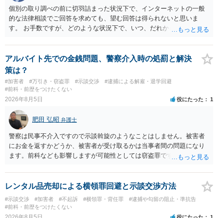
個別の取り調べの前に切羽詰まった状況下で、インターネットの一般
的な法律相談でご回答を求めても、望む回答は得られないと思いま
す。 お手数ですが、どのような状況下で、いつ、だれからどのような
経緯で口座の提供を頼まれ開設したか、それによる詐欺等の収益がど
の程度だと聞いているのかということについて、お近くで詳細な法律
相談を受けられたうえで対処方法を探された方がよいと思われます。
アルバイト先での金銭問題、警察介入時の処罰と解決
一般論でいえば、任意取り調べの場合、ＩＣレコーダーを持参して取
策は？
り調べ内容を録音することは必須だと考えます。
#加害者
#万引き・窃盗罪
#示談交渉
#逮捕による解雇・退学回避
#前科・前歴をつけたくない
2026年8月5日
役にたった
1
肥田 弘昭
弁護士
警察は民事不介入ですので示談斡旋のようなことはしません。被害者
にお金を返すかどうか、被害者が受け取るかは当事者間の問題になり
ます。前科なども影響しますが可能性としては窃盗罪ですので、逮捕
勾留や略式起訴などの可能性もあります。ご参考にしてください。
レンタル品売却による横領罪回避と示談交渉方法
#示談交渉
#加害者
#不起訴
#横領罪・背任罪
#逮捕や勾留の阻止・準抗告
#前科・前歴をつけたくない
2026年8月5日
役にたった
1