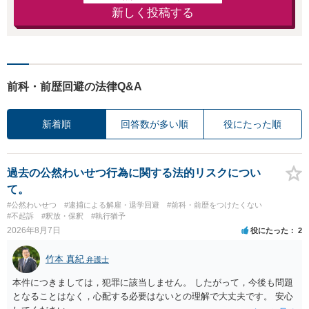
新しく投稿する
前科・前歴回避の法律Q&A
新着順
回答数が多い順
役にたった順
過去の公然わいせつ行為に関する法的リスクについ
て。
#公然わいせつ
#逮捕による解雇・退学回避
#前科・前歴をつけたくない
#不起訴
#釈放・保釈
#執行猶予
2026年8月7日
役にたった
2
竹本 真紀
弁護士
本件につきましては，犯罪に該当しません。 したがって，今後も問題
となることはなく，心配する必要はないとの理解で大丈夫です。 安心