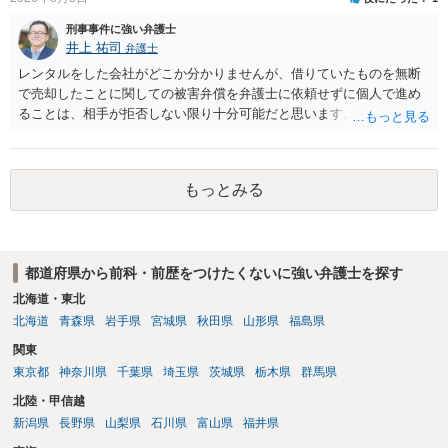
刑事事件に強い弁護士
井上 祐司
弁護士
レンタルをした会社がどこか分かりませんが、借りていたものを無断
で売却したことに関しての被害弁償を弁護士に依頼せずに個人で進め
ることは、相手が拒否しない限り十分可能だと思います。 見積を出し
てもらって、それが妥当か（正規品の市場価格と大きく齟齬がない
か）、弁護士に法律相談において助言をもらえば足りるでしょう。
もっとみる
都道府県から前科・前歴をつけたくないに強い弁護士を探す
北海道・東北
北海道
青森県
岩手県
宮城県
秋田県
山形県
福島県
関東
東京都
神奈川県
千葉県
埼玉県
茨城県
栃木県
群馬県
北陸・甲信越
新潟県
長野県
山梨県
石川県
富山県
福井県