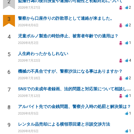
2
盗撮行為の後日捜査や逮捕の可能性と初動対応について
2
2026年7月27日
3
警察から口座作りの詐欺罪として連絡が来ました。
2
2026年8月6日
4
児童ポルノ製造の時効停止、被害者年齢での適用は？
1
2026年8月2日
5
人生終わったかもしれない
4
2026年7月22日
6
機械の不具合ですが、警察沙汰になる事はありますか？
2
2026年7月18日
7
SNSでの未成年者録画、法的問題と対応策について相談したい
1
2026年7月12日
8
アルバイト先での金銭問題、警察介入時の処罰と解決策は？
1
2026年8月5日
9
レンタル品売却による横領罪回避と示談交渉方法
1
2026年8月5日