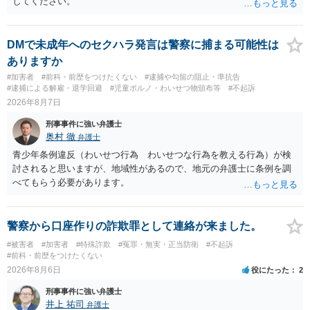
してください。
DMで未成年へのセクハラ発言は警察に捕まる可能性は
ありますか
#加害者
#前科・前歴をつけたくない
#逮捕や勾留の阻止・準抗告
#逮捕による解雇・退学回避
#児童ポルノ・わいせつ物頒布等
#不起訴
2026年8月7日
刑事事件に強い弁護士
奥村 徹
弁護士
青少年条例違反（わいせつ行為 わいせつな行為を教える行為）が検
討されると思いますが、地域性があるので、地元の弁護士に条例を調
べてもらう必要があります。
警察から口座作りの詐欺罪として連絡が来ました。
#被害者
#加害者
#特殊詐欺
#冤罪・無実・正当防衛
#不起訴
#前科・前歴をつけたくない
2026年8月6日
役にたった
2
刑事事件に強い弁護士
井上 祐司
弁護士