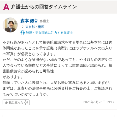
弁護士からの回答タイムライン
森本 偲音
弁護士
東京都
>
港区
離婚・男女問題に注力する弁護士
不貞行為があったとして損害賠償請求をする場合には基本的には肉
体関係があったことを示す証拠（典型的にはラブホテルへの出入り
の写真）が必要となってきます。

ただ、そのような証拠がない場合であっても、やり取りの内容や二
人で会っている頻度などの事情によっては離婚原因と認められ、損
害賠償請求が認められる可能性

があります。

信頼していた人に裏切られ、大変お辛い状況にあると思いますが、

まずは、最寄りの法律事務所に関係資料をご持参の上、ご相談され
てみてはいかがでしょうか。
2026年5月26日 19:17
役に立った
0