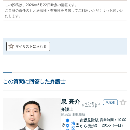
この投稿は、2026年5月22日時点の情報です。
ご自身の責任のもと適法性・有用性を考慮してご利用いただくようお願いい
たします。
マイリストに入れる
この質問に回答した弁護士
泉 亮介
東京都
インタビュ
ーを見る
弁護士
彩結法律事務所
赤坂見附駅
営業時間：10:00
東
港
~20:55（平日）
京
から徒歩3
|
区