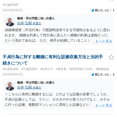
#不倫慰謝料
2026年8月6日
役にたった
1
離婚・男女問題に強い弁護士
白井 弘昭
弁護士
貞操権侵害（不法行為）で慰謝料請求できる可能性があるように思わ
れます。 婚姻を約束して性行為に及んだ＞婚姻の約束は虚偽だった、
という流れであれば。 ただ、相手が結婚していることを知って行為に
及んでいるのであれば、婚姻できないことについて相談者さんの帰責
性も認められそうですので、あまり慰謝料は高額にならないように思
われます。 一度、最寄りの弁護士に相談してみてください。
不貞行為に対する離婚に有利な証拠収集方法と法的手
続きについて
#有責配偶者
#不倫慰謝料
#財産分与
#養育費
#異性関係(不貞等)
#離婚協議
2026年8月5日
役にたった
2
離婚・男女問題に強い弁護士
白井 弘昭
弁護士
＞こちらに有利に離婚するには、どのような証拠が必要でしょうか。
不貞の証拠としては、ライン、カカオのやり取りだけでなく、ホテル
に行った証拠、複数回マンションに滞在した証拠などが有効です。 不
貞の証拠があれば、離婚をさらに有利に進める（離婚したい時期に離
婚する、慰謝料をとるなど）ことができると思われます。 ただし、不