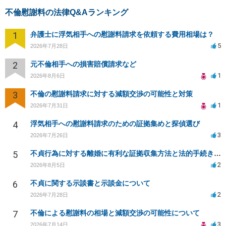
不倫慰謝料の法律Q&Aランキング
1
弁護士に浮気相手への慰謝料請求を依頼する費用相場は？
5
2026年7月28日
2
元不倫相手への損害賠償請求など
1
2026年8月6日
3
不倫の慰謝料請求に対する減額交渉の可能性と対策
1
2026年7月31日
4
浮気相手への慰謝料請求のための証拠集めと探偵選び
3
2026年7月26日
5
不貞行為に対する離婚に有利な証拠収集方法と法的手続きについて
2
2026年8月5日
6
不貞に関する示談書と示談金について
2
2026年7月28日
7
不倫による慰謝料の相場と減額交渉の可能性について
3
2026年7月14日