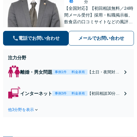
都
分
【全国対応】【初回相談無料／24時
間メール受付】採用・転職掲示板、
飲食店の口コミサイトなどの風評被
害対策など実績あり！【刑事】犯罪
の種類を問わず相談可。可能な限り
電話でお問い合わせ
メールでお問い合わせ
早期対応で駆けつけサポート【労
働】不当解雇・残業代請求はおまか
せください
注力分野
離婚・男女問題
【土日・夜間対応
事例1件
料金表有
可】【初回相談30
分無料】「相手方
から書面を提示さ
インターネット
【初回相談30分無
事例3件
料金表有
れたら、サインす
料】状況に応じて
る前にご相談を」
手段を使い分け、
経験豊富な弁護士
他3分野を表示
適切な方法で投稿
が全力で交渉にあ
の削除・発信者情
たります！相手方
報開示請求をおこ
と直接話す精神的
ないます「企業や
負担を軽減「弁護
お店の風評被害対