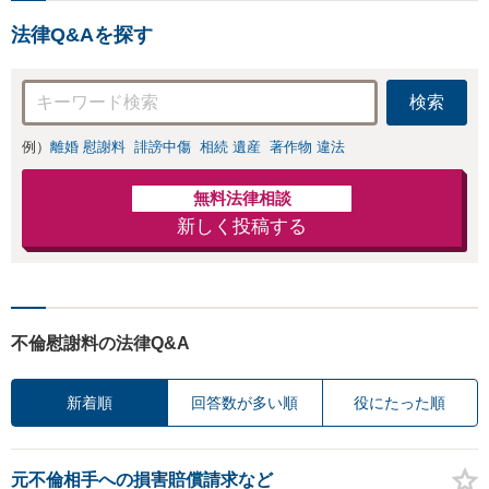
士の交渉で慰謝料
策／売り上げ低下
金額アップ／減額
法律Q&Aを探す
防止のために尽
交渉も対応可」
力」加害者側の対
【完全個室対応】
応可：開示請求の
検索
意見照会が来たと
きの対処法、被害
例）
離婚 慰謝料
誹謗中傷
相続 遺産
著作物 違法
者との示談交渉
無料法律相談
新しく投稿する
不倫慰謝料の法律Q&A
新着順
回答数が多い順
役にたった順
元不倫相手への損害賠償請求など