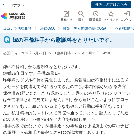
弁護士の方はこちら
ココナラへ
投稿する
探す
閲覧履歴
マイリスト
ログイン
ココナラ法律相談
法律Q&A
離婚・男女問題の法律Q&A
不倫慰謝料
嫁の不倫相手から慰謝料をとりたいです。
公開日時：
2026年5月22日 19:31
更新日時：
2026年5月25日 19:40
嫁の不倫相手から慰謝料をとりたいです。

結婚25年目です。子供26歳1人

昨年嫁のダブル不倫が発覚しました。発覚理由は不倫相手に送るメ
ッセージを間違えて私に送ってきたので(身体の関係がわかる内容。
保存済み)問いただしたら認めました。過去のやり取りのメッセージ
は全て削除されて見ていません。相手から連絡こないようにブロッ
クさせてあり、続いているようなあやしい行動は半年間ありませ
ん。私は精神的なストレスで病院へ通っています。証人として共通
の友人を呼び、不倫の細かい内容を収録しました。

相手の家ではないですが相手近くの待ち合わせ場所までの車のナビ
の履歴、不倫相手の最寄りのETCの請求書もあります。
