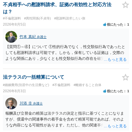
貞発覚後、長期間同居を続けると、不貞を許したとの評価につながる
不貞相手への慰謝料請求、証拠の有効性と対応方法
場合がありますので、ご注意ください。 以上、ご参考まで。
は？
#不倫慰謝料
#異性関係(不貞等)
#慰謝料請求したい側
2026年8月5日
役にたった
1
竹本 真紀
弁護士
【質問①～④】について ①性的行為でなく，性交類似行為であったと
しても慰謝料請求は可能です。しかも，保有している証拠は，交際の
ような関係にあり，少なくとも性交類似行為の存在を確実に証明でき
るものです（裏を返せば，証拠で認められる範囲でしか認めていない
ことを窺わせるものです。）。ですから，慰謝料請求を進めることで
よいと思います。 ただ．慰謝料額については，婚姻破綻に至っていな
法テラスの一括精算について
いとして，この点を考慮されることになるかもしれません。 ②夫との
#婚姻費用(別居中の生活費など)
#不倫慰謝料
#離婚すること自体
今後のことを考えて書いてもらうか否かを検討するのがよいと思いま
2026年8月3日
役にたった
1
す。今ある証拠以上のことを証明（証明力を強めることも含む）でき
るのであれば，前向きに検討を進めるという考え方でもよいでしょ
川添 圭
弁護士
う。慰謝料請求としては証拠として使えることが前提であり，その価
値と夫との関係との均衡のように思います。 ③行政書士に委任をして
報酬及び立替金の精算は法テラスの決定と指示に基づくことになりま
いるのであれば，どのような内容の委任なのか不明ですが，その行政
すが、償還中の関連事件の着手金を含めて精算可能であれば、そのよ
書士との協議になると思います。請求するか，訴訟にするか，その点
うな内容になる可能性があります。ただし、他の関連事件でも相手方
の見極めや，相手方は性交類似行為は認めているのか，それさえも否
から金銭を取得できる場合には個別に考える場合もあります。個別事