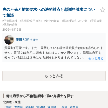
定しているのかによって，考え方・進め方は変わってくると思いま
情によって対応が違いますので、法テラスへお尋ねいただいた方が確
す。 ④性交類似行為を認めているにもかかわらず支払を拒否するので
実です。
夫の不倫と離婚要求への法的対応と慰謝料請求につい
あれば，本人（行政書士でも同じだと思います。）への対応ではあま
て相談
り変わらないように思います。減額で折り合えるなら本人様の交渉で
#不倫慰謝料
#異性関係(不貞等)
#婚外の妊娠
#慰謝料請求したい側
#育児放棄
もよいように思いますが，ゼロかどうかの観点であれば，訴訟に進む
#悪意の遺棄
しかなくなるようにも思います。そうしますと，お近くの弁護士に相
2026年8月2日
談して進めることを検討した方がよいようにも思います。
肥田 弘昭
弁護士
質問1は可能です。また、同居している場合破綻抗弁はほぼ認められま
せん。質問２は自宅に請求するのはよいかと思います。職場は自宅を
知っている以上は違法になる危険もありますのでしない方が良いで
す。質問３は可能かと思います。質問４は悪意の遺棄などに該当する
かと思います。有責配偶者ですので相手方からの離婚は拒否しても仮
に訴訟されても法的に成立しません。質問５は認知すると養育費支払
もっとみる
い、相続権が発生します。合意があれば法的に可能ですが法律で強制
することはできません。質問６は可能です。質問７は不貞行為の写真
データ（ハメ撮り）、第三者撮影の腕組み写真、夫の自白録音まであ
るのであれば十分かと思います。ご参考にしてください。
都道府県から不倫慰謝料に強い弁護士を探す
北海道・東北
北海道
青森県
岩手県
宮城県
秋田県
山形県
福島県