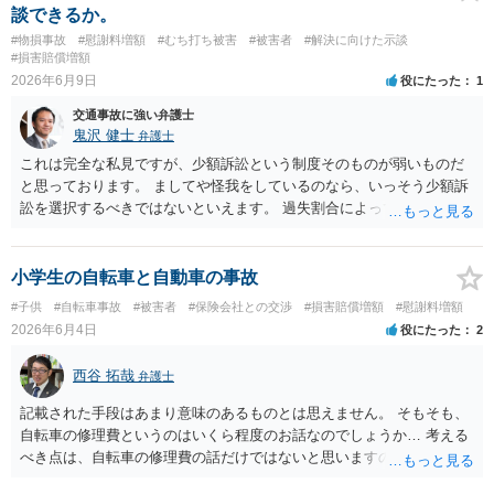
談できるか。
#物損事故
#慰謝料増額
#むち打ち被害
#被害者
#解決に向けた示談
#損害賠償増額
2026年6月9日
役にたった
1
交通事故に強い弁護士
鬼沢 健士
弁護士
これは完全な私見ですが、少額訴訟という制度そのものが弱いものだ
と思っております。 ましてや怪我をしているのなら、いっそう少額訴
訟を選択するべきではないといえます。 過失割合によって請求金額が
変わってきます。 無過失かそれに近い状況なら通常訴訟を視野に入れ
た方が良いでしょう。
小学生の自転車と自動車の事故
#子供
#自転車事故
#被害者
#保険会社との交渉
#損害賠償増額
#慰謝料増額
2026年6月4日
役にたった
2
西谷 拓哉
弁護士
記載された手段はあまり意味のあるものとは思えません。 そもそも、
自転車の修理費というのはいくら程度のお話なのでしょうか… 考える
べき点は、自転車の修理費の話だけではないと思いますので、 一度、
法律相談をどこかで受けられることをオススメいたします。