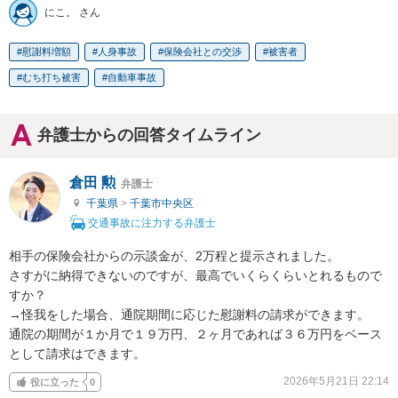
にこ。 さん
慰謝料増額
人身事故
保険会社との交渉
被害者
むち打ち被害
自動車事故
弁護士からの回答タイムライン
倉田 勲
弁護士
千葉県
>
千葉市中央区
交通事故に注力する弁護士
相手の保険会社からの示談金が、2万程と提示されました。

さすがに納得できないのですが、最高でいくらくらいとれるもので
すか？

→怪我をした場合、通院期間に応じた慰謝料の請求ができます。

通院の期間が１か月で１９万円、２ヶ月であれば３６万円をベース
として請求はできます。
2026年5月21日 22:14
役に立った
0