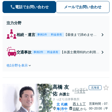
気軽にご相談ください。
電話でお問い合わせ
メールでお問い合わせ
注力分野
相続・遺言
【最後まで諦めませ
事例1件
料金表有
ん】親族間の交渉、複
雑な手続き、全て対応
します！不利な条件で
交通事故
【弁護士費用特約の利用＆
事例2件
料金表有
合意してしまう前にご
Zoom相談可】【死亡・骨
相談ください。【土
折・後遺障害・むち打ち
地・不動産】長期化し
他1分野を表示
等】交通事故でご家族がな
ている問題もできる限
くなってしまった方やお怪
り円滑な交渉へと導き
我された方はまずご相談く
ます。事業承継／相続
ださい。ご自身での対応で
放棄も対応可能。【JR
髙橋 友
は損をしてしまうかもしれ
北海道
インタビュ
千葉駅近く】駐車場あ
ません。代わりに交渉・手
ーを見る
佑
弁護士
り
続きをし、負担を軽減。
さっぽろ法律事務所
西１１丁
営業時間：07:
北
札幌
00~20:00（平
海
市中
目駅
から
|