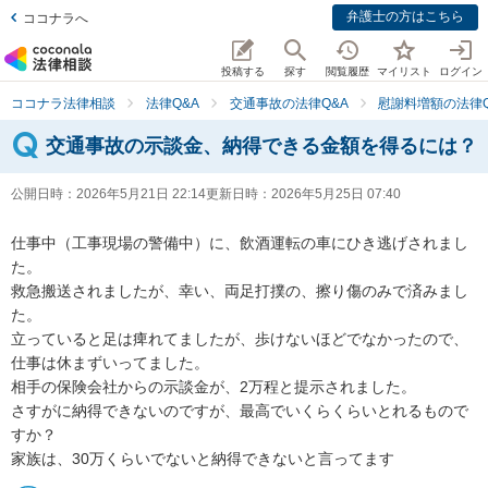
弁護士の方はこちら
ココナラへ
投稿する
探す
閲覧履歴
マイリスト
ログイン
ココナラ法律相談
法律Q&A
交通事故の法律Q&A
慰謝料増額の法律Q
交通事故の示談金、納得できる金額を得るには？
公開日時：
2026年5月21日 22:14
更新日時：
2026年5月25日 07:40
仕事中（工事現場の警備中）に、飲酒運転の車にひき逃げされまし
た。

救急搬送されましたが、幸い、両足打撲の、擦り傷のみで済みまし
た。

立っていると足は痺れてましたが、歩けないほどでなかったので、
仕事は休まずいってました。

相手の保険会社からの示談金が、2万程と提示されました。

さすがに納得できないのですが、最高でいくらくらいとれるもので
すか？

家族は、30万くらいでないと納得できないと言ってます