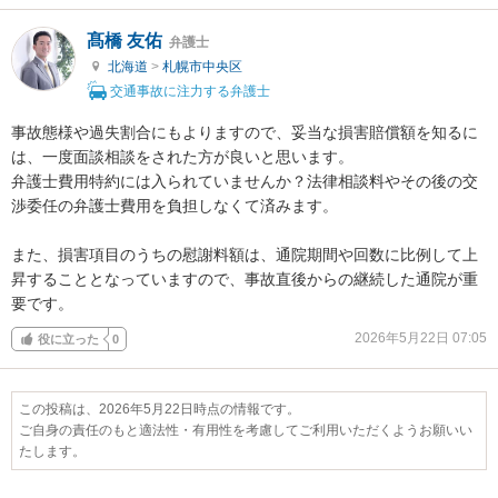
髙橋 友佑
弁護士
北海道
>
札幌市中央区
交通事故に注力する弁護士
事故態様や過失割合にもよりますので、妥当な損害賠償額を知るに
は、一度面談相談をされた方が良いと思います。

弁護士費用特約には入られていませんか？法律相談料やその後の交
渉委任の弁護士費用を負担しなくて済みます。

また、損害項目のうちの慰謝料額は、通院期間や回数に比例して上
昇することとなっていますので、事故直後からの継続した通院が重
要です。
2026年5月22日 07:05
役に立った
0
この投稿は、2026年5月22日時点の情報です。
ご自身の責任のもと適法性・有用性を考慮してご利用いただくようお願いい
たします。