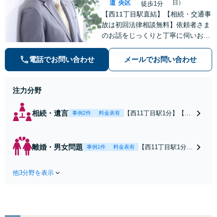
道
央区
日）
徒歩1分
【西11丁目駅直結】【相続・交通事
故は初回法律相談無料】依頼者さま
のお話をじっくりと丁寧に伺いお気
持ちに寄り添いながら最善の解決策
を共に考えていきます。弁護士に相
電話でお問い合わせ
メールでお問い合わせ
談するだけでも解決の道筋が見えて
気持ちが楽になることもあります。
お気軽にご相談ください。
注力分野
相続・遺言
【西11丁目駅1分】【初
事例2件
料金表有
回法律相談無料】遺産
分割協議や遺言作成、
相続放棄など、お困り
離婚・男女問題
【西11丁目駅1分】
事例1件
料金表有
の際はぜひご相談くだ
【離婚事件を専門
さい。じっくりと耳を
に扱う委員会で副
傾け、状況やお気持ち
他3分野を表示
委員長】依頼者さ
を丁寧に受け止めなが
まの精神的な負担
ら、最適な解決策を一
を軽減できるよ
緒に考えてまいりま
う、じっくりとお
す。【電話・メール・W
話を伺い、お気持