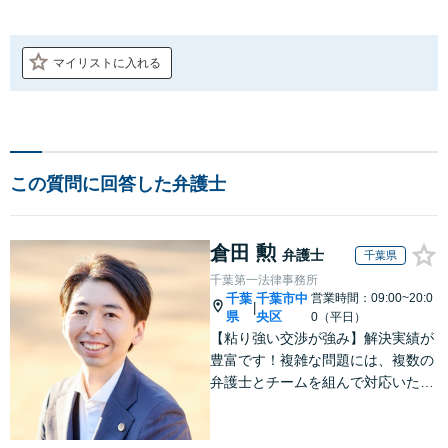
マイリストに入れる
この質問に回答した弁護士
倉田 勲
弁護士
千葉県
千葉第一法律事務所
千葉
千葉市中
営業時間：09:00~20:0
|
県
央区
0（平日）
【粘り強い交渉が強み】解決実績が
豊富です！複雑な問題には、複数の
弁護士とチームを組んで対応いたし
ます。【安心・分かりやすい料金体
系】些細なお悩みにも、丁寧に寄り
添い、不安を軽減します。まずはお