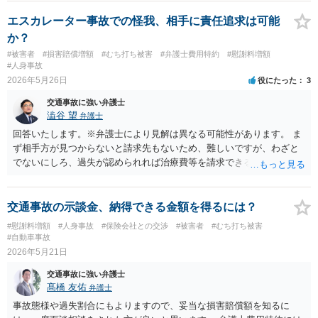
エスカレーター事故での怪我、相手に責任追求は可能
か？
#被害者
#損害賠償増額
#むち打ち被害
#弁護士費用特約
#慰謝料増額
#人身事故
2026年5月26日
役にたった
3
交通事故に強い弁護士
澁谷 望
弁護士
回答いたします。※弁護士により見解は異なる可能性があります。 ま
ず相手方が見つからないと請求先もないため、難しいですが、わざと
でないにしろ、過失が認められれば治療費等を請求できる可能性があ
ります。 保存されていない可能性もありますが、一度駅員さんに防犯
カメラの映像が残っていないかを尋ねてみてもいいかもしれません
（ただし、映像だけでは相手が特定できない可能性が高いです。）。
交通事故の示談金、納得できる金額を得るには？
#慰謝料増額
#人身事故
#保険会社との交渉
#被害者
#むち打ち被害
#自動車事故
2026年5月21日
交通事故に強い弁護士
髙橋 友佑
弁護士
事故態様や過失割合にもよりますので、妥当な損害賠償額を知るに