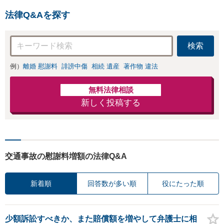
EB相談可】
ちに寄り添うこと
法律Q&Aを探す
を大切にしていま
す。離婚するか悩
んでいる段階でも
検索
ご相談ください。
例）
離婚 慰謝料
誹謗中傷
相続 遺産
著作物 違法
無料法律相談
新しく投稿する
交通事故の慰謝料増額の法律Q&A
新着順
回答数が多い順
役にたった順
少額訴訟すべきか、また賠償額を増やして弁護士に相