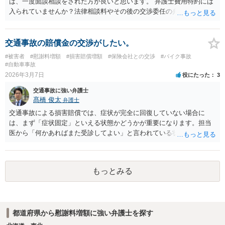
は、一度面談相談をされた方が良いと思います。 弁護士費用特約には
入られていませんか？法律相談料やその後の交渉委任の弁護士費用を
負担しなくて済みます。 また、損害項目のうちの慰謝料額は、通院期
間や回数に比例して上昇することとなっていますので、事故直後から
の継続した通院が重要です。
交通事故の賠償金の交渉がしたい。
#被害者
#慰謝料増額
#損害賠償増額
#保険会社との交渉
#バイク事故
#自動車事故
2026年3月7日
役にたった
3
交通事故に強い弁護士
髙橋 俊太
弁護士
交通事故による損害賠償では、症状が完全に回復していない場合に
は、まず「症状固定」といえる状態かどうかが重要になります。担当
医から「何かあればまた受診してよい」と言われている状況で、現在
も痛みや物を持つことが難しい状態が続いているのであれば、必ずし
も症状固定と評価されるとは限りません。その場合には、治療継続の
必要性や症状の状況について医師に改めて相談することも検討されま
もっとみる
す。 また、保険会社から示談金の提示があったとしても、直ちに応じ
る必要はありません。治療状況や症状の程度、後遺障害の可能性など
によっては、後遺障害等級認定の申請を検討することもありますし、
慰謝料や休業損害などの算定方法についても交渉の余地がある場合が
都道府県から慰謝料増額に強い弁護士を探す
あります。 そのため、現在の症状や通院状況、保険会社から提示され
ている内容を整理したうえで、示談に応じるかどうかを判断すること