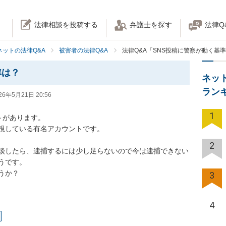
法律相談を投稿する
弁護士を探す
法律Q
ネットの法律Q&A
被害者の法律Q&A
法律Q&A「SNS投稿に警察が動く基
準は？
ネッ
ラン
26年5月21日 20:56
1
があります。

視している有名アカウントです。

2
談したら、逮捕するには少し足らないので今は逮捕できない
です。

うか？
3
4