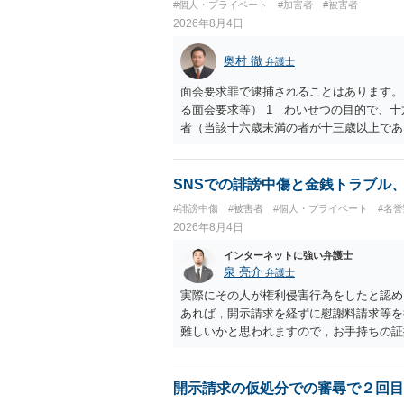
#個人・プライベート
#加害者
#被害者
2026年8月4日
奥村 徹
弁護士
面会要求罪で逮捕されることはあります。
る面会要求等） 1 わいせつの目的で、
者（当該十六歳未満の者が十三歳以上であ
生まれた者に限る。）は、一年以下の拘禁
又は誘惑して面会を要求すること。 二 
金銭その他の利益を供与し、又はその申込
SNSでの誹謗中傷と金銭トラブル
し、よってわいせつの目的で当該十六歳未
#誹謗中傷
#被害者
#個人・プライベート
#名
罰金に処する。
2026年8月4日
インターネットに強い弁護士
泉 亮介
弁護士
実際にその人が権利侵害行為をしたと認め
あれば，開示請求を経ずに慰謝料請求等を
難しいかと思われますので，お手持ちの証
開示請求の仮処分での審尋で２回目