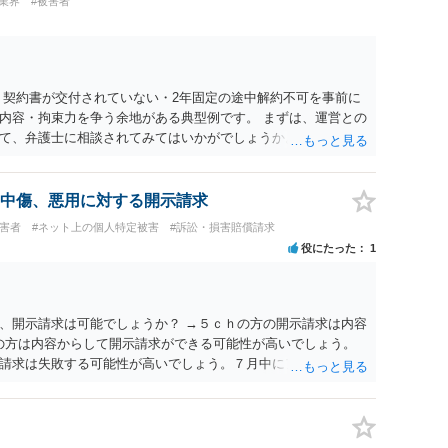
業界
#被害者
 契約書が交付されていない・2年固定の途中解約不可を事前に
内容・拘束力を争う余地がある典型例です。 まずは、運営との
て、弁護士に相談されてみてはいかがでしょうか。 また同時並
書面で退所意思の明確化はしておくべきだと考えます。
中傷、悪用に対する開示請求
被害者
#ネット上の個人特定被害
#訴訟・損害賠償請求
役にたった
1
、開示請求は可能でしょうか？ →５ｃｈの方の開示請求は内容
ramの方は内容からして開示請求ができる可能性が高いでしょう。
請求は失敗する可能性が高いでしょう。７月中にアカウントが
する可能性が高いように思われます。 相手を特定できた場合、
は可能でしょうか？ →訴訟外の交渉で相手方が認めれば負担さ
なった場合は、実際の弁護士費用が認められる場合と認められ
ょう。