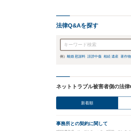
法律Q&Aを探す
例）
離婚 慰謝料
誹謗中傷
相続 遺産
著作物
ネットトラブル被害者側の法律
新着順
事務所との契約に関して