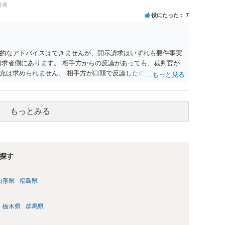
害者
役にたった
7
的なアドバイスはできませんが、開示請求はいずれも要件事実
請求者側にあります。 相手方からの反論があっても、裁判官が
充は求められません。 相手方が口頭で反論したのは、仮処分は
反論となれば、より遅延する可能性がございます。 また、本件
の問題もございます。 開示請求は法律知識が不可欠ですが、それ
択することが重要です。
もっとみる
探す
山形県
福島県
栃木県
群馬県