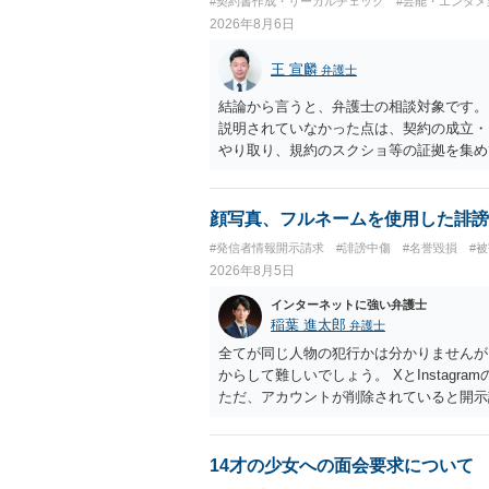
#契約書作成・リーガルチェック
#芸能・エンタメ
2026年8月6日
王 宣麟
弁護士
結論から言うと、弁護士の相談対象です。
説明されていなかった点は、契約の成立・
やり取り、規約のスクショ等の証拠を集め
行で（もしまだされていないのであれば）
顔写真、フルネームを使用した誹謗
#発信者情報開示請求
#誹謗中傷
#名誉毀損
#
2026年8月5日
インターネットに強い弁護士
稲葉 進太郎
弁護士
全てが同じ人物の犯行かは分かりませんが
からして難しいでしょう。 XとInstag
ただ、アカウントが削除されていると開示
削除されている場合、今から進めても失敗
相手に全ての弁護士費用を負担させること
せることができるでしょう。訴訟で判決と
14才の少女への面会要求について
ない場合があり何ともいえないところでし