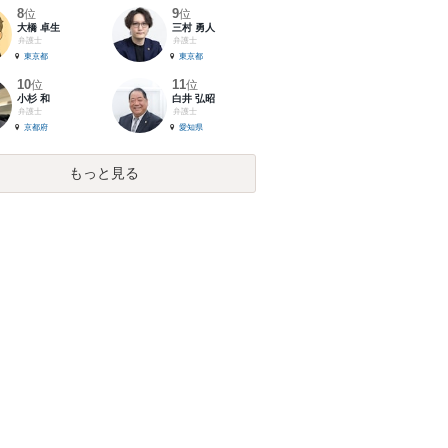
8
9
位
位
大橋 卓生
三村 勇人
弁護士
弁護士
東京都
東京都
10
11
位
位
小杉 和
白井 弘昭
弁護士
弁護士
京都府
愛知県
もっと見る