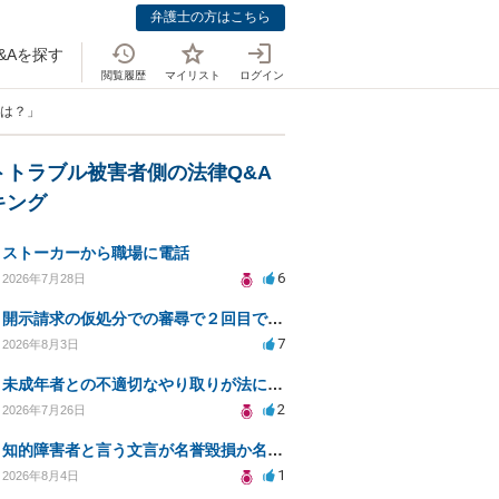
弁護士の方はこちら
&Aを探す
閲覧履歴
マイリスト
ログイン
準は？」
トトラブル被害者側の法律Q&A
キング
ストーカーから職場に電話
6
2026年7月28日
開示請求の仮処分での審尋で２回目で終わらない場合どうしたらいいですか
7
2026年8月3日
未成年者との不適切なやり取りが法に触れる可能性と対処法
2
2026年7月26日
知的障害者と言う文言が名誉毀損か名誉感情の侵害になるか教えてほしい。
1
2026年8月4日