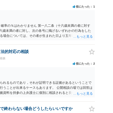
役にたった
1
 確率の％はわかりません 第一八二条（十六歳未満の者に対す
十六歳未満の者に対し、次の各号に掲げるいずれかの行為をした
る場合については、その者が生まれた日より五年以上前の日に
刑又は五十万円以下の罰金に処する。 一 威迫し、偽計を用い
拒まれたにもかかわらず、反復して面会を要求すること。 三
み若しくは約束をして面会を要求すること。 2前項の罪を犯
、法的対応の相談
満の者と面会をした者は、二年以下の拘禁刑又は百万円以下の
誉毀損
役にたった
2
られるものであり，それが証明できる証拠があるということで
行うことが出来るケースもあります。 公開相談の場では回答は
拠資料を持参の上弁護士に個別に相談されると良いでしょう。
で終わらない場合どうしたらいいですか