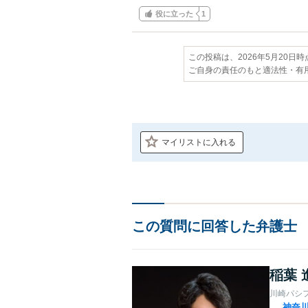
役に立った
1
この投稿は、2026年5月20日
ご自身の責任のもと適法性・有
マイリストに入れる
この質問に回答した弁護士
稲葉 
川崎パシ
神奈