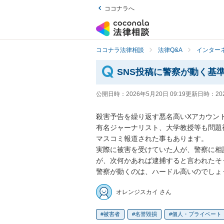
ココナラへ
ココナラ法律相談
法律Q&A
インター
SNS投稿に警察が動く基
公開日時：
2026年5月20日 09:19
更新日時：
20
殺害予告を繰り返す悪名高いXアカウント
有名ジャーナリスト、大学教授等も問題
マスコミ報道された事もあります。

実際に被害を受けていた人が、警察に相
が、次何かあれば逮捕すると言われたそう
警察が動くのは、ハードル高いのでしょ
オレンジスカイ さん
被害者
名誉毀損
個人・プライベート