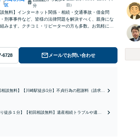
|
区
日）
分
談無料】インターネット関係・相続・交通事故・借金問
・刑事事件など、皆様の法律問題を解決すべく、親身にな
組みます。クチコミ・リピーターの方も多数。お気軽にお
せ下さい。
メールでお問い合わせ
回相談無料】【川崎駅徒歩1分】不貞行為の慰謝料（請求さ
／請求したい）・熟年離婚・年金分割・婚姻費用・養育
財産分与・離婚の慰謝料など実績多数。川崎地域に根ざし
護士として、あなたの人生の再スタートを全力で後押しし
り徒歩１分】【初回相談無料】遺産相続トラブルや遺言
。
相続問題に豊富な実績があります。安心・信頼・丁寧を
の高いリーガルサービスを目指しております。