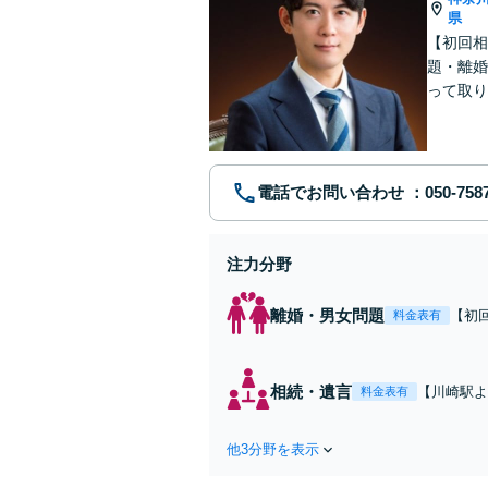
県
【初回相
題・離婚
って取り
問い合わ
電話でお問い合わせ
注力分野
離婚・男女問題
【初
料金表有
れた
費・
た弁
相続・遺言
【川崎駅よ
料金表有
ます
作成などの
心がけ，質
他3分野を表示