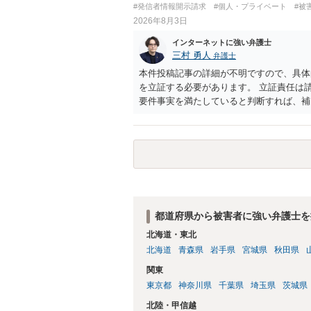
#発信者情報開示請求
#個人・プライベート
#被
2026年8月3日
インターネットに強い弁護士
三村 勇人
弁護士
本件投稿記事の詳細が不明ですので、具体
を立証する必要があります。 立証責任は
要件事実を満たしていると判断すれば、補
迅速性が要求されるためです。 書面での
はXのため、APのIPアドレスの保存期間
だけでは足りず、実務を踏まえた方法を選
都道府県から被害者に強い弁護士を
北海道・東北
北海道
青森県
岩手県
宮城県
秋田県
関東
東京都
神奈川県
千葉県
埼玉県
茨城県
北陸・甲信越