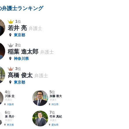
の弁護士ランキング
1
位
若井 亮
弁護士
東京都
2
位
稲葉 進太郎
弁護士
神奈川県
3
位
髙橋 俊太
弁護士
東京都
4
5
位
位
川添 圭
加藤 善大
弁護士
弁護士
大阪府
埼玉県
6
7
位
位
泉 亮介
竹本 真紀
弁護士
弁護士
東京都
愛知県