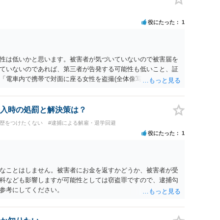
役にたった
1
性は低いかと思います。被害者が気づいていないので被害届を
ていないのであれば、第三者が告発する可能性も低いこと、証
「電車内で携帯で対面に座る女性を盗撮(全体像写真1枚と5秒程
ど強調したものではありません。」とありますが、少なくとも捜
逮捕勾留されるケースが私の弁護経験では多くなった印象です
惑防止条例違反になることもあります）。2度としないことを
入時の処罰と解決策は？
。
前歴をつけたくない
#逮捕による解雇・退学回避
役にたった
1
なことはしません。被害者にお金を返すかどうか、被害者が受
科なども影響しますが可能性としては窃盗罪ですので、逮捕勾
参考にしてください。