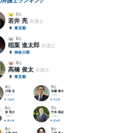
の弁護士ランキング
1
位
若井 亮
弁護士
東京都
2
位
稲葉 進太郎
弁護士
神奈川県
3
位
髙橋 俊太
弁護士
東京都
4
5
位
位
川添 圭
加藤 善大
弁護士
弁護士
大阪府
埼玉県
6
7
位
位
泉 亮介
竹本 真紀
弁護士
弁護士
東京都
愛知県
8
9
位
位