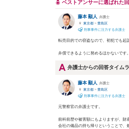
ベストアンサーに選ばれた
藤本 顯人
弁護士
東京都
>
豊島区
刑事事件に注力する弁護士
転売目的での窃盗なので、初犯でも起訴
弁償できるように努めるほかないです
弁護士からの回答タイム
藤本 顯人
弁護士
東京都
>
豊島区
刑事事件に注力する弁護士
元警察官の弁護士です。

前科前歴や被害額にもよりますが、財産
会社の備品の持ち帰りということで、