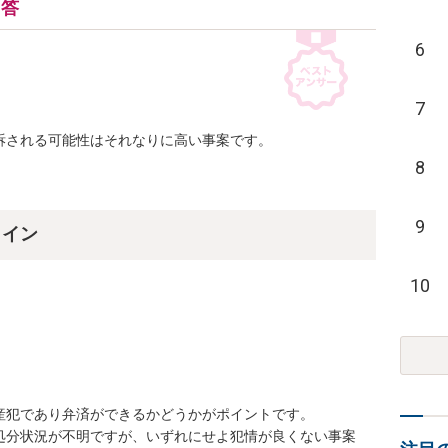
回答
6
7
される可能性はそれなりに高い事案です。

8
。
9
ライン
10
犯であり弁済ができるかどうかがポイントです。

処分状況が不明ですが、いずれにせよ犯情が良くない事案