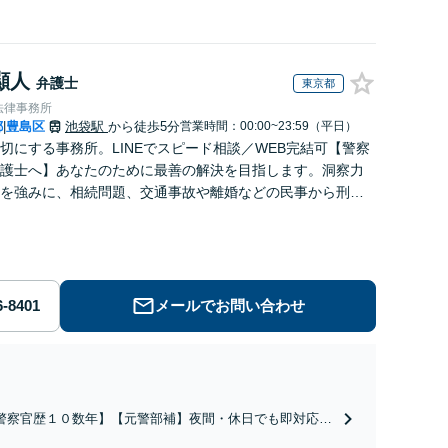
顯人
弁護士
東京都
法律事務所
都
豊島区
池袋駅
から徒歩5分
営業時間：00:00~23:59（平日）
|
切にする事務所。LINEでスピード相談／WEB完結可【警察
護士へ】あなたのために最善の解決を目指します。洞察力
を強みに、相続問題、交通事故や離婚などの民事から刑事
幅広く支援【完全個室】
メールでお問い合わせ
警察官歴１０数年】【元警部補】夜間・休日でも即対応！
即日接見】呼び出し直後や逮捕直後の対応により不起訴・