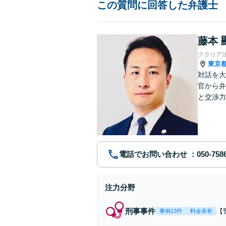
この質問に回答した弁護士
藤本 
クラリア
東京
対話を大
官から弁
と交渉力
事件まで
電話でお問い合わせ
注力分野
刑事事件
【
事例13件
料金表有
【