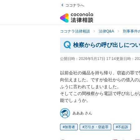
ココナラへ
ココナラ法律相談
法律Q&A
刑事事件の
検察からの呼び出しにつ
公開日時：
2026年5月17日 17:14
更新日時：
20
以前会社の備品を持ち帰り、窃盗の罪で
向伝えました。ですが会社からの借入の
ふうに言われてしまいました。

そしてこの間検察から電話で呼び出しが
能でしょうか。
あああ さん
加害者
万引き・窃盗罪
不起訴