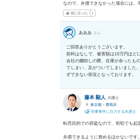
なので、弁償できなかった場合には、
役に立った
1
あああ
さん
ご回答ありがとうございます。

前科はなしで、被害額は10万円ほどに
会社の棚卸しの際、在庫が余ったも
てしまい、足がついてしまいました
ずできない状況となっております。
藤本 顯人
弁護士
東京都
>
豊島区
刑事事件に注力する弁護士
転売目的での窃盗なので、初犯でも起訴
弁償できるように努めるほかないです