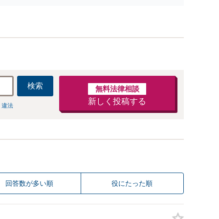
柄釈放実績多数！捜査経験を活かした先回りのサポートが
み。高い交渉力で示談成立へ尽力。少年事件／告訴・告発
経験多数有り
検索
無料法律相談
新しく投稿する
 違法
回答数が多い順
役にたった順