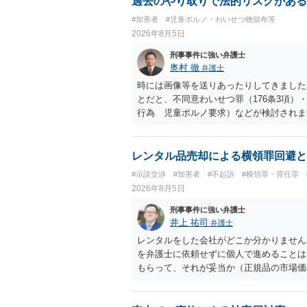
過去のやり取りで法的リスクがある
#加害者
#児童ポルノ・わいせつ物頒布等
2026年8月5日
刑事事件に強い弁護士
奥村 徹
弁護士
時には画像等を送りあったりしてきました。
とだと、不同意わいせつ罪（176条3項
行為 児童ポルノ要求）などが検討され
受けるでしょう。
レンタル品売却による横領罪回避と
#示談交渉
#加害者
#不起訴
#横領罪・背任罪
2026年8月5日
刑事事件に強い弁護士
井上 祐司
弁護士
レンタルをした会社がどこか分かりません
を弁護士に依頼せずに個人で進めることは
もらって、それが妥当か（正規品の市場価
もらえば足りるでしょう。