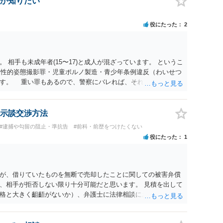
か知りたい
役にたった
2
 相手も未成年者(15〜17)と成人が混ざっています。 というこ
）・性的姿態撮影罪・児童ポルノ製造・青少年条例違反（わいせつ
ます。 重い罪もあるので、警察にバレれば、それなりの捜査を
示談交渉方法
#逮捕や勾留の阻止・準抗告
#前科・前歴をつけたくない
役にたった
1
が、借りていたものを無断で売却したことに関しての被害弁償
、相手が拒否しない限り十分可能だと思います。 見積を出して
格と大きく齟齬がないか）、弁護士に法律相談において助言を