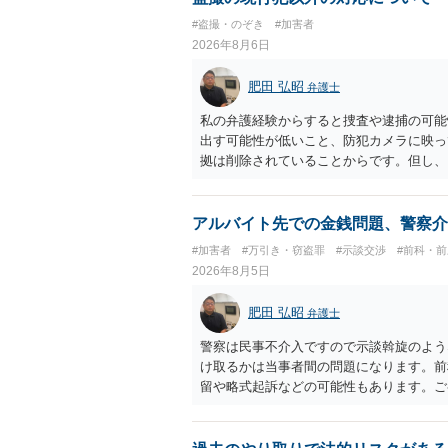
#盗撮・のぞき
#加害者
2026年8月6日
肥田 弘昭
弁護士
私の弁護経験からすると捜査や逮捕の可能
出す可能性が低いこと、防犯カメラに映っ
拠は削除されていることからです。但し、
度の動画)してしまいました。下着や胸な
査段階では性的姿態等撮影罪の被疑事実で
（最終的には不起訴ないし各都道府県の迷
アルバイト先での金銭問題、警察介
お勧めいたします。ご参考にしてください
#加害者
#万引き・窃盗罪
#示談交渉
#前科・
2026年8月5日
肥田 弘昭
弁護士
警察は民事不介入ですので示談斡旋のよう
け取るかは当事者間の問題になります。前
留や略式起訴などの可能性もあります。ご