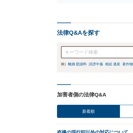
身
強
の
法律Q&Aを探す
例）
離婚 慰謝料
誹謗中傷
相続 遺産
著作物
加害者側の法律Q&A
新着順
盗撮の現行犯以外の対応について