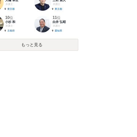
大橋 卓生
三村 勇人
弁護士
弁護士
東京都
東京都
10
11
位
位
小杉 和
白井 弘昭
弁護士
弁護士
京都府
愛知県
もっと見る