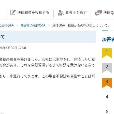
法律相談を投稿する
弁護士を探す
法律Q
法律Q&A
加害者の法律Q&A
法律Q&A「検察からの呼び出しについて」
いて
加害
26年5月20日 17:08
1
警察の捜査を受けました。会社には謝罪をし、弁済したい意
お金があり、それを全額返済するまで弁済を受けないと言う
2
あり、来週行ってきます。この場合不起訴を目指すことは可
3
4
5