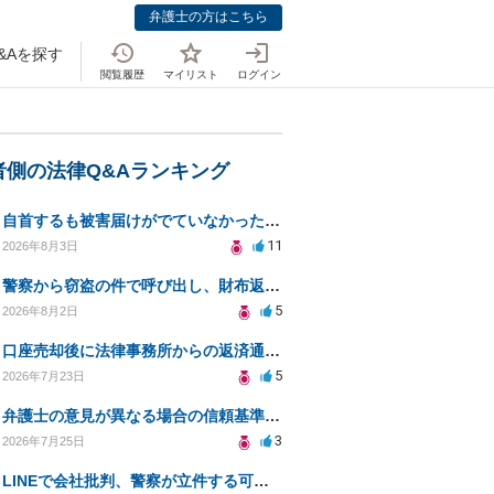
弁護士の方はこちら
&Aを探す
閲覧履歴
マイリスト
ログイン
者側の法律Q&Aランキング
自首するも被害届けがでていなかった場合
11
2026年8月3日
警察から窃盗の件で呼び出し、財布返却で自首すべきか？
5
2026年8月2日
口座売却後に法律事務所からの返済通知、どう対処すべきか？
5
2026年7月23日
弁護士の意見が異なる場合の信頼基準について教えてください
3
2026年7月25日
LINEで会社批判、警察が立件する可能性は？