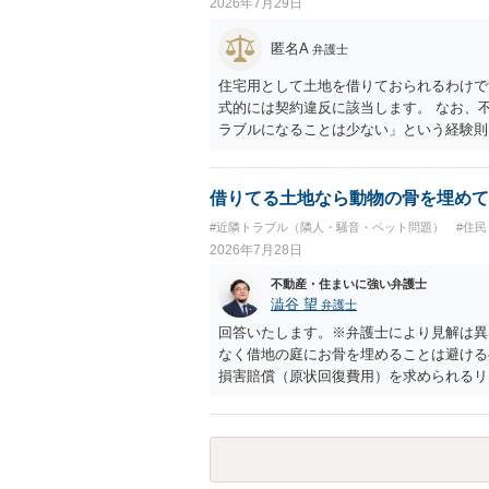
2026年7月29日
匿名A
弁護士
住宅用として土地を借りておられるわけで
式的には契約違反に該当します。 なお、
ラブルになることは少ない」という経験則
ません。 ただ、解除まで認められるかど
で、建物を事務所・店舗用に大きく改築す
れません。 しかしそれでも、大家さんが
借りてる土地なら動物の骨を埋めて
り、立ち退きを迫る材料に使ったりする可
#近隣トラブル（隣人・騒音・ペット問題）
#住
2026年7月28日
不動産・住まいに強い弁護士
澁谷 望
弁護士
回答いたします。※弁護士により見解は異
なく借地の庭にお骨を埋めることは避ける
損害賠償（原状回復費用）を求められるリ
体は墓地埋葬法違反や不法投棄には該当し
有者は質問者様であっても、土地の所有権
める行為は、他人の所有権を侵害する行為
いのが私見です。 どうしてもお近くで供
直接埋めずに大きめの鉢植え等で供養する