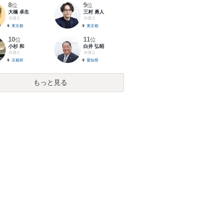
8
9
位
位
大橋 卓生
三村 勇人
弁護士
弁護士
東京都
東京都
10
11
位
位
小杉 和
白井 弘昭
弁護士
弁護士
京都府
愛知県
もっと見る