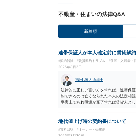
不動産・住まいの法律Q&A
新着順
連帯保証人が本人確定前に賃貸解約
#契約解除
#賃貸契約トラブル
#住民・入居者・
2026年8月3日
吉田 雄大
弁護士
法律的に正しい言い方をすれば、連帯保証
約できるのは亡くなられた本人の法定相続
事実上であれ明渡が完了すれば賃貸人とし
られつつある手続はあくまでも、建物を賃
が良いと思います。またその方法で進めた
済的負担を最小限に食い止められるため望
地代値上げ時の契約書について
#賃料回収
#オーナー・売主側
2026年7月30日