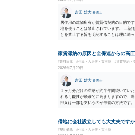
吉田 雄大
弁護士
居住用の建物所有が賃貸借契約の目的です
地を使うことは禁止されています。 上記
とを禁止する旨を明記することは理に適っ
入りませんが、提案するのは良い方法と思
家賃滞納の原因と全保連からの高圧
#賃料回収
#住民・入居者・買主側
#賃貸契約ト
2026年7月29日
吉田 雄大
弁護士
１ヶ月分だけの滞納が約半年間続いていた
れる可能性が飛躍的に高まりますので、過
部又は一部を支払うのが最善の方法です。
のある返答は期待できないと思います。
借地に会社設立しても大丈夫ですか
#契約解除
#住民・入居者・買主側