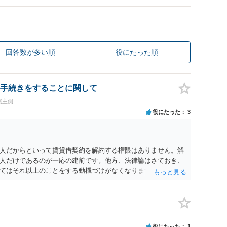
回答数が多い順
役にたった順
手続きをすることに関して
買主側
役にたった
3
人だからといって賃貸借契約を解約する権限はありません。解
人だけであるのが一応の建前です。他方、法律論はさておき、
てはそれ以上のことをする動機づけがなくなります。 今回進め
貸人に一日も早く明け渡すための便宜的方法として理解するの
方が、連帯保証人であるお知り合いさんにとっても、自身の経
ましいやり方だといえます。
役にたった
1