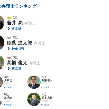
の弁護士ランキング
1
位
若井 亮
弁護士
東京都
2
位
稲葉 進太郎
弁護士
神奈川県
3
位
髙橋 俊太
弁護士
東京都
4
5
位
位
川添 圭
加藤 善大
弁護士
弁護士
大阪府
埼玉県
6
7
位
位
泉 亮介
竹本 真紀
弁護士
弁護士
東京都
愛知県