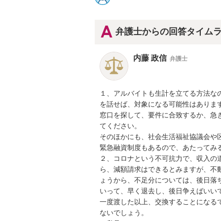
弁護士からの回答タイム
内藤 政信
弁護士
１、アルバイトも生計を立てる方法なの
を話せば、対象になる可能性はあります
窓口を探して、要件に合致するか、急ぎ
てください。

そのほかにも、社会生活福祉協議会や区
緊急融資制度もあるので、あたってみる
２、コロナという不可抗力で、収入の道
ら、減額請求はできるとみますが、不動
ょうから、不足分については、後日落ち
いって、早く退去し、後日争えばいいで
一度渡した以上、交換することになるで
ないでしょう。
