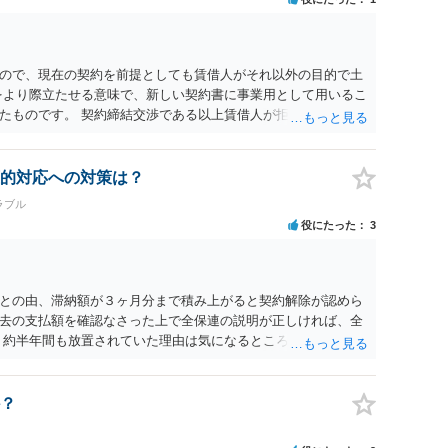
ので、現在の契約を前提としても賃借人がそれ以外の目的で土
をより際立たせる意味で、新しい契約書に事業用として用いるこ
たものです。 契約締結交渉である以上賃借人が拒んだ場合には
います。
的対応への対策は？
ラブル
役にたった
3
との由、滞納額が３ヶ月分まで積み上がると契約解除が認めら
去の支払額を確認なさった上で全保連の説明が正しければ、全
 約半年間も放置されていた理由は気になるところですが、中身
？