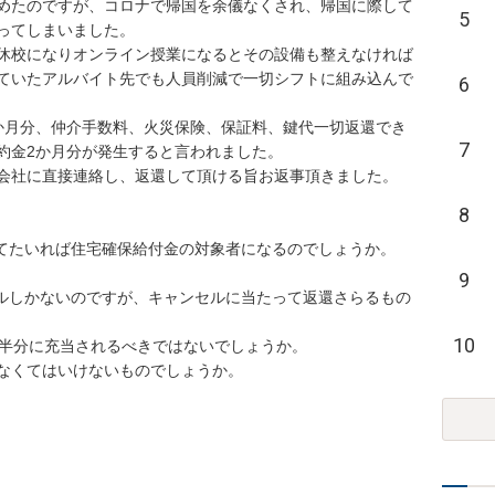
めたのですが、コロナで帰国を余儀なくされ、帰国に際して
5
てしまいました。

休校になりオンライン授業になるとその設備も整えなければ
ていたアルバイト先でも人員削減で一切シフトに組み込んで
6
か月分、仲介手数料、火災保険、保証料、鍵代一切返還でき
7
金2か月分が発生すると言われました。

社に直接連絡し、返還して頂ける旨お返事頂きました。

8
たいれば住宅確保給付金の対象者になるのでしょうか。

9
セルしかないのですが、キャンセルに当たって返還さらるもの
10
半分に充当されるべきではないでしょうか。

くてはいけないものでしょうか。
