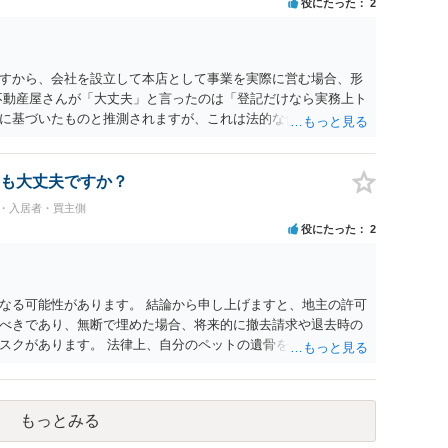
役にたった
2
すから、会社を設立して本店として事業を実際に営む場合、形
不動産屋さんが「大丈夫」と言ったのは「登記だけなら実務上ト
に基づいたものと推測されますが、これは法的な保証ではあり
うかについては信頼関係が破壊されたかどうかで判断されますの
る等までなさらない限り、リスクはそれほど大きくないかもし
契約違反を口実に、将来の更新時に更新料の上乗せを要求した
も大丈夫ですか？
能性は否定できません。
民・入居者・買主側
役にたった
2
なる可能性があります。 結論から申し上げますと、地主の許可
べきであり、無断で埋めた場合、将来的に撤去請求や退去時の
スクがあります。 法律上、自分のペットの遺骨を埋める行為自
ないため、犯罪になるわけではありません。しかし、建物の所
はあくまで地主にあります。そのため、地主に無断でお骨を埋
や、借地人としての善管注意義務違反とみなされる可能性が高
もっとみる
養されたい場合は、事前に地主へ相談して許可を得るか、土地に
「プランター葬」や、ペット霊園等への納骨を検討されるのが