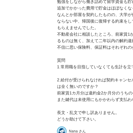
勉強をしながら働き詰めて留学資金も貯
追加でかかった費用で貯金はほぼなくなっ
なんとか部屋を契約したものの、大学が
ならない中、帰国後に復帰する約束をし
もらえませんでした。

不動産会社に相談したところ、前家賃1
るものは無く、加えて二年以内の解約違約
不信に思い保険料、保証料はそれぞれの会
質問

1.常用職を目指していなくても生計を立て
2.給付が受けられなければ契約キャン
は全く無いのですか？

前家賃1カ月分は違約金2か月分のうちの
また鍵代は未使用にもかかわらず支払わな
長文・乱文で申し訳ありません。

どうか助けて下さい。
Nana さん