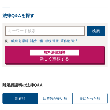
ないます「企業や
負担を軽減「弁護
お店の風評被害対
士の交渉で慰謝料
策／売り上げ低下
金額アップ／減額
法律Q&Aを探す
防止のために尽
交渉も対応可」
力」加害者側の対
【完全個室対応】
応可：開示請求の
検索
意見照会が来たと
きの対処法、被害
例）
離婚 慰謝料
誹謗中傷
相続 遺産
著作物 違法
者との示談交渉
無料法律相談
新しく投稿する
離婚慰謝料の法律Q&A
新着順
回答数が多い順
役にたった順