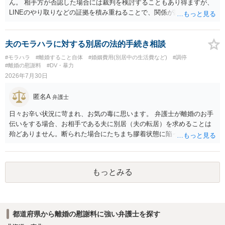
ん。 相手方が否認した場合には裁判を検討することもあり得ますが、
LINEのやり取りなどの証拠を積み重ねることで、関係が認定される余
地は十分にあります。 ただし、手元の証拠でどこまで認定できるかは
個別の事情によりますので、お早めに弁護士に相談されることをおす
すめします。
夫のモラハラに対する別居の法的手続き相談
#モラハラ
#離婚すること自体
#婚姻費用(別居中の生活費など)
#調停
#離婚の慰謝料
#DV・暴力
2026年7月30日
匿名A
弁護士
日々お辛い状況に苛まれ、お気の毒に思います。 弁護士が離婚のお手
伝いをする場合、お相手である夫に別居（夫の転居）を求めることは
殆どありません。断られた場合にたちまち膠着状態に陥ってしまうの
と、同居中の依頼者ご本人をますます窮地に陥らせてしまう可能性が
高いためです。 実務的には、ご相談者さまが転居する形で離婚協議等
を進める選択を採らざるを得ないことが圧倒的多数です。
もっとみる
都道府県から離婚の慰謝料に強い弁護士を探す