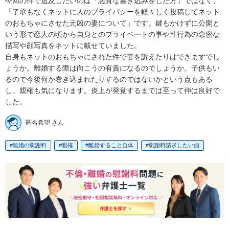
今回の件で追及したいのは「悪質な書き込みをした方」ではなく、
「了承もなくネットに人のプライバシーを軽々しく投稿してネット
のおもちゃにさせた元凶の妻について」です。鍵もかけずに公開と
いう形で恋人の頃から自身とのプライベートの事や性行為の念密な
描写や顔写真をネットに載せていました。

自身もネットのおもちゃにされた件で妻を訴えたりはできますでし
ょうか。離婚する際は向こうの有責になるのでしょうか。子供もい
るので今後何か巻き込まれたりするのではないかという点もある
し、親権も気になります。炎上が発覚するまでは至って仲は良好で
した。
匿名希望 さん
離婚の慰謝料
親権
離婚すること自体
慰謝料請求したい側