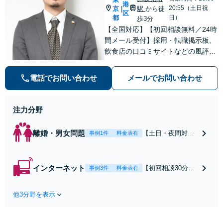
港
20:55（土日祝
京
駅
から徒
|
区
都
日）
歩3分
【全国対応】【初回相談無料／24時
間メール受付】採用・転職掲示板、
飲食店の口コミサイトなどの風評被
害対策など実績あり！【刑事】犯罪
の種類を問わず相談可。可能な限り
電話でお問い合わせ
メールでお問い合わせ
早期対応で駆けつけサポート【労
働】不当解雇・残業代請求はおまか
せください
注力分野
離婚・男女問題
【土日・夜間対応
事例1件
料金表有
可】【初回相談30
分無料】「相手方
から書面を提示さ
インターネット
【初回相談30分無
事例3件
料金表有
れたら、サインす
料】状況に応じて
る前にご相談を」
手段を使い分け、
経験豊富な弁護士
他3分野を表示
適切な方法で投稿
が全力で交渉にあ
の削除・発信者情
たります！相手方
報開示請求をおこ
と直接話す精神的