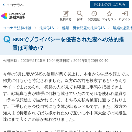
弁護士の方はこちら
ココナラへ
投稿する
探す
閲覧履歴
マイリスト
ログイン
ココナラ法律相談
法律Q&A
離婚・男女問題の法律Q&A
離婚の慰謝
SNSでプライバシーを侵害された妻への法的措
置は可能か？
公開日時：
2026年5月15日 19:04
更新日時：
2026年5月20日 00:40
今年の5月に妻がSNSの使用が悪く炎上し、本名から学歴や顔まで夫
婦共に何もかも特定されました。双方の名前を検索するといろんな
サイトでまとめられ、初見の人が見ても即座に事態を把握できま
す。顔写真も妻が勝手に何枚も載せていたのでそれを使われ悪質な
コラや似顔絵まで描かれていて、もちろん私も被害に遭っておりま
す。下手したら今後自営にも支障が出るレベルです。また、双方の
知人まで特定されてばら撒かれたので互いに小中高大全ての同級生
達にまで広くこの事が知れ渡りました。
