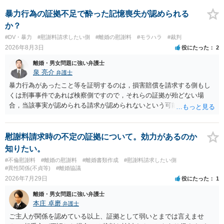
れていますので、通常は、病気や事故によって臨時に必要となった医
療費その他これに類する特別支出を念頭に置いた条項と読むのが自然
暴力行為の証拠不足で酔った記憶喪失が認められる
です。したがって、大学の入学金、授業料、受験費用などの教育費に
か？
ついてまで、「この条項があるから当然に半額を請求できる」とまで
#DV・暴力
#慰謝料請求したい側
#離婚の慰謝料
#モラハラ
#裁判
は言いにくいと思われます。なお、通常、大学進学費用をどこまで負
2026年8月3日
役にたった
2
担すべきかについては、離婚時の合意内容のほか、子どもの年齢、大
学進学についての父母の認識、父母の学歴・収入・資産状況、進学先
離婚・男女問題に強い弁護士
や費用などを踏まえて個別に検討することになります。公正証書の他
泉 亮介
弁護士
の条項において、養育費の終期についてどのように定められている
暴力行為があったこと等を証明するのは，損害賠償を請求する側もし
か、大学進学に関する定めの有無、「教育費」「進学費用」に関する
くは刑事事件であれば検察側ですので，それらの証拠が殆どない場
定めの有無等について確認する必要があると考えられます。
合，当該事実が認められる請求が認められないという可能性はあるで
しょう。
慰謝料請求時の不定の証拠について。効力があるのか
知りたい。
#不倫慰謝料
#離婚の慰謝料
#離婚書類作成
#慰謝料請求したい側
#異性関係(不貞等)
#離婚協議
2026年7月29日
役にたった
1
離婚・男女問題に強い弁護士
本庄 卓磨
弁護士
ご主人が関係を認めている以上、証拠として弱いとまでは言えませ