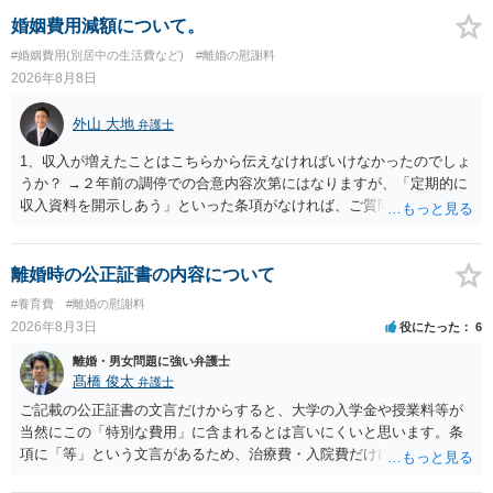
婚姻費用減額について。
#婚姻費用(別居中の生活費など)
#離婚の慰謝料
2026年8月8日
外山 大地
弁護士
1、収入が増えたことはこちらから伝えなければいけなかったのでしょ
うか？ →２年前の調停での合意内容次第にはなりますが、「定期的に
収入資料を開示しあう」といった条項がなければ、ご質問者様から相
手方に収入が増えたことを伝える義務はございません。 2、希望額で
合意した場合も収入証明で算定表通りに決まりますでしょうか？ →算
定表は一つの目安に過ぎませんので、合意した希望額が算定表で算出
離婚時の公正証書の内容について
された金額と異なっていたとしても、合意した希望額が婚姻費用の金
#養育費
#離婚の慰謝料
額となります。
2026年8月3日
役にたった
6
離婚・男女問題に強い弁護士
髙橋 俊太
弁護士
ご記載の公正証書の文言だけからすると、大学の入学金や授業料等が
当然にこの「特別な費用」に含まれるとは言いにくいと思います。条
項に「等」という文言があるため、治療費・入院費だけに限定される
わけではありませんが、その前に「病気・事故に伴う費用」と明記さ