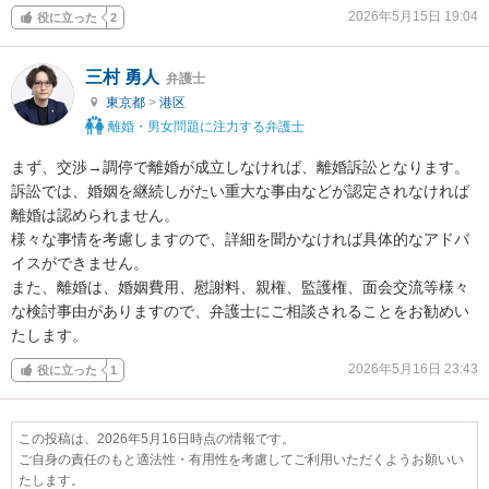
2026年5月15日 19:04
役に立った
2
三村 勇人
弁護士
東京都
>
港区
離婚・男女問題に注力する弁護士
まず、交渉→調停で離婚が成立しなければ、離婚訴訟となります。

訴訟では、婚姻を継続しがたい重大な事由などが認定されなければ
離婚は認められません。

様々な事情を考慮しますので、詳細を聞かなければ具体的なアドバ
イスができません。

また、離婚は、婚姻費用、慰謝料、親権、監護権、面会交流等様々
な検討事由がありますので、弁護士にご相談されることをお勧めい
たします。
2026年5月16日 23:43
役に立った
1
この投稿は、2026年5月16日時点の情報です。
ご自身の責任のもと適法性・有用性を考慮してご利用いただくようお願いい
たします。