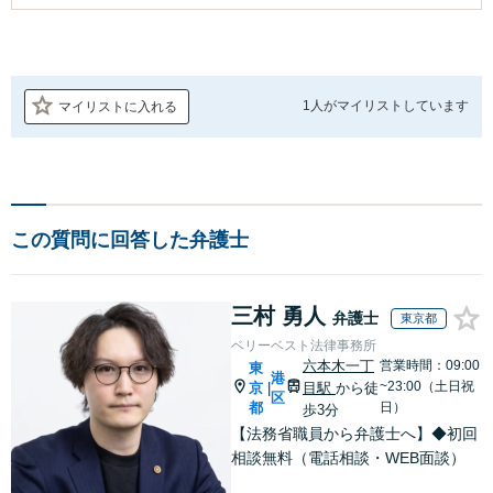
1人が
マイリストしています
マイリストに入れる
この質問に回答した弁護士
三村 勇人
弁護士
東京都
ベリーベスト法律事務所
六本木一丁
営業時間：09:00
東
港
~23:00（土日祝
京
目駅
から徒
|
区
都
日）
歩3分
【法務省職員から弁護士へ】◆初回
相談無料（電話相談・WEB面談）