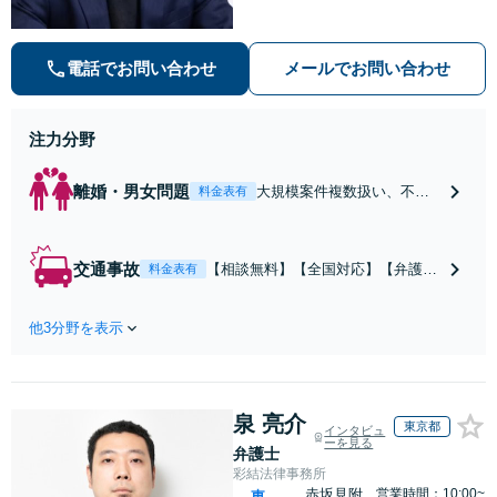
電話でお問い合わせ
メールでお問い合わせ
注力分野
離婚・男女問題
大規模案件複数扱い、不貞
料金表有
慰謝料/離婚/婚姻費用/財産
分与/監護権/養育費/親権/子
の引き渡し、解決実績が豊
交通事故
【相談無料】【全国対応】【弁護士
料金表有
富
費用特約利用可】交渉から訴訟まで
対応/後遺障害等級・過失割合・主婦
他3分野を表示
休損・評価損等、正当な賠償が得ら
れるようにサポート
泉 亮介
東京都
インタビュ
ーを見る
弁護士
彩結法律事務所
赤坂見附
営業時間：10:00~
東