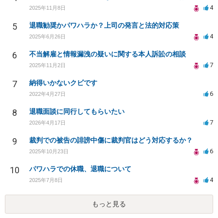
4
2025年11月8日
5
退職勧奨かパワハラか？上司の発言と法的対応策
4
2025年6月26日
6
不当解雇と情報漏洩の疑いに関する本人訴訟の相談
7
2025年11月2日
7
納得いかないクビです
6
2022年4月27日
8
退職面談に同行してもらいたい
7
2026年4月17日
9
裁判での被告の誹謗中傷に裁判官はどう対応するか？
6
2025年10月23日
10
パワハラでの休職、退職について
4
2025年7月8日
もっと見る