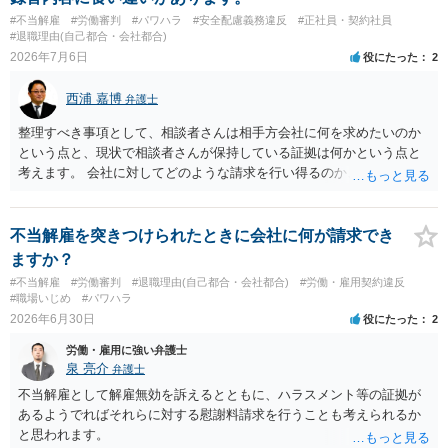
#不当解雇
#労働審判
#パワハラ
#安全配慮義務違反
#正社員・契約社員
#退職理由(自己都合・会社都合)
2026年7月6日
役にたった
2
西浦 嘉博
弁護士
整理すべき事項として、相談者さんは相手方会社に何を求めたいのか
という点と、現状で相談者さんが保持している証拠は何かという点と
考えます。 会社に対してどのような請求を行い得るのか、また、どう
いった証拠を確保できているのかを精査・検討する為、最寄りの法律
事務所での相談を検討いただければと思われます。 上記、ご参考くだ
さい。
不当解雇を突きつけられたときに会社に何が請求でき
ますか？
#不当解雇
#労働審判
#退職理由(自己都合・会社都合)
#労働・雇用契約違反
#職場いじめ
#パワハラ
2026年6月30日
役にたった
2
労働・雇用に強い弁護士
泉 亮介
弁護士
不当解雇として解雇無効を訴えるとともに、ハラスメント等の証拠が
あるようでればそれらに対する慰謝料請求を行うことも考えられるか
と思われます。