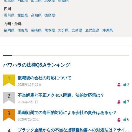
広島県
岡山県
山口県
鳥取県
島根県
四国
香川県
愛媛県
高知県
徳島県
九州・沖縄
福岡県
佐賀県
長崎県
熊本県
大分県
宮崎県
鹿児島県
沖縄県
パワハラの法律Q&Aランキング
1
復職後の会社の対応について
7
2025年12月22日
2
不当解雇と不正アクセス問題、法的対応策は？
7
2026年2月1日
3
退職勧奨での高圧的対応による会社の責任はあるか？
6
2026年2月26日
4
ブラック企業からの不当な退職誓約書への対処法は？サインを断る方法は？