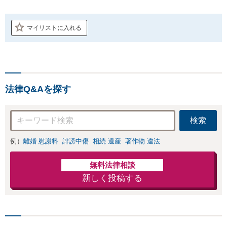
マイリストに入れる
法律Q&Aを探す
検索
例）
離婚 慰謝料
誹謗中傷
相続 遺産
著作物 違法
無料法律相談
新しく投稿する