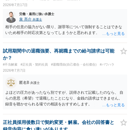
2026年7月17日
労働・雇用に強い弁護士
泉 亮介
弁護士
相手の任意の協力がない限り、謝罪等について強制することはできな
いため相手の対応次第となってしまうかと思われます。
試用期間中の退職強要、再就職までの給与請求は可能
か？
#不当解雇
#正社員・契約社員
#退職理由(自己都合・会社都合)
#パワハラ
2026年7月7日
匿名B
弁護士
よほどの圧力があったなら別ですが、説得されて記載したのなら、 自
らの意思（希望）で退職したことになり、金銭の請求はできません。
録音を聴かせられる場での相談をおすすめします。
正社員採用後数日で契約変更・解雇。会社の回答書と
録音内容に食い違いがあります。