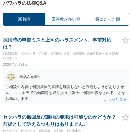
パワハラの法律Q&A
新着順
回答数が多い順
役にたった順
採用時の申告ミスと上司のハラスメント、事前対応
は？
#退職勧奨
#セクハラ
#労働・雇用契約違反
#退職理由(自己都合・会社都合)
#パワハラ
2026年7月31日
匿名A
弁護士
ご相談の内容は個別具体的事情を確認しないと判断しようがありませ
ん。 ココナラで労働問題を取り扱う弁護士に個別相談をされることを
お薦めします。
セクハラの撤回及び謝罪の要求は可能なのかどうか？
前提として訴えるつもりはありません。
#セクハラ
#パワハラ
#経営者・会社側
#労働審判