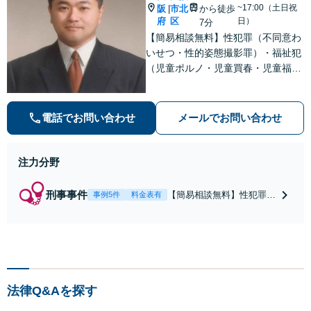
い交渉力で示談成立へ尽
~17:00（土日祝
阪
市北
から徒歩
|
力。少年事件／告訴・告
府
区
日）
7分
発の経験多数有り
【簡易相談無料】性犯罪（不同意わ
いせつ・性的姿態撮影罪）・福祉犯
（児童ポルノ・児童買春・児童福祉
法・青少年条例）・ネット犯罪（名
誉毀損・わいせつ物・不正アクセス
等）に非常に詳しい弁護士です
電話でお問い合わせ
メールでお問い合わせ
注力分野
刑事事件
【簡易相談無料】性犯罪
事例5件
料金表有
（不同意性交・不同意わい
せつ）・福祉犯（児童ポル
ノ・児童買春・児童福祉
法・青少年条例）・ネット
犯罪（名誉毀損・わいせつ
物・不正アクセス・リベン
法律Q&Aを探す
ジポルノ罪等）に非常に詳
しい弁護士です