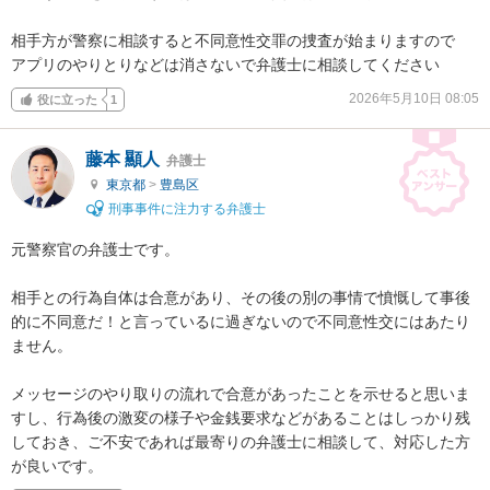
相手方が警察に相談すると不同意性交罪の捜査が始まりますので

アプリのやりとりなどは消さないで弁護士に相談してください
2026年5月10日 08:05
役に立った
1
藤本 顯人
弁護士
東京都
>
豊島区
刑事事件に注力する弁護士
元警察官の弁護士です。

相手との行為自体は合意があり、その後の別の事情で憤慨して事後
的に不同意だ！と言っているに過ぎないので不同意性交にはあたり
ません。

メッセージのやり取りの流れで合意があったことを示せると思いま
すし、行為後の激変の様子や金銭要求などがあることはしっかり残
しておき、ご不安であれば最寄りの弁護士に相談して、対応した方
が良いです。