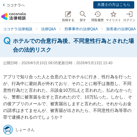
弁護士の方はこちら
ココナラへ
投稿する
探す
閲覧履歴
マイリスト
ログイン
ココナラ法律相談
法律Q&A
刑事事件の法律Q&A
加害者の法律Q&A
ホテルでの合意行為後、不同意性行為とされた場
合の法的リスク
公開日時：
2026年5月10日 08:05
更新日時：
2026年5月13日 15:40
アプリで知り合った人と合意の上でホテルに行き、性行為を行った
が、行為中に避妊具が外れており、そのことに相手は激怒し、不同
意性行為だと言われた。示談金10万払えと言われた。払わなかった
ら、警察に被害届を出すと言われたので、10万払った。しかし、そ
の後アプリのメールで、被害届出しますと言われた。それからお金
の請求はきてませんが、被害届が出されたら、不同意性行為等罪の
罪で逮捕されるのでしょうか？
しょー さん