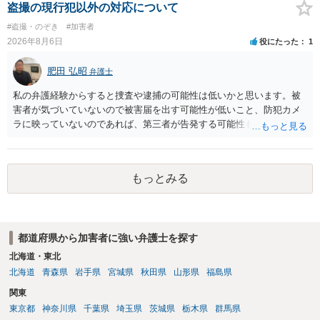
相談を受けられたうえで対処方法を探された方がよいと思われます。
盗撮の現行犯以外の対応について
一般論でいえば、任意取り調べの場合、ＩＣレコーダーを持参して取
#盗撮・のぞき
#加害者
り調べ内容を録音することは必須だと考えます。
2026年8月6日
役にたった
1
肥田 弘昭
弁護士
私の弁護経験からすると捜査や逮捕の可能性は低いかと思います。被
害者が気づいていないので被害届を出す可能性が低いこと、防犯カメ
ラに映っていないのであれば、第三者が告発する可能性も低いこと、
証拠は削除されていることからです。但し、「電車内で携帯で対面に
座る女性を盗撮(全体像写真1枚と5秒程度の動画)してしまいました。下
着や胸など強調したものではありません。」とありますが、少なくと
もっとみる
も捜査段階では性的姿態等撮影罪の被疑事実で逮捕勾留されるケース
が私の弁護経験では多くなった印象です（最終的には不起訴ないし各
都道府県の迷惑防止条例違反になることもあります）。2度としないこ
とをお勧めいたします。ご参考にしてください。
都道府県から加害者に強い弁護士を探す
北海道・東北
北海道
青森県
岩手県
宮城県
秋田県
山形県
福島県
関東
東京都
神奈川県
千葉県
埼玉県
茨城県
栃木県
群馬県