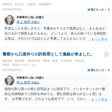
#加害者
#万引き・窃盗罪
#刑事裁判
2026年8月6日
役にたった
2
刑事事件に強い弁護士
井上 祐司
弁護士
率直なことを言いますと、手書きかＰＣかで差異はなく、まとめるか
分けるかで差異もありません。 というより、本人が述べている再犯防
止策は、それだけではほとんど考慮してもらえないと思った方が良い
です。 提出するのであれば、 ・具体的に自身が受けているプログラム
やカウンセリング・治療の内容 ・利用している再犯防止策（例えば保
護観察所と連携した職業支援の内容や具体的な就労・監督状況） ・監
警察から口座作りの詐欺罪として連絡が来ました。
督者の証言 など、証拠で担保された客観性と実現可能性があるもので
#被害者
#加害者
#特殊詐欺
#冤罪・無実・正当防衛
#不起訴
なければあまり意味がありません。 もともと執行猶予が狙える事案で
#前科・前歴をつけたくない
あれば本人の反省の言葉だけで十分であり、実刑となるか微妙な事案
2026年8月6日
役にたった
2
では、本人が再発防止策をいくら述べてもほとんど効果は望めないと
刑事事件に強い弁護士
いうのが実感です。
井上 祐司
弁護士
個別の取り調べの前に切羽詰まった状況下で、インターネットの一般
的な法律相談でご回答を求めても、望む回答は得られないと思いま
す。 お手数ですが、どのような状況下で、いつ、だれからどのような
経緯で口座の提供を頼まれ開設したか、それによる詐欺等の収益がど
の程度だと聞いているのかということについて、お近くで詳細な法律