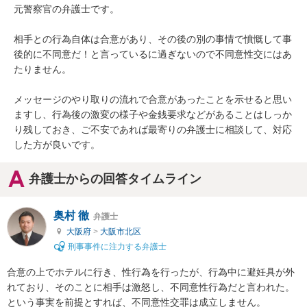
元警察官の弁護士です。

相手との行為自体は合意があり、その後の別の事情で憤慨して事
後的に不同意だ！と言っているに過ぎないので不同意性交にはあ
たりません。

メッセージのやり取りの流れで合意があったことを示せると思い
ますし、行為後の激変の様子や金銭要求などがあることはしっか
り残しておき、ご不安であれば最寄りの弁護士に相談して、対応
した方が良いです。
弁護士からの回答タイムライン
奥村 徹
弁護士
大阪府
>
大阪市北区
刑事事件に注力する弁護士
合意の上でホテルに行き、性行為を行ったが、行為中に避妊具が外
れており、そのことに相手は激怒し、不同意性行為だと言われた。

という事実を前提とすれば、不同意性交罪は成立しません。
