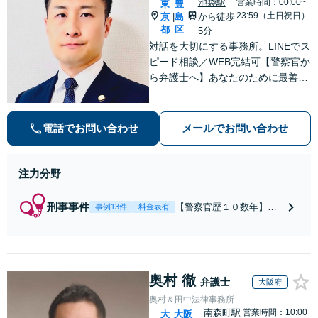
池袋駅
営業時間：00:00~
東
豊
23:59（土日祝日）
京
島
から徒歩
|
都
区
5分
対話を大切にする事務所。LINEでス
ピード相談／WEB完結可【警察官か
ら弁護士へ】あなたのために最善の
解決を目指します。洞察力と交渉力
を強みに、相続問題、交通事故や離
婚などの民事から刑事事件まで幅広
電話でお問い合わせ
メールでお問い合わせ
く支援【完全個室】
注力分野
刑事事件
【警察官歴１０数年】
事例13件
料金表有
【元警部補】夜間・休日
でも即対応！【即日接
見】呼び出し直後や逮捕
直後の対応により不起
奥村 徹
訴・身柄釈放実績多数！
弁護士
大阪府
捜査経験を活かした先回
奥村＆田中法律事務所
りのサポートが強み。高
南森町駅
営業時間：10:00
大
大阪