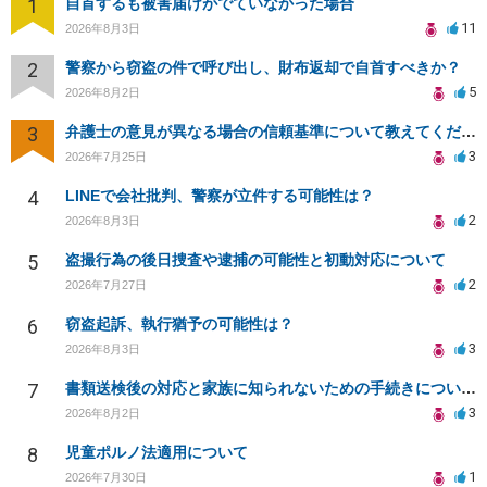
1
自首するも被害届けがでていなかった場合
11
2026年8月3日
2
警察から窃盗の件で呼び出し、財布返却で自首すべきか？
5
2026年8月2日
3
弁護士の意見が異なる場合の信頼基準について教えてください
3
2026年7月25日
4
LINEで会社批判、警察が立件する可能性は？
2
2026年8月3日
5
盗撮行為の後日捜査や逮捕の可能性と初動対応について
2
2026年7月27日
6
窃盗起訴、執行猶予の可能性は？
3
2026年8月3日
7
書類送検後の対応と家族に知られないための手続きについて相談
3
2026年8月2日
8
児童ポルノ法適用について
1
2026年7月30日