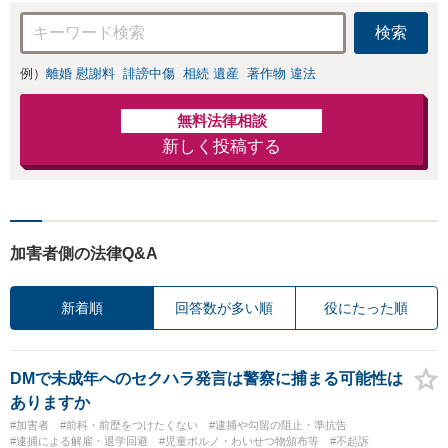
検索
例）
離婚 慰謝料
誹謗中傷
相続 遺産
著作物 違法
無料法律相談
新しく投稿する
加害者側の法律Q&A
新着順
回答数が多い順
役にたった順
DMで未成年へのセクハラ発言は警察に捕まる可能性は
ありますか
#加害者
#前科・前歴をつけたくない
#逮捕や勾留の阻止・準抗告
#逮捕による解雇・退学回避
#児童ポルノ・わいせつ物頒布等
#不起訴