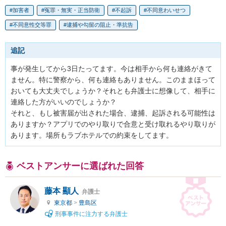
加害者
冤罪・無実・正当防衛
不起訴
不同意わいせつ
不同意性交等罪
逮捕や勾留の阻止・準抗告
追記
事が発生してから3日たってます。今は相手から何も連絡がきて
ません。特に警察から、何も連絡もありません。このままほって
おいても大丈夫でしょうか？それとも弁護士に想像して、相手に
連絡した方がいいのでしょうか？

それと、もし被害届が出された場合、逮捕、起訴される可能性は
ありますか？アプリでのやり取りで合意と受け取れるやり取りが
あります。場所もラブホテルでの約束をしてます。
ベストアンサーに選ばれた回答
藤本 顯人
弁護士
東京都
>
豊島区
刑事事件に注力する弁護士