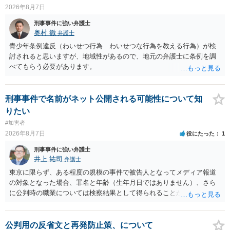
2026年8月7日
刑事事件に強い弁護士
奥村 徹
弁護士
青少年条例違反（わいせつ行為 わいせつな行為を教える行為）が検
討されると思いますが、地域性があるので、地元の弁護士に条例を調
べてもらう必要があります。
刑事事件で名前がネット公開される可能性について知
りたい
#加害者
2026年8月7日
役にたった
1
刑事事件に強い弁護士
井上 祐司
弁護士
東京に限らず、ある程度の規模の事件で被告人となってメディア報道
の対象となった場合、罪名と年齢（生年月日ではありません）、さら
に公判時の職業については検察結果として得られることが通常です。
公判用の反省文と再発防止策、について