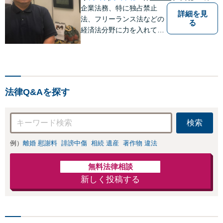
企業法務、特に独占禁止
詳細を見
法、フリーランス法などの
る
経済法分野に力を入れてい
ます！！！
法律Q&Aを探す
検索
例）
離婚 慰謝料
誹謗中傷
相続 遺産
著作物 違法
無料法律相談
新しく投稿する