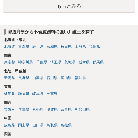
に訴訟されても法的に成立しません。質問５は認知すると養育費支払
もっとみる
い、相続権が発生します。合意があれば法的に可能ですが法律で強制
することはできません。質問６は可能です。質問７は不貞行為の写真
データ（ハメ撮り）、第三者撮影の腕組み写真、夫の自白録音まであ
るのであれば十分かと思います。ご参考にしてください。
都道府県から不倫慰謝料に強い弁護士を探す
北海道・東北
北海道
青森県
岩手県
宮城県
秋田県
山形県
福島県
関東
東京都
神奈川県
千葉県
埼玉県
茨城県
栃木県
群馬県
北陸・甲信越
新潟県
長野県
山梨県
石川県
富山県
福井県
東海
愛知県
静岡県
岐阜県
三重県
関西
大阪府
兵庫県
京都府
滋賀県
奈良県
和歌山県
中国
広島県
岡山県
山口県
鳥取県
島根県
四国