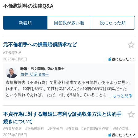
不倫慰謝料の法律Q&A
新着順
回答数が多い順
役にたった順
元不倫相手への損害賠償請求など
#不倫慰謝料
2026年8月6日
役にたった
1
離婚・男女問題に強い弁護士
白井 弘昭
弁護士
貞操権侵害（不法行為）で慰謝料請求できる可能性があるように思わ
れます。 婚姻を約束して性行為に及んだ＞婚姻の約束は虚偽だった、
という流れであれば。 ただ、相手が結婚していることを知って行為に
及んでいるのであれば、婚姻できないことについて相談者さんの帰責
性も認められそうですので、あまり慰謝料は高額にならないように思
われます。 一度、最寄りの弁護士に相談してみてください。
不貞行為に対する離婚に有利な証拠収集方法と法的手
続きについて
#有責配偶者
#不倫慰謝料
#財産分与
#養育費
#異性関係(不貞等)
#離婚協議
2026年8月5日
役にたった
2