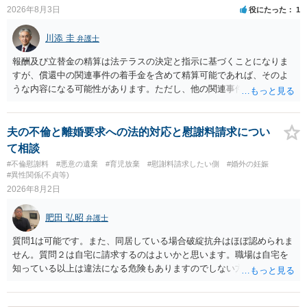
今後のことを考えて書いてもらうか否かを検討するのがよいと思いま
2026年8月3日
役にたった
1
す。今ある証拠以上のことを証明（証明力を強めることも含む）でき
るのであれば，前向きに検討を進めるという考え方でもよいでしょ
川添 圭
弁護士
う。慰謝料請求としては証拠として使えることが前提であり，その価
値と夫との関係との均衡のように思います。 ③行政書士に委任をして
報酬及び立替金の精算は法テラスの決定と指示に基づくことになりま
いるのであれば，どのような内容の委任なのか不明ですが，その行政
すが、償還中の関連事件の着手金を含めて精算可能であれば、そのよ
書士との協議になると思います。請求するか，訴訟にするか，その点
うな内容になる可能性があります。ただし、他の関連事件でも相手方
の見極めや，相手方は性交類似行為は認めているのか，それさえも否
から金銭を取得できる場合には個別に考える場合もあります。個別事
定しているのかによって，考え方・進め方は変わってくると思いま
情によって対応が違いますので、法テラスへお尋ねいただいた方が確
す。 ④性交類似行為を認めているにもかかわらず支払を拒否するので
実です。
夫の不倫と離婚要求への法的対応と慰謝料請求につい
あれば，本人（行政書士でも同じだと思います。）への対応ではあま
て相談
り変わらないように思います。減額で折り合えるなら本人様の交渉で
#不倫慰謝料
#悪意の遺棄
#育児放棄
#慰謝料請求したい側
#婚外の妊娠
もよいように思いますが，ゼロかどうかの観点であれば，訴訟に進む
#異性関係(不貞等)
しかなくなるようにも思います。そうしますと，お近くの弁護士に相
2026年8月2日
談して進めることを検討した方がよいようにも思います。
肥田 弘昭
弁護士
質問1は可能です。また、同居している場合破綻抗弁はほぼ認められま
せん。質問２は自宅に請求するのはよいかと思います。職場は自宅を
知っている以上は違法になる危険もありますのでしない方が良いで
す。質問３は可能かと思います。質問４は悪意の遺棄などに該当する
かと思います。有責配偶者ですので相手方からの離婚は拒否しても仮