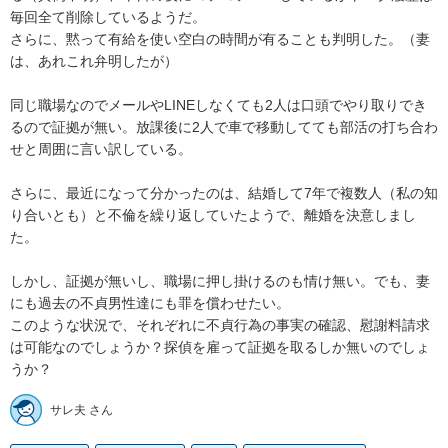
毎回全て削除しているようだ。

さらに、黙って有給を使い空白の時間が有ることも判明した。（妻
は、あれこれ弁明したが）

同じ職場なのでメールやLINEしなくても2人は口頭でやり取りでき
るので証拠が無い。放課後に2人で車で移動してても部活の打ち合わ
せと周囲に言い訳している。

さらに、最近になって分かったのは、結婚して7年で複数人（私の知
り合いとも）と不倫を繰り返していたようで、離婚を決意しまし
た。

しかし、証拠が無いし、職場に押し掛けるのも情け無い。でも、妻
にも過去の不貞男性達にも罪を償わせたい。

このような状況で、それぞれに不貞行為の事実の確認、慰謝料請求
は可能なのでしょうか？探偵を雇って証拠を取るしか無いのでしょ
うか？
サレ夫 さん