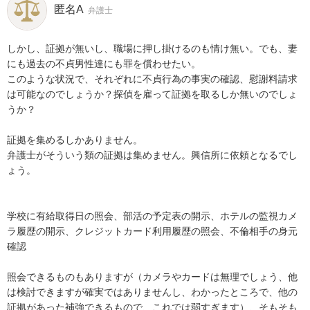
匿名A
弁護士
しかし、証拠が無いし、職場に押し掛けるのも情け無い。でも、妻
にも過去の不貞男性達にも罪を償わせたい。

このような状況で、それぞれに不貞行為の事実の確認、慰謝料請求
は可能なのでしょうか？探偵を雇って証拠を取るしか無いのでしょ
うか？

証拠を集めるしかありません。

弁護士がそういう類の証拠は集めません。興信所に依頼となるでし
ょう。

学校に有給取得日の照会、部活の予定表の開示、ホテルの監視カメ
ラ履歴の開示、クレジットカード利用履歴の照会、不倫相手の身元
確認

照会できるものもありますが（カメラやカードは無理でしょう、他
は検討できますが確実ではありませんし、わかったところで、他の
証拠があった補強できるもので、これでは弱すぎます）、そもそも