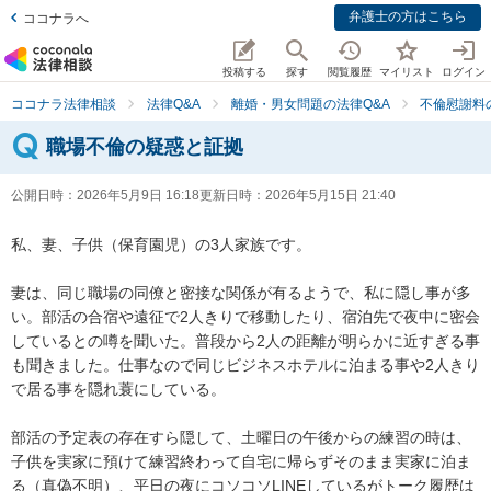
弁護士の方はこちら
ココナラへ
投稿する
探す
閲覧履歴
マイリスト
ログイン
ココナラ法律相談
法律Q&A
離婚・男女問題の法律Q&A
不倫慰謝料
職場不倫の疑惑と証拠
公開日時：
2026年5月9日 16:18
更新日時：
2026年5月15日 21:40
私、妻、子供（保育園児）の3人家族です。

妻は、同じ職場の同僚と密接な関係が有るようで、私に隠し事が多
い。部活の合宿や遠征で2人きりで移動したり、宿泊先で夜中に密会
しているとの噂を聞いた。普段から2人の距離が明らかに近すぎる事
も聞きました。仕事なので同じビジネスホテルに泊まる事や2人きり
で居る事を隠れ蓑にしている。

部活の予定表の存在すら隠して、土曜日の午後からの練習の時は、
子供を実家に預けて練習終わって自宅に帰らずそのまま実家に泊ま
る（真偽不明）、平日の夜にコソコソLINEしているがトーク履歴は