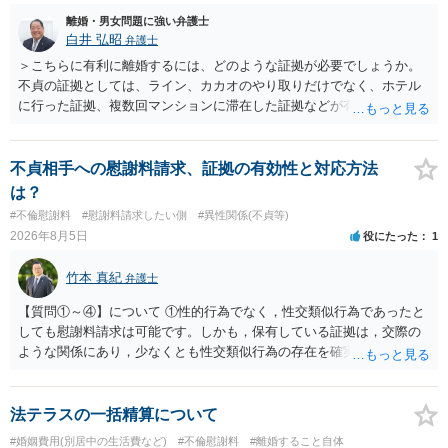
離婚・男女問題に強い弁護士
白井 弘昭
弁護士
＞こちらに有利に離婚するには、どのような証拠が必要でしょうか。
不貞の証拠としては、ライン、カカオのやり取りだけでなく、ホテル
に行った証拠、複数回マンションに滞在した証拠などが有効です。 不
貞の証拠があれば、離婚をさらに有利に進める（離婚したい時期に離
婚する、慰謝料をとるなど）ことができると思われます。 ただし、不
貞発覚後、長期間同居を続けると、不貞を許したとの評価につながる
不貞相手への慰謝料請求、証拠の有効性と対応方法
場合がありますので、ご注意ください。 以上、ご参考まで。
は？
#不倫慰謝料
#慰謝料請求したい側
#異性関係(不貞等)
2026年8月5日
役にたった
1
竹本 真紀
弁護士
【質問①～④】について ①性的行為でなく，性交類似行為であったと
しても慰謝料請求は可能です。しかも，保有している証拠は，交際の
ような関係にあり，少なくとも性交類似行為の存在を確実に証明でき
るものです（裏を返せば，証拠で認められる範囲でしか認めていない
ことを窺わせるものです。）。ですから，慰謝料請求を進めることで
よいと思います。 ただ．慰謝料額については，婚姻破綻に至っていな
法テラスの一括精算について
いとして，この点を考慮されることになるかもしれません。 ②夫との
#婚姻費用(別居中の生活費など)
#不倫慰謝料
#離婚すること自体