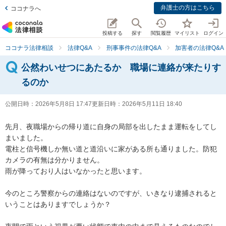
弁護士の方はこちら
ココナラへ
投稿する
探す
閲覧履歴
マイリスト
ログイン
ココナラ法律相談
法律Q&A
刑事事件の法律Q&A
加害者の法律Q&A
公然わいせつにあたるか 職場に連絡が来たりす
るのか
公開日時：
2026年5月8日 17:47
更新日時：
2026年5月11日 18:40
先月、夜職場からの帰り道に自身の局部を出したまま運転をしてし
まいました。

電柱と信号機しか無い道と道沿いに家がある所も通りました。防犯
カメラの有無は分かりません。

雨が降っており人はいなかったと思います。

今のところ警察からの連絡はないのですが、いきなり逮捕されると
いうことはありますでしょうか？
