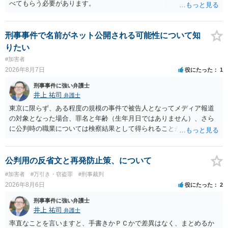
べてもらう必要があります。
刑事事件で名前がネット公開される可能性について知
りたい
#加害者
2026年8月7日
役にたった
1
刑事事件に強い弁護士
井上 祐司
弁護士
東京に限らず、ある程度の規模の事件で被告人となってメディア報道
の対象となった場合、罪名と年齢（生年月日ではありません）、さら
に公判時の職業については検察結果として得られることが通常です。
公判用の反省文と再発防止策、について
#加害者
#万引き・窃盗罪
#刑事裁判
2026年8月6日
役にたった
2
刑事事件に強い弁護士
井上 祐司
弁護士
率直なことを言いますと、手書きかＰＣかで差異はなく、まとめるか