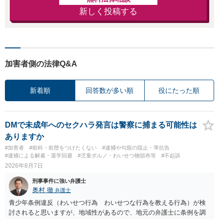
新しく投稿する
加害者側の法律Q&A
新着順
回答数が多い順
役にたった順
DMで未成年へのセクハラ発言は警察に捕まる可能性は
ありますか
#加害者
#前科・前歴をつけたくない
#逮捕や勾留の阻止・準抗告
#逮捕による解雇・退学回避
#児童ポルノ・わいせつ物頒布等
#不起訴
2026年8月7日
刑事事件に強い弁護士
奥村 徹
弁護士
青少年条例違反（わいせつ行為 わいせつな行為を教える行為）が検
討されると思いますが、地域性があるので、地元の弁護士に条例を調