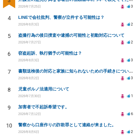
3
3
2026年7月25日
4
LINEで会社批判、警察が立件する可能性は？
2
2026年8月3日
5
盗撮行為の後日捜査や逮捕の可能性と初動対応について
2
2026年7月27日
6
窃盗起訴、執行猶予の可能性は？
3
2026年8月3日
7
書類送検後の対応と家族に知られないための手続きについて相談
3
2026年8月2日
8
児童ポルノ法適用について
1
2026年7月30日
9
加害者で不起訴希望です。
6
2026年7月12日
10
警察から口座作りの詐欺罪として連絡が来ました。
2
2026年8月6日