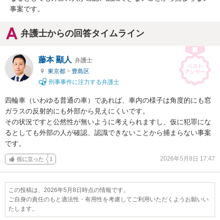
事案です。
弁護士からの回答タイムライン
藤本 顯人
弁護士
東京都
>
豊島区
刑事事件に注力する弁護士
四輪車（いわゆる普通の車）であれば、車内の様子は角度的にも窓
ガラスの反射的にも外部から見えにくいです。

その状況ですと公然性が無いように考えられますし、仮に犯罪にな
るとしても外部の人が確認、認識できないことから捕まらない事案
です。
2026年5月8日 17:47
役に立った
1
この投稿は、2026年5月8日時点の情報です。
ご自身の責任のもと適法性・有用性を考慮してご利用いただくようお願いい
たします。