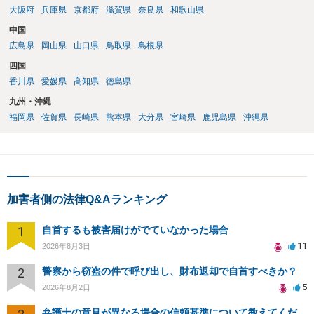
大阪府
兵庫県
京都府
滋賀県
奈良県
和歌山県
中国
広島県
岡山県
山口県
鳥取県
島根県
四国
香川県
愛媛県
高知県
徳島県
九州・沖縄
福岡県
佐賀県
長崎県
熊本県
大分県
宮崎県
鹿児島県
沖縄県
加害者側の法律Q&Aランキング
1
自首するも被害届けがでていなかった場合
11
2026年8月3日
2
警察から窃盗の件で呼び出し、財布返却で自首すべきか？
5
2026年8月2日
弁護士の意見が異なる場合の信頼基準について教えてください