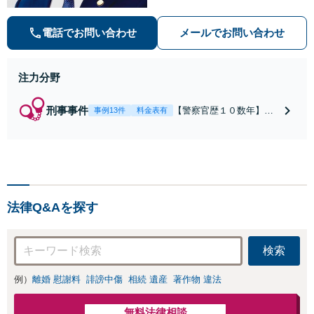
を強みに、相続問題、交通事故や離
婚などの民事から刑事事件まで幅広
電話でお問い合わせ
メールでお問い合わせ
く支援【完全個室】
注力分野
刑事事件
【警察官歴１０数年】
事例13件
料金表有
【元警部補】夜間・休日
でも即対応！【即日接
見】呼び出し直後や逮捕
直後の対応により不起
訴・身柄釈放実績多数！
捜査経験を活かした先回
法律Q&Aを探す
りのサポートが強み。高
い交渉力で示談成立へ尽
力。少年事件／告訴・告
検索
発の経験多数有り
例）
離婚 慰謝料
誹謗中傷
相続 遺産
著作物 違法
無料法律相談