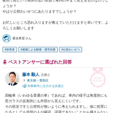
夜間で雨という視界が悪い状態で車内の中まで見えるものなのでし
ょうか？

やはり公然わいせつにあたりますでしょうか？

お忙しいところ恐れ入りますが教えていただけますと幸いです。よ
ろしくお願いします
匿名希望 さん
加害者
逮捕による解雇・退学回避
公然わいせつ
ベストアンサーに選ばれた回答
藤本 顯人
弁護士
東京都
>
豊島区
刑事事件に注力する弁護士
四輪車（いわゆる普通の車）であれば、車内の様子は角度的にも
窓ガラスの反射的にも外部から見えにくいです。

その状況ですと公然性が無いように考えられますし、仮に犯罪に
なるとしても外部の人が確認、認識できないことから捕まらない