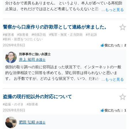
分けるかで差異もありません。 というより、本人が述べている再犯防
止策は、それだけではほとんど考慮してもらえないと思った方が良い
です。 提出するのであれば、 ・具体的に自身が受けているプログラム
やカウンセリング・治療の内容 ・利用している再犯防止策（例えば保
護観察所と連携した職業支援の内容や具体的な就労・監督状況） ・監
警察から口座作りの詐欺罪として連絡が来ました。
督者の証言 など、証拠で担保された客観性と実現可能性があるもので
#被害者
#加害者
#特殊詐欺
#冤罪・無実・正当防衛
#不起訴
なければあまり意味がありません。 もともと執行猶予が狙える事案で
#前科・前歴をつけたくない
あれば本人の反省の言葉だけで十分であり、実刑となるか微妙な事案
2026年8月6日
役にたった
2
では、本人が再発防止策をいくら述べてもほとんど効果は望めないと
刑事事件に強い弁護士
いうのが実感です。
井上 祐司
弁護士
個別の取り調べの前に切羽詰まった状況下で、インターネットの一般
的な法律相談でご回答を求めても、望む回答は得られないと思いま
す。 お手数ですが、どのような状況下で、いつ、だれからどのような
経緯で口座の提供を頼まれ開設したか、それによる詐欺等の収益がど
の程度だと聞いているのかということについて、お近くで詳細な法律
相談を受けられたうえで対処方法を探された方がよいと思われます。
盗撮の現行犯以外の対応について
一般論でいえば、任意取り調べの場合、ＩＣレコーダーを持参して取
#盗撮・のぞき
#加害者
り調べ内容を録音することは必須だと考えます。
2026年8月6日
役にたった
1
肥田 弘昭
弁護士