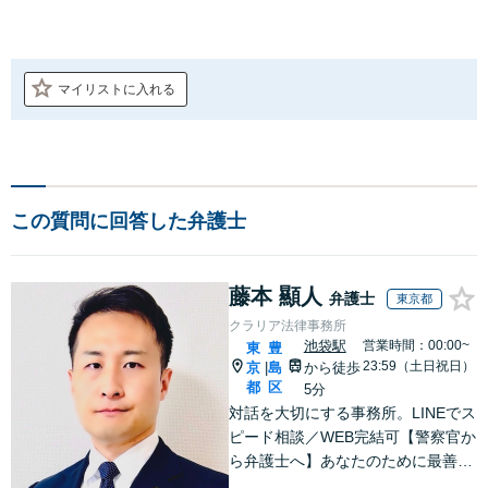
マイリストに入れる
この質問に回答した弁護士
藤本 顯人
弁護士
東京都
クラリア法律事務所
池袋駅
営業時間：00:00~
東
豊
23:59（土日祝日）
京
島
から徒歩
|
都
区
5分
対話を大切にする事務所。LINEでス
ピード相談／WEB完結可【警察官か
ら弁護士へ】あなたのために最善の
解決を目指します。洞察力と交渉力