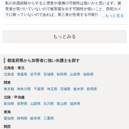
私の弁護経験からすると捜査や逮捕の可能性は低いかと思います。被
害者が気づいていないので被害届を出す可能性が低いこと、防犯カメ
ラに映っていないのであれば、第三者が告発する可能性も低いこと、
証拠は削除されていることからです。但し、「電車内で携帯で対面に
座る女性を盗撮(全体像写真1枚と5秒程度の動画)してしまいました。下
着や胸など強調したものではありません。」とありますが、少なくと
もっとみる
も捜査段階では性的姿態等撮影罪の被疑事実で逮捕勾留されるケース
が私の弁護経験では多くなった印象です（最終的には不起訴ないし各
都道府県の迷惑防止条例違反になることもあります）。2度としないこ
とをお勧めいたします。ご参考にしてください。
都道府県から加害者に強い弁護士を探す
北海道・東北
北海道
青森県
岩手県
宮城県
秋田県
山形県
福島県
関東
東京都
神奈川県
千葉県
埼玉県
茨城県
栃木県
群馬県
北陸・甲信越
新潟県
長野県
山梨県
石川県
富山県
福井県
東海
愛知県
静岡県
岐阜県
三重県
関西