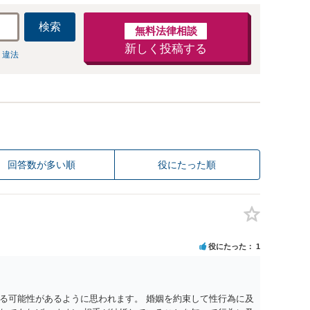
検索
無料法律相談
新しく投稿する
 違法
回答数が多い順
役にたった順
役にたった
1
る可能性があるように思われます。 婚姻を約束して性行為に及