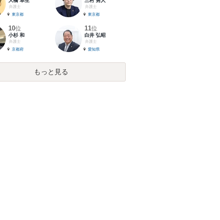
大橋 卓生
三村 勇人
弁護士
弁護士
東京都
東京都
10
11
位
位
小杉 和
白井 弘昭
弁護士
弁護士
京都府
愛知県
もっと見る