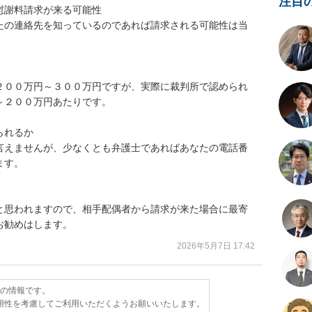
注目
謝料請求が来る可能性

たの連絡先を知っているのであれば請求される可能性は当
２００万円～３００万円ですが、実際に裁判所で認められ
２００万円あたりです。

れるか

言えませんが、少なくとも弁護士であればあなたの電話番
す。

と思われますので、相手配偶者から請求が来た場合に最寄
お勧めはします。
2026年5月7日 17:42
点の情報です。
用性を考慮してご利用いただくようお願いいたします。