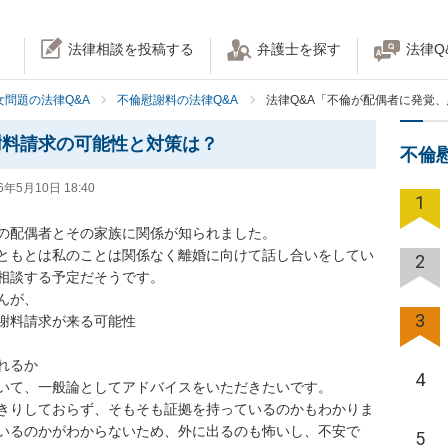
法律相談を投稿する
弁護士を探す
法律Q
女問題の法律Q&A
不倫慰謝料の法律Q&A
法律Q&A「不倫が配偶者に発覚
謝料請求の可能性と対策は？
不倫
6年5月10日 18:40
1
の配偶者とその家族に関係が知られました。

ともとは私のことは関係なく離婚に向けて話し合いをしてい
2
相談する予定だそうです。

が、

3
謝料請求が来る可能性

るか

4
いて、一般論としてアドバイスをいただきたいです。

きりしておらず、そもそも証拠を持っているのかもわかりま
いるのかがわからないため、外に出るのも怖いし、不安で
5