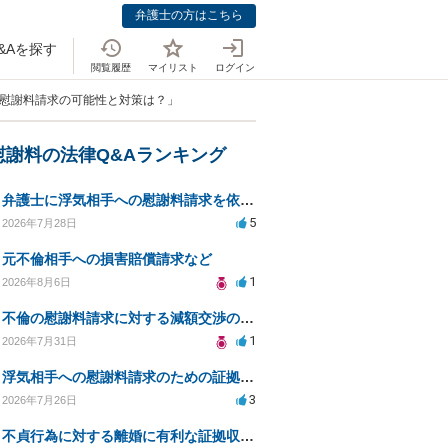
弁護士の方はこちら
&Aを探す
閲覧履歴
マイリスト
ログイン
、慰謝料請求の可能性と対策は？」
慰謝料の法律Q&Aランキング
弁護士に浮気相手への慰謝料請求を依頼する費用相場は？
5
2026年7月28日
元不倫相手への損害賠償請求など
1
2026年8月6日
不倫の慰謝料請求に対する減額交渉の可能性と対策
1
2026年7月31日
浮気相手への慰謝料請求のための証拠集めと探偵選び
3
2026年7月26日
不貞行為に対する離婚に有利な証拠収集方法と法的手続きについて