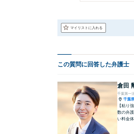
マイリストに入れる
この質問に回答した弁護士
倉田 
千葉第一
千葉
【粘り強
数の弁護
い料金体
す。まず