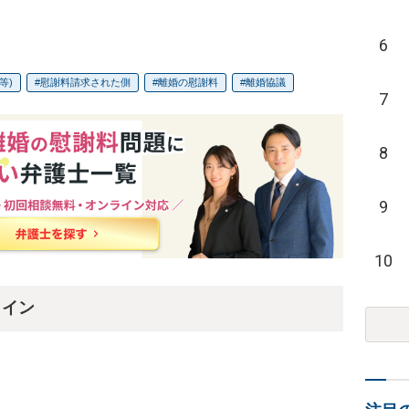
6
等)
慰謝料請求された側
離婚の慰謝料
離婚協議
7
8
9
10
ライン