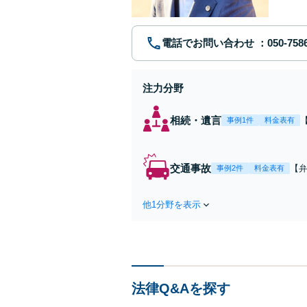
電話でお問い合わせ
注力分野
相続・遺言
事例1件
料金表有
交通事故
【弁
事例2件
料金表有
障
方
他1分野を表示
で
を
法律Q&Aを探す