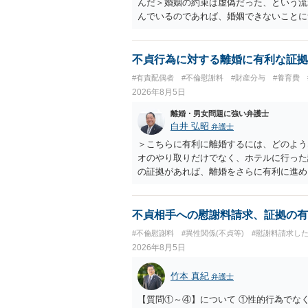
んだ＞婚姻の約束は虚偽だった、という流
んでいるのであれば、婚姻できないことに
謝料は高額にならないように思われます。
不貞行為に対する離婚に有利な証拠
#有責配偶者
#不倫慰謝料
#財産分与
#養育費
2026年8月5日
離婚・男女問題に強い弁護士
白井 弘昭
弁護士
＞こちらに有利に離婚するには、どのよう
オのやり取りだけでなく、ホテルに行った
の証拠があれば、離婚をさらに有利に進め
きると思われます。 ただし、不貞発覚後
がありますので、ご注意ください。 以上
不貞相手への慰謝料請求、証拠の有
#不倫慰謝料
#異性関係(不貞等)
#慰謝料請求し
2026年8月5日
竹本 真紀
弁護士
【質問①～④】について ①性的行為でな