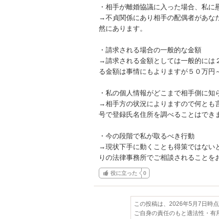
・相手が離婚協議に入った場合、私に慰
→不貞関係にあり相手の配偶者があな
然にあります。

・請求される場合の一般的な金額

→請求される金額としては一般的には
る金額は事情にもよりますが５０万円～
・私の個人情報がどこまで相手側に知ら
→相手方の状況によりますので何とも
号で登録氏名住所を調べることはできま
・今の段階で私が取るべき行動

→現状下手に動くことも得策ではない
りの法律事務所でご相談されることを
役に立った
0
この投稿は、2026年5月7日時
ご自身の責任のもと適法性・有