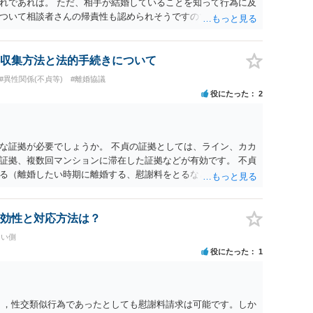
れであれば。 ただ、相手が結婚していることを知って行為に及
ついて相談者さんの帰責性も認められそうですので、あまり慰
 一度、最寄りの弁護士に相談してみてください。
収集方法と法的手続きについて
#異性関係(不貞等)
#離婚協議
役にたった
2
な証拠が必要でしょうか。 不貞の証拠としては、ライン、カカ
証拠、複数回マンションに滞在した証拠などが有効です。 不貞
る（離婚したい時期に離婚する、慰謝料をとるなど）ことがで
、長期間同居を続けると、不貞を許したとの評価につながる場合
、ご参考まで。
効性と対応方法は？
たい側
役にたった
1
く，性交類似行為であったとしても慰謝料請求は可能です。しか