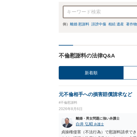
例）
離婚 慰謝料
誹謗中傷
相続 遺産
著作物
不倫慰謝料の法律Q&A
新着順
元不倫相手への損害賠償請求など
#不倫慰謝料
2026年8月6日
離婚・男女問題に強い弁護士
白井 弘昭
弁護士
貞操権侵害（不法行為）で慰謝料請求でき