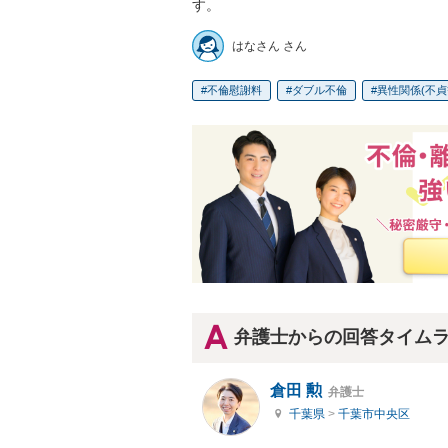
す。
はなさん さん
不倫慰謝料
ダブル不倫
異性関係(不貞
弁護士からの回答タイム
倉田 勲
弁護士
千葉県
>
千葉市中央区