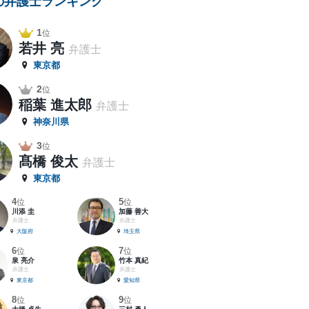
の弁護士ランキング
1
位
若井 亮
弁護士
東京都
2
位
稲葉 進太郎
弁護士
神奈川県
3
位
髙橋 俊太
弁護士
東京都
4
5
位
位
川添 圭
加藤 善大
弁護士
弁護士
大阪府
埼玉県
6
7
位
位
泉 亮介
竹本 真紀
弁護士
弁護士
東京都
愛知県
8
9
位
位