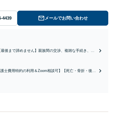
メールでお問い合わせ
【最後まで諦めません】親族間の交渉、複雑な手続き、全
て対応します！不利な条件で合意してしまう前にご相談く
ださい。【土地・不動産】長期化している問題もできる限
り円滑な交渉へと導きます。事業承継／相続放棄も対応可
護士費用特約の利用＆Zoom相談可】【死亡・骨折・後遺
能。【JR千葉駅近く】駐車場あり
害・むち打ち等】交通事故でご家族がなくなってしまった
やお怪我された方はまずご相談ください。ご自身での対応
は損をしてしまうかもしれません。代わりに交渉・手続き
し、負担を軽減。