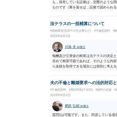
も，保有している証拠は，交際のような関
ものです（裏を返せば，証拠で認められる
ら，慰謝料請求を進めることでよいと思い
して，この点を考慮されることになるかも
を検討するのがよいと思います。今ある証
法テラスの一括精算について
あれば，前向きに検討を進めるという考え
#婚姻費用(別居中の生活費など)
#不倫慰謝料
#
とが前提であり，その価値と夫との関係と
2026年8月3日
れば，どのような内容の委任なのか不明で
訴訟にするか，その点の見極めや，相手方
川添 圭
弁護士
かによって，考え方・進め方は変わってく
払を拒否するのであれば，本人（行政書士
報酬及び立替金の精算は法テラスの決定と
に思います。減額で折り合えるなら本人様
含めて精算可能であれば、そのような内容
ば，訴訟に進むしかなくなるようにも思い
ら金銭を取得できる場合には個別に考える
検討した方がよいようにも思います。
ラスへお尋ねいただいた方が確実です。
夫の不倫と離婚要求への法的対応と
#不倫慰謝料
#異性関係(不貞等)
#婚外の妊娠
2026年8月2日
肥田 弘昭
弁護士
質問1は可能です。また、同居している場