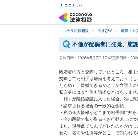
ココナラへ
ココナラ法律相談
法律Q&A
離婚・男
不倫が配偶者に発覚、慰
公開日時：
2026年5月7日 17:42
更新日時：
202
既婚者の方と交際していたところ、相手
交際してた相手は離婚を考えており（も
たため）、離婚できるかどうか弁護士に
私自身にはまだ何も請求などはありません
・相手が離婚協議に入った場合、私に慰
・請求される場合の一般的な金額

・私の個人情報がどこまで相手側に知られ
・今の段階で私が取るべき行動以上につ
また、現時点でなんでバレたのかがはっ
せん。名前や住所等がどこまで知られて