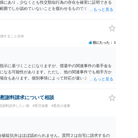
係にあり，少なくとも性交類似行為の存在を確実に証明できる
範囲でしか認めていないことを窺わせるものです。）。ですか
ます。 ただ．慰謝料額については，婚姻破綻に至っていないと
しれません。 ②夫との今後のことを考えて書いてもらうか否か
拠以上のことを証明（証明力を強めることも含む）できるので
方でもよいでしょう。慰謝料請求としては証拠として使えるこ
離婚すること自体
の均衡のように思います。 ③行政書士に委任をしているのであ
役にたった
1
すが，その行政書士との協議になると思います。請求するか，
は性交類似行為は認めているのか，それさえも否定しているの
ると思います。 ④性交類似行為を認めているにもかかわらず支
でも同じだと思います。）への対応ではあまり変わらないよう
指示に基づくことになりますが、償還中の関連事件の着手金を
の交渉でもよいように思いますが，ゼロかどうかの観点であれ
になる可能性があります。ただし、他の関連事件でも相手方か
ます。そうしますと，お近くの弁護士に相談して進めることを
場合もあります。個別事情によって対応が違いますので、法テ
慰謝料請求について相談
#慰謝料請求したい側
#育児放棄
#悪意の遺棄
合破綻抗弁はほぼ認められません。質問２は自宅に請求するの