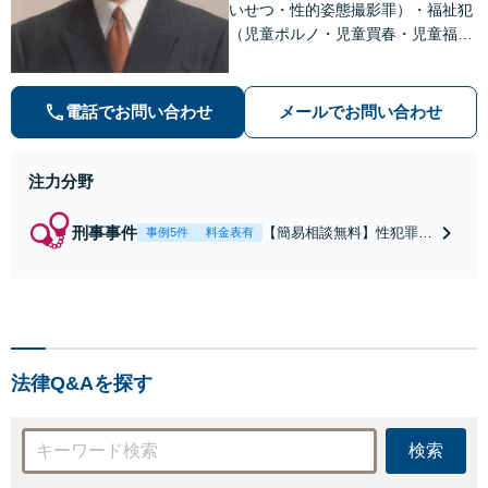
いせつ・性的姿態撮影罪）・福祉犯
（児童ポルノ・児童買春・児童福祉
法・青少年条例）・ネット犯罪（名
誉毀損・わいせつ物・不正アクセス
等）に非常に詳しい弁護士です
電話でお問い合わせ
メールでお問い合わせ
注力分野
刑事事件
【簡易相談無料】性犯罪
事例5件
料金表有
（不同意性交・不同意わい
せつ）・福祉犯（児童ポル
ノ・児童買春・児童福祉
法・青少年条例）・ネット
犯罪（名誉毀損・わいせつ
物・不正アクセス・リベン
法律Q&Aを探す
ジポルノ罪等）に非常に詳
しい弁護士です
検索