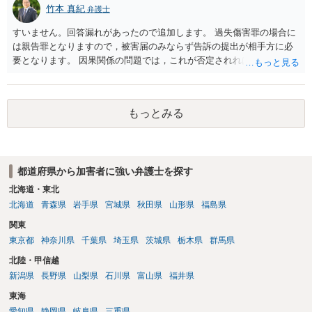
竹本 真紀
弁護士
すいません。回答漏れがあったので追加します。 過失傷害罪の場合に
は親告罪となりますので，被害届のみならず告訴の提出が相手方に必
要となります。 因果関係の問題では，これが否定されれば ①刑事的に
は傷害が否定されるので，故意が認められれば暴行罪，過失のみと判
断されれば処罰規定がない状態になると思います。 ②民事的には傷害
部分が否定されますので，暴行行為自体による損害（慰謝料的なもの
もっとみる
になるでしょうか…）だけが対象となってきます。
都道府県から加害者に強い弁護士を探す
北海道・東北
北海道
青森県
岩手県
宮城県
秋田県
山形県
福島県
関東
東京都
神奈川県
千葉県
埼玉県
茨城県
栃木県
群馬県
北陸・甲信越
新潟県
長野県
山梨県
石川県
富山県
福井県
東海
愛知県
静岡県
岐阜県
三重県