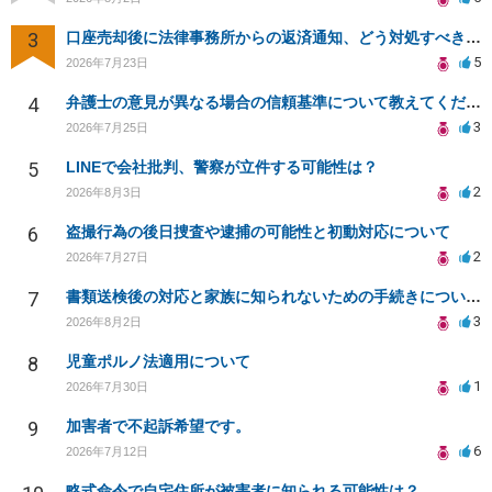
3
口座売却後に法律事務所からの返済通知、どう対処すべきか？
5
2026年7月23日
4
弁護士の意見が異なる場合の信頼基準について教えてください
3
2026年7月25日
5
LINEで会社批判、警察が立件する可能性は？
2
2026年8月3日
6
盗撮行為の後日捜査や逮捕の可能性と初動対応について
2
2026年7月27日
7
書類送検後の対応と家族に知られないための手続きについて相談
3
2026年8月2日
8
児童ポルノ法適用について
1
2026年7月30日
9
加害者で不起訴希望です。
6
2026年7月12日
略式命令で自宅住所が被害者に知られる可能性は？