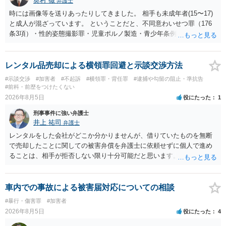
奥村 徹
弁護士
時には画像等を送りあったりしてきました。 相手も未成年者(15〜17)
と成人が混ざっています。 ということだと、不同意わいせつ罪（176
条3項）・性的姿態撮影罪・児童ポルノ製造・青少年条例違反（わいせ
つ行為 児童ポルノ要求）などが検討されます。 重い罪もあるの
で、警察にバレれば、それなりの捜査を受けるでしょう。
レンタル品売却による横領罪回避と示談交渉方法
#示談交渉
#加害者
#不起訴
#横領罪・背任罪
#逮捕や勾留の阻止・準抗告
#前科・前歴をつけたくない
2026年8月5日
役にたった
1
刑事事件に強い弁護士
井上 祐司
弁護士
レンタルをした会社がどこか分かりませんが、借りていたものを無断
で売却したことに関しての被害弁償を弁護士に依頼せずに個人で進め
ることは、相手が拒否しない限り十分可能だと思います。 見積を出し
てもらって、それが妥当か（正規品の市場価格と大きく齟齬がない
か）、弁護士に法律相談において助言をもらえば足りるでしょう。
車内での事故による被害届対応についての相談
#暴行・傷害罪
#加害者
2026年8月5日
役にたった
4