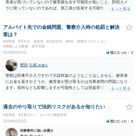
害者が気づいていないので被害届を出す可能性が低いこと、防犯カメ
ラに映っていないのであれば、第三者が告発する可能性も低いこと、
証拠は削除されていることからです。但し、「電車内で携帯で対面に
座る女性を盗撮(全体像写真1枚と5秒程度の動画)してしまいました。下
着や胸など強調したものではありません。」とありますが、少なくと
アルバイト先での金銭問題、警察介入時の処罰と解決
も捜査段階では性的姿態等撮影罪の被疑事実で逮捕勾留されるケース
策は？
が私の弁護経験では多くなった印象です（最終的には不起訴ないし各
#加害者
#万引き・窃盗罪
#示談交渉
#前科・前歴をつけたくない
都道府県の迷惑防止条例違反になることもあります）。2度としないこ
#逮捕による解雇・退学回避
とをお勧めいたします。ご参考にしてください。
2026年8月5日
役にたった
1
肥田 弘昭
弁護士
警察は民事不介入ですので示談斡旋のようなことはしません。被害者
にお金を返すかどうか、被害者が受け取るかは当事者間の問題になり
ます。前科なども影響しますが可能性としては窃盗罪ですので、逮捕
勾留や略式起訴などの可能性もあります。ご参考にしてください。
過去のやり取りで法的リスクがあるか知りたい
#加害者
#児童ポルノ・わいせつ物頒布等
2026年8月5日
役にたった
2
刑事事件に強い弁護士