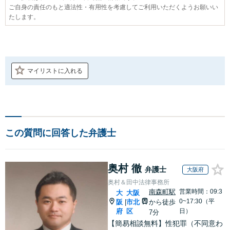
ご自身の責任のもと適法性・有用性を考慮してご利用いただくようお願いい
たします。
マイリストに入れる
この質問に回答した弁護士
奥村 徹
弁護士
大阪府
奥村＆田中法律事務所
南森町駅
営業時間：09:3
大
大阪
0~17:30（平
阪
市北
から徒歩
|
府
区
日）
7分
【簡易相談無料】性犯罪（不同意わ