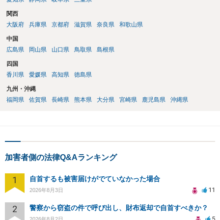
関西
大阪府
兵庫県
京都府
滋賀県
奈良県
和歌山県
中国
広島県
岡山県
山口県
鳥取県
島根県
四国
香川県
愛媛県
高知県
徳島県
九州・沖縄
福岡県
佐賀県
長崎県
熊本県
大分県
宮崎県
鹿児島県
沖縄県
加害者側の法律Q&Aランキング
1
自首するも被害届けがでていなかった場合
11
2026年8月3日
2
警察から窃盗の件で呼び出し、財布返却で自首すべきか？
5
2026年8月2日