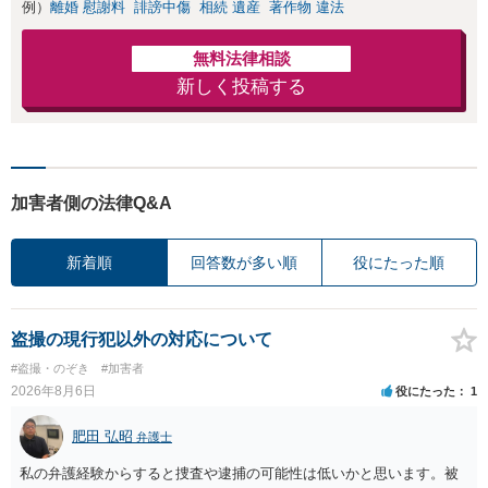
例）
離婚 慰謝料
誹謗中傷
相続 遺産
著作物 違法
無料法律相談
新しく投稿する
加害者側の法律Q&A
新着順
回答数が多い順
役にたった順
盗撮の現行犯以外の対応について
#盗撮・のぞき
#加害者
2026年8月6日
役にたった
1
肥田 弘昭
弁護士
私の弁護経験からすると捜査や逮捕の可能性は低いかと思います。被