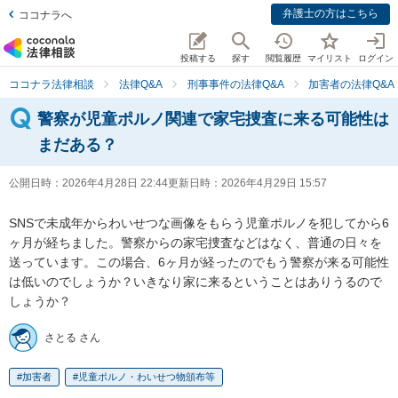
弁護士の方はこちら
ココナラへ
投稿する
探す
閲覧履歴
マイリスト
ログイン
ココナラ法律相談
法律Q&A
刑事事件の法律Q&A
加害者の法律Q&A
警察が児童ポルノ関連で家宅捜査に来る可能性は
まだある？
公開日時：
2026年4月28日 22:44
更新日時：
2026年4月29日 15:57
SNSで未成年からわいせつな画像をもらう児童ポルノを犯してから6
ヶ月が経ちました。警察からの家宅捜査などはなく、普通の日々を
送っています。この場合、6ヶ月が経ったのでもう警察が来る可能性
は低いのでしょうか？いきなり家に来るということはありうるので
しょうか？
さとる さん
加害者
児童ポルノ・わいせつ物頒布等