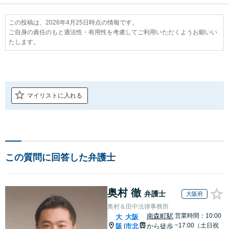
この投稿は、2026年4月25日時点の情報です。
ご自身の責任のもと適法性・有用性を考慮してご利用いただくようお願いい
たします。
マイリストに入れる
この質問に回答した弁護士
奥村 徹
弁護士
大阪府
奥村＆田中法律事務所
南森町駅
営業時間：10:00
大
大阪
~17:00（土日祝
阪
市北
から徒歩
|