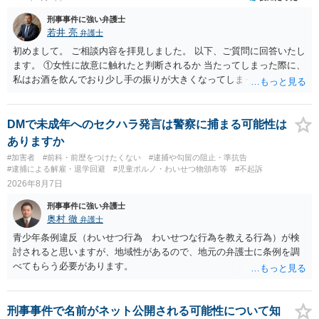
刑事事件に強い弁護士
若井 亮
弁護士
初めまして。 ご相談内容を拝見しました。 以下、ご質問に回答いたし
ます。 ①女性に故意に触れたと判断されるか 当たってしまった際に、
私はお酒を飲んでおり少し手の振りが大きくなってしまっていたこと
も事実です。それが仮に、私が気がついていない防犯カメラに写って
いた場合、故意だと判定されやすいのでしょうか？ お伺いする限り、
故意があると判断されることは無いかと思います。 ②逮捕、呼び出し
DMで未成年へのセクハラ発言は警察に捕まる可能性は
の可能性 この行為により、痴漢やその他の犯罪を犯したとして、逮
ありますか
捕、呼び出しされる可能性はどれほどでしょうか？ 誤って当たってし
#加害者
#前科・前歴をつけたくない
#逮捕や勾留の阻止・準抗告
まっただけであり、さらにその場で女性等のアクションが無かったこ
#逮捕による解雇・退学回避
#児童ポルノ・わいせつ物頒布等
#不起訴
とからすると、この後に呼び出される可能性は極めて低いと思いま
2026年8月7日
す。 ③逮捕呼び出しまでの期間 大体どれほどの期間逮捕呼び出しの可
刑事事件に強い弁護士
能性があると考えれば良いのでしょうか？ 逮捕や呼び出しの可能性は
奥村 徹
弁護士
極めて低いと思います。 連絡が来ることはないでしょう。
青少年条例違反（わいせつ行為 わいせつな行為を教える行為）が検
討されると思いますが、地域性があるので、地元の弁護士に条例を調
べてもらう必要があります。
刑事事件で名前がネット公開される可能性について知