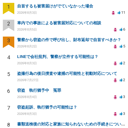
1
自首するも被害届けがでていなかった場合
11
2026年8月3日
2
車内での事故による被害届対応についての相談
6
2026年8月5日
3
警察から窃盗の件で呼び出し、財布返却で自首すべきか？
5
2026年8月2日
4
LINEで会社批判、警察が立件する可能性は？
2
2026年8月3日
5
盗撮行為の後日捜査や逮捕の可能性と初動対応について
2
2026年7月27日
6
窃盗 執行猶予中 冤罪
3
2026年8月4日
7
窃盗起訴、執行猶予の可能性は？
3
2026年8月3日
8
書類送検後の対応と家族に知られないための手続きについて相談