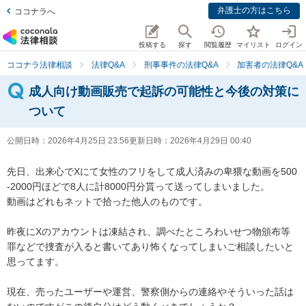
弁護士の方はこちら
ココナラへ
投稿する
探す
閲覧履歴
マイリスト
ログイン
ココナラ法律相談
法律Q&A
刑事事件の法律Q&A
加害者の法律Q&A
成人向け動画販売で起訴の可能性と今後の対策に
ついて
公開日時：
2026年4月25日 23:56
更新日時：
2026年4月29日 00:40
先日、出来心でXにて女性のフリをして成人済みの卑猥な動画を500
-2000円ほどで8人に計8000円分貰って送ってしまいました。

動画はどれもネットで拾った他人のものです。

昨夜にXのアカウントは凍結され、調べたところわいせつ物頒布等
罪などで捜査が入ると書いてあり怖くなってしまいご相談したいと
思ってます。

現在、売ったユーザーや運営、警察側からの連絡やそういった話は