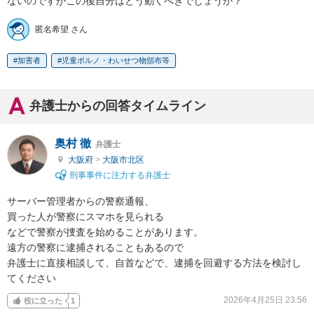
ないのですがこの後自分はどう動くべきでしょうか？
匿名希望 さん
加害者
児童ポルノ・わいせつ物頒布等
弁護士からの回答タイムライン
奥村 徹
弁護士
大阪府
>
大阪市北区
刑事事件に注力する弁護士
サーバー管理者からの警察通報、

買った人が警察にスマホを見られる

などで警察が捜査を始めることがあります。

遠方の警察に逮捕されることもあるので

弁護士に直接相談して、自首などで、逮捕を回避する方法を検討し
てください
2026年4月25日 23:56
役に立った
1