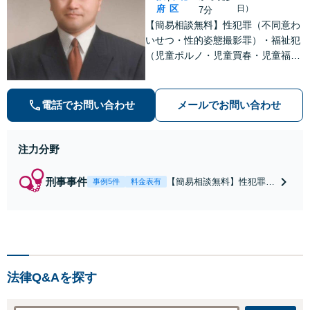
府
区
日）
7分
【簡易相談無料】性犯罪（不同意わ
いせつ・性的姿態撮影罪）・福祉犯
（児童ポルノ・児童買春・児童福祉
法・青少年条例）・ネット犯罪（名
誉毀損・わいせつ物・不正アクセス
等）に非常に詳しい弁護士です
電話でお問い合わせ
メールでお問い合わせ
注力分野
刑事事件
【簡易相談無料】性犯罪
事例5件
料金表有
（不同意性交・不同意わい
せつ）・福祉犯（児童ポル
ノ・児童買春・児童福祉
法・青少年条例）・ネット
犯罪（名誉毀損・わいせつ
物・不正アクセス・リベン
法律Q&Aを探す
ジポルノ罪等）に非常に詳
しい弁護士です