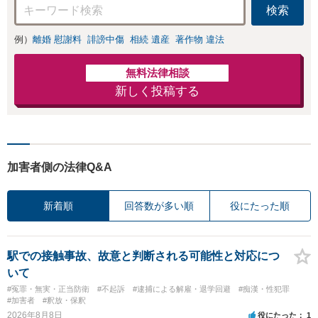
検索
例）
離婚 慰謝料
誹謗中傷
相続 遺産
著作物 違法
無料法律相談
新しく投稿する
加害者側の法律Q&A
新着順
回答数が多い順
役にたった順
駅での接触事故、故意と判断される可能性と対応につ
いて
#冤罪・無実・正当防衛
#不起訴
#逮捕による解雇・退学回避
#痴漢・性犯罪
#加害者
#釈放・保釈
2026年8月8日
役にたった
1