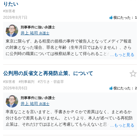
りたい
#加害者
2026年8月7日
役にたった
1
刑事事件に強い弁護士
井上 祐司
弁護士
東京に限らず、ある程度の規模の事件で被告人となってメディア報道
の対象となった場合、罪名と年齢（生年月日ではありません）、さら
に公判時の職業については検察結果として得られることが通常です。
公判用の反省文と再発防止策、について
#加害者
#刑事裁判
#万引き・窃盗罪
2026年8月6日
役にたった
2
刑事事件に強い弁護士
井上 祐司
弁護士
率直なことを言いますと、手書きかＰＣかで差異はなく、まとめるか
分けるかで差異もありません。 というより、本人が述べている再犯防
止策は、それだけではほとんど考慮してもらえないと思った方が良い
です。 提出するのであれば、 ・具体的に自身が受けているプログラム
やカウンセリング・治療の内容 ・利用している再犯防止策（例えば保