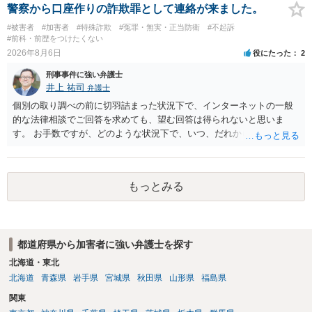
護観察所と連携した職業支援の内容や具体的な就労・監督状況） ・監
警察から口座作りの詐欺罪として連絡が来ました。
督者の証言 など、証拠で担保された客観性と実現可能性があるもので
#被害者
#加害者
#特殊詐欺
#冤罪・無実・正当防衛
#不起訴
なければあまり意味がありません。 もともと執行猶予が狙える事案で
#前科・前歴をつけたくない
あれば本人の反省の言葉だけで十分であり、実刑となるか微妙な事案
2026年8月6日
役にたった
2
では、本人が再発防止策をいくら述べてもほとんど効果は望めないと
刑事事件に強い弁護士
いうのが実感です。
井上 祐司
弁護士
個別の取り調べの前に切羽詰まった状況下で、インターネットの一般
的な法律相談でご回答を求めても、望む回答は得られないと思いま
す。 お手数ですが、どのような状況下で、いつ、だれからどのような
経緯で口座の提供を頼まれ開設したか、それによる詐欺等の収益がど
の程度だと聞いているのかということについて、お近くで詳細な法律
相談を受けられたうえで対処方法を探された方がよいと思われます。
もっとみる
一般論でいえば、任意取り調べの場合、ＩＣレコーダーを持参して取
り調べ内容を録音することは必須だと考えます。
都道府県から加害者に強い弁護士を探す
北海道・東北
北海道
青森県
岩手県
宮城県
秋田県
山形県
福島県
関東