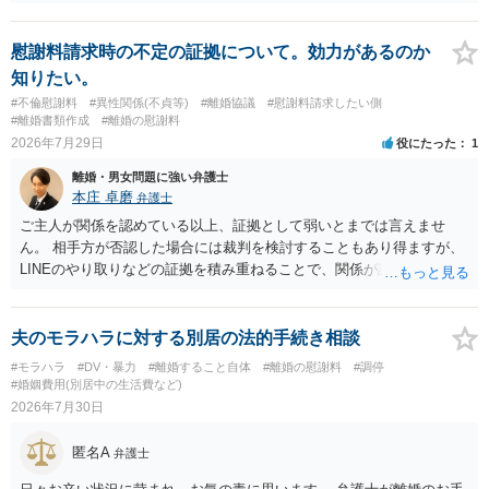
わけではありませんが、その前に「病気・事故に伴う費用」と明記さ
れていますので、通常は、病気や事故によって臨時に必要となった医
療費その他これに類する特別支出を念頭に置いた条項と読むのが自然
慰謝料請求時の不定の証拠について。効力があるのか
です。したがって、大学の入学金、授業料、受験費用などの教育費に
知りたい。
ついてまで、「この条項があるから当然に半額を請求できる」とまで
#不倫慰謝料
#異性関係(不貞等)
#離婚協議
#慰謝料請求したい側
は言いにくいと思われます。なお、通常、大学進学費用をどこまで負
#離婚書類作成
#離婚の慰謝料
担すべきかについては、離婚時の合意内容のほか、子どもの年齢、大
2026年7月29日
役にたった
1
学進学についての父母の認識、父母の学歴・収入・資産状況、進学先
離婚・男女問題に強い弁護士
や費用などを踏まえて個別に検討することになります。公正証書の他
本庄 卓磨
弁護士
の条項において、養育費の終期についてどのように定められている
か、大学進学に関する定めの有無、「教育費」「進学費用」に関する
ご主人が関係を認めている以上、証拠として弱いとまでは言えませ
定めの有無等について確認する必要があると考えられます。
ん。 相手方が否認した場合には裁判を検討することもあり得ますが、
LINEのやり取りなどの証拠を積み重ねることで、関係が認定される余
地は十分にあります。 ただし、手元の証拠でどこまで認定できるかは
個別の事情によりますので、お早めに弁護士に相談されることをおす
すめします。
夫のモラハラに対する別居の法的手続き相談
#モラハラ
#DV・暴力
#離婚すること自体
#離婚の慰謝料
#調停
#婚姻費用(別居中の生活費など)
2026年7月30日
匿名A
弁護士