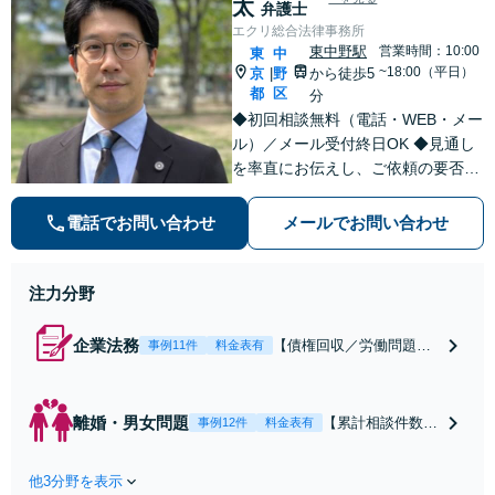
太
弁護士
エクリ総合法律事務所
東中野駅
営業時間：10:00
東
中
~18:00（平日）
京
野
から徒歩5
|
都
区
分
◆初回相談無料（電話・WEB・メー
ル）／メール受付終日OK ◆見通し
を率直にお伝えし、ご依頼の要否も
含めてご案内いたします。受任から
解決まで弁護士本人が一貫してスピ
電話でお問い合わせ
メールでお問い合わせ
ーディーに対応いたします。 ◆累計
相談2000件以上・解決実績500件以
上
注力分野
企業法務
【債権回収／労働問題／
事例11件
料金表有
契約関係・契約書チェッ
ク／裁判対応】取引先と
のトラブル・会社内のト
離婚・男女問題
【累計相談件数20
事例12件
料金表有
ラブルなど、事後の解決
00件、解決事例50
だけでなく予防法務まで
0件以上】【初回
ワンストップで対応！顧
他3分野を表示
相談（電話・WE