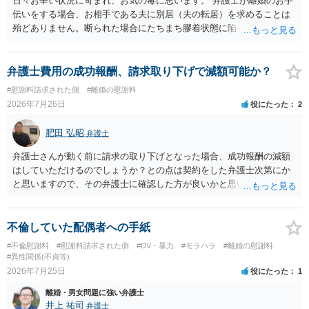
日々お辛い状況に苛まれ、お気の毒に思います。 弁護士が離婚のお手
伝いをする場合、お相手である夫に別居（夫の転居）を求めることは
殆どありません。断られた場合にたちまち膠着状態に陥ってしまうの
と、同居中の依頼者ご本人をますます窮地に陥らせてしまう可能性が
高いためです。 実務的には、ご相談者さまが転居する形で離婚協議等
を進める選択を採らざるを得ないことが圧倒的多数です。
弁護士費用の成功報酬、請求取り下げで減額可能か？
#慰謝料請求された側
#離婚の慰謝料
2026年7月26日
役にたった
2
肥田 弘昭
弁護士
弁護士さんが動く前に請求の取り下げとなった場合、成功報酬の減額
はしていただけるのでしょうか？との点は契約をした弁護士次第にか
と思いますので、その弁護士に確認した方が良いかと思います。ご参
考にしてください。
不倫していた配偶者への手紙
#不倫慰謝料
#慰謝料請求された側
#DV・暴力
#モラハラ
#離婚の慰謝料
#異性関係(不貞等)
2026年7月25日
役にたった
1
離婚・男女問題に強い弁護士
井上 祐司
弁護士