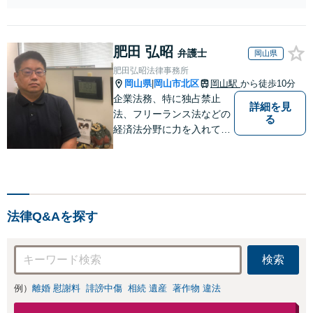
問弁護士をお探しの方も
B）無料】「オー
ご相談ください！【顧問
ダーメイドの解決
経験豊富】【個別案件も
策を提示」依頼者
対応OK】
肥田 弘昭
様の話を丁寧にう
弁護士
岡山県
かがい、どんな不
肥田弘昭法律事務所
安があるのか、何
岡山県
岡山市北区
岡山駅
から徒歩10分
|
を解決したいのか
企業法務、特に独占禁止
詳細を見
を正確に読み取り
法、フリーランス法などの
る
ます。【東京都在
経済法分野に力を入れてい
住以外の方も対
ます！！！
応】
法律Q&Aを探す
検索
例）
離婚 慰謝料
誹謗中傷
相続 遺産
著作物 違法