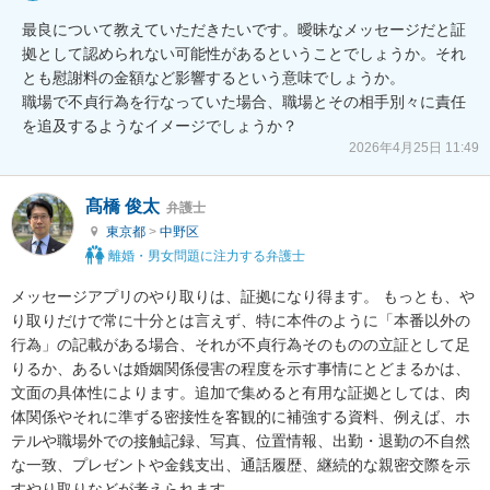
最良について教えていただきたいです。曖昧なメッセージだと証
拠として認められない可能性があるということでしょうか。それ
とも慰謝料の金額など影響するという意味でしょうか。

職場で不貞行為を行なっていた場合、職場とその相手別々に責任
を追及するようなイメージでしょうか？
2026年4月25日 11:49
髙橋 俊太
弁護士
東京都
>
中野区
離婚・男女問題に注力する弁護士
メッセージアプリのやり取りは、証拠になり得ます。 もっとも、や
り取りだけで常に十分とは言えず、特に本件のように「本番以外の
行為」の記載がある場合、それが不貞行為そのものの立証として足
りるか、あるいは婚姻関係侵害の程度を示す事情にとどまるかは、
文面の具体性によります。追加で集めると有用な証拠としては、肉
体関係やそれに準ずる密接性を客観的に補強する資料、例えば、ホ
テルや職場外での接触記録、写真、位置情報、出勤・退勤の不自然
な一致、プレゼントや金銭支出、通話履歴、継続的な親密交際を示
すやり取りなどが考えられます。