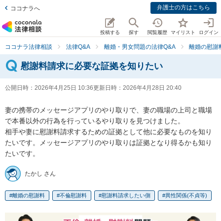
弁護士の方はこちら
ココナラへ
投稿する
探す
閲覧履歴
マイリスト
ログイン
ココナラ法律相談
法律Q&A
離婚・男女問題の法律Q&A
離婚の慰謝
慰謝料請求に必要な証拠を知りたい
公開日時：
2026年4月25日 10:36
更新日時：
2026年4月28日 20:40
妻の携帯のメッセージアプリのやり取りで、妻の職場の上司と職場
で本番以外の行為を行っているやり取りを見つけました。

相手や妻に慰謝料請求するための証拠として他に必要なものを知り
たいです。メッセージアプリのやり取りは証拠となり得るかも知り
たいです。
たかし さん
離婚の慰謝料
不倫慰謝料
慰謝料請求したい側
異性関係(不貞等)