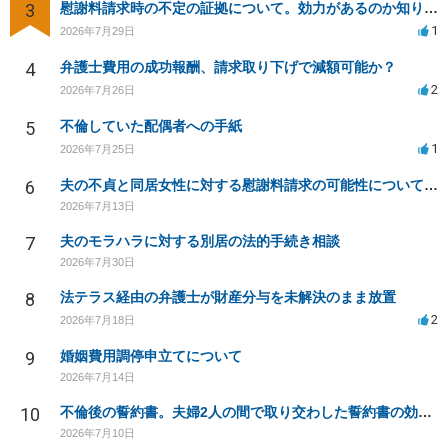
3
慰謝料請求時の不定の証拠について。効力があるのか知りたい。
1
2026年7月29日
4
弁護士費用の成功報酬、請求取り下げで減額可能か？
2
2026年7月26日
5
不倫していた配偶者への手紙
1
2026年7月25日
6
夫の不貞と同居女性に対する慰謝料請求の可能性について相談
2026年7月13日
7
夫のモラハラに対する別居の法的手続き相談
2026年7月30日
8
法テラス経由の弁護士が財産分与を未解決のまま放置
2
2026年7月18日
9
婚姻費用調停申立てについて
2026年7月14日
10
不倫後の誓約書。夫婦2人の間で取り交わした誓約書の効力は？
2026年7月10日