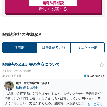
無料法律相談
新しく投稿する
離婚慰謝料の法律Q&A
新着順
回答数が多い順
役にたった順
離婚時の公正証書の内容について
#養育費
#離婚の慰謝料
2026年8月3日
役にたった
6
離婚・男女問題に強い弁護士
髙橋 俊太
弁護士
ご記載の公正証書の文言だけからすると、大学の入学金や授業料等が
当然にこの「特別な費用」に含まれるとは言いにくいと思います。条
項に「等」という文言があるため、治療費・入院費だけに限定される