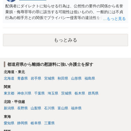
配偶者にダイレクトに知らせる行為は、公然性の要件の関係から名誉
棄損・侮辱罪等の罪に該当する可能性は低いものの、一般的には不貞
行為の相手方との関係でプライバシー侵害等の違法性を含む行為で
す。 そのため、そのことを知った相手方の夫婦関係への影響が大きい
ため、弁護士としては推奨しないことが一般的かと思います。
もっとみる
都道府県から離婚の慰謝料に強い弁護士を探す
北海道・東北
北海道
青森県
岩手県
宮城県
秋田県
山形県
福島県
関東
東京都
神奈川県
千葉県
埼玉県
茨城県
栃木県
群馬県
北陸・甲信越
新潟県
長野県
山梨県
石川県
富山県
福井県
東海
愛知県
静岡県
岐阜県
三重県