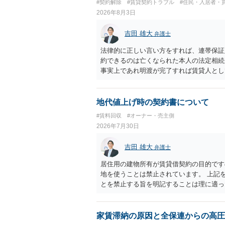
#契約解除
#賃貸契約トラブル
#住民・入居者・
2026年8月3日
吉田 雄大
弁護士
法律的に正しい言い方をすれば、連帯保証
約できるのは亡くなられた本人の法定相続
事実上であれ明渡が完了すれば賃貸人とし
られつつある手続はあくまでも、建物を賃
が良いと思います。またその方法で進めた
済的負担を最小限に食い止められるため望
地代値上げ時の契約書について
#賃料回収
#オーナー・売主側
2026年7月30日
吉田 雄大
弁護士
居住用の建物所有が賃貸借契約の目的です
地を使うことは禁止されています。 上記
とを禁止する旨を明記することは理に適っ
入りませんが、提案するのは良い方法と思
家賃滞納の原因と全保連からの高圧