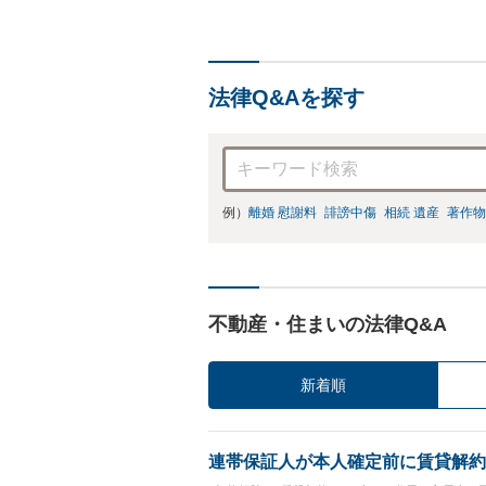
法律Q&Aを探す
例）
離婚 慰謝料
誹謗中傷
相続 遺産
著作物
不動産・住まいの法律Q&A
新着順
連帯保証人が本人確定前に賃貸解約