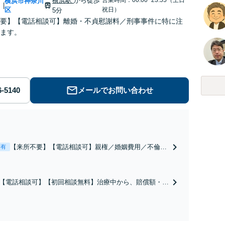
横浜駅
から徒歩
川
横浜市神奈川
|
区
祝日）
5分
要】【電話相談可】離婚・不貞慰謝料／刑事事件に特に注
ます。
メールでお問い合わせ
【来所不要】【電話相談可】親権／婚姻費用／不倫慰
表有
謝料／別居などの争点を整理し、見通しと方針を提示
します。
【電話相談可】【初回相談無料】治療中から、賠償額・過
障害の見通しを整理し、納得感ある解決を目指します。