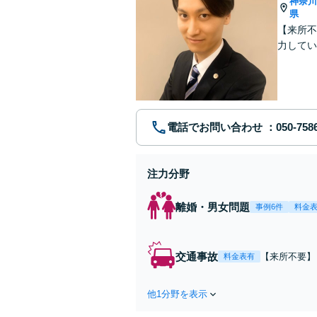
神奈
県
【来所不
力してい
電話でお問い合わせ
注力分野
離婚・男女問題
事例6件
料金
交通事故
【来所不要】
料金表有
失割合・後遺
他1分野を表示