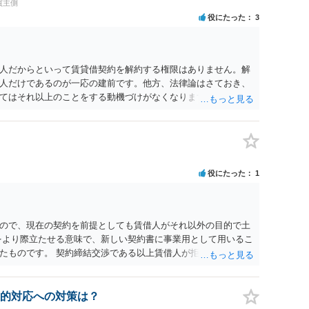
買主側
役にたった
3
人だからといって賃貸借契約を解約する権限はありません。解
人だけであるのが一応の建前です。他方、法律論はさておき、
てはそれ以上のことをする動機づけがなくなります。 今回進め
貸人に一日も早く明け渡すための便宜的方法として理解するの
方が、連帯保証人であるお知り合いさんにとっても、自身の経
ましいやり方だといえます。
役にたった
1
ので、現在の契約を前提としても賃借人がそれ以外の目的で土
をより際立たせる意味で、新しい契約書に事業用として用いるこ
たものです。 契約締結交渉である以上賃借人が拒んだ場合には
います。
的対応への対策は？