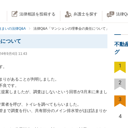
法律相談を投稿する
弁護士を探す
法律Q
住まいの法律Q&A
法律Q&A「マンションの理事会の責任について」
任について
不動
グ
24年9月4日 11:43
1


りがあることが判明しました。

2
良です。

に提案しましたが、調査はしないという回答が3月末に来まし
3
業者を呼び、トイレを調べてもらいました。

管まで調査を行い、共有部分のメイン排水管がほぼ詰まりか
4