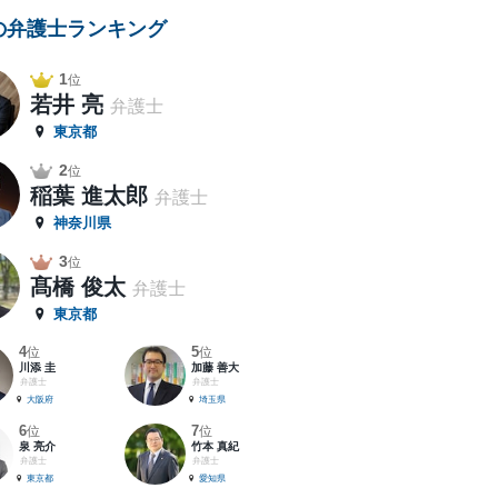
の弁護士ランキング
1
位
若井 亮
弁護士
東京都
2
位
稲葉 進太郎
弁護士
神奈川県
3
位
髙橋 俊太
弁護士
東京都
4
5
位
位
川添 圭
加藤 善大
弁護士
弁護士
大阪府
埼玉県
6
7
位
位
泉 亮介
竹本 真紀
弁護士
弁護士
東京都
愛知県