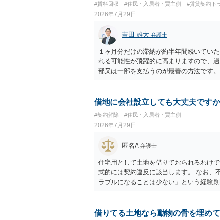
#賃料回収
#住民・入居者・買主側
#賃貸契約ト
2026年7月29日
吉田 雄大
弁護士
１ヶ月分だけの滞納が約半年間続いていた
れる可能性が飛躍的に高まりますので、過
部又は一部を支払うのが最善の方法です。
のある返答は期待できないと思います。
借地に会社設立しても大丈夫ですか
#契約解除
#住民・入居者・買主側
2026年7月29日
匿名A
弁護士
住宅用として土地を借りておられるわけで
式的には契約違反に該当します。 なお、
ラブルになることは少ない」という経験則
ません。 ただ、解除まで認められるかど
で、建物を事務所・店舗用に大きく改築す
れません。 しかしそれでも、大家さんが
借りてる土地なら動物の骨を埋めて