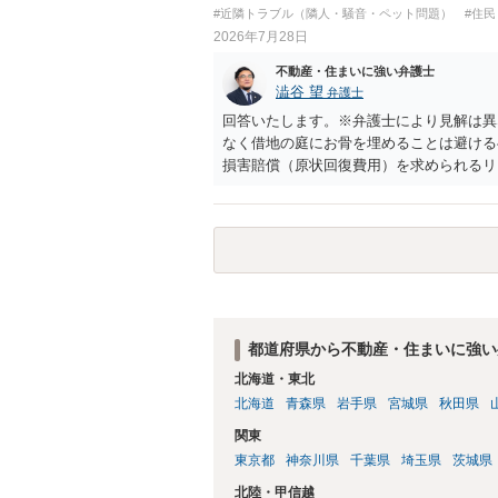
り、立ち退きを迫る材料に使ったりする可
#近隣トラブル（隣人・騒音・ペット問題）
#住
2026年7月28日
不動産・住まいに強い弁護士
澁谷 望
弁護士
回答いたします。※弁護士により見解は異
なく借地の庭にお骨を埋めることは避ける
損害賠償（原状回復費用）を求められるリ
体は墓地埋葬法違反や不法投棄には該当し
有者は質問者様であっても、土地の所有権
める行為は、他人の所有権を侵害する行為
いのが私見です。 どうしてもお近くで供
直接埋めずに大きめの鉢植え等で供養する
確実かと思います。
都道府県から不動産・住まいに強い
北海道・東北
北海道
青森県
岩手県
宮城県
秋田県
関東
東京都
神奈川県
千葉県
埼玉県
茨城県
北陸・甲信越