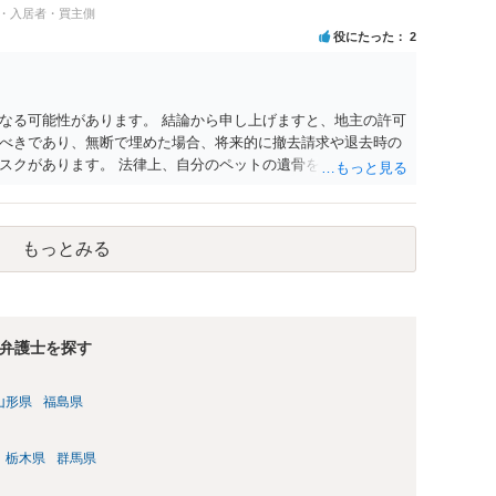
能性は否定できません。
民・入居者・買主側
役にたった
2
なる可能性があります。 結論から申し上げますと、地主の許可
べきであり、無断で埋めた場合、将来的に撤去請求や退去時の
スクがあります。 法律上、自分のペットの遺骨を埋める行為自
ないため、犯罪になるわけではありません。しかし、建物の所
はあくまで地主にあります。そのため、地主に無断でお骨を埋
や、借地人としての善管注意義務違反とみなされる可能性が高
もっとみる
養されたい場合は、事前に地主へ相談して許可を得るか、土地に
「プランター葬」や、ペット霊園等への納骨を検討されるのが
弁護士を探す
山形県
福島県
栃木県
群馬県