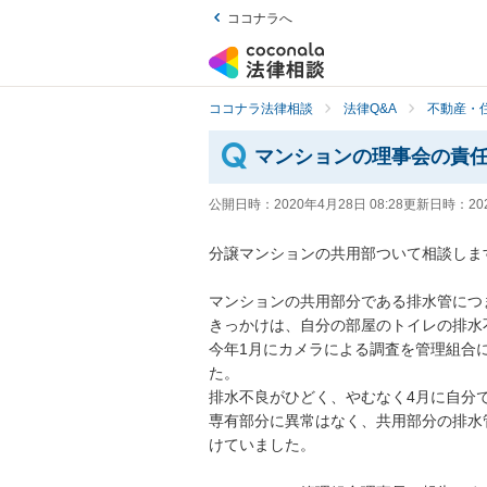
ココナラへ
ココナラ法律相談
法律Q&A
不動産・
マンションの理事会の責
公開日時：
2020年4月28日 08:28
更新日時：
20
分譲マンションの共用部ついて相談します。
マンションの共用部分である排水管につま
きっかけは、自分の部屋のトイレの排水不
今年1月にカメラによる調査を管理組合
た。

排水不良がひどく、やむなく4月に自分で
専有部分に異常はなく、共用部分の排水
けていました。
