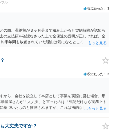
ラブル
役にたった
3
との由、滞納額が３ヶ月分まで積み上がると契約解除が認めら
去の支払額を確認なさった上で全保連の説明が正しければ、全
 約半年間も放置されていた理由は気になるところですが、中身
？
役にたった
2
すから、会社を設立して本店として事業を実際に営む場合、形
不動産屋さんが「大丈夫」と言ったのは「登記だけなら実務上ト
に基づいたものと推測されますが、これは法的な保証ではあり
うかについては信頼関係が破壊されたかどうかで判断されますの
る等までなさらない限り、リスクはそれほど大きくないかもし
契約違反を口実に、将来の更新時に更新料の上乗せを要求した
も大丈夫ですか？