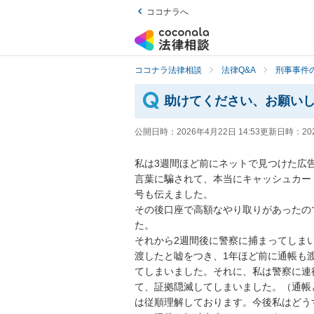
ココナラへ
ココナラ法律相談
法律Q&A
刑事事件の
助けてください、お願い
公開日時：
2026年4月22日 14:53
更新日時：
20
私は3週間ほど前にネットで見つけた広
言葉に騙されて、本当にキャッシュカー
号も伝えました。

その後口座で高額なやり取りがあったの
た。

それから2週間後に警察に捕まってしま
渡したと嘘をつき、1年ほど前に通帳も
てしまいました。それに、私は警察に連
て、証拠隠滅してしまいました。（通帳
は従順理解しております。今後私はどう