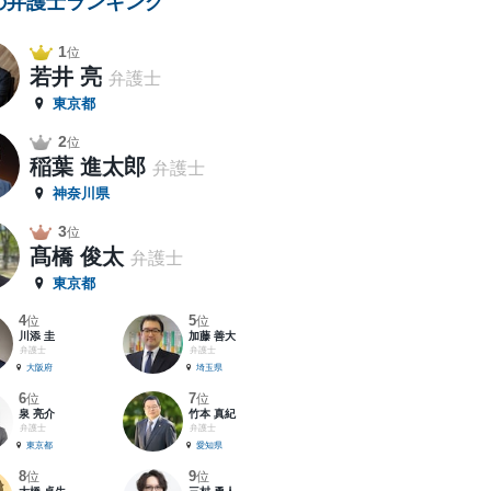
の弁護士ランキング
1
位
若井 亮
弁護士
東京都
2
位
稲葉 進太郎
弁護士
神奈川県
3
位
髙橋 俊太
弁護士
東京都
4
5
位
位
川添 圭
加藤 善大
弁護士
弁護士
大阪府
埼玉県
6
7
位
位
泉 亮介
竹本 真紀
弁護士
弁護士
東京都
愛知県
8
9
位
位