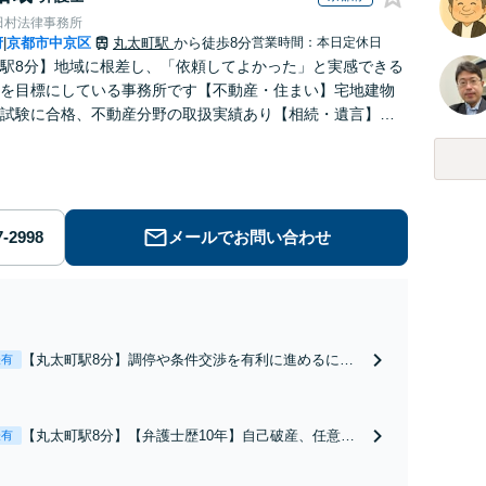
田村法律事務所
府
京都市中京区
丸太町駅
から徒歩8分
営業時間：本日定休日
|
駅8分】地域に根差し、「依頼してよかった」と実感できる
を目標にしている事務所です【不動産・住まい】宅地建物
試験に合格、不動産分野の取扱実績あり【相続・遺言】相
に寄り添い、円滑な相続を目指します
メールでお問い合わせ
【丸太町駅8分】調停や条件交渉を有利に進めるに
表有
は、法的な根拠に基づく冷静な主張が重要です。財産
分与／養育費など【弁護士歴10年】離婚後の生活を見
据えてアドバイスしますので、お気軽にご相談くださ
【丸太町駅8分】【弁護士歴10年】自己破産、任意整
表有
い【初回相談３０分無料】【電話相談可】
理、個人整理、時効の援用など。浪費・事業の失敗に
よる借金も、相談者さまのご要望を踏まえ、解決策を