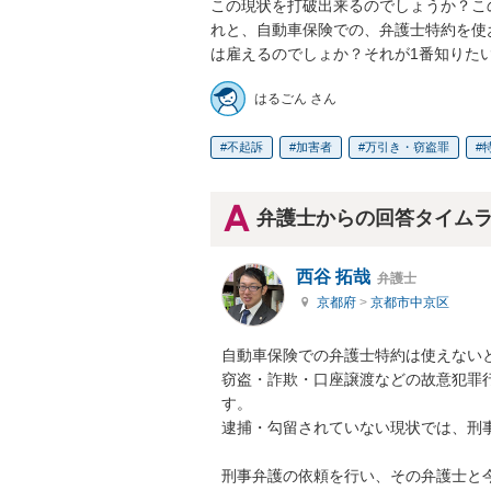
この現状を打破出来るのでしょうか？こ
れと、自動車保険での、弁護士特約を使
は雇えるのでしょか？それが1番知りた
はるごん さん
不起訴
加害者
万引き・窃盗罪
弁護士からの回答タイム
西谷 拓哉
弁護士
京都府
>
京都市中京区
自動車保険での弁護士特約は使えないと
窃盗・詐欺・口座譲渡などの故意犯罪
す。

逮捕・勾留されていない現状では、刑事
刑事弁護の依頼を行い、その弁護士と