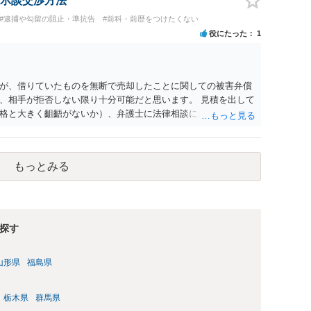
示談交渉方法
#逮捕や勾留の阻止・準抗告
#前科・前歴をつけたくない
役にたった
1
が、借りていたものを無断で売却したことに関しての被害弁償
、相手が拒否しない限り十分可能だと思います。 見積を出して
格と大きく齟齬がないか）、弁護士に法律相談において助言を
もっとみる
探す
山形県
福島県
栃木県
群馬県