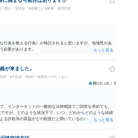
察に捕まる可能性はありますか
留の阻止・準抗告
#逮捕による解雇・退学回避
な行為を教える行為）が検討されると思いますが、地域性があ
う必要があります。
絡が来ました。
防衛
#不起訴
#前科・前歴をつけたくない
役にたった
2
で、インターネットの一般的な法律相談でご回答を求めても、
数ですが、どのような状況下で、いつ、だれからどのような経緯
よる詐欺等の収益がどの程度だと聞いているのかということに
れたうえで対処方法を探された方がよいと思われます。 一般論
ーダーを持参して取り調べ内容を録音することは必須だと考え