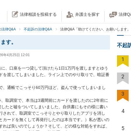
法律相談を投稿する
弁護士を探す
法律Q
法律Q&A
不起訴の法律Q&A
法律Q&A「助けてください、お願いします。
します。
不起
26年4月25日 12:01
1
告に、口座を一つ貸して頂けたら1日1万円を渡しますとゆう
ドを渡してしまいました、ライン上でのやり取りで、暗証番
2
で、通帳でこっそり60万円ほど、盗んで使ってしまいまし
3
い、取調室で、本当は3週間前にカードを渡したのに2年前に
渡したと嘘をついてしまいました、自供書にもその様に書い
4
行されて、取調室でこっそりとやり取りしたアプリを消し
とカードを無くして再発行したのは本当です。）私が悪いの
すれば良いのでしょうか？そして、どの様な対処をすれば、
5