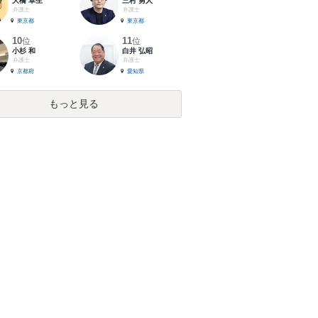
大橋 卓生
三村 勇人
弁護士
弁護士
東京都
東京都
10
11
位
位
小杉 和
白井 弘昭
弁護士
弁護士
京都府
愛知県
もっと見る