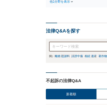
他1分野を表示
法律Q&Aを探す
例）
離婚 慰謝料
誹謗中傷
相続 遺産
著作物
不起訴の法律Q&A
新着順