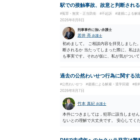
駅での接触事故、故意と判断される
#冤罪・無実・正当防衛
#不起訴
#逮捕による解
2026年8月8日
刑事事件に強い弁護士
若井 亮
弁護士
初めまして。 ご相談内容を拝見しました
断されるか 当たってしまった際に、私は
も事実です。それが仮に、私が気がついて
のでしょうか？ お伺いする限り、故意が
の可能性 この行為により、痴漢やその他
でしょうか？ 誤って当たってしまっただ
過去の公然わいせつ行為に関する法
らすると、この後に呼び出される可能性は
#公然わいせつ
#逮捕による解雇・退学回避
#前
ほどの期間逮捕呼び出しの可能性があると
2026年8月7日
低いと思います。 連絡が来ることはない
竹本 真紀
弁護士
本件につきましては，犯罪に該当しません
ないとの理解で大丈夫です。 安心してく