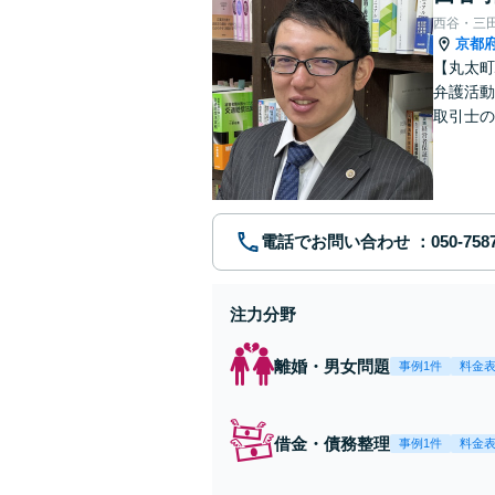
西谷・三
京都
【丸太町
弁護活動
取引士の
談者さま
電話でお問い合わせ
注力分野
離婚・男女問題
事例1件
料金
借金・債務整理
事例1件
料金