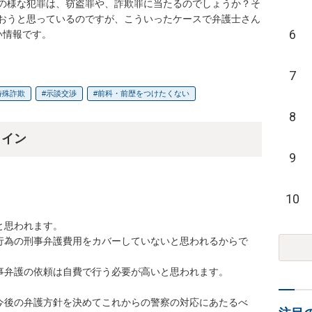
の様な犯罪は、窃盗罪や、詐欺罪に当たるのでしょうか？そ
おうと思っているのですが、こういったケースで弁護士さん
6
い情報です。
7
特殊詐欺
示談交渉
前科・前歴をつけたくない
8
ライン
9
10
思われます。

行為の刑事弁護費用をカバーしていないと思われるからで
弁護の依頼は自費で行う必要が高いと思われます。

今後の弁護方針を決めてこれからの警察の対応にあたるべ