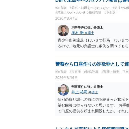
DMで未成年へのセクハラ発言は警
#加害者
#前科・前歴をつけたくない
#逮捕や勾
#児童ポルノ・わいせつ物頒布等
#不起訴
2026年8月7日
刑事事件に強い弁護士
奥村 徹
弁護士
青少年条例違反（わいせつ行為 わいせつ
るので、地元の弁護士に条例を調べてもら
警察から口座作りの詐欺罪として連
#被害者
#加害者
#特殊詐欺
#冤罪・無実・正当
2026年8月6日
刑事事件に強い弁護士
井上 祐司
弁護士
個別の取り調べの前に切羽詰まった状況下
望む回答は得られないと思います。 お手
で口座の提供を頼まれ開設したか、それに
ついて、お近くで詳細な法律相談を受けら
でいえば、任意取り調べの場合、ＩＣレコ
ます。