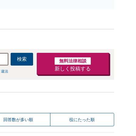
提示します【破産管財人就任経験有】【初回相談30分
無料】
検索
無料法律相談
新しく投稿する
 違法
回答数が多い順
役にたった順