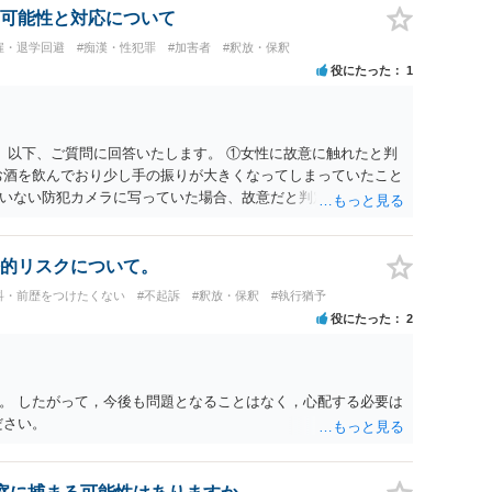
可能性と対応について
雇・退学回避
#痴漢・性犯罪
#加害者
#釈放・保釈
役にたった
1
。 以下、ご質問に回答いたします。 ①女性に故意に触れたと判
お酒を飲んでおり少し手の振りが大きくなってしまっていたこと
いない防犯カメラに写っていた場合、故意だと判定されやすい
あると判断されることは無いかと思います。 ②逮捕、呼び出し
の犯罪を犯したとして、逮捕、呼び出しされる可能性はどれほど
けであり、さらにその場で女性等のアクションが無かったことか
的リスクについて。
極めて低いと思います。 ③逮捕呼び出しまでの期間 大体どれ
科・前歴をつけたくない
#不起訴
#釈放・保釈
#執行猶予
考えれば良いのでしょうか？ 逮捕や呼び出しの可能性は極めて
役にたった
2
でしょう。
。 したがって，今後も問題となることはなく，心配する必要は
ださい。