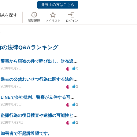
弁護士の方はこちら
&Aを探す
閲覧履歴
マイリスト
ログイン
」
訴の法律Q&Aランキング
警察から窃盗の件で呼び出し、財布返却で自首すべきか？
5
2026年8月2日
過去の公然わいせつ行為に関する法的リスクについて。
2
2026年8月7日
LINEで会社批判、警察が立件する可能性は？
2
2026年8月3日
盗撮行為の後日捜査や逮捕の可能性と初動対応について
2
2026年7月27日
加害者で不起訴希望です。