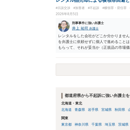
レンタル品売却による横領罪回避と
#示談交渉
#加害者
#不起訴
#横領罪・背任罪
2026年8月5日
刑事事件に強い弁護士
井上 祐司
弁護士
レンタルをした会社がどこか分かりません
を弁護士に依頼せずに個人で進めることは
もらって、それが妥当か（正規品の市場価
もらえば足りるでしょう。
都道府県から不起訴に強い弁護士を
北海道・東北
北海道
青森県
岩手県
宮城県
秋田県
関東
東京都
神奈川県
千葉県
埼玉県
茨城県