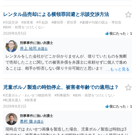
勾留や略式起訴などの可能性もあります。ご参考にしてください。
レンタル品売却による横領罪回避と示談交渉方法
#示談交渉
#加害者
#不起訴
#横領罪・背任罪
#逮捕や勾留の阻止・準抗告
#前科・前歴をつけたくない
2026年8月5日
役にたった
1
刑事事件に強い弁護士
井上 祐司
弁護士
レンタルをした会社がどこか分かりませんが、借りていたものを無断
で売却したことに関しての被害弁償を弁護士に依頼せずに個人で進め
ることは、相手が拒否しない限り十分可能だと思います。 見積を出し
てもらって、それが妥当か（正規品の市場価格と大きく齟齬がない
か）、弁護士に法律相談において助言をもらえば足りるでしょう。
児童ポルノ製造の時効停止、被害者年齢での適用は？
#児童ポルノ・わいせつ物頒布等
#刑事裁判
#前科・前歴をつけたくない
#私選弁護人
#加害者
2026年8月2日
役にたった
1
刑事事件に強い弁護士
奥村 徹
弁護士
現時点では わいせつ画像を製造した場合、児童ポルノ製造は時効は3