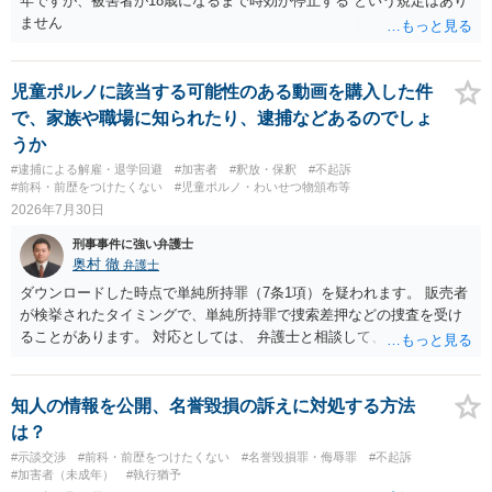
年ですが、被害者が18歳になるまで時効が停止する という規定はあり
ません
児童ポルノに該当する可能性のある動画を購入した件
で、家族や職場に知られたり、逮捕などあるのでしょ
うか
#逮捕による解雇・退学回避
#加害者
#釈放・保釈
#不起訴
#前科・前歴をつけたくない
#児童ポルノ・わいせつ物頒布等
2026年7月30日
刑事事件に強い弁護士
奥村 徹
弁護士
ダウンロードした時点で単純所持罪（7条1項）を疑われます。 販売者
が検挙されたタイミングで、単純所持罪で捜索差押などの捜査を受け
ることがあります。 対応としては、 弁護士と相談して、 児童ポルノ
と知らなかったという弁解を厚くした書面を作成してもらい 警察に相
談しておく などが考えられます。
知人の情報を公開、名誉毀損の訴えに対処する方法
は？
#示談交渉
#前科・前歴をつけたくない
#名誉毀損罪・侮辱罪
#不起訴
#加害者（未成年）
#執行猶予