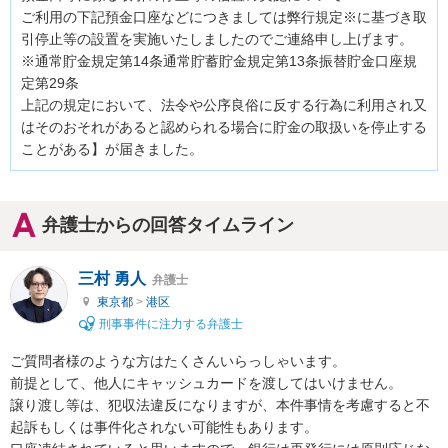
ご利用の下記預金口座などにつきましては弊行規定※に基づき取
引停止等の設置を実施いたしましたのでご連絡申し上げます。

※通常貯金規定第14条通常貯蓄貯金規定第13条振替貯金口座規
定第29条

上記の規定において、法令や公序良俗に反する行為に利用され又
はそのおそれがあると認められる場合に貯金の取扱いを停止する
ことがある】が届きました。
弁護士からの回答タイムライン
三村 勇人
弁護士
東京都
>
港区
刑事事件に注力する弁護士
ご質問者様のような方はたくさんいらっしゃいます。

前提として、他人にキャッシュカードを渡してはいけません。

譲り渡し等は、犯収法違反になりますが、本件事情を考慮すると不
起訴もしくは事件化されない可能性もあります。
