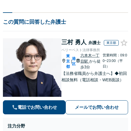
この質問に回答した弁護士
三村 勇人
弁護士
東京都
ベリーベスト法律事務所
六本木一丁
営業時間：09:0
東
港
0~23:00（平
京
目駅
から徒
|
区
都
日）
歩3分
【法務省職員から弁護士へ】◆初回
相談無料（電話相談・WEB面談）
電話でお問い合わせ
メールでお問い合わせ
注力分野