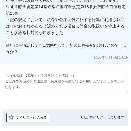
引停止等の設置を実施いたしましたのでご連絡申し上げます。

※通常貯金規定第14条通常貯蓄貯金規定第13条振替貯金口座規定
第29条

上記の規定において、法令や公序良俗に反する行為に利用され又
はそのおそれがあると認められる場合に貯金の取扱いを停止する
ことがある】封筒が届きました。

銀行に事情話しても1度解約して、新規口座登録は難しいのでしょ
うか？
2026年4月17日 14:15
この投稿は、2026年4月16日時点の情報です。
ご自身の責任のもと適法性・有用性を考慮してご利用いただくようお願いい
たします。
1人が
マイリストしています
マイリストに入れる