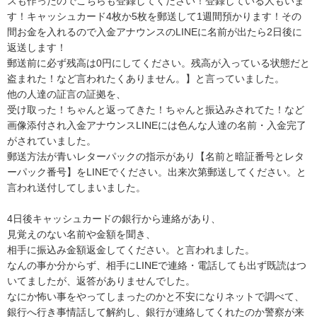
スも作ったのでこちらも登録してください！登録している人もいま
す！キャッシュカード4枚か5枚を郵送して1週間預かります！その
間お金を入れるので入金アナウンスのLINEに名前が出たら2日後に
返送します！

郵送前に必ず残高は0円にしてください。残高が入っている状態だと
盗まれた！など言われたくありません。】と言っていました。

他の人達の証言の証拠を、

受け取った！ちゃんと返ってきた！ちゃんと振込みされてた！など
画像添付され入金アナウンスLINEには色んな人達の名前・入金完了
がされていました。

郵送方法が青いレターパックの指示があり【名前と暗証番号とレタ
ーパック番号】をLINEでください。出来次第郵送してください。と
言われ送付してしまいました。

4日後キャッシュカードの銀行から連絡があり、

見覚えのない名前や金額を聞き、

相手に振込み金額返金してください。と言われました。

なんの事か分からず、相手にLINEで連絡・電話しても出ず既読はつ
いてましたが、返答がありませんでした。

なにか怖い事をやってしまったのかと不安になりネットで調べて、
銀行へ行き事情話して解約し、銀行が連絡してくれたのか警察が来