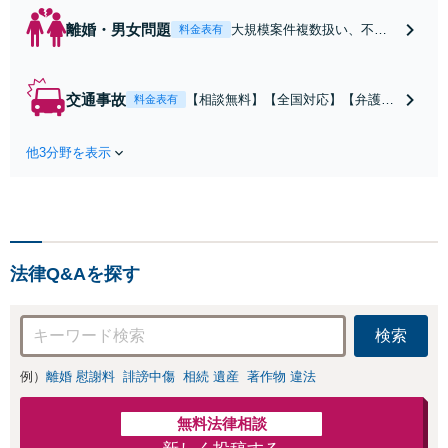
離婚・男女問題
大規模案件複数扱い、不貞
料金表有
慰謝料/離婚/婚姻費用/財産
分与/監護権/養育費/親権/子
の引き渡し、解決実績が豊
交通事故
【相談無料】【全国対応】【弁護士
料金表有
富
費用特約利用可】交渉から訴訟まで
対応/後遺障害等級・過失割合・主婦
他3分野を表示
休損・評価損等、正当な賠償が得ら
れるようにサポート
法律Q&Aを探す
検索
例）
離婚 慰謝料
誹謗中傷
相続 遺産
著作物 違法
無料法律相談