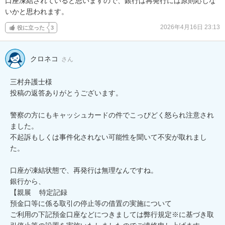
口座凍結されていると思いますので、銀行は再発行には原則応じな
いかと思われます。
2026年4月16日 23:13
役に立った
3
クロネコ
さん
三村弁護士様

投稿の返答ありがとうございます。

警察の方にもキャッシュカードの件でこっぴどく怒られ注意され
ました。

不起訴もしくは事件化されない可能性を聞いて不安が取れまし
た。

口座が凍結状態で、再発行は無理なんですね。

銀行から、

【親展    特定記録 

預金口等に係る取引の停止等の借置の実施について

ご利用の下記預金口座などにつきましては弊行規定※に基づき取