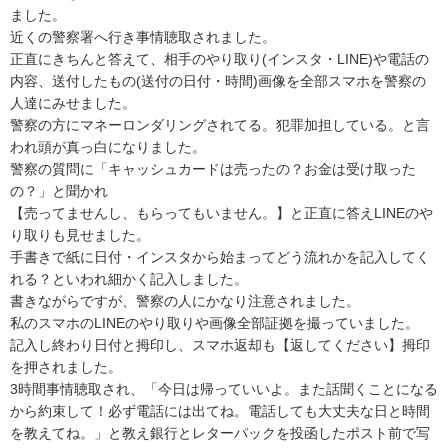
ました。

近くの警察署へ行き事情聴取されました。

正直にきちんと答えて、相手のやり取り(インスタ・LINE)や電話の
内容、送付したもの(送付の日付・時間)画像を全部スマホを警察の
人達にみせました。

警察の方にマネーロンダリングされてる。犯罪加担している。と言
われ頭が真っ白になりました。

警察の質問に「キャッシュカードは売ったの？お金は受け取った
の？」と聞かれ

【売ってませんし、もらってもいません。】と正直に答えLINEのや
り取りも見せました。

手書きで紙に日付・インスタから始まってどう流れかを記入してく
れる？といわれ細かく記入しました。

書きながらですが、警察の人にかなり注意されました。

私のスマホのLINEのやり取りや画像全部証拠を撮っていました。

記入し終わり日付と拇印し、スマホ返却も【返してください】拇印
を押されました。

3時間事情聴取され、「今日は帰っていいよ。また話聞くことになる
から約束して！必ず電話には出てね。電話しても大丈夫な日と時間
を教えてね。」と教え銀行とレターパックを投函したポスト前で写