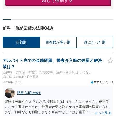
新しく投稿する
前科・前歴回避の法律Q&A
新着順
回答数が多い順
役にたった順
アルバイト先での金銭問題、警察介入時の処罰と解決
策は？
#加害者
#万引き・窃盗罪
#示談交渉
#前科・前歴をつけたくない
#逮捕による解雇・退学回避
2026年8月5日
役にたった
1
肥田 弘昭
弁護士
警察は民事不介入ですので示談斡旋のようなことはしません。被害者
にお金を返すかどうか、被害者が受け取るかは当事者間の問題になり
ます。前科なども影響しますが可能性としては窃盗罪ですので、逮捕