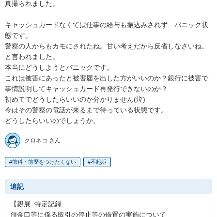
真撮られました。

キャッシュカードなくては仕事の給与も振込みされず…パニック状
態です。

警察の人からもカモにされたね。甘い考えだから反省しなさいね。
と言われました。

本当にどうしようとパニックです。

これは被害にあったと被害届を出した方がいいのか？銀行に被害で
事情説明してキャッシュカード再発行できないのか？

初めてでどうしたらいいのか分かりません(泣)

今はその警察の電話が来るまで待っている状態です。

どうしたらいいのでしょうか。
クロネコ さん
前科・前歴をつけたくない
不起訴
追記
【親展  特定記録 

預金口等に係る取引の停止等の借置の実施について
