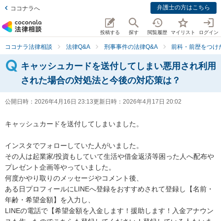
弁護士の方はこちら
ココナラへ
投稿する
探す
閲覧履歴
マイリスト
ログイン
ココナラ法律相談
法律Q&A
刑事事件の法律Q&A
前科・前歴をつけ
キャッシュカードを送付してしまい悪用され利用
された場合の対処法と今後の対応策は？
公開日時：
2026年4月16日 23:13
更新日時：
2026年4月17日 20:02
キャッシュカードを送付してしまいました。

インスタでフォローしていた人がいました。

その人は起業家/投資もしていて生活や借金返済等困った人へ配布や
プレゼント企画等やっていました。

何度かやり取りのメッセージやコメント後、

ある日プロフィールにLINEへ登録をおすすめされて登録し【名前・
年齢・希望金額】を入力し、

LINEの電話で【希望金額を入金します！援助します！入金アナウン