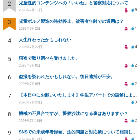
2
児童性的コンテンツへの「いいね」と警察対応について
8
2026年7月11日
3
児童ポルノ製造の時効停止、被害者年齢での適用は？
1
2026年8月2日
4
人生終わったかもしれない
4
2026年7月22日
5
窃盗で取り調べを受けました。
2
2026年7月9日
6
盗撮を疑われたかもしれない。後日逮捕が不安。
2
2026年7月9日
7
【本日中にお願いいたします】学生アパートでの誤解による窃盗疑惑、今後の対応策は？
3
2026年7月23日
8
機械の不具合ですが、警察沙汰になる事はありますか？
2
2026年7月18日
9
SNSでの未成年者録画、法的問題と対応策について相談したい
1
2026年7月12日