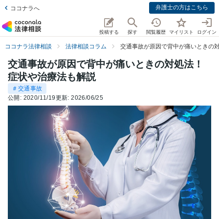
弁護士の方はこちら
ココナラへ
投稿する
探す
閲覧履歴
マイリスト
ログイン
ココナラ法律相談
法律相談コラム
交通事故が原因で背中が痛いときの
交通事故が原因で背中が痛いときの対処法！
症状や治療法も解説
＃交通事故
公開:
2020/11/19
更新:
2026/06/25