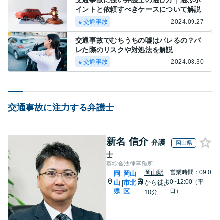
交通事故に強い弁護士の選び方｜選ぶポ
イントと依頼すべきケースについて解説
＃交通事故
2024.09.27
交通事故でむちうちの嘘はバレるの？バ
レた際のリスクや対処法を解説
＃交通事故
2024.08.30
交通事故に注力する弁護士
新名 信介
弁護
岡山県
士
葵綜合法律事務所
岡山駅
営業時間：09:0
岡
岡山
0~12:00（平
山
市北
から徒歩
|
県
区
日）
10分