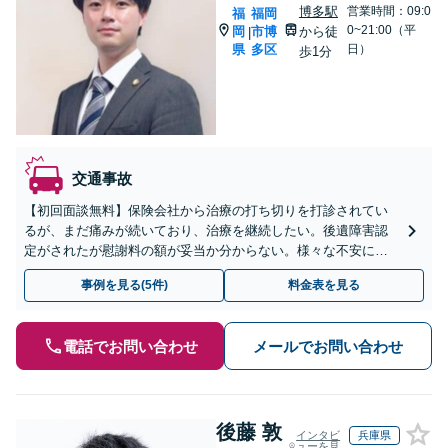
博多駅
営業時間：09:0
福
福岡
0~21:00（平
岡
市博
から徒
|
県
多区
日）
歩1分
交通事故
【初回面談無料】保険会社から治療の打ち切りを打診されてい
るが、まだ痛みが続いており、治療を継続したい。後遺障害認
定がされたが慰謝料の額が妥当か分からない。様々な不安にお
答えしますので、お気軽にご連絡ください。ご相談・着手金は
事例を見る(5件)
料金表を見る
無料です。
電話でお問い合わせ
メールでお問い合わせ
後藤 敦
インタビ
兵庫県
ューを見