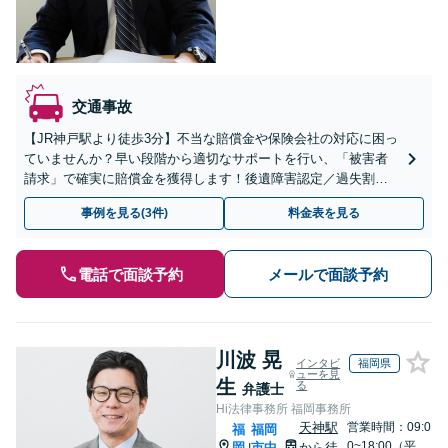
交通事故
【JR神戸駅より徒歩3分】不当な賠償金や保険会社の対応に困っ
ていませんか？早い段階から適切なサポートを行い、「被害者
請求」で確実に賠償金を獲得します！後遺障害認定／過失割合
の相談もお受けします【初回のご相談無料】【土日・夜間の受
事例を見る(3件)
料金表を見る
付可能】
電話で面談予約
メールで面談予約
川波 晃
インタビ
福岡県
ューを見
生
る
弁護士
Hi法律事務所 福岡事務所
天神駅
営業時間：09:0
福
福岡
0~18:00（平
岡
市中
から徒