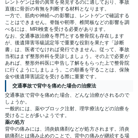
レントゲンは骨の異常を発見するのに適しており、事故
直後に骨折の有無を判断する材料となります。
一方で、筋肉や神経への影響は、レントゲンで確認する
ことはできません。脊髄や靭帯、椎間板などの影響を調
べるには、MRI検査を受ける必要があります。
なお、交通事故治療を専門とする整骨院も存在します
が、後遺障害等級認定等で重要な役割を果たす「診断
書」は、医者でなければ発行できません。従って、事故
当初はまず整形外科を受診しましょう。その上で必要が
あれば、整形外科医に申告し了解をもらった上で整骨院
に行くようにしましょう。この順番を守ることは、保険
金や後遺障害認定を受ける際に重要です。
交通事故で背中を痛めた場合の治療法
交通事故で背中を痛めた場合、どんな治療がされるので
しょうか。
一般的には、薬やブロック注射、理学療法などの治療を
受けることが多いようです。
薬の処方
背中の痛みには、消炎鎮痛剤などが処方されます。消炎
鎮痛剤とは痛み止めのことで、背中の痛みが継続する場