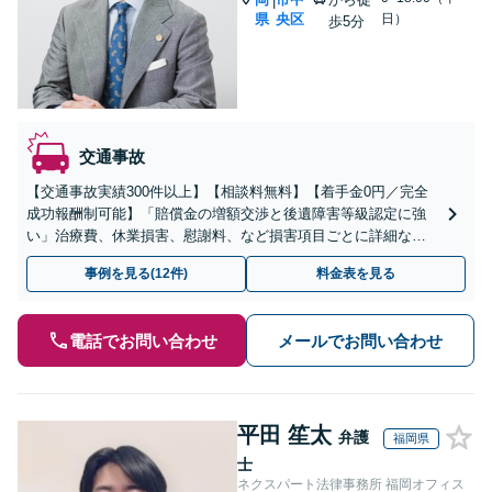
|
県
央区
日）
歩5分
交通事故
【交通事故実績300件以上】【相談料無料】【着手金0円／完全
成功報酬制可能】「賠償金の増額交渉と後遺障害等級認定に強
い」治療費、休業損害、慰謝料、など損害項目ごとに詳細な検
討を行い、適正な後遺障害等級認定・賠償額を確保できるよう
事例を見る(12件)
料金表を見る
全力で対応
電話でお問い合わせ
メールでお問い合わせ
平田 笙太
弁護
福岡県
士
ネクスパート法律事務所 福岡オフィス