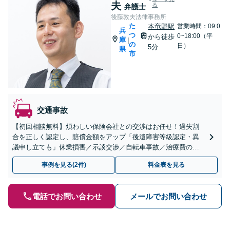
夫
る
弁護士
後藤敦夫法律事務所
た
本竜野駅
営業時間：09:0
兵
つ
0~18:00（平
から徒歩
庫
|
の
日）
5分
県
市
交通事故
【初回相談無料】煩わしい保険会社との交渉はお任せ！過失割
合を正しく認定し、賠償金額をアップ「後遺障害等級認定・異
議申し立ても」休業損害／示談交渉／自転車事故／治療費の打
ち切り／物損事故／死亡事故【休日・夜間相談可】【本竜野駅5
事例を見る(2件)
料金表を見る
分】
電話でお問い合わせ
メールでお問い合わせ