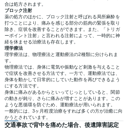
合は処方されます。
ブロック注射
薬の処方のほかに、ブロック注射と呼ばれる局所麻酔を
打つことにより、痛みを感じる部分の筋肉の緊張を取り
除き、症状を改善することができます。また、「トリガ
ーポイント注射」と言われる注射によって、一時的に神
経を休ませる治療法も存在します。
理学療法
理学療法は、物理療法と運動療法の2種類に分けられま
す。
物理療法では、身体に電気や振動など刺激を与えること
で症状を改善させる方法です。一方で、運動療法では、
身体を動かして日常的にしていた動作を再びできるよう
にする方法です。
身体に痛みがあるからといってじっとしていると、関節
の動きが鈍り、さらに痛みが増すことがあります。この
ような悪循環を防ぐため、運動療法が用いられます。
一般的には、3ヶ月程度治療をすれば多くの方が治癒に向
かうとされています。
交通事故で背中を痛めた場合、後遺障害認定