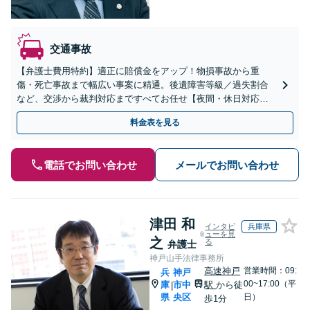
交通事故
【弁護士費用特約】適正に賠償金をアップ！物損事故から重
傷・死亡事故まで幅広い事案に精通。後遺障害等級／過失割合
など、交渉から裁判対応まですべてお任せ【夜間・休日対応】
【岡山駅10分】
料金表を見る
電話でお問い合わせ
メールでお問い合わせ
津田 和
インタビ
兵庫県
ューを見
之
る
弁護士
神戸山手法律事務所
高速神戸
営業時間：09:
兵
神戸
00~17:00（平
庫
市中
駅
から徒
|
県
央区
日）
歩1分