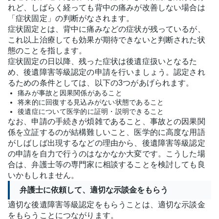
れど、しばらく経っても背中の痛みが改善しない場合は
「症状固定」の判断がなされます。
症状固定とは、背中に痛みなどの症状が残っているが、
これ以上治療しても効果が期待できないと判断された状
態のことを指します。
症状固定の日以降、残った症状は後遺症扱いとなるた
め、後遺障害等級認定の申請を行いましょう。認定され
るための条件としては、以下の3つがあげられます。
痛みが事故と因果関係があること
将来的に回復する見込みがない状態であること
後遺症について医学的に証明・説明できること
なお、申請の手続きが煩雑であること、事故との因果関
係を立証するのが結構難しいこと、医学的に高度な用語
がしばしば出現するなどの理由から、後遺障害等級認定
の申請を自力で行うのはなかなか大変です。こうした場
合は、弁護士等の専門家に相談することを検討しても良
いかもしれません。
弁護士に依頼して、適切な示談金をもらう
適切な後遺障害等級認定をもらうことは、適切な示談金
をもらうことにつながります。