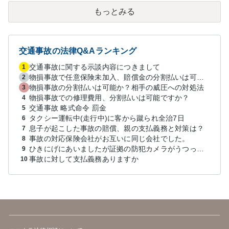
もっとみる
交通事故の法律Q&Aランキング
交通事故に関する示談内容につきまして
1
物損事故で任意保険未加入、賠償金の分割払いは可能か？
2
物損事故の分割払いは可能か？相手の威圧への対処法
3
物損事故での修理費用、分割払いは可能ですか？
4
交通事故 略式命令 罰金
5
タクシー運転中(走行中)に客から蹴られ全治7日
6
息子が起こした事故の賠償、親の支払義務と対策は？
7
事故の対応保険会社がお互いに同じ会社でした。
8
ひきにげにあいましたが証拠の防犯カメラがうつってない
9
事故に対して支払義務ありますか
10