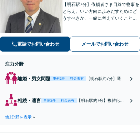
【明石駅7分】依頼者さま目線で物事を
とらえ、いい方向に歩みだすためにど
うすべきか、一緒に考えていくことを
大事にしています。ぜひ一度ご相談く
ださい！離婚協議・調停／相続トラブ
ルなど【Web相談可】【離婚・相続問
電話でお問い合わせ
メールでお問い合わせ
題の初回相談無料】【夜間面談可】
注力分野
離婚・男女問題
【明石駅約7分】通算3
事例2件
料金表有
00件以上の相談実績あ
り！離婚・男女問題に
ついて、お客様の気持
相続・遺言
【明石駅約7分】複雑化し
事例2件
料金表有
ちを第一に、より良い
た遺産分割に関する争いは
解決に向けて尽力しま
お任せください。遺産を巡
す。離婚協議・調停／
他1分野を表示
る紛争予防のための遺言書
熟年離婚／親権・養育
作成案件にも注力していま
費／DV・モラハラ
す！遺産分割交渉／協議・
【Web相談可】【初回
調停／相続放棄／遺留分侵