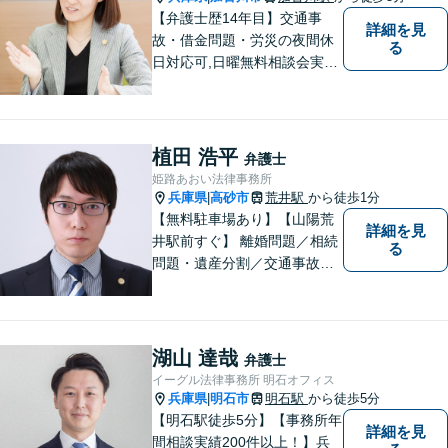
ご相談ください。
【弁護士歴14年目】交通事
詳細を見
故・借金問題・労災の夜間休
る
日対応可,日曜無料相談会実施
中！ あなたの輝かしい未来
の創出を弁護士がお手伝いし
ます！
植田 浩平
弁護士
姫路あおい法律事務所
兵庫県
高砂市
荒井駅
から徒歩1分
|
【無料駐車場あり】【山陽荒
詳細を見
井駅前すぐ】 離婚問題／相続
る
問題・遺産分割／交通事故／
刑事事件など、幅広く対応し
ます。 法律相談は初回３０分
無料ですのでお気軽にご相談
ください。
湖山 達哉
弁護士
イーグル法律事務所 明石オフィス
兵庫県
明石市
明石駅
から徒歩5分
|
【明石駅徒歩5分】【事務所年
詳細を見
間相談実績200件以上！】兵