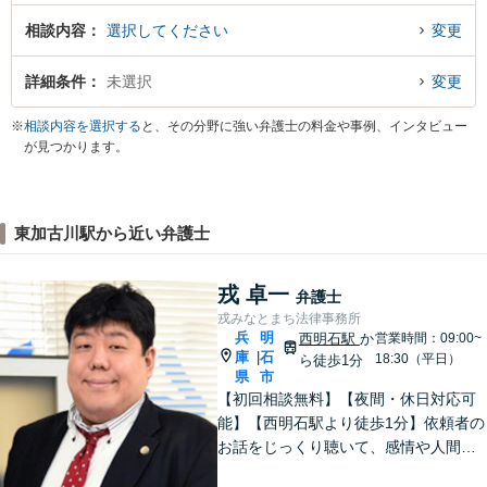
相談内容
選択してください
変更
詳細条件
未選択
変更
※
相談内容を選択する
と、その分野に強い弁護士の料金や事例、インタビュー
が見つかります。
東加古川駅から近い弁護士
戎 卓一
弁護士
戎みなとまち法律事務所
兵
明
西明石駅
か
営業時間：09:00~
庫
石
|
18:30（平日）
ら徒歩1分
県
市
【初回相談無料】【夜間・休日対応可
能】【西明石駅より徒歩1分】依頼者の
お話をじっくり聴いて、感情や人間関
係にも配慮して柔軟に最適な解決策を