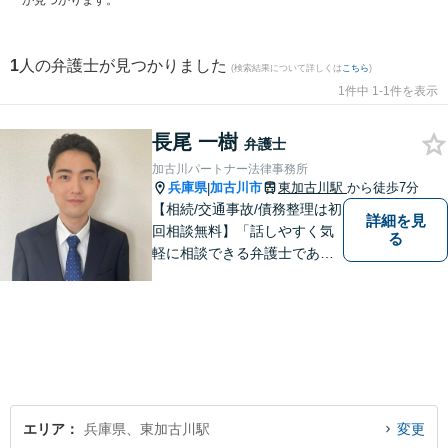
が見つかります。
1
人の弁護士が見つかりました
(検索結果について詳しくは
こちら
)
1件中 1-1件を表示
長尾 一樹
弁護士
加古川パートナー法律事務所
兵庫県
加古川市
東加古川駅
から徒歩7分
|
【相続/交通事故/債務整理は初
詳細を見
回相談無料】「話しやすく気
る
軽に相談できる弁護士である
こと」をモットーに、皆様の
現状やご意向をじっくりお伺
いします！【JR東加古川駅徒
歩7分】
エリア
兵庫県、東加古川駅
変更