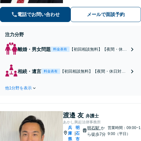
考えます。1日も早い解決のためにフッ
トワーク軽く迅速・誠実に対応しま
電話でお問い合わせ
メールで面談予約
す。まずはお気軽にご相談ください。
注力分野
離婚・男女問題
【初回相談無料】【夜間・休日
料金表有
対応可能】【西明石駅より徒歩
1分】他士業とのネットワーク
もあり、不動産が絡む財産分与
相続・遺言
【初回相談無料】【夜間・休日対応
料金表有
など複雑な案件を多数経験して
可能】遺産分割、遺言書作成など相
います。依頼者のお話をじっく
続に関した問題でお悩みの方はご相
り聴いて、感情や人間関係にも
他1分野を表示
談ください。複雑な案件も多く経験
配慮して柔軟に最適な解決策を
しており実績豊富です。他士業、不
考えます。
動産業者とのネットワークがあり、
迅速解決が可能です。ぜひ一度ご相
渡邉 友
談ください。
弁護士
あかし興起法律事務所
兵
明
明石駅
か
営業時間：09:00~1
庫
石
|
9:00（平日）
ら徒歩7分
県
市