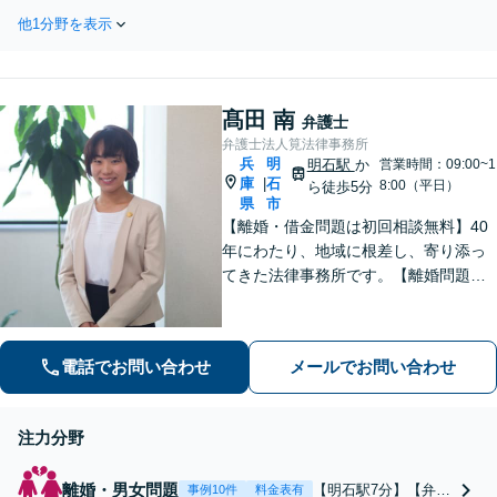
たい！今すぐご相談ください。【後遺
もご相談ください。泥沼化する前に
他1分野を表示
障害等級認定】医師との連携でスムー
お電話ください。
ズに対応！治療費打ち切りの阻止にも
尽力します。
髙田 南
弁護士
弁護士法人筧法律事務所
兵
明
明石駅
か
営業時間：09:00~1
庫
石
|
8:00（平日）
ら徒歩5分
県
市
【離婚・借金問題は初回相談無料】40
年にわたり、地域に根差し、寄り添っ
てきた法律事務所です。【離婚問題】
女性弁護士・スタッフ在籍/離婚後の将
来を見据えて最善の解決を目指します
【借金問題】受任から申し立てまでス
電話でお問い合わせ
メールでお問い合わせ
ピーディーに対応いたします【明石駅7
分】
注力分野
離婚・男女問題
【明石駅7分】【弁護
事例10件
料金表有