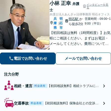
相談無料】【夜間面談
小林 正幸
害額請求など【Web相談
弁護
インタビューを見
可】
る
可】【初回相談無料】【夜
士
間面談可】
弁護士法人あんぎゃ法律事務所 明石オフィス
兵
明
明石駅
か
営業時間：09:00~1
庫
石
|
9:00（平日）
ら徒歩2分
県
市
【初回相談は無料（1時間程度）】お気
軽にご相談ください。まずはお電話・
メールしてください。費用について
は、基本的にご相談の上決定いたしま
す。
電話でお問い合わせ
メールでお問い合わせ
注力分野
相続・遺言
【初回相談無料】相続トラブルに発
料金表有
展した／発展しそうという方は、ま
ずは私にご相談ください！【弁護士
直通電話】親族間の話し合いでは感
交通事故
【初回相談無料】保険会社との交渉が
料金表有
情的な部分が大きくなり、話が平行
ストレス／より高額な賠償金を請求し
線になりがちです。遺産の使い込み