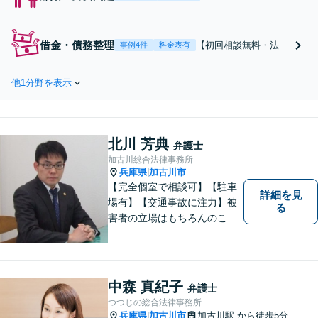
士歴10年】私も一児
の母親です【養育
費、財産分与、面会
借金・債務整理
【初回相談無料・法テ
事例4件
料金表有
交流、親権、不貞慰
ラス利用可】【破産管
謝料など】ご本人と
財人の経験有】生活再
お子様の未来を守る
他1分野を表示
建のために、目先の解
ために丁寧＆親身に
決だけでなく、将来を
サポート◎【完全個
見据えた解決方法をご
室でプライベート配
提案します。豊富な対
慮／要相談で休日・
北川 芳典
応実績を活かし、受任
弁護士
夜間対応／初回相談3
から申し立てまでスピ
加古川総合法律事務所
0分無料】
兵庫県
加古川市
|
ーディーに対応【明石
【完全個室で相談可】【駐車
駅7分】【休日・夜間
詳細を見
相談対応(要相談)】
場有】【交通事故に注力】被
る
害者の立場はもちろんのこ
と、加害者側の立場でも事件
を処理してきた経験があり、
その経験の中で交通事故に関
する知識を研鑽して参りまし
中森 真紀子
弁護士
た。依頼者様の立場に立って
つつじの総合法律事務所
親身に対応いたしますので、
兵庫県
加古川市
加古川駅
から徒歩5分
|