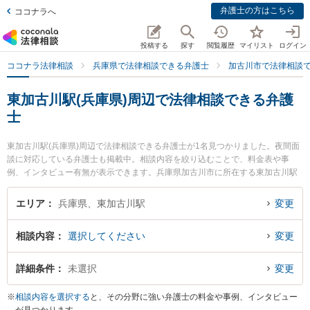
弁護士の方はこちら
ココナラへ
投稿する
探す
閲覧履歴
マイリスト
ログイン
ココナラ法律相談
兵庫県で法律相談できる弁護士
加古川市で法律相談
東加古川駅(兵庫県)周辺で法律相談できる弁護
士
東加古川駅(兵庫県)周辺で法律相談できる弁護士が1名見つかりました。夜間面
談に対応している弁護士も掲載中。相談内容を絞り込むことで、料金表や事
例、インタビュー有無が表示できます。兵庫県加古川市に所在する東加古川駅
はJR神戸線(神戸～姫路)沿線の駅です。より多くの弁護士から探したいときは
市区町村検索や同一路線のより大きな駅も追加選択して探すと良いでしょう。
エリア
兵庫県、東加古川駅
変更
特に加古川パートナー法律事務所の長尾 一樹弁護士のプロフィール情報や弁護
士費用、強みなどが注目されています。『消費者金融の債務整理のトラブルを
相談内容
選択してください
変更
勤務先から通いやすい東加古川駅周辺に事務所を構える弁護士に面談予約した
い』『消費者金融の債務整理のトラブル解決の実績豊富な東加古川駅近くの弁
護士を検索したい』『初回無料で消費者金融の債務整理を法律相談できる東加
詳細条件
未選択
変更
古川駅付近の弁護士に面談予約したい』などでお困りの相談者さんにおすすめ
です。
※
相談内容を選択する
と、その分野に強い弁護士の料金や事例、インタビュー