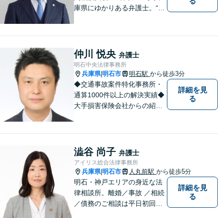
る
庫県にゆかりある弁護士。“プ
ロフェッショナル” として、依
頼者のために尽力します。複
数弁護士が連携し、高度な問
題にも迅速に対応いたしま
仲川 悦央
弁護士
す。【初回無料相談】
明石中央法律事務所
兵庫県
明石市
明石駅
から徒歩3分
|
◆交通事故案件特化事務所・
詳細を見
通算1000件以上の解決実績◆
る
大手損害保険会社からの紹介
多数◆死亡事案，高次脳機能
障害・骨折などの重傷事案を
多数受任しており，得意にし
ております。
澁谷 尚子
弁護士
アイリス総合法律事務所
兵庫県
明石市
人丸前駅
から徒歩5分
|
明石・神戸エリアの身近な法
詳細を見
律相談所。離婚／事故 ／相続
る
／債務のご相談は平日初回３
０分無料です。【JR明石駅徒