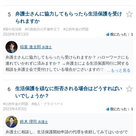
たということで）再婚した可能性は疑われると思います。なお，住所
秘匿であればともかく，氏名秘匿を申し立てると，むしろ再婚したこ
とを推察されてしまうのではないかと思います。事案がよくわかりま
5
弁護士さんに協力してもらったら生活保護を受け
せんが，この種の事案では，再婚前に年金分割の手続を行うのがセオ
られますか
リーではないかと思います。
#国や自治体
#行政処分の不服申立て
#公的年金の問題
2026年3月13日
役にたった
1
稲葉 進太郎
弁護士
弁護士さんに協力してもらったら受けられますか？ ハローワークにも
連れていかれずに済みますか？ →弁護士による生活保護同行に関する
相談を弁護士会で受付けしている場合がございますので、お近くの弁
護士会にお問い合わせください。
6
生活保護を頑なに拒否される場合はどうすればい
いでしょうか？
#公的年金の問題
#個人・プライベート
2023年4月3日
役にたった
1
鈴木 理司
弁護士
弁護士に相談し、生活保護開始申請の代理を依頼してみてはいかがで