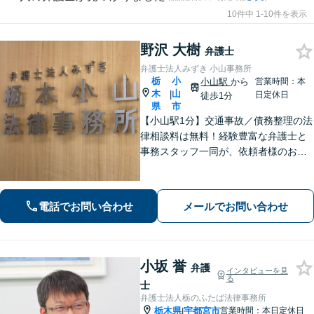
10件中 1-10件を表示
野沢 大樹
弁護士
弁護士法人みずき 小山事務所
栃
小
小山駅
から
営業時間：本
木
山
|
日定休日
徒歩1分
県
市
【小山駅1分】交通事故／債務整理の法
律相談料は無料！経験豊富な弁護士と
事務スタッフ一同が、依頼者様のお悩
みを解消できるよう全力でサポート。
状況を十分にヒアリングし、あらゆる
観点から解決策をご提案してまいりま
電話でお問い合わせ
メールでお問い合わせ
す。【休日・夜間対応】
小坂 誉
弁護
インタビューを見
る
士
弁護士法人栃のふたば法律事務所
栃木県
宇都宮市
営業時間：本日定休日
|