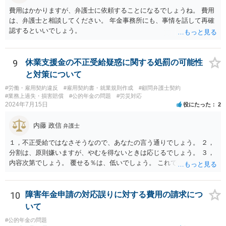
費用はかかりますが、弁護士に依頼することになるでしょうね。 費用
は、弁護士と相談してください。 年金事務所にも、事情を話して再確
認するといいでしょう。
9
休業支援金の不正受給疑惑に関する処罰の可能性
と対策について
#労働・雇用契約違反
#雇用契約書・就業規則作成
#顧問弁護士契約
#業務上過失・損害賠償
#公的年金の問題
#労災対応
2024年7月15日
役にたった
2
内藤 政信
弁護士
１，不正受給ではなさそうなので、あなたの言う通りでしょう。 ２，
分割は、原則嫌いますが、やむを得ないときは応じるでしょう。 ３，
内容次第でしょう。 覆せる％は、低いでしょう。 これで終わります。
10
障害年金申請の対応誤りに対する費用の請求につ
いて
#公的年金の問題