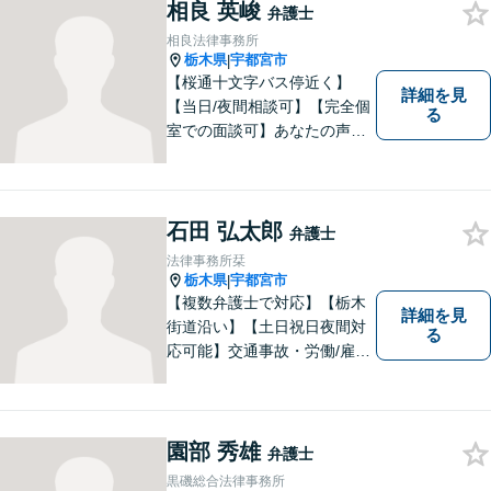
相良 英峻
弁護士
相良法律事務所
栃木県
宇都宮市
|
【桜通十文字バス停近く】
詳細を見
【当日/夜間相談可】【完全個
る
室での面談可】あなたの声を
聞かせてください。親切・丁
寧な対応を心がけておりま
す。 事務所HPもご覧くださ
い。 https://sagara-law-office.j
石田 弘太郎
弁護士
p/
法律事務所栞
栃木県
宇都宮市
|
【複数弁護士で対応】【栃木
詳細を見
街道沿い】【土日祝日夜間対
る
応可能】交通事故・労働/雇用
問題・刑事事件に注力してい
ます。宇都宮市の弁護士で
す。是非一度ご相談くださ
い。
園部 秀雄
弁護士
黒磯総合法律事務所