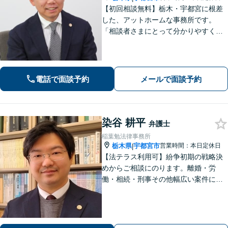
【初回相談無料】栃木・宇都宮に根差
した、アットホームな事務所です。
「相談者さまにとって分かりやすく説
明すること」「必ず何らかの解決策を
お出しすること」を心がけておりま
す。どんなことでも大丈夫。まずはお
気軽にご相談ください【無料駐車場あ
電話で面談予約
メールで面談予約
り】
染谷 耕平
弁護士
稲葉勉法律事務所
栃木県
宇都宮市
営業時間：本日定休日
|
【法テラス利用可】紛争初期の戦略決
めからご相談にのります。離婚・労
働・相続・刑事その他幅広い案件につ
いて、ご相談から交渉・調停・裁判ま
で、どの段階でも適切なサポートが可
能です。