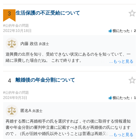
3
生活保護の不正受給について
#公的年金の問題
2022年10月18日
役にたった
2
内藤 政信
弁護士
遊興費の出所を知り、受給できない状況にあるのをを知っていて、一
緒に浪費した場合だね。 これで終ります。
4
離婚後の年金分割について
#公的年金の問題
2024年9月3日
役にたった
1
匿名A
弁護士
再婚する際に再婚相手の氏を選択すれば，その後に取得する情報通知
書や年金分割の審判申立書に記載すべき氏名が再婚後の氏になります
ので，（氏が旧姓や婚氏以外ということは普通は再婚又は養子縁組し