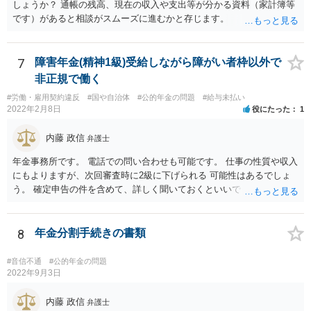
しょうか？ 通帳の残高、現在の収入や支出等が分かる資料（家計簿等
です）があると相談がスムーズに進むかと存じます。
7
障害年金(精神1級)受給しながら障がい者枠以外で
非正規で働く
#労働・雇用契約違反
#国や自治体
#公的年金の問題
#給与未払い
2022年2月8日
役にたった
1
内藤 政信
弁護士
年金事務所です。 電話での問い合わせも可能です。 仕事の性質や収入
にもよりますが、次回審査時に2級に下げられる 可能性はあるでしょ
う。 確定申告の件を含めて、詳しく聞いておくといいでしょう。 弁護
士も知識が乏しいところなので。
8
年金分割手続きの書類
#音信不通
#公的年金の問題
2022年9月3日
内藤 政信
弁護士