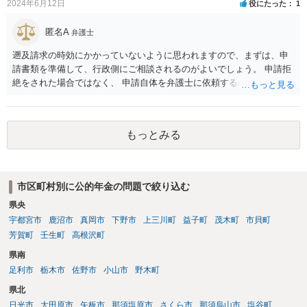
2024年6月12日
役にたった
1
匿名A
弁護士
遡及請求の時効にかかっていないように思われますので、まずは、申
請書類を準備して、行政側にご相談されるのがよいでしょう。 申請拒
絶をされた場合ではなく、 申請自体を弁護士に依頼するのは費用対効
果の点でよろしくないかと思われます。
もっとみる
市区町村別に公的年金の問題で絞り込む
県央
宇都宮市
鹿沼市
真岡市
下野市
上三川町
益子町
茂木町
市貝町
芳賀町
壬生町
高根沢町
県南
足利市
栃木市
佐野市
小山市
野木町
県北
日光市
大田原市
矢板市
那須塩原市
さくら市
那須烏山市
塩谷町