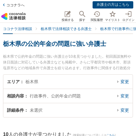
弁護士の方はこちら
ココナラへ
投稿する
探す
閲覧履歴
マイリスト
ログイン
ココナラ法律相談
栃木県で法律相談できる弁護士
栃木県で行政事件に
栃木県の公的年金の問題に強い弁護士
栃木県で公的年金の問題に強い弁護士が10名見つかりました。初回面談無料や
休日面談に対応している弁護士なども掲載中。さらに宇都宮市や栃木市、那須
塩原市などの地域条件で弁護士を絞り込めます。行政事件に関係する行政処分
の不服申立てや住民訴訟、抗告訴訟（処分取り消し等）等の細かな分野での絞
り込み検索もでき便利です。特に弁護士法人みずき 小山事務所の野沢 大樹弁護
エリア
栃木県
変更
士や弁護士法人栃のふたば法律事務所の小坂 誉弁護士、稲葉勉法律事務所の染
谷 耕平弁護士のプロフィール情報や弁護士費用、強みなどが注目されていま
相談内容
行政事件、公的年金の問題
変更
す。『栃木県で土日や夜間に発生した公的年金の問題のトラブルを今すぐに弁
護士に相談したい』『公的年金の問題のトラブル解決の実績豊富な近くの弁護
士を検索したい』『初回相談無料で公的年金の問題を法律相談できる栃木県内
詳細条件
未選択
変更
の弁護士に相談予約したい』などでお困りの相談者さんにおすすめです。
10
人の弁護士が見つかりました
(検索結果について詳しくは
こちら
)