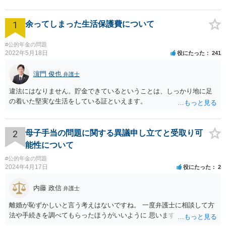
1
余ってしまった生活保護費について
#公的年金の問題
2022年5月18日
役にたった
241
濵門 俊也
弁護士
違法にはなりません。貯金できているということは、しっかり地に足
の着いた堅実な生活をしている証といえます。
2
母子手当の問題に関する異議申し立てと受取り可
能性について
#公的年金の問題
2024年4月17日
役にたった
2
内藤 政信
弁護士
離婚が恥ずかしいと言う考えはないですね。 一度弁護士に相談して方
法や手続きを調べてもらったほうがいいように 思います。