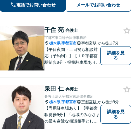
電話でお問い合わせ
メールでお問い合わせ
千住 亮
弁護士
宇都宮東口総合法律事務所
栃木県
宇都宮市
宇都宮駅
から徒歩7分
|
【平日夜間・土日祝も相談対
詳細を見
応（予約制）】【ＪＲ宇都宮
る
駅徒歩8分・提携駐車場あり】
相談者様にとって分かりやす
く、和やかな法律相談を目指
しています。お気軽にお問い
泉田 仁
合わせください。
弁護士
弁護士法人宇都宮東法律事務所
栃木県
宇都宮市
宇都宮駅
から徒歩9分
|
【専用駐車場あり】【宇都宮
詳細を見
駅徒歩9分】「地域のみなさま
る
の最も身近な相談相手として
頼れる存在でありたい。」が