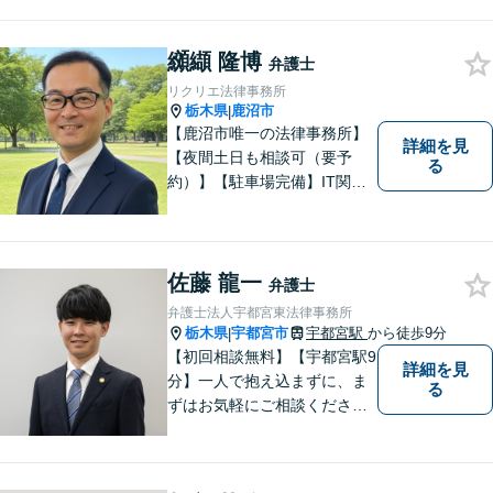
モットーです。【初回面談無
料】【夜間／休日対応可】交
纐纈 隆博
通事故／遺産相続／借金問題
弁護士
／企業法務／離婚問題などさ
リクリエ法律事務所
まざまな分野に力を入れてお
栃木県
鹿沼市
|
ります。
【鹿沼市唯一の法律事務所】
詳細を見
【夜間土日も相談可（要予
る
約）】【駐車場完備】IT関連
をはじめ、離婚・相続・交通
事故と幅広く案件を取り扱っ
ております。お気軽にお問合
せ下さい。
佐藤 龍一
弁護士
弁護士法人宇都宮東法律事務所
栃木県
宇都宮市
宇都宮駅
から徒歩9分
|
【初回相談無料】【宇都宮駅9
詳細を見
分】一人で抱え込まずに、ま
る
ずはお気軽にご相談くださ
い。【夜間休日対応可能】